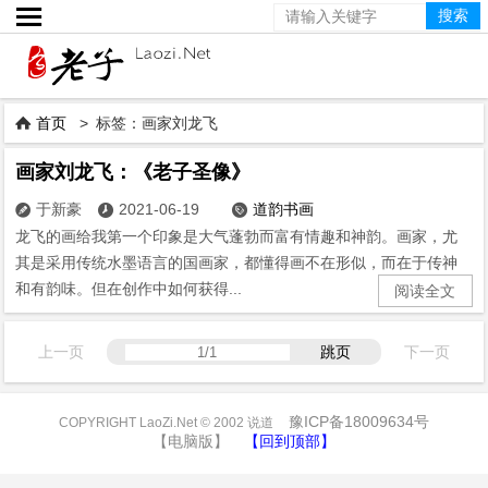

首页
> 标签：画家刘龙飞

画家刘龙飞：《老子圣像》
于新豪
2021-06-19
道韵书画



龙飞的画给我第一个印象是大气蓬勃而富有情趣和神韵。画家，尤
其是采用传统水墨语言的国画家，都懂得画不在形似，而在于传神
和有韵味。但在创作中如何获得...
阅读全文
上一页
跳页
下一页
豫ICP备18009634号
COPYRIGHT LaoZi.Net © 2002 说道
【电脑版】
【回到顶部】