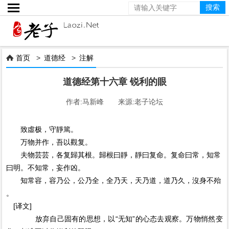

首页
>
道德经
>
注解

道德经第十六章 锐利的眼
作者:马新峰 来源:老子论坛
致虛极，守靜篤。
万物并作，吾以觀复。
夫物芸芸，各复歸其根。歸根曰靜，靜曰复命。复命曰常，知常
曰明。不知常，妄作凶。
知常容，容乃公，公乃全，全乃天，天乃道，道乃久，沒身不殆
。
[译文]
放弃自己固有的思想，以“无知”的心态去观察。万物悄然变