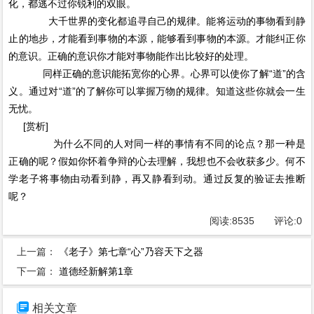
化，都逃不过你锐利的双眼。
大千世界的变化都追寻自己的规律。能将运动的事物看到静
止的地步，才能看到事物的本源，能够看到事物的本源。才能纠正你
的意识。正确的意识你才能对事物能作出比较好的处理。
同样正确的意识能拓宽你的心界。心界可以使你了解“道”的含
义。通过对“道”的了解你可以掌握万物的规律。知道这些你就会一生
无忧。
[赏析]
为什么不同的人对同一样的事情有不同的论点？那一种是
正确的呢？假如你怀着争辩的心去理解，我想也不会收获多少。何不
学老子将事物由动看到静，再又静看到动。通过反复的验证去推断
呢？
阅读:
8535
评论:
0
上一篇：
《老子》第七章“心”乃容天下之器
下一篇：
道德经新解第1章

相关文章