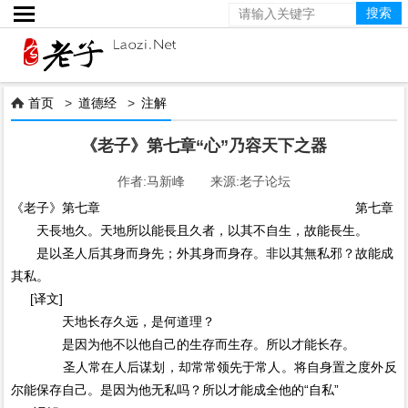

首页
>
道德经
>
注解

《老子》第七章“心”乃容天下之器
作者:马新峰 来源:老子论坛
《老子》第七章 第七章
天長地久。天地所以能長且久者，以其不自生，故能長生。
是以圣人后其身而身先；外其身而身存。非以其無私邪？故能成
其私。
[译文]
天地长存久远，是何道理？
是因为他不以他自己的生存而生存。所以才能长存。
圣人常在人后谋划，却常常领先于常人。将自身置之度外反
尔能保存自己。是因为他无私吗？所以才能成全他的“自私”