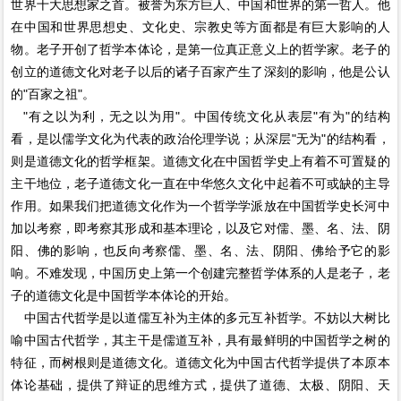
世界十大思想家之首。被誉为东方巨人、中国和世界的第一哲人。他
在中国和世界思想史、文化史、宗教史等方面都是有巨大影响的人
物。老子开创了哲学本体论，是第一位真正意义上的哲学家。老子的
创立的道德文化对老子以后的诸子百家产生了深刻的影响，他是公认
的"百家之祖"。
"有之以为利，无之以为用"。中国传统文化从表层"有为"的结构
看，是以儒学文化为代表的政治伦理学说；从深层"无为"的结构看，
则是道德文化的哲学框架。道德文化在中国哲学史上有着不可置疑的
主干地位，老子道德文化一直在中华悠久文化中起着不可或缺的主导
作用。如果我们把道德文化作为一个哲学学派放在中国哲学史长河中
加以考察，即考察其形成和基本理论，以及它对儒、墨、名、法、阴
阳、佛的影响，也反向考察儒、墨、名、法、阴阳、佛给予它的影
响。不难发现，中国历史上第一个创建完整哲学体系的人是老子，老
子的道德文化是中国哲学本体论的开始。
中国古代哲学是以道儒互补为主体的多元互补哲学。不妨以大树比
喻中国古代哲学，其主干是儒道互补，具有最鲜明的中国哲学之树的
特征，而树根则是道德文化。道德文化为中国古代哲学提供了本原本
体论基础，提供了辩证的思维方式，提供了道德、太极、阴阳、天