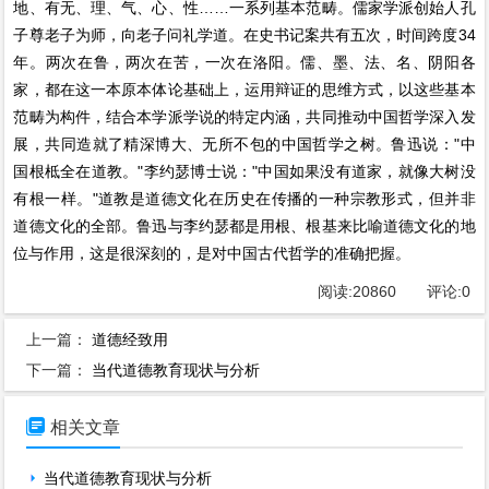
地、有无、理、气、心、性……一系列基本范畴。儒家学派创始人孔
子尊老子为师，向老子问礼学道。在史书记案共有五次，时间跨度34
年。两次在鲁，两次在苦，一次在洛阳。儒、墨、法、名、阴阳各
家，都在这一本原本体论基础上，运用辩证的思维方式，以这些基本
范畴为构件，结合本学派学说的特定内涵，共同推动中国哲学深入发
展，共同造就了精深博大、无所不包的中国哲学之树。鲁迅说："中
国根柢全在道教。"李约瑟博士说："中国如果没有道家，就像大树没
有根一样。"道教是道德文化在历史在传播的一种宗教形式，但并非
道德文化的全部。鲁迅与李约瑟都是用根、根基来比喻道德文化的地
位与作用，这是很深刻的，是对中国古代哲学的准确把握。
阅读:
20860
评论:
0
上一篇：
道德经致用
下一篇：
当代道德教育现状与分析

相关文章
当代道德教育现状与分析