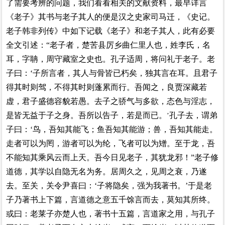
了需要考辨的问题，我们看看相关的文献资料，最早详言
《老子》其书与老子其人的便是汉之史家司马迁，《史记。
老子韩非列传》中如下记载《老子》和老子其人，此有必要
全文引述：“老子者，楚苦县厉乡曲仁里人也，姓李氏，名
耳，字聃，周守藏室之史也。孔子适周，将问礼于老子。老
子曰：‘子所言者，其人与骨皆已朽矣，独其言在耳。且君子
得其时则驾，不得其时则蓬累而行。吾闻之，良贾深藏若
虚，君子盛德容貌若愚。去子之骄气与多欲，态色与淫志，
是皆无益于子之身。吾所以告子，若是而已。
孔子去，谓弟
’
子曰：‘鸟，吾知其能飞；鱼吾知其能游；兽，吾知其能走。
走者可以为罔，游者可以为纶，飞者可以为矰。至于龙，吾
不能知其乘风云而上天。吾今日见老子，其犹龙邪！”老子修
道德，其学以自隐无名为务。居周久之，见周之衰，乃遂
去。至关，关令尹喜曰：‘子将隐矣，强为我著书。’于是老
子乃著书上下篇，言道德之意五千馀言而去，莫知其所终。
或曰：老莱子亦楚人也，著书十五篇，言道家之用，与孔子