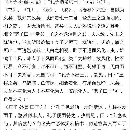
《庄子-外篇-天运》：“孔子谓老聃曰："丘治《诗》、
《书》、《礼》、《乐》、《易》、《春秋》六经，自以为
久矣，孰知其故矣，以奸者七十二君，论先王之道而明周、
召之迹，一君无所钩用。甚矣！夫人之难说也？道之难明
邪？"老子曰："幸矣，子之不遇治世之君！夫六经，先王之
陈迹也，岂其所以迹哉！今子之所言，犹迹也。夫迹，履之
所出，而迹岂履哉！夫白之相视，眸子不运而风化；虫，雄
鸣于上风，雌应于下风而风化。类自为雌雄，故风化。性不
可易，命不可变，时不可止，道不可壅。苟得于道，无自而
不可；失焉者，无自而可。"孔子不出三月，复见，曰："丘
得之矣。乌鹊孺，鱼傅沫，细要者化，有弟而兄啼。久矣，
夫丘不与化为人！不与化为人，安能化人。"老子曰："可，
丘得之矣！”
《庄子-外篇-田子方》：“孔子见老聃，老聃新沐，方将被发
而干，慹然似非人。孔子便而待之，少焉见，曰：“丘也眩
与，其信然与？向者先生形体掘若槁木，似遗物离人而立于