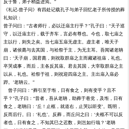
反于鲁，弟子稍益进焉。”
《礼记-曾子问》有四处记载孔子与弟子回忆老子所传授的葬
礼知识：
曾子问曰：“古者师行，必以迁庙主行乎？”孔子曰：“天子巡
守，以迁庙主行，载于齐车，言必有尊也。今也，取七庙之
主以行，则失之矣。当七庙五庙无虚主。虚主者，唯天子
崩，诸侯薨与去其国，与袷祭于主，为无主耳。吾闻诸老聃
曰：‘天子崩，国君薨，则祝取群庙之主而藏诸祖庙，礼也。
卒哭成事，而后，主各反其庙。君去其国，大宰取群庙之主
以从，礼也。袷祭于祖，则祝迎四庙之主。主出庙入庙必
跸。’老聃云。”
曾子问曰：“葬引至于堩，日有食之，则有变乎？且不
乎？”孔子曰：“昔者，吾从老聃，助葬于巷党，及堩，日有
食之，老聃曰：‘丘！止柩，就道右，止哭以听变’。既明，
反而后行。曰：‘礼也’。反葬，而丘问之曰：‘夫柩不可以反
者也，日有食之，不知其巳之迟数，则岂如行哉？’老聃