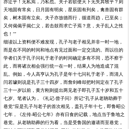
亦迂乎！无私焉，乃私也。夫子若欲使天下无失其牧乎？则
天地固有常矣，日月固有明矣，星辰固有列矣，禽兽固有群
矣，树木固有立矣。夫子亦放德而行，循道而趋，已至矣；
又何偈偈乎揭仁义，若击鼓而求亡子焉？意，夫子乱人之性
也！’”
细读以上资料便不难发现，孔子与老子相见并非一时一地，
而是在不同的时间和地点有见过面和一定交流的。而以往的
学者们关于孔子问礼于老子的时间确定多有不同，恐不察于
此，而将诸次相会强行统一在一时，结果人为地造成了混
乱。例如，今人高亨认为孔子是年十七问礼于老子，而清人
闫若璩则说是孔子三十四岁，而詹剑峰却把时间定在了孔子
三十一岁以前，黄方刚则提出两见老子即孔子五十岁和五十
七岁。笔者认为，《礼记-曾子问》所记“孔子从老聃助葬于
巷党”应是孔子与老子的首次相见，盖孔子年十七，即鲁昭公
七年，《左传-昭公七年》亦有日食的记载，地点当于鲁地之
巷党。从老聃助葬的行为看，当是受鲁国的邀请而至巷党，