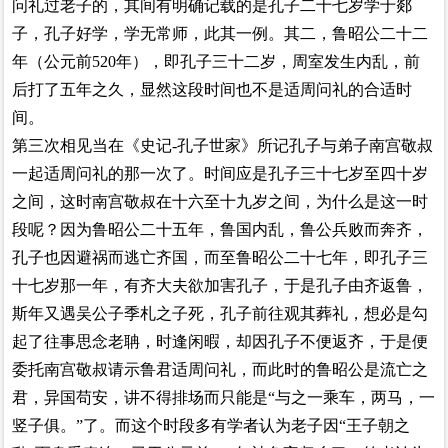
问礼过老子的，其间有明确记载的是孔子二十七岁学于
郯
子，孔子好学，学无常师，此其一例。其二，鲁昭公二十二
年（公元前520年），即孔子三十二岁，周室发生内乱，前
后打了五年之久，显然这段时间也不是适周问礼的合适时
间。
第三次相见当在《史记-孔子世家》所记孔子与弟子南宫敬叔
一起适周问礼的那一次了。时间应是孔子三十七岁至四十岁
之间，这时南宫敬叔在十六至十九岁之间，为什么是这一时
段呢？因为鲁昭公二十五年，鲁国内乱，鲁公兵败而奔齐，
孔子也因避祸而逃亡齐国，而至鲁昭公二十七年，即孔子三
十七岁那一年，有齐大夫欲加害孔子，于是孔子由齐返鲁，
斯年又遇吴公子季札之子死，孔子前往观其葬礼，想必是勾
起了往事思念老聃，时逢闲暇，却因孔子不便返齐，于是便
委托南宫敬叔请示鲁君适周问礼，而此时的鲁昭公是流亡之
君，异国苟安，讲不得排场而只能是“与之一乘车，两马，一
竖子俱。”了。而这个时段多有学者认为老子因“王子朝之