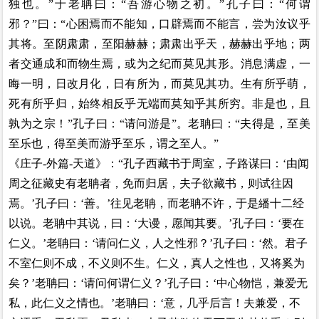
独也。”于老聃曰：“吾游心物之初。”孔子曰：“何谓
邪？”曰：“心困焉而不能知，口辟焉而不能言，尝为汝议乎
其将。至阴肃肃，至阳赫赫；肃肃出乎天，赫赫出乎地；两
者交通成和而物生焉，或为之纪而莫见其形。消息满虚，一
晦一明，日改月化，日有所为，而莫见其功。生有所乎萌，
死有所乎归，始终相反乎无端而莫知乎其所穷。非是也，且
孰为之宗！”孔子曰：“请问游是”。老聃曰：“夫得是，至美
至乐也，得至美而游乎至乐，谓之至人。”
《庄子-外篇-天道》：“孔子西藏
书于周室，子路谋曰：‘由闻
周之征藏史有老聃者，免而归居，夫子欲藏书，则试往因
焉。’孔子曰：‘善。’往见老聃，而老聃不许，于是繙十二经
以说。老聃中其说，曰：‘大谩，愿闻其要。’孔子曰：‘要在
仁义。’老聃曰：‘请问仁义，人之性邪？’孔子曰：‘然。君子
不室仁则不成，不义则不生。仁义，真人之性也，又将奚为
矣？’老聃曰：‘请问何谓仁义？’孔子曰：‘中心物恺，兼爱无
私，此仁义之情也。’老聃曰：‘意，几乎后言！夫兼爱，不