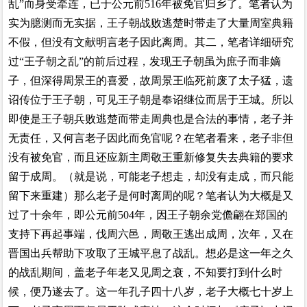
乱”而身受牵连，已于公元前516年被免官归乡了。笔者认为
实为臆测而无实据，王子朝战败逃楚时带走了大量周室典籍
不假，但没有文献明言老子因此离周。其二，笔者详细研究
过“王子朝之乱”的前后过程，发现王子朝虽为庶子而非嫡
子，但深得周景王的喜爱，故周景王临死前废了太子猛，遗
诏传位于王子朝，可见王子朝是奉诏继位而居于王城。所以
即使是王子朝兵败逃楚而带走周典也是合法的事情，老子并
无责任，又何言老子因此而免官呢？在笔者看来，老子非但
没有被免官，而且还应
新主
周敬王重新修复失去典籍的要求
留于成周。（就是说，可能老子想走，却没有走成，而只能
留下来重建）那么老子是何时离周的呢？笔者认为大概是又
过
了
十余年，即公元前504年，因王子朝余党儋翩在郑国的
支持下再起事端，伐周六邑，周敬王逃出成周，次年，又在
晋国出兵帮助下攻取了王城平息了战乱。想必是这一年之久
的战乱期间，盖老子年老又见周之衰，不知要打到什么时
候，便乃遂去了。这一年孔子四十八岁，老子大概七十岁上