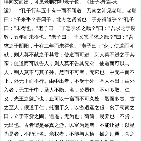
聃同文而出，可见老聃亦即老子也
。《庄子-外篇-天
运》：“孔子行年五十有一而不闻道，乃南之沛见老聃。老聃
曰："子来乎？吾闻子，北方之贤者也！子亦得道乎？"孔子
曰："未得也。"老子曰："子恶乎求之哉？"曰："吾求之于度
数，五年而未得也。"老子曰："子又恶乎求之哉？"曰："吾
求之于阴阳，十有二年而未得也。"老子曰："然，使道而可
献，则人莫不献之于其君；使道而可进，则人莫不进之于其
亲；使道而可以告人，则人莫不告其兄弟；使道而可以与
人，则人莫不与其子孙。然而不可者，无它也，中无主而不
止，外无正而不行。由中出者，不受于外，圣人不出；由外
入者，无主于中，圣人不隐。名，公器也，不可多取。仁
义，先王之蘧庐也，止可以一宿而不可久处。觏而多责。古
之至人，假道于仁，托宿于义，以游逍遥之虚，食于苟简之
田，立于不贷之圃。逍遥，无为也；苟简，易养也；不贷，
无出也。古者谓是采真之游。以富为是者，不能让禄；以显
为是者，不能让名。亲权者，不能与人柄，操之则栗，舍之