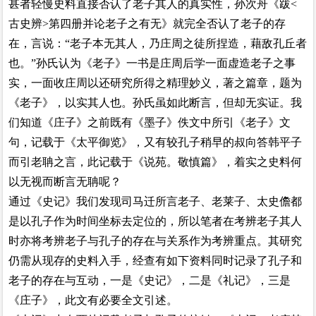
甚者轻慢史料直接否认了老子其人的真实性，孙次舟《跋<
古史辨>第四册并论老子之有无》就完全否认了老子的存
在，言说：“老子本无其人，乃庄周之徒所捏造，藉敌孔丘者
也。”孙氏认为《老子》一书是庄周后学一面虚造老子之事
实，一面收庄周以还研究所得之精理妙义，著之篇章，题为
《老子》，以实其人也。孙氏虽如此断言，但却无实证。我
们知道《庄子》之前既有《墨子》佚文中所引《老子》文
句，记载于《太平御览》，又有较孔子稍早的叔向答韩平子
而引老聃之言，此记载于《说苑。敬慎篇》，着实之史料何
以无视而断言无聃呢？
通过《史记》我们发现司马迁所言老子、老莱子、太史儋都
是以孔子作为时间坐标去定位的，所以笔者在考辨老子其人
时亦将考辨老子与孔子的存在与关系作为考辨重点。其研究
仍需从现存的史料入手，经查有如下资料同时记录了孔子和
老子的存在与互动，一是《史记》，二是《礼记》，三是
《庄子》，此文有必要全文引述。