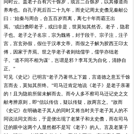
同时云。盖老子百有六十馀岁，或言二百馀岁，以其修道而
养寿也。自孔子死后百二十九年，而史记周太史儋见秦献公
曰：‘始秦与周合，合五百岁而离，离七十年而霸王出
焉。’或曰儋即老子，或曰非是，世莫知其然否。老子，隐君
子也。老子之子名宗，宗为魏将，封于段干。宗子注，注子
宫，宫玄孙假，假仕于汉孝文帝。而假之子解为胶西王卬太
傅，因家于齐焉。世之学老子者则绌儒学，儒学亦绌老
子。‘道不同不相为谋’，岂谓是邪？李耳无为自化，清静自
正。”
可见《史记》已明言“老子乃著书上下篇，言道德之意五千馀
言而去，莫知其所终。”司马迁肯定地说《老子》是老子亲著
的！且为隐前所留未解而去。而今人多不察司马迁记史之文
献考辨原则，即“信以传信，疑以传疑，故两言之。”故而
《史记》在明确老子其人的同时又将当时关于老子其人的不
同说法同文而出，于是便出现了老莱子和太史儋，而在司马
迁的眼中这两个人显然都不是写《老子》的人。言及老莱子