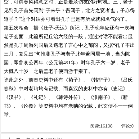
空，可谓春风得意之时，正是走亲访友的好时机。三，老子
见到孔子首先问到“子来乎？吾闻子，北方之贤者也，子亦得
道乎？”这个对话亦可看出孔子已是有所成就和名气的了。
第五次相会，据《庄子-天运》所记，孔子晚年应还有一次与
老子会面，此篇所记丘治六经的一段，通过对话不能看出显
然是孔子周游列国后又遇老子言心中之郁闷，又据“孔子不出
三月，复见曰”句推测孔子与老子此年盖同居一地，当为陈
国，即鲁哀公四年（公元前491年）时年孔子六十岁，老子
大概八十岁，之后盖老子便西游于秦了。
除此之外，前秦史料中还有《荀子》、《韩非子》、《吕氏
春秋》中对老聃均有记载。而秦汉的史料中亦有《史记》、
《汉书》、《礼记》、《韩诗外传》、《淮南子》、《新
书》、《论衡》等资料中均有老聃的记载，此文便不一一例
举。
阅读:
16108
评论:
0