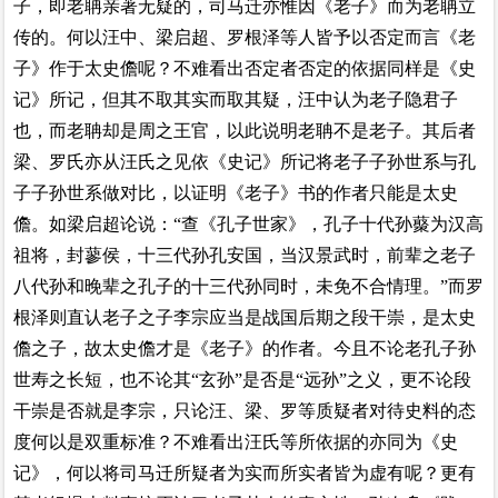
子，即老聃亲著无疑的，司马迁亦惟因《老子》而为老聃立
传的。何以汪中、梁启超、罗根泽等人皆予以否定而言《老
子》作于太史儋呢？不难看出否定者否定的依据同样是《史
记》所记，但其不取其实而取其疑，汪中认为老子隐君子
也，而老聃却是周之王官，以此说明老聃不是老子。其后者
梁、罗氏亦从汪氏之见依《史记》所记将老子子孙世系与孔
子子孙世系做对比，以证明《老子》书的作者只能是太史
儋。如梁启超论说：“查《孔子世家》，孔子十代孙藂为汉高
祖将，封蓼侯，十三代孙孔安国，当汉景武时，前辈之老子
八代孙和晚辈之孔子的十三代孙同时，未免不合情理。”而罗
根泽则直认老子之子李宗应当是战国后期之段干崇，是太史
儋之子，故太史儋才是《老子》的作者。今且不论老孔子孙
世寿之长短，也不论其“玄孙”是否是“远孙”之义，更不论段
干崇是否就是李宗，只论汪、梁、罗等质疑者对待史料的态
度何以是双重标准？不难看出汪氏等所依据的亦同为《史
记》，何以将司马迁所疑者为实而所实者皆
为
虚有呢？更有