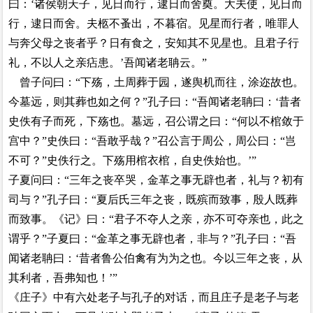
曰：‘诸侯朝天子，见日而行，逮日而舍奠。大夫使，见日而
行，逮日而舍。夫柩不蚤出，不暮宿。见星而行者，唯罪人
与奔父母之丧者乎？日有食之，安知其不见星也。且君子行
礼，不以人之亲痁患。’吾闻诸老聃云。”
曾子问曰：“下殇，土周葬于园，遂舆机而往，涂迩故也。
今墓远，则其葬也如之何？”孔子曰：“吾闻诸老聃曰：‘昔者
史佚有子而死，下殇也。墓远，召公谓之曰：“何以不棺敛于
宫中？”史佚曰：“吾敢乎哉？”召公言于周公，周公曰：“岂
不可？”史佚行之。下殇用棺衣棺，自史佚始也。’”
子夏问曰：“三年之丧卒哭，金革之事无辟也者，礼与？初有
司与？”孔子曰：“夏后氏三年之丧，既殡而致事，殷人既葬
而致事。《记》曰：“君子不夺人之亲，亦不可夺亲也，此之
谓乎？”子夏曰：“金革之事无辟也者，非与？”孔子曰：“吾
闻诸老聃曰：‘昔者鲁公伯禽有为为之也。今以三年之丧，从
其利者，吾弗知也！’”
《庄子》中有六处老子与孔子的对话，而且庄子是老子与老