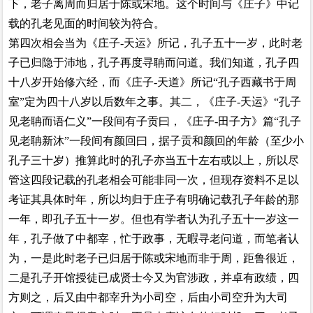
下，老子离周而归居于陈或宋地。这个时间与《庄子》中记
载的孔老见面的时间较为符合。
第四次相会当为《庄子-天运》所记，孔子五十一岁，此时老
子已归隐于沛地，孔子再度寻聃而问道。我们知道，孔子四
十八岁开始修六经，而《庄子-天道》所记“孔子西藏书于周
室”定为四十八岁以后数年之事。其二，《庄子-天运》“孔子
见老聃而语仁义”一段间有子贡曰，《庄子-田子方》篇“孔子
见老聃新沐”一段间有颜回曰，据子贡和颜回的年龄（至少小
孔子三十岁）推算此时的孔子亦当五十左右或以上，所以尽
管这四段记载的孔老相会可能非同一次，但现存资料不足以
考证其具体时年，所以均归于庄子有明确记载孔子年龄的那
一年，即孔子五十一岁。但也有学者认为孔子五十一岁这一
年，孔子做了中都宰，忙于政事，无暇寻老问道，而笔者认
为，一是此时老子已归居于陈或宋地而非于周，距鲁很近，
二是孔子开馆授徒已成贤士今又为官涉政，并卓有政绩，四
方则之，后又由中都宰升为小司空，后由小司空升为大司