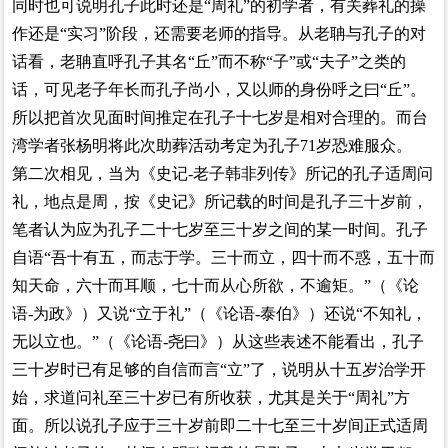
同时也可说明孔子此时还是“周礼”的初学者，有关葬礼的操
作还是“实习”阶段，还需要老师的指导。从老聃与孔子的对
话看，老聃直呼孔子其名“丘”而不称“子”或“夫子”之类的
话，可见老子年长而孔子尚小，
又
以师的身份呼之曰“丘”。
所以把首次见面时间推定在孔子十七岁是相对合理的。而台
湾学者张杨明将此次助葬活动考定为孔子71岁恐难服众。
第二次相见，当为《史记-老子韩非列传》所记的孔子适周问
礼，地点是周，按《史记》所记载的时间是孔子三十岁前，
笔者认为应为孔子二十七岁至三十岁之间的某一时间。孔子
自语“吾十有五，而志于学。三十而立，四十而不惑，五十而
知天命，六十而耳顺，七十而从心所欲，不逾矩。”（《论
语-为政》）又说“立于礼”（《论语-泰伯》）还说“不知礼，
无以立也。”（《论语-尧曰》）从这些表述不能看出，孔子
三十岁时已有足够的自信而言“立”了，说明从十五岁治学开
始，求道问礼至三十岁已有所收获，尤其是关于“周礼”方
面。所以说孔子应于三十岁前即二十七至三十岁间正式适周