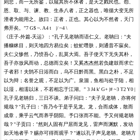
则悲，而一无所鉴，以窥其所不休者，是天之戮民也。怨、
恩、取、与、谏、教、生杀八者，正之器也，唯循大变无所
湮者为能用之。故曰：正者，正也。其心以为不然者，天门
弗开矣。”
7 G$ ~. A4 t |/ ~4 \
《庄子-外篇-天运》：“孔子见老聃而语仁义。老聃曰："夫
播糠眯目，则天地四方易位矣；蚊虻噆肤，则通昔不寐矣。
夫仁义惨然，乃愤吾心，乱莫大焉。吾子使天下无失其朴，
吾子亦放风而动，总德而立矣！又奚杰杰然若负建鼓而求亡
子者邪！夫鹄不日浴而白，乌不日黔而黑。黑白之朴，不足
以为辩；名誉之观，不足以为广。泉涸，鱼相与处于陆，相
以湿，相濡以沫，不若相忘于江湖。"
3 J4 k' G+ |# ~3 T2 Y0 |
孔子见老聃归，三日不谈。弟子问曰："夫子见老聃，亦将何
规哉？"孔子曰："吾乃今于是乎见龙。龙，合而成体，散而
成章，乘乎云气而养乎阴阳。予口张而不能。予又何规老聃
哉？"子贡曰："然则人固有尸居而龙见，雷声而渊默，发动
如天地者乎？赐亦可得而观乎？"遂以孔子声见老聃。老聃方