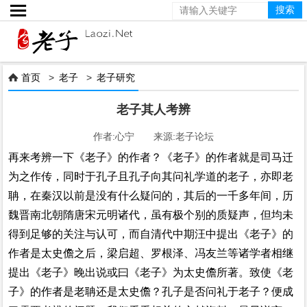

首页
>
老子
>
老子研究

老子其人考辨
作者:心宁 来源:老子论坛
再来考辨一下《老子》的作者？《老子》的作者就是司马迁
为之作传，同时于孔子且孔子向其问礼学道的老子，亦即老
聃，在秦汉以前是没有什么疑问的，其后的一千多年间，历
魏晋南北朝隋唐宋元明诸代，虽有极个别的质疑声，但均未
得到足够的关注与认可，而自清代中期汪中提出《老子》的
作者是太史儋之后，梁启超、罗根泽、冯友兰等诸学者相继
提出《老子》晚出说或曰《老子》为太史儋所著。致使《老
子》的作者是老聃还是太史儋？孔子是否问礼于老子？便成