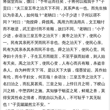
将倨堂而应，微曰："予年运而往矣，子将何以戒我乎？"子
贡曰："夫三皇五帝之治天下不同，其系声名一也。而先生独
以为非圣人，如何哉？"老聃曰："小子少进！子何以谓不
同？"对曰："尧授舜，舜授禹。禹用力而汤用兵，文王顺纣
而不敢逆，武王逆纣而不肯顺，故曰不同。"老聃曰："小子
少进，余语汝三皇五帝之治天下：黄帝之治天下，使民心
一。民有其亲死不哭而民不非也。尧之治天下，使民心亲。
民有为其亲杀其杀而民不非也。舜之治天下，使民心竞。民
孕妇十月生子，子生五月而能言，不至乎孩而始谁，则人始
有夭矣。禹之治天下，使民心变，人有心而兵有顺，杀盗非
杀人。自为种而'天下'耳。是以天下大骇，儒墨皆起。其作始
有伦，而今乎妇女，何言哉！余语汝：三皇五帝之治天下，
名曰治之，而乱莫甚焉。三皇之知，上悖日月之明，下睽山
川之精，中堕四时之施。其知惨于蛎虿之尾，鲜规之兽，莫
得安其性命之情者，而犹自以为圣人，不可耻乎？其无耻
也！"子贡蹴蹴然立不安。”