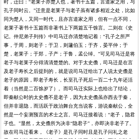
时，迁曰：“老莱子亦楚人也，著书十五篇，言道家之用，与
孔子同时云。”迁意是老莱子与老子虽有诸多相近之处，比如
同为楚人，又同一时代，且亦言道家之用，但有一点不同，
老莱子著书十五篇而非著书上下两篇五千馀言。二则在《史
记。仲尼弟子列传》中司马迁亦清楚地记着：“孔子之所严
事，于周，则老子；于卫，则蘧伯玉；于齐，晏平仲；于
楚，老莱子；于郑，子产；于鲁，孟公绰。”可见司马迁是将
老子与老莱子分得清清楚楚的。对于太史儋，司马迁是在言
及老子寿长之后提到的，就是说司马迁给出了人说太史儋是
老子的原因，即老子寿长，长至孔子死后一百二十九年还活
着（当然是二百馀岁了）。而司马迁实际上也给出了结论，
即秦献公时的太史儋不是老子，因为太史儋虽亦西去于秦，
但并非退隐，而活跃于政治舞台充当说客，游说秦献公，全
然是一个妄测预言的术士之言。司马迁接着说：“老子，隐君
子也。”显然，太史儋所为决非“隐君子”，亦即决非老子了。
故在司马迁看来，《老子》是孔子同时且是孔子问礼之老