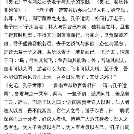
《史记》中有两处记载老子与孔子的接触：《史记。老庄韩
非列传》： “老子者，楚苦县厉乡曲仁里人也，姓李氏，
名耳，字聃，周守藏室之史也。孔子适周，将问礼于老子。
老子曰：‘子所言者，其人与骨皆已朽矣，独其言在耳。且君
子得其时则驾，不得其时则蓬累而行。吾闻之，良贾深藏若
虚，君子盛德容貌若愚。去子之骄气与多欲，态色与淫志，
是皆无益于子之身。吾所以告子，若是而已。
孔子去，谓弟
’
子曰：‘鸟，吾知其能飞；鱼吾知其能游；兽，吾知其能走。
走者可以为罔，游者可以为纶，飞者可以为矰。至于龙，吾
不能知其乘风云而上天。吾今日见老子，其犹龙邪！”
《史记。孔子世家》：“鲁南宫叔敬言鲁君曰：‘请与孔子适
周’，鲁君与之一乘车，两马，一竖子俱，适周问礼，盖见老
子云，辞去。而老子送之曰：‘吾闻富贵者送人以财，仁人者
送人以言，吾不能富贵，窃仁人之号，送子以言，曰：‘聪明
深察而近于死者，好议人者也。博辩广大危其身者，发人之
恶者也。为人子者毋以有己，为人臣者毋以有己。’孔子自周