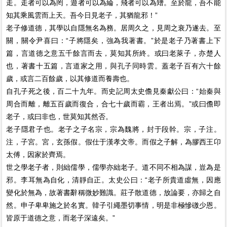
走。走者可以為罔，遊者可以為綸，飛者可以為矰。至於龍，吾不能
知其乘風雲而上天。吾今日見老子，其猶龍邪！”
老子修道德，其學以自隱無名為務。居周久之，見周之衰乃遂去。至
關，關令尹喜曰：“子將隱矣，強為我著書。”於是老子乃著書上下
篇，言道德之意五千餘言而去，莫知其所終。或曰老萊子，亦楚人
也，著書十五篇，言道家之用，與孔子同時雲。蓋老子百有六十餘
歲，或言二百餘歲，以其修道而養壽也。
自孔子死之後，百二十九年。而史記周太史儋見秦獻公曰：“始秦與
周合而離，離五百歲而復合，合七十歲而霸，王者出焉。”或曰儋即
老子，或曰非也，世莫知其然否。
老子隱君子也。老子之子名宗，宗為魏將，封于段幹。宗，子注。
注，子宮。宮，玄孫假。假仕于漢孝文帝。而假之子解，為膠西王卬
太傅，因家於齊焉。
世之學老子者，則絀儒學，儒學亦絀老子。道不同不相為謀，豈為是
邪。李耳無為自化，清靜自正。太史公曰：“老子所貴道虛無，因應
變化於無為，故著書辭稱微妙難識。莊子散道德，放論要，亦歸之自
然。申子卑卑施之於名實。韓子引繩墨切事情，明是非極慘礉少恩。
皆原于道德之意，而老子深遠矣。”