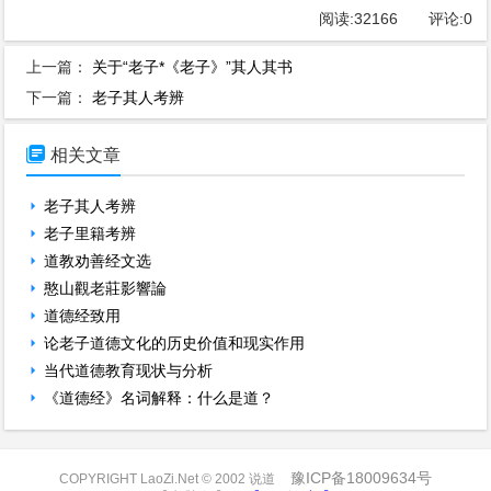
阅读:
32166
评论:
0
上一篇：
关于“老子*《老子》”其人其书
下一篇：
老子其人考辨

相关文章
老子其人考辨
老子里籍考辨
道教劝善经文选
憨山觀老莊影響論
道德经致用
论老子道德文化的历史价值和现实作用
当代道德教育现状与分析
《道德经》名词解释：什么是道？
豫ICP备18009634号
COPYRIGHT LaoZi.Net © 2002 说道