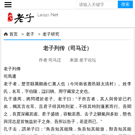

首页
>
老子
>
老子研究

老子列传（司马迁）
作者:司马迁 来源:老子论坛
老子列傳
司馬遷
老子者，楚苦縣厲鄉曲仁裏人也（今河南省鹿邑縣太清村）。姓李
氏，名耳，字伯陽，諡曰聃。周守藏室之史也。
孔子適周，將問禮於老子。老子曰：“子所言者，其人與骨皆已朽
矣，獨其言在耳。且君子得其時則駕，不得其時則蓬累而行。吾聞
之，良賈深藏若虛。君子盛德，容貌若愚。去子之驕氣與多欲，態色
與淫志是皆無益於子之身。吾所以告子，若是而已。”
孔子去，謂弟子曰：“鳥吾知其能飛，魚吾知其能遊，獸吾知其能