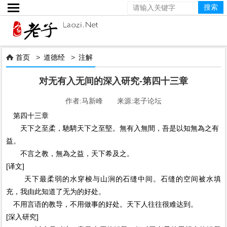

首页
>
道德经
>
注解

对无有入无间的深入研究-第四十三章
作者:马新峰 来源:老子论坛
第四十三章
天下之至柔，馳騁天下之至堅。無有入無間，吾是以知無為之有
益。
不言之教，無為之益，天下希及之。
[译文]
天下最柔弱的水穿梭与山涧的石缝中间。石缝的空间被水填
充，我由此知道了无为的好处。
不用言语的教导，不用做事的好处。天下人往往很难达到。
[深入研究]