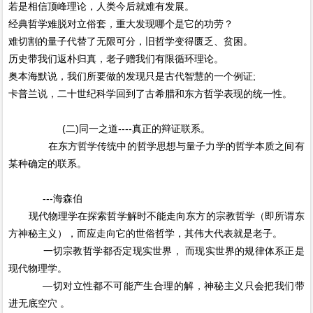
若是相信顶峰理论，人类今后就难有发展。
经典哲学难脱对立俗套，重大发现哪个是它的功劳？
难切割的量子代替了无限可分，旧哲学变得匮乏、贫困。
历史带我们返朴归真，老子赠我们有限循环理论。
奥本海默说，我们所要做的发现只是古代智慧的一个例证;
卡普兰说，二十世纪科学回到了古希腊和东方哲学表现的统一性。
(二)同一之道----真正的辩证联系。
在东方哲学传统中的哲学思想与量子力学的哲学本质之间有
某种确定的联系。
---海森伯
现代物理学在探索哲学解时不能走向东方的宗教哲学（即所谓东
方神秘主义），而应走向它的世俗哲学，其伟大代表就是老子。
一切宗教哲学都否定现实世界， 而现实世界的规律体系正是
现代物理学。
―切对立性都不可能产生合理的解，神秘主义只会把我们带
进无底空穴 。