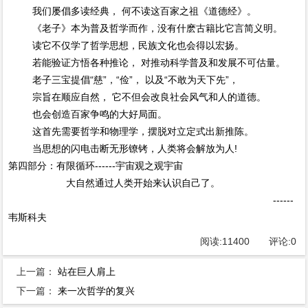
我们屡倡多读经典， 何不读这百家之祖《道德经》。
《老子》本为普及哲学而作，没有什麽古籍比它言简义明。
读它不仅学了哲学思想，民族文化也会得以宏扬。
若能验证方悟各种推论， 对推动科学普及和发展不可估量。
老子三宝提倡“慈”，“俭”， 以及“不敢为天下先”，
宗旨在顺应自然， 它不但会改良社会风气和人的道德。
也会创造百家争鸣的大好局面。
这首先需要哲学和物理学，摆脱对立定式出新推陈。
当思想的闪电击断无形镣铐，人类将会解放为人!
第四部分：有限循环------宇宙观之观宇宙
大自然通过人类开始来认识自己了。
------
韦斯科夫
阅读:
11400
评论:
0
上一篇：
站在巨人肩上
下一篇：
来一次哲学的复兴