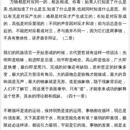
万物都是对应同一的，相反相成。你看：如果人们知道了什么是
美,也就知道了什么是丑,知道了什么是善,也就同时知道什么是恶。所
以有无是对应产生的；难易是对应才产生成立的；长短是对应形成
的，高低是对应显现的；不同的声音因对应才和谐；前与后总是在一
起的。不能把对应看成对立，矛与盾并不同一，因为它们是两事物，
不具有整体性，讲矛盾非辩证。（二章）
我们的民族语言一开始形成的时候，古代贤哲就有这样一些说法：光
明即是暗昧，前进即是后退，坦平即是崎垒。高山即是低谷，广大即
是狭蹙，极白即是黑污。完成的好像还有缺陷，质朴坚定的好像多
变，极大的正方形没有角沿。大的器物总是较晚才能做成，最大的音
响就是无声，最大的物象就是无形。道是抽象物，隐于现象背后处，
人们不了解它，而追逐于表面奢华。只有“道”，才能拿来成功的解释
这个世界。其余的理论都有残缺。（四十一章）
不断循环是道的运动，保持弱势是道的运用。事物都在循环，弱总是
向强发展。天下莫柔弱于水，而攻坚能先者有谁？最弱的即最强，极
限处必这样讲。都说引力最弱，宇宙是它的场。事物的发展，就是走