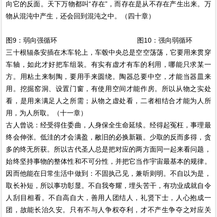
向它的反面。天下万物都叫“存在”，而存在是从不存在产生出来。万
物从混沌中产生，还会回到混沌之中。（四十章）
图9：弱向强循环 图10：强向弱循环
三十根辐条安插在木车轮上，车毂中央总是空空荡荡，它要用来贯穿
车轴，如此才好把车组装。有实有虚才有车的利用，哪能只求某一
方。用粘土来制陶，要用手来圆绕。陶器总要中空，才能当器皿来
用。挖掘窑洞、设置门窗，有使用空间才能作房。所以从物之实处
看，是用来满足人之所需；从物之虚处看，二者相结合才能为人所
用，为人所取。（十一章）
古人曾说：经受得住委曲，人身保全生命延续。经得起冤枉，事理最
终会伸张。低洼的才会满盈，敝旧的必换新颖。少取的反而多得，贪
多的终无所获。所以古代圣人总是把对应的两方面同一起来看问题，
始终坚持事物的整体性和不可分性，并把它当作宇宙最基本的规律。
因而他能在日常生活中做到：不固执己见，兼听则明。不自以为是，
取长补短，所以事功彰显。不自我夸耀，埋头苦干，有功业成就自令
人刮目相看。不自高自大，善用人团结人，礼贤下士，人心抱成一
团，故能长治久安。只有不与人争权夺利，才不产生争夺之对应关