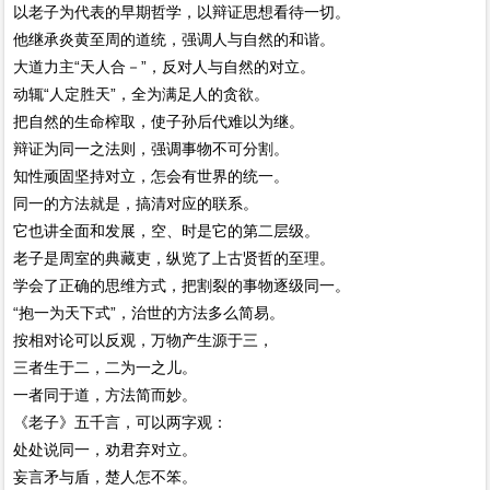
以老子为代表的早期哲学，以辩证思想看待一切。
他继承炎黄至周的道统，强调人与自然的和谐。
大道力主“天人合－”，反对人与自然的对立。
动辄“人定胜天”，全为满足人的贪欲。
把自然的生命榨取，使子孙后代难以为继。
辩证为同一之法则，强调事物不可分割。
知性顽固坚持对立，怎会有世界的统一。
同一的方法就是，搞清对应的联系。
它也讲全面和发展，空、时是它的第二层级。
老子是周室的典藏吏，纵览了上古贤哲的至理。
学会了正确的思维方式，把割裂的事物逐级同一。
“抱一为天下式”，治世的方法多么简易。
按相对论可以反观，万物产生源于三，
三者生于二，二为一之儿。
一者同于道，方法简而妙。
《老子》五千言，可以两字观：
处处说同一，劝君弃对立。
妄言矛与盾，楚人怎不笨。