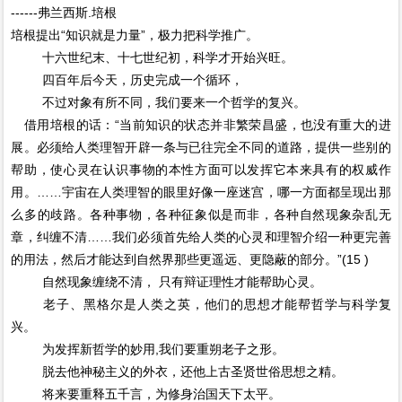
------弗兰西斯.培根
培根提出“知识就是力量”，极力把科学推广。
十六世纪末、十七世纪初，科学才开始兴旺。
四百年后今天，历史完成一个循环，
不过对象有所不同，我们要来一个哲学的复兴。
借用培根的话：“当前知识的状态并非繁荣昌盛，也没有重大的进
展。必须给人类理智开辟一条与已往完全不同的道路，提供一些别的
帮助，使心灵在认识事物的本性方面可以发挥它本来具有的权威作
用。……宇宙在人类理智的眼里好像一座迷宫，哪一方面都呈现出那
么多的歧路。各种事物，各种征象似是而非，各种自然现象杂乱无
章，纠缠不清……我们必须首先给人类的心灵和理智介绍一种更完善
的用法，然后才能达到自然界那些更遥远、更隐蔽的部分。”(15 )
自然现象缠绕不清， 只有辩证理性才能帮助心灵。
老子、黑格尔是人类之英，他们的思想才能帮哲学与科学复
兴。
为发挥新哲学的妙用,我们要重朔老子之形。
脱去他神秘主义的外衣，还他上古圣贤世俗思想之精。
将来要重释五千言，为修身治国天下太平。