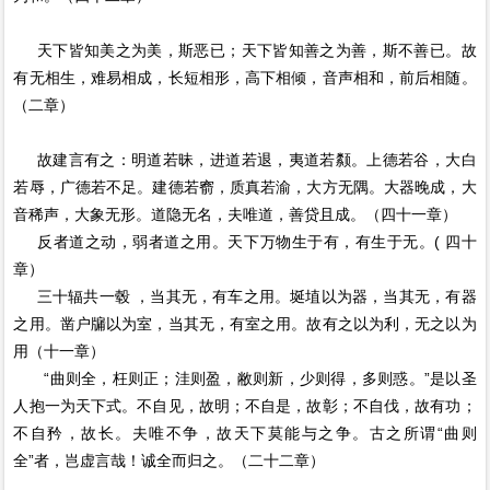
天下皆知美之为美，斯恶已；天下皆知善之为善，斯不善已。故
有无相生，难易相成，长短相形，高下相倾，音声相和，前后相随。
（二章）
故建言有之：明道若昧，进道若退，夷道若颣。上德若谷，大白
若辱，广德若不足。建德若窬，质真若渝，大方无隅。大器晚成，大
音稀声，大象无形。道隐无名，夫唯道，善贷且成。（四十一章）
反者道之动，弱者道之用。天下万物生于有，有生于无。( 四十
章）
三十辐共一毂 ，当其无，有车之用。埏埴以为器，当其无，有器
之用。凿户牖以为室，当其无，有室之用。故有之以为利，无之以为
用（十一章）
“曲则全，枉则正；洼则盈，敝则新，少则得，多则惑。”是以圣
人抱一为天下式。不自见，故明；不自是，故彰；不自伐，故有功；
不自矜，故长。夫唯不争，故天下莫能与之争。古之所谓“曲则
全”者，岂虚言哉！诚全而归之。（二十二章）