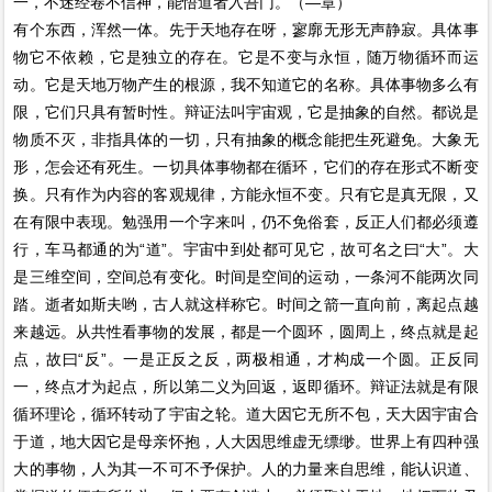
一，不迷经卷不信神，能悟道者入吾门。（—章）
有个东西，浑然一体。先于天地存在呀，寥廓无形无声静寂。具体事
物它不依赖，它是独立的存在。它是不变与永恒，随万物循环而运
动。它是天地万物产生的根源，我不知道它的名称。具体事物多么有
限，它们只具有暂时性。辩证法叫宇宙观，它是抽象的自然。都说是
物质不灭，非指具体的一切，只有抽象的概念能把生死避免。大象无
形，怎会还有死生。一切具体事物都在循环，它们的存在形式不断变
换。只有作为内容的客观规律，方能永恒不变。只有它是真无限，又
在有限中表现。勉强用一个字来叫，仍不免俗套，反正人们都必须遵
行，车马都通的为“道”。宇宙中到处都可见它，故可名之曰“大”。大
是三维空间，空间总有变化。时间是空间的运动，一条河不能两次同
踏。逝者如斯夫哟，古人就这样称它。时间之箭一直向前，离起点越
来越远。从共性看事物的发展，都是一个圆环，圆周上，终点就是起
点，故曰“反”。一是正反之反，两极相通，才构成一个圆。正反同
一，终点才为起点，所以第二义为回返，返即循环。辩证法就是有限
循环理论，循环转动了宇宙之轮。道大因它无所不包，天大因宇宙合
于道，地大因它是母亲怀抱，人大因思维虚无缥缈。世界上有四种强
大的事物，人为其一不可不予保护。人的力量来自思维，能认识道、