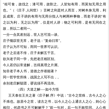
“桂可食，故伐之；漆可用，故割之。人皆知有用，而莫知无用之用
也。”（《庄子.人间世》）言树之利是对人而言，对树本身无用，利
反成害。庄子讲的有用与无用分指人与树两种事物，而老子讲的“有
之以为利，无之以为用”，仅是对人讲：物之可利用，是有无同在之
故，所以二者同一。
一分一合其差别远，世人岂可混—谈。
庄子慨叹世无常，老子说：“复命曰常”。
庄子认为不可知，而同一世界可认识。
老子之后道不传，庄子未解五千言。
欲兴老子同一学，先把老庄相区别。
今人若仍以常道解，岂得真理之片屑。
知非老子本人书，道德之作谁能著？
同一哲学世所殊，战国之人写不出，。
余别老庄解疑团，谬说须不再流传。
（四）大道之解----如今方悟
王天泰在王夫之著《庄子解.序》中说：“古今之世殊，古今人之心
不殊也。故居今之世，读古之书，以今人之心上通古人之心，则心心
相印，何虑书之不可解解乎？”前一句对，后一句不敢苟同。人心有