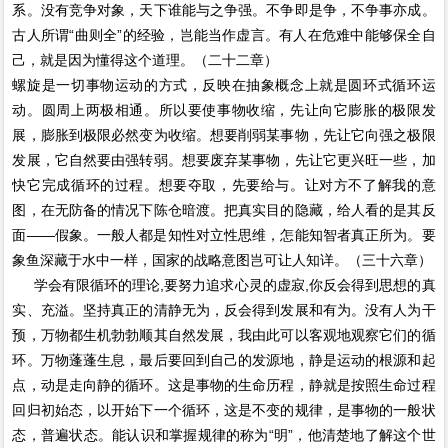
系。没有竞争对象，天下谁能与之争强。不争即是争，不争事亦成。
古人所谓“曲则全”的经验，岂能当作虚言。有人在危难中能够保全自
己，就是因为懂得这个道理。（二十二章）
螺旋是一切事物运动的方式，反映在抽象概念上就是圆环式循环运
动。圆周上两极相通。所以要使事物收缩，先让向它膨胀的极限发
展，膨胀到极限必然变为收缩。想要削弱某事物，先让它向强之极限
发展，它自然要由强转弱。想要废弃某事物，先让它更兴旺一些，加
快它完成循环的过程。想要夺取，先要给与。让对方不了解我的意
图，在无防备的情况下陈仓暗渡。把真实目的隐藏，给人看的是其反
面——假象。一般人都是知性对立性思维，怎能知智者真正所为。要
象鱼深藏于水中一样，国家的战略意图岂可让人知详。（三十六章）
学会有限循环的理论,要努力追求心灵的虚寂,你反会得到思想的真
实、充溢。坚持真正的清静无为，反会得到发展和有为。没有人为干
预，万物都生机勃勃顺其自然发展，我由此可以客观地观察它们的循
环。万物蓬蓬生息，最后要回到自己的发源地，静是运动的根源和起
点，动是走向静的循环。这是事物的生命历程，静就是按照生命过程
回归初始态，以开始下一个循环，这是不变的规律，是事物的一般状
态，普遍状态。能认识和掌握规律的称为“明”，他清楚地了解这个世