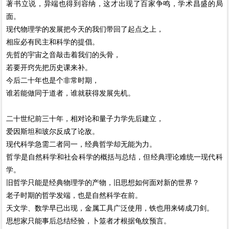
著书立说，异端也得到容纳，这才出现了百家争鸣，学术昌盛的局
面。
现代物理学的发展把今天的我们带回了起点之上，
相应必有民主和科学的提倡。
先哲的宇宙之音敲击着我们的头骨，
若要开窍先把历史课来补。
今后二十年也是个非常时期，
谁若能做同于道者，谁就获得发展先机。
二十世纪前三十年，相对论和量子力学先后建立，
爱因斯坦和玻尔反成了论敌。
现代科学急需二者同一，经典哲学却无能为力。
哲学是自然科学和社会科学的概括与总结，但经典理论难统一现代科
学。
旧哲学只能是经典物理学的产物，旧思想如何面对新的世界？
老子时期的哲学发端，也是自然科学在前。
天文学、数学早已出现，金属工具广泛使用，铁也用来铸成刀剑。
思想家只能事后总结经验，卜筮者才根据龟纹预言。