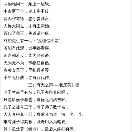
两物难同一，须上一层级。
中古两千年，史上多不传，
皆因守道德，悠兮贵其言。
人称大同世，未有王霸治。
百代至尧王，失道谓小康。
朴初先生有一话：“反理信不差”。
若能有此观，世事都看穿。
正言都若反，皆为经验谈。
无为无不为，事物任自然。
炎黄安天下，早把兵革罢，
千年无征战，才有百代传。
（三）有无之辩----老庄莫并提
老子生前早有名，孔子亦向其问经，
只是诸侯争相霸，道德之治始被轻。
孔子之徒号三千，老子弟子数十名，
人人各得其一部，身后分为道、法、名、兵。
唯有孙子得其教，以奇用兵为略要。
韩非虽然著《解老》，最后未能把身保。