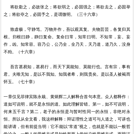
将欲歙之，必故张之；将欲弱之，必固强之；将欲去之，必固举
之；将欲夺之，必固予之，是谓微明。（三十六章）
致虚极，守静笃。万物并作，吾以观其复。夫物芸芸，各复归其
根。归根曰静，静曰复命。复命曰常，知常曰明。不知常，妄。妄
作，凶。知常容。容乃公，公乃全，全乃天，天乃道，道乃久，没身
不殆。（十六章）
吾言甚易知，甚易行，而天下莫能知、莫能行也。言有宗，事有
君。夫唯无知，是以不我知。知我者希，则我贵矣。是以圣人被褐而
怀玉。（七十章）
一章仅见菲律宾陈永栽、黄炳辉二人解释合首句本意。众人都释作：
道如可说明，就不是永恒的道。如此理解皆错。第一，如不可说明，
何来五千言？第二，老子的永恒是与暂时性同一的永恒，非绝对永
恒。所以从全文看，我这样解释：辩证理性之道可与人道之，可讲也
能讲请，但有前提当明：它不能以“常道”视之，也就是不能以一般哲