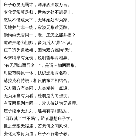
庄子心灵无羁绊，洋洋洒洒数万言。
变化无常莫足归，世俗之处不谴是非。
恣纵不傥藐天下，无终始处即为家。
天地并与非一统，寂漠无形难觅踪。
崇尚纯无否同一，老、庄怎么能并提？
道教拜老为祖师，多为后人“异”不识。
庄子适为道教祖，因为双方都尚“无”。
今来特举有无例，说明哲学两相异。
“有无同出而异名，”，是谓－物两面形。
对应范畴原一体，认识选用两名称。
赫拉克利特说：相反的东西相结合。
东方西方有类同，人类精神一点通。
无为须当有为看，处弱是为向强变。
有无两系列本同一，常人偏认为无道理。
庄子继承无系列，遂与有字相话别。
“日取其半世不竭”，辩者思想庄子学。
世之无限无端崖，芒忽何之闻风悦。
变化无常何为道，庄子不行老子教。