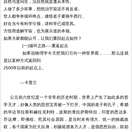
自然与道同生，法自然就是遵从本性。
人做了多少坏事，想统治宇宙还不肯反省。
世人都争奔循环终点，难怪老子要骑牛西行。
好在当今有科学引领，讲科学已成世风。
方悟用道解宇宙，也为展示道的本领。
如果大家都能认可，让我们重回起点如何？
(一)循环之路----重返起点
如果说物理学今天把我们引向一种世界观，……那么这就
是以某种方式返回到
2500年以前的起点上。
---卡普兰
公元前六世纪是一个非常的历史时期，世界上产生了如此多的哲
学天才，好像人类的思想宝库被一下打开。中国的老子和孔子，希腊
的毕达哥拉斯和赫拉克利特，波斯的查拉萨斯特拉，印度的悉达多.
乔达摩，即佛祖。究其社会原因，是当时未有强大、统一的独裁政
权，各个国家为壮大自身，积极延揽各方人才，提倡思想自由，鼓励