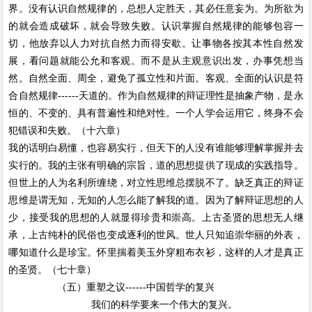
界。没有认识自然规律的，总想人定胜天，其必任意妄为。为所欲为
的就会造成破坏，就会导致失败。认识掌握自然规律的能够包容一
切，他放弃以人力对抗自然力而得安歇。让事物各按其本性自然发
展，看问题就能公允和客观。而不是从主观意识出发，办事凭想当
然。自然全面、周全，避免了孤立性和片面。客观、全面的认识是符
合自然规律------天道的。作为自然规律的辩证理性是抽象产物，是永
恒的、不变的、具有普遍性和绝对性。一个人学会运用它，终身不会
犯错误和失败。（十六章）
我的话明白易懂，也容易实行，但天下的人没有谁能够理解掌握并去
实行的。我的主张有明确的宗旨，道的思想提供了现成的实践指导。
但世上的人为名利所缠绕，对立性思维总摆脱不了。缺乏真正的辩证
思维是谓无知，无知的人怎么能了解我的道。因为了解辩证思想的人
少，接受我的思想的人就显得珍贵和崇高。上古圣贤的思想无人继
承，上古纯朴的民俗也变成逐利的世风。世人只知追崇华丽的外表，
哪知道什么是珍宝。怀里揣着美玉外穿粗布衣衫，这样的人才是真正
的圣贤。（七十章）
（五）重塑之议------中国哲学的复兴
我们的科学要来一个伟大的复兴。