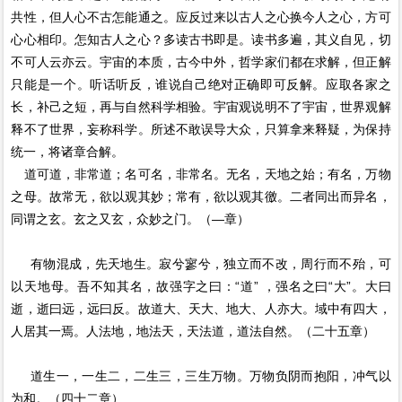
共性，但人心不古怎能通之。应反过来以古人之心换今人之心，方可
心心相印。怎知古人之心？多读古书即是。读书多遍，其义自见，切
不可人云亦云。宇宙的本质，古今中外，哲学家们都在求解，但正解
只能是一个。听话听反，谁说自己绝对正确即可反解。应取各家之
长，补己之短，再与自然科学相验。宇宙观说明不了宇宙，世界观解
释不了世界，妄称科学。所述不敢误导大众，只算拿来释疑，为保持
统一，将诸章合解。
道可道，非常道；名可名，非常名。无名，天地之始；有名，万物
之母。故常无，欲以观其妙；常有，欲以观其徼。二者同出而异名，
同谓之玄。玄之又玄，众妙之门。（—章）
有物混成，先天地生。寂兮寥兮，独立而不改，周行而不殆，可
以天地母。吾不知其名，故强字之曰：“道” ，强名之曰“大”。大曰
逝，逝曰远，远曰反。故道大、天大、地大、人亦大。域中有四大，
人居其一焉。人法地，地法天，天法道，道法自然。（二十五章）
道生一，一生二，二生三，三生万物。万物负阴而抱阳，冲气以
为和。（四十二章）