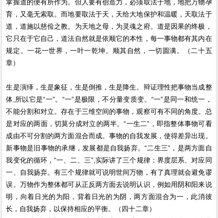
掌握道的便有所作为。但人要有创造力，必须取法于地，地把万物孕
育，又毫无索取。而地要取法于天，天给大地保护和温暖，天取法于
道，道施以慈俭之教。为天地之母，为灵魂之府。道是因果的终极，
它只在于它自己，道法自然就是依顺它的本性，每一事物都有其内在
规定。一花一世界，一叶一乾坤。顺其自然，一切圆满。（二十五
章）
生是演绎，生是象征，生是倒推，生是降生。辩证理性把事物当成整
体,所以它是“一”。“一”是极限，不分量变质变。“一”是同一和统一，
不能分割和对立。存在于三维空间的事物，观察可有不同的角度。总
是对应的两面，切莫分成对立的两半。“一生二”，即指整体事物可看
成由不可分割的两方面混合而成。事物的自我发展，使得差异出现。
新事物是旧事物的承继，发展都是自我扬弃。“二生三”，是两方面自
我变化的循环，“一、二、三”,实际讲了三个规律：界度层系、对应同
一、自我扬弃。有三个规律就可说明世间万物，有了真理就会避免谬
误。万物作为整体都可从正反两方面去说明认识，例如用阴和阳来说
明，向着日光的为阳，背着日光的为阴，两方面混合为一，此消彼
长，自我扬弃，以保持相应的平衡。（四十二章）