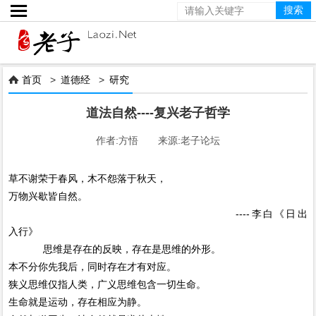

首页
>
道德经
>
研究

道法自然----复兴老子哲学
作者:方悟 来源:老子论坛
草不谢荣于春风，木不怨落于秋天，
万物兴歇皆自然。
----李白《日出
入行》
思维是存在的反映，存在是思维的外形。
本不分你先我后，同时存在才有对应。
狭义思维仅指人类，广义思维包含一切生命。
生命就是运动，存在相应为静。