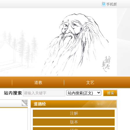
道教
文艺
道德经
注解
版本