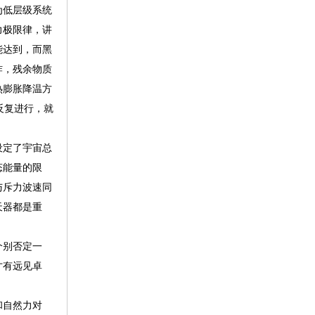
为低层级系统
力极限律，讲
能达到，而黑
炸，残余物质
热膨胀降温方
反复进行，就
设定了宇宙总
态能量的限
与斥力波速同
天器都是重
个别否定一
才有远见卓
和自然力对