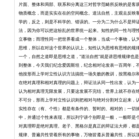
片面、整体和局部、联系和分离这三对哲学范畴所反映的是客
物质概念，而是实实在在的空间概念。道法自然，主观去反映
学的，反之，则是不科学的、错误的。一分为二为什么不是辩证
法，因为你可以把这纷乱的世界统一起来。知性的同一性与理
立事物；而理性同一把世界看成一个整体，当成一个事物，认
思维，所以在对这个世界的认识上，知性认为思维有思维的规
一个，自然之道即是思维之道，"道法自然"就是讲思维规律也
到整体，今天我们纪念爱因斯坦，纪念相对论发表一百周年，
他按形而上学对立性认识方法搞统一场失败的教训，按黑格尔
在绝对真理和相对真理的问题上，辩证法从同一性出发，认为
认为相对真理无限发展，只要这发展不完结，世界上就不存在
不可分，形而上学对立性认识则把相对与绝对分割对立起来，
实性存在（有、个性）都是有条件的、暂时的、相对的；一切
中，并通过个性来表现，所以列宁讲个别即是一般，一般即是
对真理即是绝对真理。老子、黑格尔是真正的辩证法大师，都是
规律、普遍共性管着所有的事物，万物皆遵从普遍共性，所以