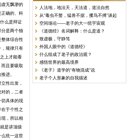
到虚无飘渺的
人法地，地法天，天法道，道法自然
是正确的、科
从“毒虫不螫，猛兽不据，攫鸟不搏”谈起
为什么是辩证
空间场论——老子的大一统宇宙观
部分是两个独
《道德经》名词解释：什么是道？
致虚极，守静笃
是整体综合性
外国人眼中的《道德经》
一，规律只有
什么组成了老子的政治观？
分之上才能看
感悟世界的最高境界
，而且要吸取
《老子》道学的“有物混成”说
前推进。
老子个人形象的自我描述
对立性出发，
绝对的，二者
一切具体的现
存在于个性之
表现，所以相
，就是讲顶级
什么统一这世