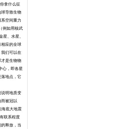
，你拿什么征
地球导致生物
阳系空间重力
（例如用核武
、金星、水星、
有相应的全球
，我们可以在
那才是生物物
中心，即各星
是落地点，它
能说明地质变
响而被冠以
的海底大地震
有联系程度
能的释放，当