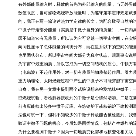
有外部能量输入时，释放的首先为外部输入的能量，当无外界
数值限度，当可燃物燃烧释放能量时，为遵守第零定律规定就要
的，我正在写一篇论述热力学定律的长文，为配合敬畏自然的
中微子带走部分能量（实质是中微子自身的纯质量），一切内
因不知道它有无质量，所以认为它可穿越一切宇宙空间，在实
向同性显示了总体能量的均衡分布，而在星系以下的空间的能
也呈团状分布，所以宇宙空间大部分为真空状态。观测事实说
为宇宙中最重物质，所以它成为一切空间结构的质心。牛顿万有
（电磁波）不起作用外，对一切有质量的物质都起作用。引力
重力场理论。太阳燃烧过程中产生的中微子不可能穿越宇宙空
自身，我在另一文章中提到两个试验设想来检测地球中微子：
或燃烧试验，看检测器接收到的中微子是否骤然增加。二是在
前者应能检出较多中微子反应。在炼钢炉下或核锅炉下建检测
法也可试一下，但我不知较少的中微子释放能否被检测到。我
验证中微子问题的机会，今后如遇同类情况，包括产生爆炸的
为什么要检测中微子？因为一切地质变化都和地核变化相关联