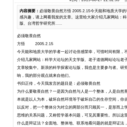
内容摘要：
必须敬畏自然方悟 2005.2.15今天能和地质
感兴趣，请上网看我发的文章。这里给大家介绍几家网站：科
版、台湾哲学研究所......
必须敬畏自然
方悟 2005.2.15
今天能和地质大学的学者一起讨论倍感荣幸，可惜时间有限，
介绍几家网站：科学大论坛的天文学版、老子道德网站论坛老
文章较集中。新浪的科学探索论坛版，我也是主要参与者。研
响，我的部分观点就来自他们。
书归正传，今天我发言的题目是：必须敬畏自然
为什么要敬畏自然？一是因为自然与人是一个整体，人是自然
本就是以人为本，破坏自然环境等于破坏自己的生存空间，你
以反对，把一个整体分为对立的两部分而只顾其一，是形而上
思维的关系问题，又称哲学基本问题，可见其重要性。所以这
什么是辩证法？全面地、整体地、联系地看问题的就是辩证法