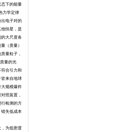
状态下的能量
热力学定律
放出电子对的
其他恒星，是
到的大尺度各
能量（质量）
纯质量粒子，
无质量的光
不符合引力和
子皆来自地球
行大规模爆炸
型对照装置，
进行检测的方
，错失低成本
大，为低密度