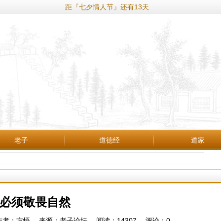
距『七夕情人节』还有13天
老子
道德经
道家
必须敬畏自然
2:33 作者：方悟 来源：老子论坛 阅读：
14307
评论：
0