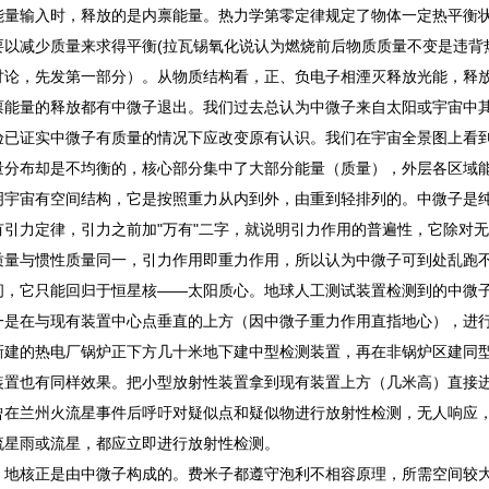
能量输入时，释放的是内禀能量。热力学第零定律规定了物体一定热平衡
以减少质量来求得平衡(拉瓦锡氧化说认为燃烧前后物质质量不变是违背
讨论，先发第一部分）。从物质结构看，正、负电子相湮灭释放光能，释
禀能量的释放都有中微子退出。我们过去总认为中微子来自太阳或宇宙中
验已证实中微子有质量的情况下应改变原有认识。我们在宇宙全景图上看
量分布却是不均衡的，核心部分集中了大部分能量（质量），外层各区域
明宇宙有空间结构，它是按照重力从内到外，由重到轻排列的。中微子是
引力定律，引力之前加"万有"二字，就说明引力作用的普遍性，它除对
质量与惯性质量同一，引力作用即重力作用，所以认为中微子可到处乱跑
间，它只能回归于恒星核——太阳质心。地球人工测试装置检测到的中微
一是在与现有装置中心点垂直的上方（因中微子重力作用直指地心），进
新建的热电厂锅炉正下方几十米地下建中型检测装置，再在非锅炉区建同
装置也有同样效果。把小型放射性装置拿到现有装置上方（几米高）直接
曾在兰州火流星事件后呼吁对疑似点和疑似物进行放射性检测，无人响应
流星雨或流星，都应立即进行放射性检测。
，地核正是由中微子构成的。费米子都遵守泡利不相容原理，所需空间较