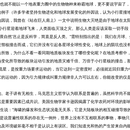
，也就不能以一个地表重力圈中的生物物种来称霸地球，更不要说宇宙了
的例子（许多学者坚持生物进化和地球发展变化的外因说，认为小行星撞
内因说，我曾在《站在巨人肩上》一文中说明生物大灭绝是由于地球在太
小行星迎着地球飞来，人类面临灭顶之灾。那么人类是应该采取一切手段
敬畏自然'岂止是反科学，简直是反人类。"需特别指出的是： 我们在月球
是彗核撞击而成，它们并没有引起各星球全球性变化，地球上的陨坑也没
击所致，为什么不看一看同期地质板块发生了哪些变化呢？在地质考察中
场变化所导致的板块运动引发的地质灾难千倍、万倍于小行星核的撞击，
流星，是按重力场要求运动的，当它达到一定密度时，必须就近回归重力
它的运动的，因为引力规律或叫重力规律非人力可以左右，你能改变的仅
的。老子讲有无相生，马克思主义哲学认为联系是普遍的，虽然科学尚不
素是重要因素已成共识。美国生物学家卡逊因揭露了化学农药对环境的影
先生说："海啸的爆发和生态状况毫无关系，它是大陆板块的相互碰撞导致
就是说普遍性联系的存在无一例外，世界上没有不互相联系的事物，事物只
动及环境破坏毫不相干是认识上有误区。我们知道光和热的产生皆来自内