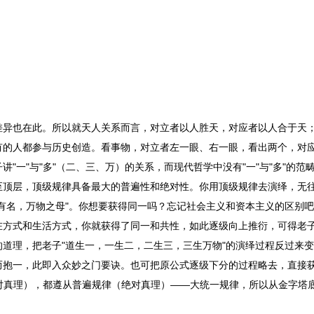
差异也在此。所以就天人关系而言，对立者以人胜天，对应者以人合于天
有的人都参与历史创造。看事物，对立者左一眼、右一眼，看出两个，对
"一"与"多"（二、三、万）的关系，而现代哲学中没有"一"与"多"的范
至顶层，顶级规律具备最大的普遍性和绝对性。你用顶级规律去演绎，无
有名，万物之母"。你想要获得同一吗？忘记社会主义和资本主义的区别
在方式和生活方式，你就获得了同一和共性，如此逐级向上推衍，可得老
道理，把老子"道生一，一生二，二生三，三生万物"的演绎过程反过来
抱一，此即入众妙之门要诀。也可把原公式逐级下分的过程略去，直接获
绝对真理），都遵从普遍规律（绝对真理）——大统一规律，所以从金字塔