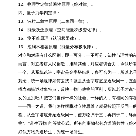
12、物理学定律普遍性原理（绝对律）。
四、量子力学四定律：
13、波粒二象性原理（二象同一律）。
14、能级跃迁原理（空间能量梯级变化律）。
15、测不准原理（认识极限律）。
16、泡利不相容原理（能量分布极限律）。
对立和对应有什么区别，即一可分，一不可分，知性与理性的
而言，对立者讲人民创造，排除其他，对应者讲合力，承认所
一个。从系统论讲，宇宙是金字塔结构，多可合为一，所以老子讲
观念，统一场规律如何去找？就是从金字塔底层逐级同一，直
概念都描述对象特点，反映一物与他物的区别，所以老子才说"
女的区别吧！把它们当作一样的社会、一样的人，有相同的存
——同一之道。我们怎样摆脱对立性思维？就是按照正反同一的
程，从金字塔底开始逐级同一，使万物归于三，再归于二，终而
物"、"道生万物"的等效公式。所有的事物都包含普遍共性（
好似万物为道所生，为统一场所生。