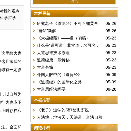
研究
如对我的观点
本栏最新
科学哲学
研究老子《道德经》不可不知黄帝
05-26
“自然”新解
05-26
《阴符经》
《太极经藏》——道（初稿）
05-23
什么是“道可道，非常道；名可名，
05-23
大道思维技术原理
05-23
。这里给大家
非常名”？
道德经第一章解秘
05-23
在这几家我的
大道甚简
05-23
地球有一定影
外国人眼中的《道德经》
05-09
《道德经》的国际化之路
05-09
大道思维法纲要
08-28
间，以自然为
本栏推荐
的行为也应予
《老子》道学的“有物混成”说
学上叫存在和
人法地，地法天，天法道，道法自然
方法。全面和
阅读排行