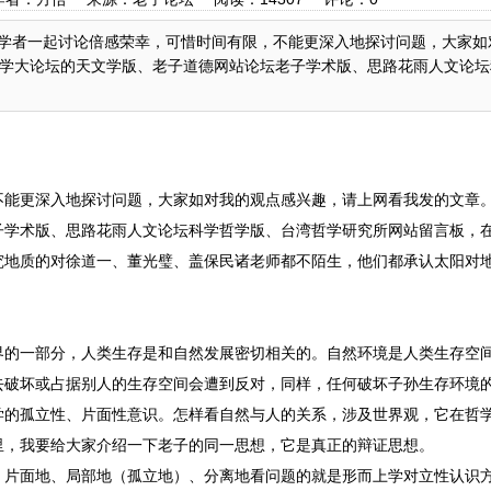
大学的学者一起讨论倍感荣幸，可惜时间有限，不能更深入地探讨问题，大家
学大论坛的天文学版、老子道德网站论坛老子学术版、思路花雨人文论坛
不能更深入地探讨问题，大家如对我的观点感兴趣，请上网看我发的文章
子学术版、思路花雨人文论坛科学哲学版、台湾哲学研究所网站留言板，
究地质的对徐道一、董光璧、盖保民诸老师都不陌生，他们都承认太阳对
界的一部分，人类生存是和自然发展密切相关的。自然环境是人类生存空
去破坏或占据别人的生存空间会遭到反对，同样，任何破坏子孙生存环境
学的孤立性、片面性意识。怎样看自然与人的关系，涉及世界观，它在哲
里，我要给大家介绍一下老子的同一思想，它是真正的辩证思想。
，片面地、局部地（孤立地）、分离地看问题的就是形而上学对立性认识