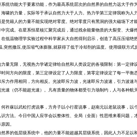
讲系统功能大于要素功能，作为最高系统层次的自然界的自然力远大于作
、海啸的力量，实际等于承认自然力大于人力。热力学第三定律我称为人
而是凭籍人的力量不能实现绝对零度。绝对零度只有黑洞的强大磁场下才
炸中完成。在星系恒星核汇聚完成后，通过残余能量物质的大裂变、大爆
。在低温物理学实验过程中科学家从大自然得到启示，创造了高压压缩绝
温,突然撤压,使压缩气体膨胀,就获得了低于冷却剂的温度。使用级联方式
的力量无限，无视热力学诸定律给自然和人类设定的各项限制：第一定律
即时间方向的限度，第三定律设定了人力限度，第零定律设定了每一平衡
和斥力作用相同，方向相反。光波即斥力波，光速即斥力波速，引力波速
到光速（仍不能超光速）。凡有质量的物体都受引力场制约，人与各种航
，何祚庥以武松打虎说事，方舟子以小行星说事，赵南元以老鼠说事，以
认识方法。今日中国人应学会以整体性、全局（全面）性思维来看问题，
本原因。
自然界的低层级系统中，他的力量不能超越其层级系统，因此人力不足以