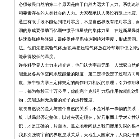
必须敬畏自然的第二个原因是由于自然力远大于人力。系统论
和要素存在的人类社会的人力。大家都承认人类没有阻止地震
通过有限手段不能达到绝对零度，不是自然界没有绝对零度，
洞的形成要借助百亿颗中微子恒星核的集体力量，在超新星爆
快速膨胀绝热降温，最终促使星系核达到绝对零度，形成黑洞
法。他们先把实验气体压缩,再把压缩气体放在冷却剂中使之降
能获得较低的温度。
许多科学界人士力主超光速，他们认为宇宙无限，人驾驭自然
能量及各具体空间系统能量的限度，第二定律设定了过程方向
度。按牛顿力学三定律规定的两作用力相反的原理，引力作用
一，都为每秒三十万公里，你能完全克服引力场作用你就能达
物，怎能达到无质量的光子的运行速度。
敬畏自然说的是人与整个自然的关系，不是对单一事物的关系
般，以局部否定整体，以过去否定现在，皆乃形而上学对立性
识，才是正确的，片面地、孤立地看问题是我们屡屡失误的根
我多次强调宇宙的界度层系关系，天地生人国家身，人类处于