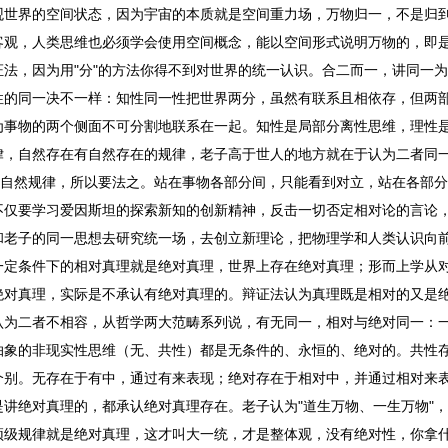
观世界的空间状态，因为宇宙的本质就是空间重力场，万物归一，不是归
客观，人类思维也必须学会使用空间概念，能以空间形式说明万物的，即
法，因为用"分"的方法你得不到对世界的统一认识。合二而一，讲同一
性的同一决不一样：知性同一性把世界两分，虽然有联系且相依存，但两
为事物的两个侧面不可分割地联系在一起。知性是局部分离性思维，理性
律，自然存在有自然存在的规律，老子高于世人的地方就在于认为二者同
是自然规律，所以要法之。站在事物各部分间，只能看到对立，站在各部
不仅要学习爱因斯坦的探索新知的创新精神，反击一切否定相对论的言论
和老子的同一思想去研究统一场，去创立新理论，把物理学和人类认识向
一定条件下的相对真理就是绝对真理，世界上存在绝对真理；形而上学从
绝对真理，实际是不承认有绝对真理的。辩证法认为真理既是相对的又是
认为二者不相容，从哲学两大范畴系列说，有无同一，相对与绝对同一：
抽象的非现实性思维（无、共性）都是无条件的、永恒的、绝对的。共性
个别。无存在于有中，通过有来表现；绝对存在于相对中，并通过相对来
讲绝对真理的，都承认绝对真理存在。老子认为"道生万物、一生万物"
顶级规律就是绝对真理，这才叫大一统，才是整体观，没有绝对性，你拿