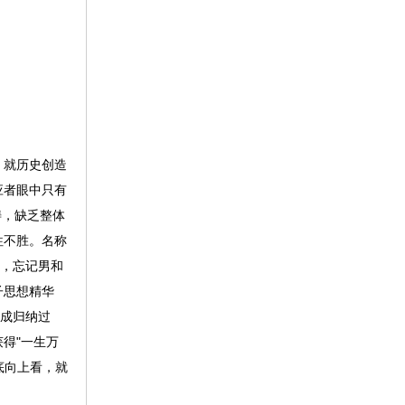
；就历史创造
应者眼中只有
畴，缺乏整体
往不胜。名称
吧，忘记男和
子思想精华
变成归纳过
得"一生万
底向上看，就