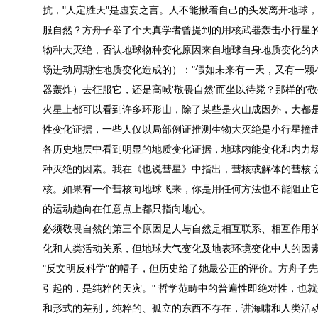
抗，"人定胜天"是虚妄之言。人不能揪着自己的头发离开地球
服自然？方舟子举了个天真学者曾提到的用核武器轰击小行星
物种大灭绝，否认地球物种变化原因来自地球自身地质变化的
场进动周期性地质变化造成的）："假如未来有一天，又有一颗
器轰炸）去征服它，还是高喊'敬畏自然'而坐以待毙？那样的'
火星上都可以看到许多环形山，除了某些是火山成因外，大都
性变化证据，一些人仅以局部例证推测生物大灭绝是小行星撞
各历史地层中看到明显的地质变化证据，地球内能变化和内力
种灭绝的因素。我在《也说彗星》中指出，彗核或解体的彗核-
核。如果有一个彗核向地球飞来，你是用任何方法也不能阻止
的运动趋向在任意点上都只指向地心。
必须敬畏自然的第三个原因是人与自然是相互联系、相互作用
化和人类活动关系，但地球大气变化及地表环境变化中人的因
"反文明反科学"的帽子，但历史给了她最公正的评价。方舟子
引起的，是纯粹的天灾。" 哲学范畴中的普遍性即绝对性，也
和形式的差别，纯粹的、孤立的东西不存在，讲海啸和人类活