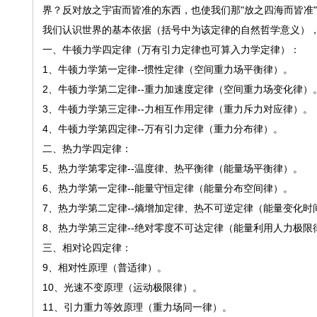
界？反对放之宇宙而皆准的东西，也使我们那"放之四海而皆准
我们认识世界的基本依据（括号中为该定律的自然哲学意义）
一、牛顿力学四定律（万有引力定律也可算入力学定律）：
1、牛顿力学第一定律--惯性定律（空间重力场平衡律）。
2、牛顿力学第二定律--重力加速度定律（空间重力场变化律）
3、牛顿力学第三定律--力相互作用定律（重力斥力对应律）。
4、牛顿力学第四定律--万有引力定律（重力分布律）。
二、热力学四定律：
5、热力学第零定律--温度律、热平衡律（能量场平衡律）。
6、热力学第一定律--能量守恒定律（能量分布空间律）。
7、热力学第二定律--熵增加定律、热不可逆定律（能量变化时
8、热力学第三定律--绝对零度不可达定律（能量利用人力极限
三、相对论四定律：
9、相对性原理（普适律）。
10、光速不变原理（运动极限律）。
11、引力重力等效原理（重力场同一律）。