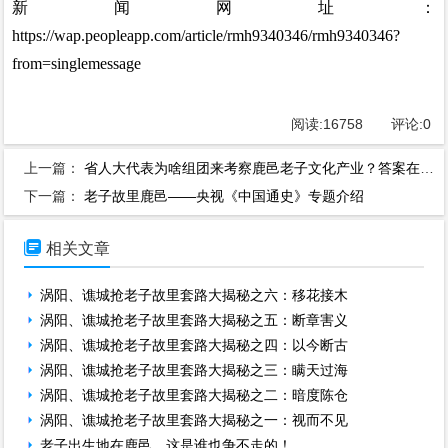
新闻网址：
https://wap.peopleapp.com/article/rmh9340346/rmh9340346?
from=singlemessage
阅读:
16758
评论:
0
上一篇：
省人大代表为啥组团来考察鹿邑老子文化产业？答案在这里
下一篇：
老子故里鹿邑——央视《中国通史》专题介绍

相关文章
涡阳、谯城抢老子故里套路大揭秘之六：移花接木
涡阳、谯城抢老子故里套路大揭秘之五：断章害义
涡阳、谯城抢老子故里套路大揭秘之四：以今断古
涡阳、谯城抢老子故里套路大揭秘之三：瞒天过海
涡阳、谯城抢老子故里套路大揭秘之二：暗度陈仓
涡阳、谯城抢老子故里套路大揭秘之一：视而不见
老子出生地在鹿邑，这是谁也争不走的！