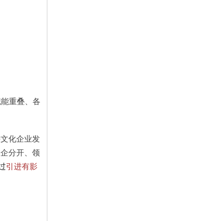
职能重叠、各
。
持文化企业发
政企分开、领
过
引进有影