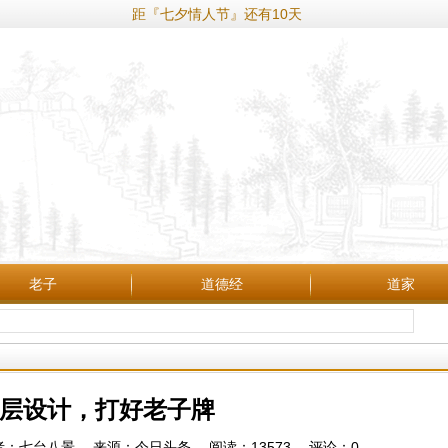
距『七夕情人节』还有10天
老子
道德经
道家
层设计，打好老子牌
:35 作者：七台八景 来源：今日头条 阅读：
13573
评论：
0