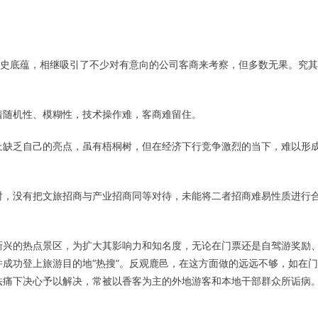
历史底蕴，相继吸引了不少对有意向的公司客商来考察，但多数无果。究
着随机性、模糊性，技术操作难，客商难留住。
上缺乏自己的亮点，虽有梧桐树，但在经济下行竞争激烈的当下，难以形
时，没有把文旅招商与产业招商同等对待，未能将二者招商难易性质进行
国新兴的热点景区，为扩大其影响力和知名度，无论在门票还是自驾游奖励
成功登上旅游目的地“热搜”。反观鹿邑，在这方面做的远远不够，如在
法痛下决心予以解决，常被以香客为主的外地游客和本地干部群众所诟病