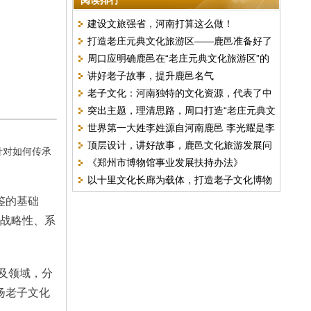
阅读排行
建设文旅强省，河南打算这么做！
打造老庄元典文化旅游区——鹿邑准备好了
周口应明确鹿邑在“老庄元典文化旅游区”的
么？
讲好老子故事，提升鹿邑名气
主导作用
老子文化：河南独特的文化资源，代表了中
突出主题，理清思路，周口打造“老庄元典文
华文明和中原文化
世界第一大姓李姓源自河南鹿邑 李光耀是李
化旅游区”第一要务
顶层设计，讲好故事，鹿邑文化旅游发展问
渊后裔
针对
如何传承
《郑州市博物馆事业发展扶持办法》
题与对策
以十里文化长廊为载体，打造老子文化博物
鉴的基础
馆集群
的战略性、系
及领域，分
扬老子文化