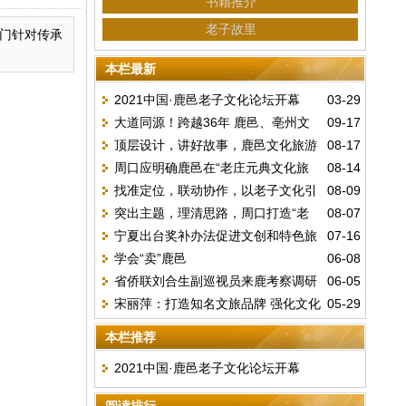
书籍推介
老子故里
门针对传承
本栏最新
2021中国·鹿邑老子文化论坛开幕
03-29
大道同源！跨越36年 鹿邑、亳州文
09-17
顶层设计，讲好故事，鹿邑文化旅游
08-17
联老子故里再握手
周口应明确鹿邑在“老庄元典文化旅
08-14
发展问题与对策
找准定位，联动协作，以老子文化引
08-09
游区”的主导作用
突出主题，理清思路，周口打造“老
08-07
领周口走向世界
宁夏出台奖补办法促进文创和特色旅
07-16
庄元典文化旅游区”第一要务
学会“卖”鹿邑
06-08
游商品发展
省侨联刘合生副巡视员来鹿考察调研
06-05
宋丽萍：打造知名文旅品牌 强化文化
05-29
老子文化
旅游强省支撑
本栏推荐
2021中国·鹿邑老子文化论坛开幕