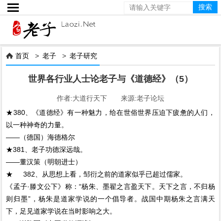

首页
>
老子
>
老子研究

世界各行业人士论老子与《道德经》（5）
作者:大道行天下 来源:老子论坛
★380、《道德经》有一种魅力，给在世俗世界压迫下疲惫的人们，
以一种神奇的力量。
——（德国）海德格尔
★381、老子功德深远哉。
——董汉策（明朝进士）
★ 382、从思想上看，邹衍之前的道家似乎已超过儒家。
《孟子·滕文公下》称：“杨朱、墨翟之言盈天下。天下之言，不归杨
则归墨”，杨朱是道家学说的一个倡导者。战国中期杨朱之言满天
下，足见道家学说在当时影响之大。