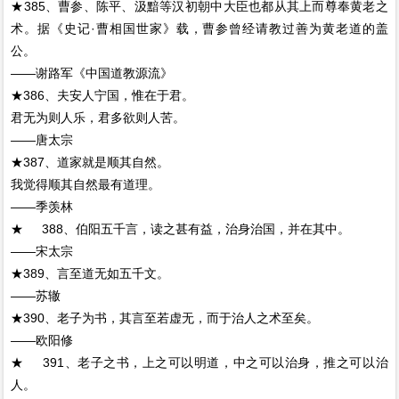
★385、曹参、陈平、汲黯等汉初朝中大臣也都从其上而尊奉黄老之
术。据《史记·曹相国世家》载，曹参曾经请教过善为黄老道的盖
公。
——谢路军《中国道教源流》
★386、夫安人宁国，惟在于君。
君无为则人乐，君多欲则人苦。
——唐太宗
★387、道家就是顺其自然。
我觉得顺其自然最有道理。
——季羡林
★ 388、伯阳五千言，读之甚有益，治身治国，并在其中。
——宋太宗
★389、言至道无如五千文。
——苏辙
★390、老子为书，其言至若虚无，而于治人之术至矣。
——欧阳修
★ 391、老子之书，上之可以明道，中之可以治身，推之可以治
人。