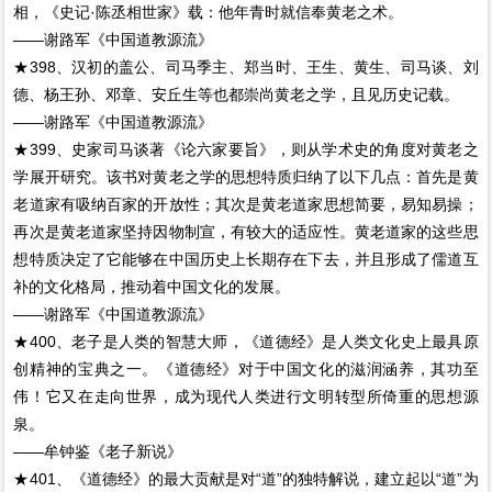
相，《史记·陈丞相世家》载：他年青时就信奉黄老之术。
——谢路军《中国道教源流》
★398、汉初的盖公、司马季主、郑当时、王生、黄生、司马谈、刘
德、杨王孙、邓章、安丘生等也都崇尚黄老之学，且见历史记载。
——谢路军《中国道教源流》
★399、史家司马谈著《论六家要旨》，则从学术史的角度对黄老之
学展开研究。该书对黄老之学的思想特质归纳了以下几点：首先是黄
老道家有吸纳百家的开放性；其次是黄老道家思想简要，易知易操；
再次是黄老道家坚持因物制宣，有较大的适应性。黄老道家的这些思
想特质决定了它能够在中国历史上长期存在下去，并且形成了儒道互
补的文化格局，推动着中国文化的发展。
——谢路军《中国道教源流》
★400、老子是人类的智慧大师，《道德经》是人类文化史上最具原
创精神的宝典之一。《道德经》对于中国文化的滋润涵养，其功至
伟！它又在走向世界，成为现代人类进行文明转型所倚重的思想源
泉。
——牟钟鉴《老子新说》
★401、《道德经》的最大贡献是对“道”的独特解说，建立起以“道”为