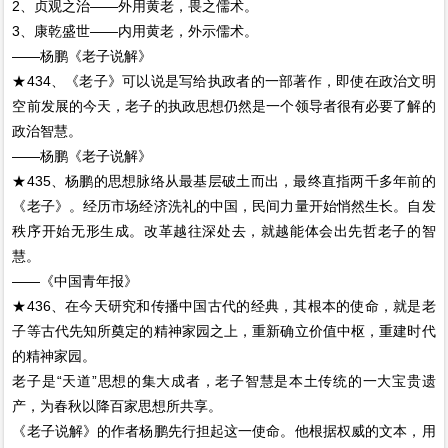
2、贞观之治——外用黄老，畏之儒术。
3、康乾盛世——内用黄老，外示儒术。
——杨鹏《老子说解》
★434、《老子》可以说是写给执政者的一部著作，即使在政治文明
空前发展的今天，老子的执政思想仍然是一个领导者很有必要了解的
政治智慧。
——杨鹏《老子说解》
★435、杨鹏的思想脉络从最基层破土而出，最终直指两千多年前的
《老子》。经历市场经济洗礼的中国，民间力量开始悄然生长。自发
秩序开始无形生成。改革越往深处去，就越能体会出先哲老子的智
慧。
——《中国青年报》
★436、在今天研究和传播中国古代的经典，其根本的使命，就是老
子等古代先知所奠定的精神家园之上，重新确立价值中枢，重建时代
的精神家园。
老子是“天道”思想的集大成者，老子智慧是本土传统的一大宝贵遗
产，为春秋以降百家思想所共享。
《老子说解》的作者杨鹏先行担起这一使命。他根据权威的文本，用