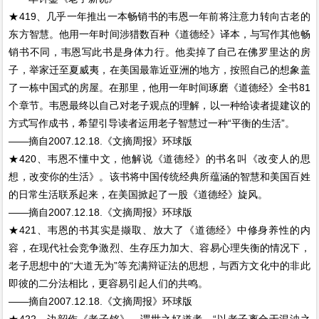
★419、几乎一年推出一本畅销书的韦恩一年前将注意力转向古老的
东方智慧。他用一年时间涉猎数百种《道德经》译本，与写作其他畅
销书不同，韦恩写此书是身体力行。他卖掉了自己在佛罗里达的房
子，举家迁至夏威夷，在美国最靠近亚洲的地方，按照自己的想象盖
了一栋中国式的房屋。在那里，他用一年时间琢磨《道德经》全书81
个章节。韦恩最终以自己对老子观点的理解，以一种给读者提建议的
方式写作成书，希望引导读者运用老子智慧过一种“平衡的生活”。
——摘自2007.12.18.《文摘周报》环球版
★420、韦恩不懂中文，他解说《道德经》的书名叫《改变人的思
想，改变你的生活》。该书将中国传统经典所蕴涵的智慧和美国百姓
的日常生活联系起来，在美国掀起了一股《道德经》旋风。
——摘自2007.12.18.《文摘周报》环球版
★421、韦恩的书其实是撷取、放大了《道德经》中修身养性的内
容，在现代社会竞争激烈、生存压力加大、容易心理失衡的情况下，
老子思想中的“大道无为”等充满辩证法的思想，与西方文化中的非此
即彼的二分法相比，更容易引起人们的共鸣。
——摘自2007.12.18.《文摘周报》环球版