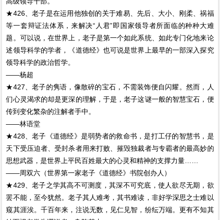
高级领导干部。
★426、老子是在运用他独创的关于难易、先后、大小、刚柔、祸福
等一套辩证法体系，来解决“人君”即国家领导者所面临的种种大难
题。可以说，在世界上，老子是第一个如此系统、如此专门化地来论
述领导科学的学者，《道德经》也可说是世界上最早的一部深入探究
领导科学的政治哲学。
——杨超
★427、老子的隽语，像散碎的宝石，不需装饰便自闪耀。然而，人
们心灵渴求的却是更深的理解，于是，老子这谜一般的智慧宝石，便
传到变化繁杂的注解者手中。
——林语堂
★428、老子《道德经》是弱势者的救命书，是打工仔的智慧书，是
天下受压迫者、受封杀者用来打败、摧毁独裁者与专霸者的最高妙的
思想武器，是世界上平民百姓最大的心灵和精神的支撑力量……
——周双六（世界第一家老子《道德经》书院创办人）
★429、老子之学其高不可测度，其深不可究底，使人欲尽无期，欲
罢不能，至今犹然。老子其人难考，其书难读，非好学深思之士难以
窥其涯涘。千百年来，注说无数，见仁见智，纷纭万端。更有不知其