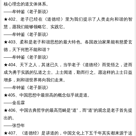
核心理念的道文体体系。
——牟钟鉴《老子新说》
★402、老子已经在《道德经》里为我们提示了人类走向和谐的智
慧，愿我们能够领略它、实践它。
——牟钟鉴《老子新说》
★403、柔和是老子和谐思想的最大特色。各国政治家果能有慈爱玄
德，天下何愁不能和谐？
——牟钟鉴《老子新说》
★404、天下之人，其迷已久，当学老子《道德经》而觉悟之，进而
成为勇于实践的弘道之士。上士闻道，勤而行之。愿这样的上士日益
增多，则和谐世界将向我们走来。
——牟钟鉴《老子新说》
★405、中国思想中最崇高的概念似乎就是道。
——金岳霖
★406、中国古典哲学的最高范畴是“道”，而“道”的观念是老子首先提
出的。
——张岱年
★407、《道德经》是讲道的，中国文化上下五千年其实都来源于这