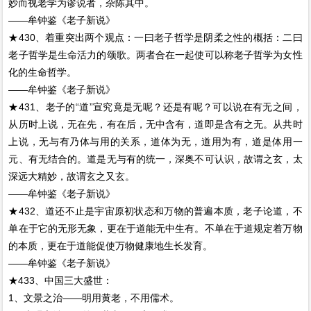
妙而视老学为谬说者，杂陈其中。
——牟钟鉴《老子新说》
★430、着重突出两个观点：一曰老子哲学是阴柔之性的概括：二曰
老子哲学是生命活力的颂歌。两者合在一起使可以称老子哲学为女性
化的生命哲学。
——牟钟鉴《老子新说》
★431、老子的“道”宣究竟是无呢？还是有呢？可以说在有无之间，
从历时上说，无在先，有在后，无中含有，道即是含有之无。从共时
上说，无与有乃体与用的关系，道体为无，道用为有，道是体用一
元、有无结合的。道是无与有的统一，深奥不可认识，故谓之玄，太
深远大精妙，故谓玄之又玄。
——牟钟鉴《老子新说》
★432、道还不止是宇宙原初状态和万物的普遍本质，老子论道，不
单在于它的无形无象，更在于道能无中生有。不单在于道规定着万物
的本质，更在于道能促使万物健康地生长发育。
——牟钟鉴《老子新说》
★433、中国三大盛世：
1、文景之治——明用黄老，不用儒术。