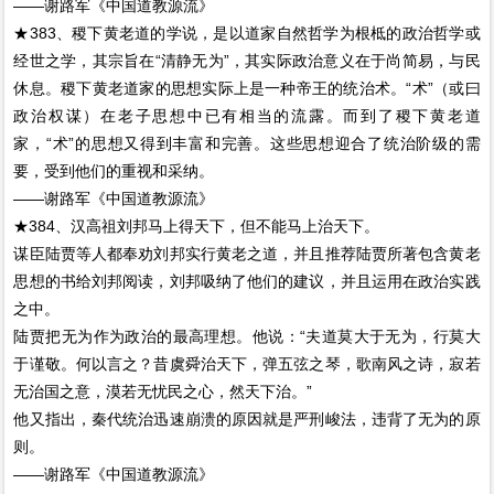
——谢路军《中国道教源流》
★383、稷下黄老道的学说，是以道家自然哲学为根柢的政治哲学或
经世之学，其宗旨在“清静无为”，其实际政治意义在于尚简易，与民
休息。稷下黄老道家的思想实际上是一种帝王的统治术。“术”（或曰
政治权谋）在老子思想中已有相当的流露。而到了稷下黄老道
家，“术”的思想又得到丰富和完善。这些思想迎合了统治阶级的需
要，受到他们的重视和采纳。
——谢路军《中国道教源流》
★384、汉高祖刘邦马上得天下，但不能马上治天下。
谋臣陆贾等人都奉劝刘邦实行黄老之道，并且推荐陆贾所著包含黄老
思想的书给刘邦阅读，刘邦吸纳了他们的建议，并且运用在政治实践
之中。
陆贾把无为作为政治的最高理想。他说：“夫道莫大于无为，行莫大
于谨敬。何以言之？昔虞舜治天下，弹五弦之琴，歌南风之诗，寂若
无治国之意，漠若无忧民之心，然天下治。”
他又指出，秦代统治迅速崩溃的原因就是严刑峻法，违背了无为的原
则。
——谢路军《中国道教源流》