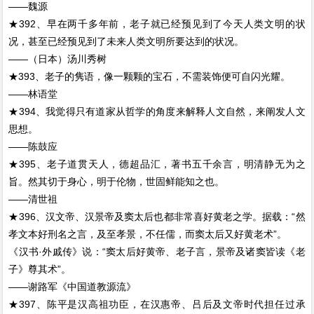
——魏源
★392、早在两千多年前，老子就已经预见到了今天人类文明的状
况，甚至已经预见到了未来人类文明所要达到的状况。
——（日本）汤川秀树
★393、老子的隽语，像一颗颗的宝石，不需装饰便可自闪光耀。
——林语堂
★394、我觉得只有道家从哲学的角度来解释人文自然，来阐发人文
思想。
——陈鼓应
★395、老子道贯天人，德超品汇，著书五千余言，明清静无为之
旨。然其切于身心，明于伦物，世固鲜能知之也。
——清世祖
★396、汉文帝、汉景帝及窦太后也都非常喜好黄老之学。据载：“然
孝文本好刑名之言，及至孝景，不任儒，而窦太后又好黄老术”。
《汉书·外戚传》说：“窦太后好黄帝、老子言，景帝及诸窦皆读《老
子》尊其术”。
——谢路军《中国道教源流》
★397、陈平是汉高祖功臣，在汉惠帝、吕后及文帝时代担任过承