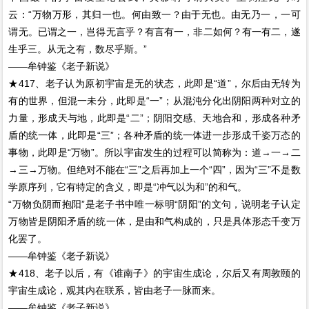
云：“万物万形，其归一也。何由致一？由于无也。由无乃一，一可
谓无。已谓之一，岂得无言乎？有言有一，非二如何？有一有二，遂
生乎三。从无之有，数尽乎斯。”
——牟钟鉴《老子新说》
★417、老子认为原初宇宙是无的状态，此即是“道”，尔后由无转为
有的世界，但混一未分，此即是“一”；从混沌分化出阴阳两种对立的
力量，形成天与地，此即是“二”；阴阳交感、天地合和，形成各种矛
盾的统一体，此即是“三”；各种矛盾的统一体进一步形成千姿万态的
事物，此即是“万物”。所以宇宙发生的过程可以简称为：道→一→二
→三→万物。但绝对不能在“三”之后再加上一个“四”，因为“三”不是数
学原序列，它有特定的含义，即是“冲气以为和”的和气。
“万物负阴而抱阳”是老子书中唯一标明“阴阳”的文句，说明老子认定
万物皆是阴阳矛盾的统一体，是由和气构成的，只是具体形态千变万
化罢了。
——牟钟鉴《老子新说》
★418、老子以后，有《谁南子》的宇宙生成论，尔后又有周敦颐的
宇宙生成论，观其内在联系，皆由老子一脉而来。
——牟钟鉴《老子新说》