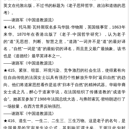
英文在伦敦出版，不过书的标题为《老子思辩哲学、政治和道德的思
考》。
——谢路军《中国道教源流》
★414、托马斯·瓦特斯双名多马华脱·华物斯，英国领事官，1863年
来华。1870年在香港出版了《老子·中国哲学研究》，认为老子
的“道”无思想、判断、智慧之意，“道路”一词并不是“道”的最好译
名，“自然”一词是“道”的最贴切的译名，而且意义最广最抽象。该书
也是《道德经》最早英译本之一。
——谢路军《中国道教源流》
★415、紧张、喧嚣、环境污染、竞争激烈的社会生活，使得素有向
往自由传统的法国女士以具有强烈个性解放升华到“返归自然”的趋
向。他们将道家思想看作是追求“归本于自然”的精神武器。华籍华裔
女士成之凡，醉心于道家学说，在法国组织了传播道教的“成道学
会”。她甚至参加了1988年法国总统大选，与弗郎索瓦·密特朗进行了
一场较量，在西方世界反响强烈。
——谢路军《中国道教源流》
★416、道生一、一生二、二生三、三生万物。这是老子的名句，是
中国最早的宇宙发生论公式，其影响可谓大矣。王弼注此句时