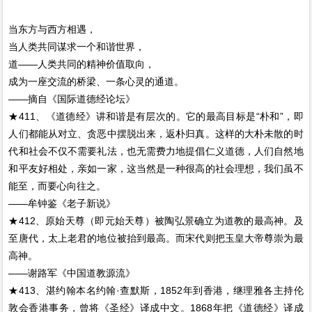
当东方与西方相遇，
当人类共同谋求一个和谐世界，
道——人类共同的精神价值取向，
成为一座交流的桥梁、一条心灵的通道。
——摘自《国际道德经论坛》
★411、《道德经》讲和谐是有层次的。它的最高目标是“朴和”，即
人们都能从对立、贪恶中摆脱出来，返朴归真。这样的大朴未散的时
代和社会不仅不需要礼法，也无需费力地提倡仁义道德，人们自然地
和平友好相处，亲如一家，这当然是一种很高的社会理想，我们虽不
能至，而要心向往之。
——牟钟鉴《老子新说》
★412、原始天尊（即元始天尊）被陶弘景确立为道教的最高神。及
至唐代，太上老君的地位被抬到最高。而宋代则把玉皇大帝尊崇为最
高神。
——谢路军《中国道教源流》
★413、湛约翰本名约翰·查默斯，1852年到香港，继理雅各主持伦
敦会香港事务，曾将《圣经》译成中文。1868年把《道德经》译成