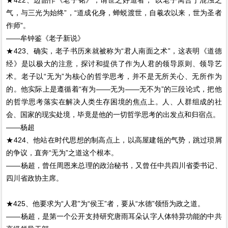
★422、边韶作《老子铭》，谓世之好道者，“以老子离合于混浊之
气，与三光为始终”，“道成化身，蝉蜕渡世，自羲农以来，世为圣者
作师”。
——牟钟鉴《老子新说》
★423、确实，老子书历来就被称为“君人南面之术”，这表明《道德
经》是以极大的注意，探讨和提供了作为人君的领导原则、领导艺
术。老子以“无为”为核心的哲学思考，并不是无所关心、无所作为
的。他实际上是遵循着“有为——无为——无不为”的三段论式，把他
的哲学思考落实在解决人类生存困境的焦点上。人、人群组成的社
会、国家的现实处境，毕竟是他的一切哲学思考的出发点和归宿点。
——杨超
★424、他站在时代思想的制高点上，以高屋建瓴的气势，跳过琐屑
的争议，直奔“无为”之道这个根本。
——杨超，曾任周恩来总理的政治秘书，又曾任中共四川省委书记、
四川省政协主席。
★425、他要求为“人君”为“侯王”者，要从“水德”领悟为政之道。
——杨超，是第一个公开支持研究唐雨耳朵认字人体特异功能的中共