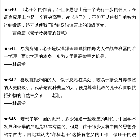
★640、《老子》的作者，不但在思想上是一个先行一步的伟人，在
语言应用上也是一个顶尖高手。读《老子》，不但可以使我们的智力
得到锻炼，还可以使我们得到汉语语言上的顶级享受。
——曹勇宏《老子冷笑着的智慧》
★641、尽我所知，老子是以浑浑噩噩藏拙蹈晦为人生战争利器的唯
一学理，而此学理的本身，实为人类最高智慧之珍果。
——林语堂
★642、喜欢抗拒外物的人，似乎总站在高处，较易于按受外界事物
的人更能吸引。代表这两种典型的人，便是尊崇礼教的孔子和喜欢抗
拒外物的自然主义者——老聃。
——林语堂
★643、若想了解中国的思想，多少知道一些老庄的时代，中国学术
发展和杂学的兴起是非常有益的。但是，由于很少人将中国的思想介
绍给西方，因此我认为“详释老子”这桩有意义的工作，借庄子的说