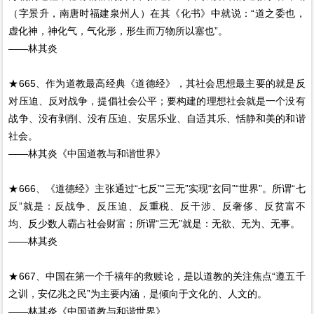
（字景升，南唐时福建泉州人）在其《化书》中就说：“道之委也，
虚化神，神化气，气化形，形生而万物所以塞也”。
——林其炎
★665、作为道教最高经典《道德经》，其社会思想最主要的就是反
对压迫、反对战争，提倡社会公平；要构建的理想社会就是一个没有
战争、没有剥削、没有压迫、安居乐业、自适其乐、恬静和美的和谐
社会。
——林其炎《中国道教与和谐世界》
★666、《道德经》主张通过“七反”“三无”实现“玄同”“世界”。所谓“七
反”就是：反战争、反压迫、反重税、反干涉、反奢侈、反贫富不
均、反少数人霸占社会财富；所谓“三无”就是：无欲、无为、无事。
——林其炎
★667、中国在第一个千禧年的救赎论，是以道教的关注焦点“遵五千
之训，安亿兆之民”为主要内涵，是倾向于文化的、人文的。
——林其炎《中国道教与和谐世界》