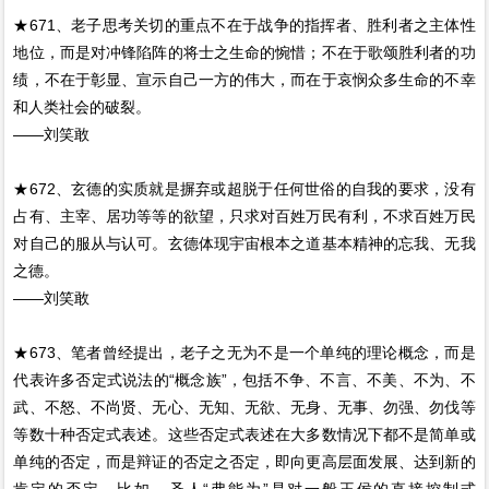
★671、老子思考关切的重点不在于战争的指挥者、胜利者之主体性
地位，而是对冲锋陷阵的将士之生命的惋惜；不在于歌颂胜利者的功
绩，不在于彰显、宣示自己一方的伟大，而在于哀悯众多生命的不幸
和人类社会的破裂。
——刘笑敢
★672、玄德的实质就是摒弃或超脱于任何世俗的自我的要求，没有
占有、主宰、居功等等的欲望，只求对百姓万民有利，不求百姓万民
对自己的服从与认可。玄德体现宇宙根本之道基本精神的忘我、无我
之德。
——刘笑敢
★673、笔者曾经提出，老子之无为不是一个单纯的理论概念，而是
代表许多否定式说法的“概念族”，包括不争、不言、不美、不为、不
武、不怒、不尚贤、无心、无知、无欲、无身、无事、勿强、勿伐等
等数十种否定式表述。这些否定式表述在大多数情况下都不是简单或
单纯的否定，而是辩证的否定之否定，即向更高层面发展、达到新的