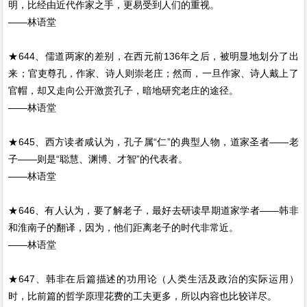
明，比经由近代作家之手，更易受到人们的重视。
——林语堂
★644、儒道两家的差别，在西元前136年之后，被明显地划分了出
来；官吏尊孔，作家、诗人则崇老庄；然而，一旦作家、诗人戴上了
官帽，却又走向公开激赏孔子，暗地研究老庄的途径。
——林语堂
★645、西方读者咸认为，孔子属“仁”的典型人物，道家圣者——老
子——则是“聪慧、渊博、才智”的代表者。
——林语堂
★646、有人认为，要了解老子，最好去研读早期道家学者——韩非
和淮南子的翻译，因为，他们距离老子的时代非常近。
——林语堂
★647、韩非在后篇描述的功用论（人类生活及政治的实际运用）
时，比前篇的哲学原理花费的工夫更多，所以内容也比较详尽。