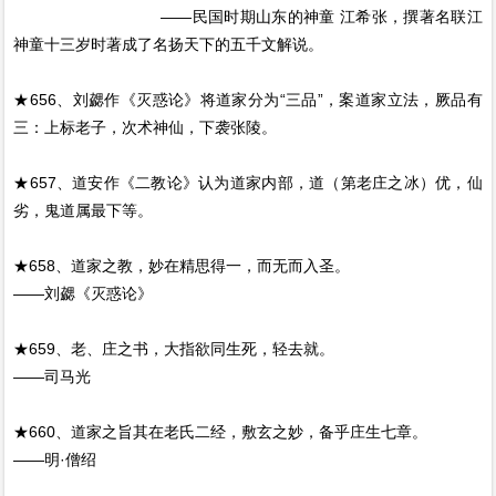
——民国时期山东的神童 江希张，撰著名联江
神童十三岁时著成了名扬天下的五千文解说。
★656、刘勰作《灭惑论》将道家分为“三品”，案道家立法，厥品有
三：上标老子，次术神仙，下袭张陵。
★657、道安作《二教论》认为道家内部，道（第老庄之冰）优，仙
劣，鬼道属最下等。
★658、道家之教，妙在精思得一，而无而入圣。
——刘勰《灭惑论》
★659、老、庄之书，大指欲同生死，轻去就。
——司马光
★660、道家之旨其在老氏二经，敷玄之妙，备乎庄生七章。
——明·僧绍