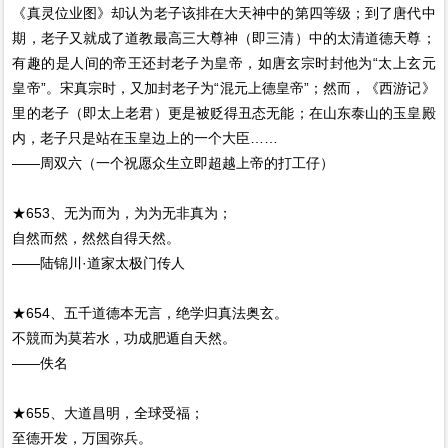
《真灵位业图》却认为老子该排在大天神中的第四等级；到了唐代中
期，老子又就成了道教最高三大尊神（即三清）中的太清道德天尊；
有趣的是人间的帝王还封老子为皇帝，如唐玄宗时封他为“太上玄元
皇帝”。宋真宗时，又加封老子为“混元上德皇帝”；然而，《西游记》
里的老子（即太上老君）更是被贬得丑态无能；在山东泰山的玉皇殿
内，老子只是站在玉皇边上的一个大臣……
——周双六（一个祝愿众生立即超越上帝的打工仔）
★653、无为而为，为为无非真为；
自然而然，然然自得天然。
——陆锦川·道家太极门传人
★654、五千道德本无言，绝学归真法奥玄。
不競而为莫若水，功成肥遁自天然。
——佚名
★655、大道昌明，全球受福；
至德开发，万国弥兵。