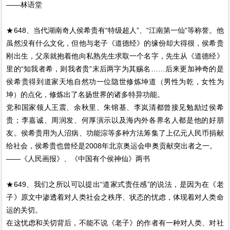
——林语堂
★648、当代湖南奇人侯希贵有“特级超人”、“江南第一仙”等称誉。他
虽然没有什么文化，但他与老子《道德经》的缘份却大得很，侯希贵
刚出生，父亲就抱着他向私熟先生求取一个名字，先生从《道德经》
里的“知我者希，则我者贵”末后两字为其赐名……后来更加神奇的是
侯希贵得到道家天地自然功一位隐世修炼坤道（男性为乾，女性为
坤）的点化，修炼出了名扬世界的诸多特异功能。
党和国家领人王震、余秋里、朱镕基、李岚清都曾接见勉励过侯希
贵；李嘉诚、周润发、何厚演示以及海内外各界名人都是他的好朋
友。侯希贵用为人沼病、功能淙等多种方法筹集了上亿元人民币捐献
给社会，侯希贵也曾经是2008年北京奥运会申奥贡献突出者之一。
——《人民画报》、《中国有个侯神仙》两书
★649、我们之所以可以提出“道家式责任感”的说法，是因为在《老
子》原文中渗透着对人类社会之秩序、状态的忧虑，体现着对人类命
运的关切。
在这忧虑和关切背后，不能不说《老子》的作者有一种对人类、对社