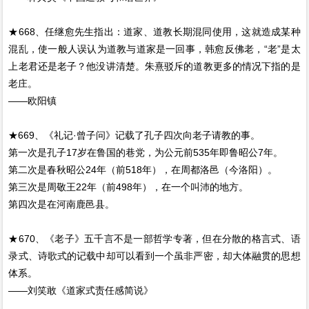
★668、任继愈先生指出：道家、道教长期混同使用，这就造成某种
混乱，使一般人误认为道教与道家是一回事，韩愈反佛老，“老”是太
上老君还是老子？他没讲清楚。朱熹驳斥的道教更多的情况下指的是
老庄。
——欧阳镇
★669、《礼记·曾子问》记载了孔子四次向老子请教的事。
第一次是孔子17岁在鲁国的巷党，为公元前535年即鲁昭公7年。
第二次是春秋昭公24年（前518年），在周都洛邑（今洛阳）。
第三次是周敬王22年（前498年），在一个叫沛的地方。
第四次是在河南鹿邑县。
★670、《老子》五千言不是一部哲学专著，但在分散的格言式、语
录式、诗歌式的记载中却可以看到一个虽非严密，却大体融贯的思想
体系。
——刘笑敢《道家式责任感简说》