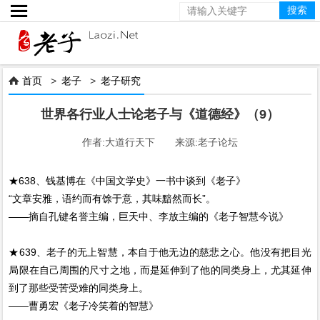

首页
>
老子
>
老子研究

世界各行业人士论老子与《道德经》（9）
作者:大道行天下 来源:老子论坛
★638、钱基博在《中国文学史》一书中谈到《老子》
“文章安雅，语约而有馀于意，其味黯然而长”。
——摘自孔键名誉主编，巨天中、李放主编的《老子智慧今说》
★639、老子的无上智慧，本自于他无边的慈悲之心。他没有把目光
局限在自己周围的尺寸之地，而是延伸到了他的同类身上，尤其延伸
到了那些受苦受难的同类身上。
——曹勇宏《老子冷笑着的智慧》