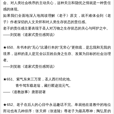
会、对人类社会秩序的主动关心，这种关注和隐忧之情就是一种责任
感的体现。
如果我们全面地深入地阅读理解《老子》原文，就不难体会到《老
子》作者深切的人文关怀和对人类生存状态的责任感。
老子的责任感主要表现于圣人对万物之生存状态的关心与呵护之中。
——刘笑敢《道家式责任感简说》
★650、帛书本的“无心”比通行本的“无常心”更彻底，是忘我和无我的
境界，这样的圣人是完全以百姓自身之生存、发展为目标的社会治理
者。
——刘笑敢《道家式责任感简说》
★651、紫气东来三万里，圣人西行经此地。
青牛驾车载老翁，藏行匿迹混元气。
——《道教故事》唐那碧著
★652、老子在后人的心目中永远趣话不完。单就他在道教中的地位
而论也有几种排序：张天师（张道陵）尊老子为最高尊神；陶弘景的