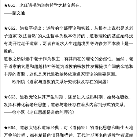
★661、老庄诸书为道教哲学之精义所在。
——蒙文通
★662、洪修平提出：道教的全部理论和实践，从根本上说都是以老
子道家“效法自然”的人生哲学为根本依持的，道教理论的基点始终没
有离开过老子道家，两者在追求人生超越境界等许多方面本质上是一
致的。
道教之所以选中老子作为教主，有其内在的理论的必然性。当然，老
子道家的玄思和超越精神等能为道教的宗教性发挥提供广阔的余地和
丰厚的资源，这也是历代道教始终依重道家理论的重要原因。
——欧阳镇《道家与道教的关系研究现状及存在的问题》
★663、道教无论从其产生时期，还是进入成熟时期，始终在吸收、
发挥和神化着老庄思想，道教与老庄存在着从内容到形式的关系。
——徐小跃《老庄思想是道教的理论》
★664、道教大德和道家经典，对《道德经》的道化思想和顺生天地
万物的过程，都有精辟的演绎和描述。五代时期著名的道教学者谭峭