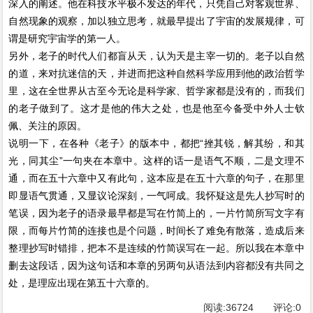
深入的阐述。他在科技水平极不发达的年代，只凭自己对客观世界、
自然现象的观察，加以独立思考，就最早提出了宇宙的发展规律，可
谓是研究宇宙学的第一人。
另外，老子的时代人们都盲从天，认为天是主宰一切的。老子以自然
的道，来对抗迷信的天，并进而把这种自然科学应用到他的政治哲学
里，这在全世界从古至今无论是科学家、哲学家都是没有的，而我们
的老子做到了。这才是他的伟大之处，也是他至今备受中外人士钦
佩、关注的原因。
说明一下，在各种《老子》的版本中，都把“挫其锐，解其纷，和其
光，同其尘”一句夹在本章中。这样的话一是语气不顺，二是文理不
通，而在五十六章中又有此句，这本应是在五十六章的句子，在那里
即显语气贯通，又显议论深刻，一气呵成。我怀疑这是先人抄写时的
笔误，因为老子的语录最早都是写在竹简上的，一片竹简所写文字有
限，而每片竹简的连接也是个问题，时间长了难免有散落，造成后来
整理抄写时错排，把本不是连续的竹简误写在一起。所以我在本章中
删去这段话，因为这句话和本章的另两句从语法到内容都没有共同之
处，是理应出现在第五十六章的。
阅读:
36724
评论:
0