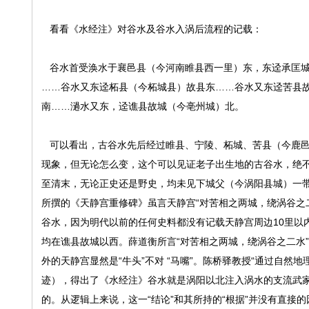
看看《水经注》对谷水及谷水入涡后流程的记载：
谷水首受涣水于襄邑县（今河南睢县西一里）东，东迳承匡城
……谷水又东迳柘县（今柘城县）故县东……谷水又东迳苦县
南……濄水又东，迳谯县故城（今亳州城）北。
可以看出，古谷水先后经过睢县、宁陵、柘城、苦县（今鹿邑
现象，但无论怎么变，这个可以见证老子出生地的古谷水，绝
至清末，无论正史还是野史，均未见下城父（今涡阳县城）一带
所撰的《天静宫重修碑》虽言天静宫“对苦相之两城，绕涡谷之
谷水，因为明代以前的任何史料都没有记载天静宫周边10里以
均在谯县故城以西。薛道衡所言“对苦相之两城，绕涡谷之二水”
外的天静宫显然是“牛头”不对 “马嘴”。陈桥驿教授“通过自
迹），得出了《水经注》谷水就是涡阳以北注入涡水的支流武家
的。从逻辑上来说，这一“结论”和其所持的“根据”并没有直接