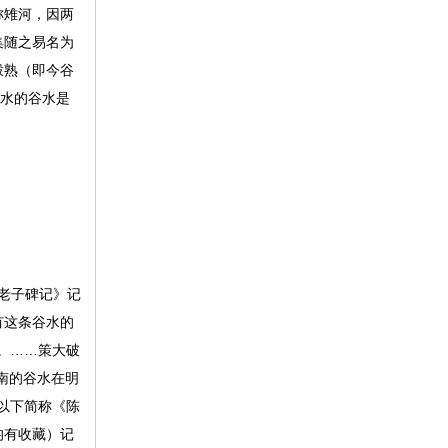
称雉河，因两
集随之易名为
榖熟（即今谷
涡水的谷水是
老子碑记》记
有这条谷水的
。……策大破
南的谷水在明
以下简称《陈
均有收藏）记