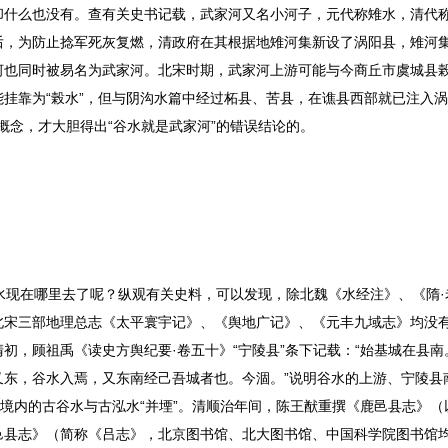
却什么也没有。查有关史书记载，武家河又名小河子，元代称雉水，清代
后，为防止捻军死灰复燃，清政府在其根据地雉河集新设了涡阳县，雉河
河也同时被易名为武家河。北宋时期，武家河上游可能与今商丘市虞城县
挂靠为“榖水”，但与阴沟水篇中经过柘县、苦县，在谯县西部就已注入
的概念，才大胆得出“谷水就是武家河”的错误结论的。
水现在哪里去了呢？纵观有关史料，可以发现，除北魏《水经注》、《隋·
北宋三部地理总志《太平寰宇记》、《舆地广记》、《元丰九域志》均没
初，顾祖禹《读史方舆纪要·卷五十》“宁陵县”条下记载：“始基城在县南
东，谷水入焉，又东南经己吾城者也。今涸。”说明谷水的上游、宁陵县
城境内的古谷水与古泓水“并堙”。清顺治年间，陈王猷重撰《鹿邑县志》（
邑县志》（简称《吕志》，北京图书馆、北大图书馆、中国科学院图书馆