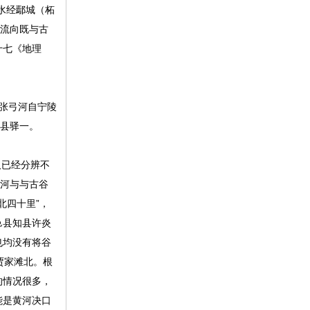
水经鄢城（柘
程流向既与古
十七《地理
张弓河自宁陵
。县驿一。
人已经分辨不
济河与与古谷
北四十里”，
邑县知县许炎
也均没有将谷
贾家滩北。根
的情况很多，
能是黄河决口