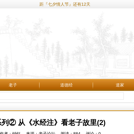
距『七夕情人节』还有12天
老子
道德经
道家
列② 从《水经注》看老子故里(2)
09:57 作者：钟钰 来源：老子论坛 阅读：
884
评论：
0