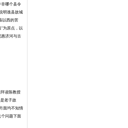
并非哪个县令
说明谯县故城
庙以西的苦
”为原点，以
现惠济河与古
细拜读陈教授
阳是老子故
方面均不知情
这个问题下面