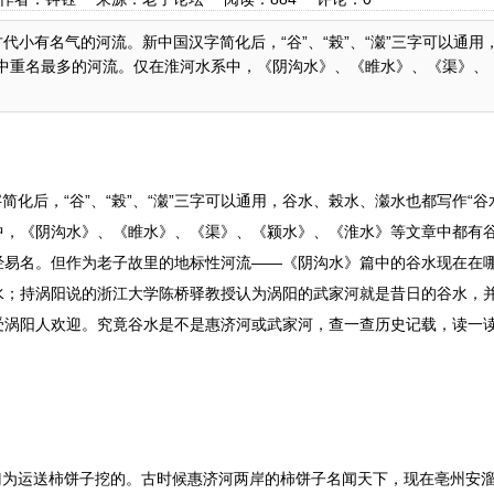
代小有名气的河流。新中国汉字简化后，“谷”、“榖”、“瀔”三字可以通用
》中重名最多的河流。仅在淮河水系中，《阴沟水》、《睢水》、《渠》、
后，“谷”、“榖”、“瀔”三字可以通用，谷水、榖水、瀔水也都写作“谷
中，《阴沟水》、《睢水》、《渠》、《颍水》、《淮水》等文章中都有
经易名。但作为老子故里的地标性河流——《阴沟水》篇中的谷水现在在
水；持涡阳说的浙江大学陈桥驿教授认为涡阳的武家河就是昔日的谷水，
受涡阳人欢迎。究竟谷水是不是惠济河或武家河，查一查历史记载，读一
为运送柿饼子挖的。古时候惠济河两岸的柿饼子名闻天下，现在亳州安