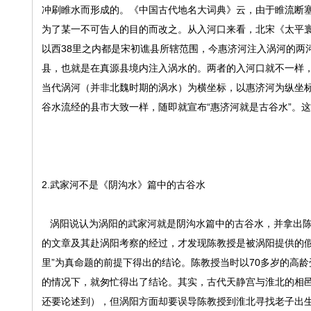
冲刷睢水而形成的。《中国古代地名大词典》云，由于睢流断
为了某一不可告人的目的而改之。从入河口来看，北宋《太平寰
以西38里之内都是宋初谯县所辖范围，今惠济河注入涡河的两
县，也就是在真源县境内注入涡水的。两者的入河口就不一样，
当代涡河（并非北魏时期的涡水）为横坐标，以惠济河为纵坐
谷水流经的县市大致一样，随即就宣布“惠济河就是古谷水”。
2.武家河不是《阴沟水》篇中的古谷水
涡阳说认为涡阳的武家河就是阴沟水篇中的古谷水，并拿出陈
的文章及其赴涡阳考察的经过，才发现陈教授是被涡阳提供的假老
里”为真命题的前提下得出的结论。陈教授当时以70多岁的高
的情况下，就匆忙得出了结论。其实，古代天静宫与淮北的相
还要论述到），但涡阳方面却要误导陈教授到淮北寻找老子出