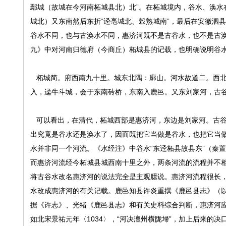
鄢城（故城在今河南柘城县北）北”。在柘城境内，谷水、涣水
城北）又东南然后东折“迳亳城北、榖熟城南”，最后在安徽泗
谷水不同，也与古涣水不同，惠济河既不是古谷水，也不是古
九》中对河南归德府（今商丘）柘城县的记载，也明确说明谷
柘城简。府西南九十里。城东北隅：廓山。河水故道二。西北
入，迳牛斗城，会于东南砖桥，东南入鹿邑。又东刘家河，古谷
可以看出，在清代，柘城西部是惠济河，东边是刘家河。古谷
出究竟是谷水还是涣水了，因而既把它当做是谷水，也把它当做
水并非同一个河流。《水经注》中谷水“东迳柘县故县东”（秦置
而惠济河流经今柘城县城西南十里之外，两条河流的流程并不
将古谷水改名惠济河的说法完全是主观臆说。惠济河流程很长
水改成惠济河的有关记载。鹿邑知县许炎重撰《鹿邑县志》（以
据《许志》、光绪《鹿邑县志》和有关史料综合判断，惠济河
如北宋景祐元年〈1034〉，“河决澶州横陇埽”，加上后来的