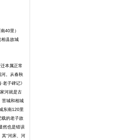
南40里）
迳相县故城
变迁本属正常
涡河。从春秋
·老子碑记》
武家河就是古
、苦城和相城
东南120里
记载的老子故
显然也是错误
，其“河床、河