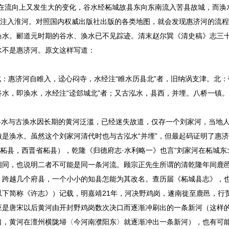
在流向上又发生大的变化，谷水经柘城故县东向东南流入苦县故城，而涣
县注入淮河。对照国内权威出版社出版的各类地图，就会发现惠济河的流
涣水。郦道元时期的谷水、涣水已不见踪迹。清末赵尔巽《清史稿》志三
水不是惠济河。原文这样写道：
：惠济河自睢入，迳心闷寺，水经注“睢水历县北”者，旧纳涡支津。北：
水，即涣水，水经注“迳郐城北”者；又古泓水，县西，并堙。八桥一镇
水与古涣水因长期的黄河泛滥，已经迷失故道，仅存一个刘家河，当地
是涣水。虽然这个刘家河清代时也与古泓水“并堙”，但最起码证明了惠
柘县，西晋省柘县），乾隆《归德府志·水利略一》也言“刘家河在柘城东
相同，也说明二者不可能是同一条河流。顾宗正先生所谓的清乾隆年间鹿
，跨越几个府县，一个小小的知县怎能为其改名。查历届《柘城县志》，
下简称《许志》）记载，明嘉靖21年，河决野鸡岗，遂南徙至鹿邑，行
应是唐宋以后黄河由开封野鸡岗数次决口而逐渐冲刷出的一条新河（这样
决口，黄河在澶州横陇埽〈今河南濮阳东〉就逐渐冲出一条新河），也有可