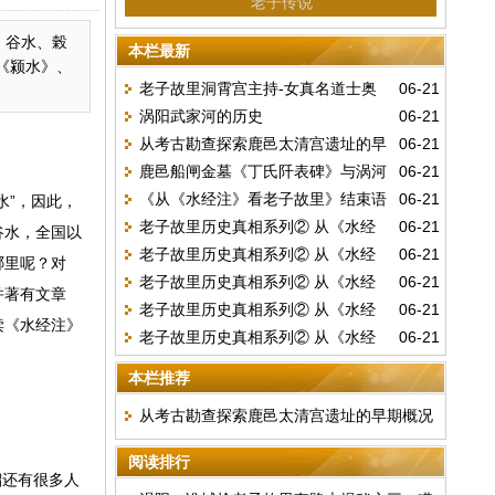
老子传说
，谷水、榖
本栏最新
《颍水》、
老子故里洞霄宫主持-女真名道士奥
06-21
涡阳武家河的历史
06-21
敦妙善
从考古勘查探索鹿邑太清宫遗址的早
06-21
鹿邑船闸金墓《丁氏阡表碑》与涡河
06-21
期概况
《从《水经注》看老子故里》结束语
06-21
水”，因此，
改道
老子故里历史真相系列② 从《水经
06-21
谷水，全国以
老子故里历史真相系列② 从《水经
06-21
注》看老子故里(9)
哪里呢？对
老子故里历史真相系列② 从《水经
06-21
注》看老子故里(8)
并著有文章
老子故里历史真相系列② 从《水经
06-21
注》看老子故里(7)
读《水经注》
老子故里历史真相系列② 从《水经
06-21
注》看老子故里(6)
注》看老子故里(5)
本栏推荐
从考古勘查探索鹿邑太清宫遗址的早期概况
阅读排行
溜还有很多人