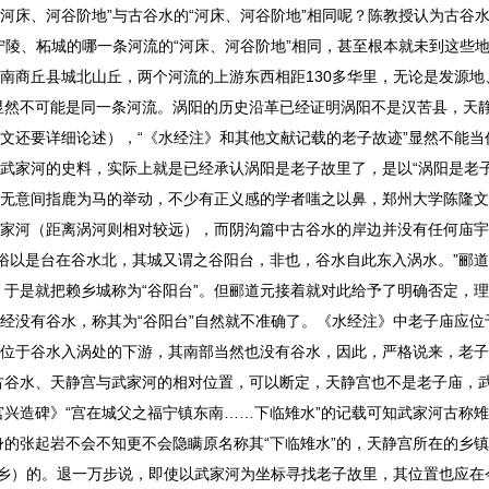
河床、河谷阶地”与古谷水的“河床、河谷阶地”相同呢？陈教授认为古谷水
宁陵、柘城的哪一条河流的“河床、河谷阶地”相同，甚至根本就未到这些
河南商丘县城北山丘，两个河流的上游东西相距130多华里，无论是发源地
显然不可能是同一条河流。涡阳的历史沿革已经证明涡阳不是汉苦县，天
下文还要详细论述），“《水经注》和其他文献记载的老子故迹”显然不能当
作武家河的史料，实际上就是已经承认涡阳是老子故里了，是以“涡阳是老子
意无意间指鹿为马的举动，不少有正义感的学者嗤之以鼻，郑州大学陈隆
武家河（距离涡河则相对较远），而阴沟篇中古谷水的岸边并没有任何庙
俗以是台在谷水北，其城又谓之谷阳台，非也，谷水自此东入涡水。”郦
于是就把赖乡城称为“谷阳台”。但郦道元接着就对此给予了明确否定，
已经没有谷水，称其为“谷阳台”自然就不准确了。《水经注》中老子庙应位
庙位于谷水入涡处的下游，其南部当然也没有谷水，因此，严格说来，老
古谷水、天静宫与武家河的相对位置，可以断定，天静宫也不是老子庙，
兴造碑》“宫在城父之福宁镇东南……下临雉水”的记载可知武家河古称
的张起岩不会不知更不会隐瞒原名称其“下临雉水”的，天静宫所在的乡
老家乡）的。退一万步说，即使以武家河为坐标寻找老子故里，其位置也应在