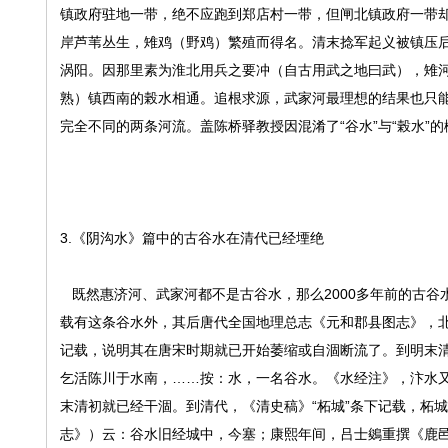
镇政府驻地一带，绝不应跑到郑店村一带，但闸北镇政府一带
岸芦苇丛生，雉鸡（野鸡）繁殖而得名。清末捻军起义被镇压
涡阳。因那里素为淮北用兵之要冲（自古用武之地曰武），雉
熟）镇西南的榖水相通。追根求源，武家河最理想的结果也只能
完全不同的两条河流。盖陈桥驿教授因混淆了“谷水”与“榖水”
3.《阴沟水》篇中的古谷水在清代已经堙绝
既然惠济河、武家河都不是古谷水，那么2000多年前的古谷
载有这条谷水外，其后唐代全国地理总志《元和郡县图志》，
记载，说明其在唐宋时期就已开始萎缩或自涸断流了。到明末清
乞活陈川于水南，……按：水，一名谷水。《水经注》，汴水又
末清初就已经干涸。到清代，《清史稿》“柘城”条下记载，柘
志》）云：谷水旧经城中，今塞；康熙年间，吕士鵕重撰《鹿