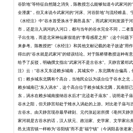
谷阶地”等特征自然随之消失，陈教授怎么能够知道今武家河的“
全湮废”，但又未说今武家河的“河床、河谷阶地”与流经睢县、
《水经注》中“谷水首受涣水于襄邑县东”，而武家河则发源于
市，还是注入涡河的入河口，都与当年的谷水完全不同，二者
子出生地，而是北宋神仙家假造的“李母感星之所”（这个问题
来参考。陈教授把“《水经注》和其他文献记载的老子故迹”用
得出的“谷水就是武家河”的错误结论。对于陈桥驿教授这种有
给予了反驳，明确撰文指出“武家河不是古谷水”。天静宫紧邻
注》云：“谷水又东迳赖乡城南，其城实中，东北隅有台偏高，
们：赖乡城东北隅有个高台，当地民众以为该台位于谷水之北，
赖乡城南已“东入涡水”，这个高台位于赖乡城东北隅，其南部
东，涡水在赖乡城南接纳谷水后才“北迳老子庙东”，说明老子
谷水之阳，但天静宫却处于雉水入涡处的上游。对比老子庙与
古谷水。由天静宫现存最早碑刻、元代张起岩所撰《亳州天静宫
家河就是古谷水的话，汉人状元、政治家、史学家、文学家出身
邑太清宫镇一样称为“谷阳镇”而不是“福宁镇”（今涡阳县张