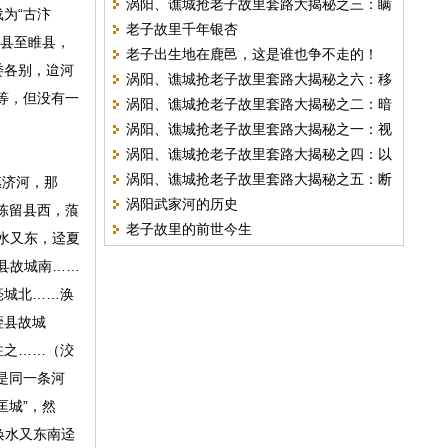
涡阳、谯城抢老子故里套路大揭秘之三：瞒
为“古汴
老子故里千年银杏
天过海
杞县至睢县，
老子出生地在鹿邑，这是谁也争不走的！
委各别，迨河
涡阳、谯城抢老子故里套路大揭秘之六：移
等，但没有一
涡阳、谯城抢老子故里套路大揭秘之二：暗
花接木
涡阳、谯城抢老子故里套路大揭秘之一：视
度陈仓
涡阳、谯城抢老子故里套路大揭秘之四：以
而不见
涡阳、谯城抢老子故里套路大揭秘之五：断
惠济河，那
今断古
涡阳武家河的历史
章害义
陈留县西，蒗
老子故里的前世今生
水又东，迳夏
县故城南……
亳城北……涣
铚县故城
注之……（洨
是同一条河
匡城”，然
涣水又东南迳