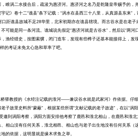
塞，睢涡二水接合后，疏浚为惠济河。惠济河之名乃是乾隆皇帝赐予的，
宇记》卷十二“谯县”条下记载：“涡水在县西三十八里，从真源县东来”，
河口距谯县故城不足28华里，北宋初期亦在谯县辖境。而古谷水是在老子
不可能是同一条河流。谯城说先假定“惠济河就是古谷水”，然后以“两河口
标，渔经猎史，按图索骥，闭门造车，发现有些榫子还基本能接得上，发
这样的考证未免太心急和草率了吧。
桥驿教授的《水经注记载的淮河——兼议谷水就是武家河》作依据。仔
子故里史料所“蒙蔽”，根据某些所谓“文献记载的老子故迹”，在以“涡
龄受邀到涡阳考察，涡阳方面安排他考察了鹿邑和淮北相山，在鹿邑和淮北
邑、相山没有任何关系，淮北相邑、相山也与老子出生地没有任何关系（
生地的依据，这明显就是缘木求鱼之举。