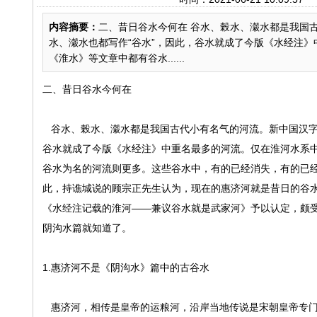
内容摘要：
二、昔日谷水今何在 谷水、榖水、瀔水都是我国古
水、瀔水也都写作“谷水”，因此，谷水就成了今版《水经注
《淮水》等文章中都有谷水......
二、昔日谷水今何在
谷水、榖水、瀔水都是我国古代小有名气的河流。新中国汉字简化
谷水就成了今版《水经注》中重名最多的河流。仅在淮河水系
谷水为名的河流则更多。这些谷水中，有的已经消失，有的已
此，持谯城说的顾宗正先生认为，现在的惠济河就是昔日的谷
《水经注记载的淮河——兼议谷水就是武家河》予以认定，颇
阴沟水篇就知道了。
1.惠济河不是《阴沟水》篇中的古谷水
惠济河，相传是皇帝的运粮河，沿岸当地传说是宋朝皇帝专门