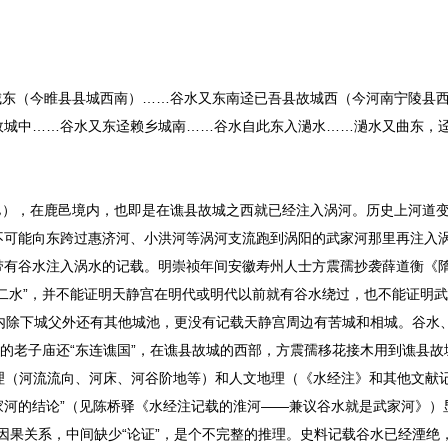
东（今睢县县城西南）……谷水又东南迳已吾县故城西（今河南宁陵县西
故城中……谷水又东迳赖乡城南……谷水自此东入濄水……濄水又曲东，
），在鹿邑境内，也即是在谯县故城之西就已经注入涡河。历史上河道
不可能向东跨过惠济河、小洪河等涡河支流跑到涡阳的武家河那里再注入
有谷水注入涡水的记载。明崇祯年间安徽寿州人士方震孺抄袭薛道衡《隋
二水”，并不能证明天静宫在明代或明代以前就有谷水绕过，也不能证明
内除下城父外还有其他城池，更没有记载天静宫周边有苦城和相城。谷水
的老子庙还“东连谯国”，在谯县故城的西部，方震孺移花接木用到谯县故城
然地理（河流流向、河床、河谷阶地等）和人文地理（《水经注》和其他文献
河的结论”（见陈桥驿《水经注记载的淮河——兼议谷水就是武家河》）
的因果关系，中间缺少“论证”，是个不完整的推理。史料记载谷水已经湮绝