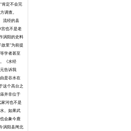
“肯定不会完
地方调查。
、流经的县
静宫也不是老
作涡阳的史料
故里”为前提
文等学者甚至
宇。《水经
道元告诉我
理由是谷水在
于这个高台之
子庙并非位于
武家河也不是
雉水。如果武
镇也会象今鹿
今涡阳县闸北