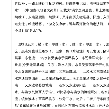
喜欢种，一路上随处可见到柿树。翻翻史书记载，清乾隆以前的
水”，《中国古代地名大词典》记载为“涡水之河道也，其上游
纳睢河，东南至鹿邑，纳涡河，又东南历安徽亳县、怀远，入
道变迁，睢流断塞，上游之仅存者，遂与涡河接合为惠济河。”
个是叫做“谷水”的。
谯城说认为，横（水）即睢（水），睢（水）即涣（水），涣
么，惠济河也就是谷水了。但翻一翻《水经注》可以发现，阴沟
荡渠，东北流”；“谷水首受涣水于襄邑县东，东迳承匡城东”
丘县(今安徽泗县)南，又东，涣水入焉。水首受蒗荡渠于开封
涣水又东南迳巳吾县故城南，又东迳鄫城北……涣水又东南迳
水东迳榖熟城南……又东迳杨亭北……涣水又东迳沛郡之建平
南……又东迳蕲县故城南……涣水又东迳榖阳县……涣水又东
水）与涣水乱流而入于淮”。对比谷水与涣水的流程可知，谷水
流，统称涣水；至襄邑县东，枝分二水。此后，二者并行东南流
后“又东迳襄邑县故城南”，在襄邑县东南分流出谷水后（严格