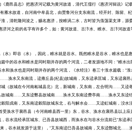
《鹿邑县志》把惠济河记载为黄河故道，清代王儒行《惠济河辑说》记载
兼有雁水故道，自河南中牟县北，由贾鲁河分支东南流，经开封、陈留、
于淮，清乾隆间浚之，赐名惠济，按睢涡二水，古时皆为蒗荡渠支津，源
惠济河之前的名字有许多个，如：黄河故道、古汴水、睢水、古汴河故道
（水）即谷（水），因此，睢水就是谷水。既然睢水是谷水，睢水也是
篇中的谷水和睢水是同时期并存的两个河流，二者发源地不同：“睢水出
。谷水和涣水也是同时期并存的两个河流，《水经注》卷三十淮水篇载：“淮
县……涣水又东南流，迳雍丘县(杞县)故城南，又东迳承匡城，又东迳襄邑
鄢城（故城在今河南柘城县北）北，新城南，又东南，左合明沟……又迳
县故城南……又东迳酂县故城南……涣水又东南迳费亭南……涣水又东迳
迳榖阳戍南，又东南迳榖阳故城东北，右与解水会……又迳虹城南，洨水
首受涣水于襄邑县（今河南睢县西一里）东，谷水、涣水在襄邑县以上应
，谷水流经承匡城东、已吾县故城西，而涣水在与谷水分流前已“东迳承
说来，谷水就发源于这里），“又东南迳巳吾县故城南，又东迳鄫城北……