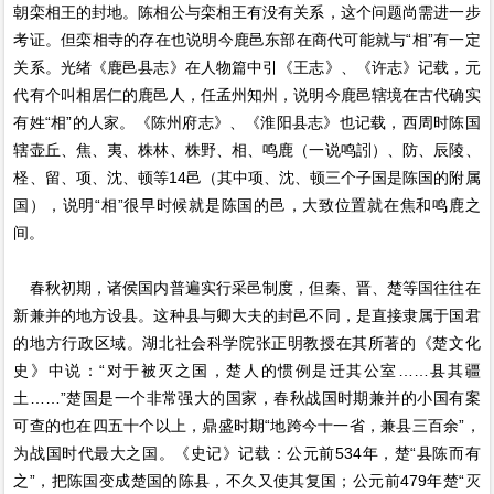
朝栾相王的封地。陈相公与栾相王有没有关系，这个问题尚需进一步
考证。但栾相寺的存在也说明今鹿邑东部在商代可能就与“相”有一定
关系。光绪《鹿邑县志》在人物篇中引《王志》、《许志》记载，元
代有个叫相居仁的鹿邑人，任孟州知州，说明今鹿邑辖境在古代确实
有姓“相”的人家。《陈州府志》、《淮阳县志》也记载，西周时陈国
辖壶丘、焦、夷、株林、株野、相、鸣鹿（一说鸣訠）、防、辰陵、
柽、留、项、沈、顿等14邑（其中项、沈、顿三个子国是陈国的附属
国），说明“相”很早时候就是陈国的邑，大致位置就在焦和鸣鹿之
间。
春秋初期，诸侯国内普遍实行采邑制度，但秦、晋、楚等国往往在
新兼并的地方设县。这种县与卿大夫的封邑不同，是直接隶属于国君
的地方行政区域。湖北社会科学院张正明教授在其所著的《楚文化
史》中说：“对于被灭之国，楚人的惯例是迁其公室……县其疆
土……”楚国是一个非常强大的国家，春秋战国时期兼并的小国有案
可查的也在四五十个以上，鼎盛时期“地跨今十一省，兼县三百余”，
为战国时代最大之国。《史记》记载：公元前534年，楚“县陈而有
之”，把陈国变成楚国的陈县，不久又使其复国；公元前479年楚“灭