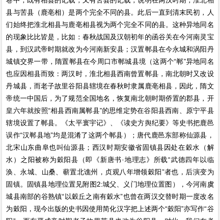
卷中，既有相县的记载，又有苦县的记载，说明在两汉时期，淮北相
县与苦县（鹿亳相）是两个完全不同的县。此后一直到清末民初，人
们始终把淮北相县与鹿亳相县视为两个完全不同的县。这种异地同名
的现象比比皆是，比如：春秋战国及汉朝初年的函谷关在今河南灵宝
县，到汉武帝时期就改为今河南新安县；汉置郸县在今永城和涡阳丹
城镇交界一带，隋置郸县在今周口市郸城县境（这两个“郸”异地同名
也应因相县而致：两汉时，淮北相县西南曾置郸县，南北朝时又改设
丹城县，而老子故里谷阳县辖境在春秋时隶属鹿亳相县，因此，隋文
帝统一中国后，为了规范全国地名，恢复南北朝时期侨置的郡县，开
皇六年就按照“相县西南属郸县”的思维定势在谷阳县西南、原宁平县
辖境设置了郸县。《太平寰宇记》、《读史方舆纪要》等史书把鹿邑
误作“汉郸县地”均是混淆了这两个郸县）；唐代鹿邑东部称仙源县，
北宋山东曲阜也叫仙源县；西汉时期安徽省固镇县因处在穀水（解
水）之阳被称为穀阳县（即《新唐书·地理志》所载“武德四年以临
涣、永城、山桑、蕲置北谯州，贞观八年增领穀阳”者也，后演变为
固镇。固镇县地理位置见附图2:城父、义门地理位置图），今河南虞
城县南部的谷熟镇“以穀丘之南有穀水”也曾在两汉交替时期一度改名
为穀阳，现今出版的史书因使用简化汉字把上述两个“穀阳”亦写作“谷