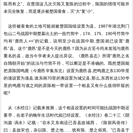
陈而有之”。在楚国这几次灭陈又复陈的过程中，陈国的辖境可能并
未完全恢复，而是逐步被楚国蚕食，灭“大”复“小”。
这些被蚕食的土地可能就被楚国陆续设置为县。1987年湖北荆门
包山二号战国中期楚墓出土的一批竹简中，174、175、190号竹简中
均有“鹿邑人××”的记载，说明至少在战国中期,楚国就已设置“鹿
邑”县。这个“鹿邑”是不是今天的鹿邑？因为从古至今尚未发现与鹿邑
重名的县，故当今学者未人提出异议。《鹿邑县志》所谓“鹿邑之名
自隋朝开始”的说法与竹简不符，可以断定是不准确的。既然楚国能
把原陈国鸣鹿（今鹿邑辛集东北）设置为鹿邑县,把鸣鹿之东130华里
的谯设置为谯县,谯东南70里的夷设置为城父县,那么,东西长达130华
里的鸣鹿与谯之间的原陈相一带设置一个相县又有什么值得怀疑的
呢?
从《水经注》记载来推测，这个相县设置的时间可能比战国中期还
要早，在老子的晚年生活时代就已经设置。《水经注》卷二十三《阴
沟篇·涡水》记载：“谷水又东南迳已吾县故城西，《陈留风俗传》
曰：县故宋也，杂以陈、楚之地……犹有陈、楚之俗焉。”已吾县于