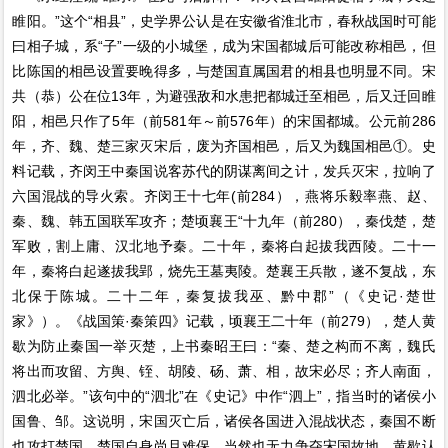
睢阳。”这个“相县”，史学界公认是在安徽省淮北市，春秋战国时可能
曰相子城，系“子”一级的小城堡，成为宋国都城后可能改称相邑，但
比陈国的相邑设置要晚得多，与楚国直属国君的相县也明显不同。宋
共（恭）公在位13年，为避强敌和水患把都城迁至相邑，后又迁回睢
阳，相邑只作了5年（前581年～前576年）的宋国都城。公元前286
年，齐、魏、楚三家灭宋后，废为齐国相邑，后又为魏国相邑①。史
料记载，齐闵王中秦国说客苏代的阴谋离间之计，发兵灭宋，拉响了
六国混战的导火索。齐闵王十七年(前284），燕将乐毅率燕、赵、
秦、魏、韩五国联军攻齐；楚顷襄王“十九年（前280），秦伐楚，楚
军败，割上庸、汉北地予秦。二十年，秦将白起拔我西陵。二十一
年，秦将白起遂拔我郢，烧先王墓夷陵。楚襄王兵散，遂不复战，东
北保于陈城。二十二年，秦复拔我巫、黔中郡”（《史记·楚世
家》）。《战国策·秦策四》记载，顷襄王二十年（前279），楚人黄
歇为防止秦国一举灭楚，上书秦昭王曰：“秦、楚之构而不离，魏氏
将出而攻留、方舆、铚、胡陵、砀、萧、相，故宋必尽；齐人南面，
泗北必举。”该句中的“泗北”在《史记》中作“泗上”，指当时的诸侯小
国鲁、邹。这说明，宋国灭亡后，诸侯各国进入混战状态，秦国不断
也攻打楚国。楚国自身尚且难保，当然也无力争夺宋国故地。黄歇认