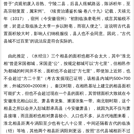
曾于“贞观初废入谷熟、宁陵二县，后县人徭赋路远，陈诉积年，至
高宗朝复置，属宋州”。《续资治通鉴长编·卷八十九》记载，天禧元
年（1017），宿州（今安徽宿州）“初割临涣隶亳州，或言其输税不
便，於是止取临涣之大李一乡以附亳，而宿人便之”。这说明古代县
置面积较大时，影响人们纳税服役，县人也不会同意。因此，“古代
县城不过百里”的说法应是符合实际的。
由此推定，《水经注》三个相县的面积也都不会太大，其中“淮北
相”曾是宋国都城，宋国是“公”，按规定都城可以“方七里”，但相邑作
为都城的时间并不长，面积也不会超过“方七里”，即使加上近郊，也
不会超过“方二十里”（考古发掘现已证明，该相县内城约500×700
米，外城2500×2000米）。秦汉时期，在相邑基址上建立的相县面积
可能扩大，但也不会超过现在一个县的面积，其管辖面积大致就在今
安徽淮北相山以北、萧县青龙集、濉溪张集一带。南北朝时期，这个
相县之所以会并入彭城郡承高县（今安徽萧县），就因为其不仅与萧
县接壤，而且面积也相对萧县较小、人口也不多。从古代地图来看，
淮北相县距离今涡阳至少也有七八十公里，中间还隔着古代的临涣
（铚）等地，其他两个相县距涡阳则更远，按照“古代县城相距不过