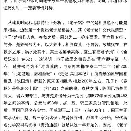
阳”，而东晋成帝时期老子故里苦县也改为谷阳县。对此，我们在考
证历史时，一定要审慎对待。
从建县时间和地貌特征上分析，《老子铭》中的楚相县也不可能是
宋相县。边韶第一个提出老子是相县人，其《老子铭》交代很清楚：
老子“楚相县人也。春秋之后，周分为二，称东西君。晋六卿专征，
与齐、楚并僭号为王。以大并小，相县虚荒，今属苦。故城犹在，在
赖乡之东，涡水处其阳。其土地郁蓊高敞，宜生有德君子焉”（《全
后汉文》卷62）。这说明，老子故里之相县是在“晋六卿专征，与
齐、楚并僭号为王”时虚荒的，与秦将章邯在秦二世二年（前208
年）“北定楚地，屠相至砀”（《史记·高祖本纪》）所洗劫的原宋国相
邑及《战国策》所载的原宋国相邑均相差200年左右。孔子作《春
秋》是鲁哀公十四年（前481）之前的事。春秋之后，陈国已为楚国
所灭。晋六卿专征、与齐楚并僭号为王是公元前572年至公元前453
年之间的事情。公元前453年，赵、魏、韩三家瓜分智氏领地，此
后，晋国已经名存实亡。周威烈王二十三年（前403年），周王室正
式承认韩、赵、魏三家为诸侯，与晋侯并列，战国由此开始。宋代著
名史学家司马光撰《资治通鉴》就是从这一年开始的。因此，《老子