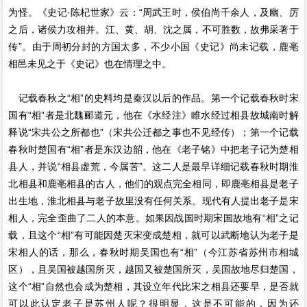
为怪。《史记·陈杞世家》云：“周武王时，侯伯尚千余人，及幽、厉
之后，诸侯力攻相并。江、黄、胡、沈之属，不可胜数，故弗采著于
传”。由于周初分封的方国太多，不少小国《史记》尚未记载，鹿亳
相邑未见之于《史记》也在情理之中。
记载春秋之“相”的史料均是秦汉以后的作品。第一个记载春秋时宋
国有“相”者是北魏郦道元，他在《水经注》睢水经过相县故城南时解
释说“宋共公之所都也”（宋共公迁都之事也不见经传）；第一个记载
春秋时楚国有“相”者是东汉边韶，他在《老子铭》中把老子记为楚相
县人，并说“相县虚荒，今属苦”。这二人是最早详细记载春秋时期淮
北相县和鹿亳相县的古人，他们的观点完全相同，即鹿亳相县是老子
出生地，淮北相县与老子故里没有任何关系。现代有人提出老子是宋
相人，完全歪曲了二人的本意。如果因战国时期宋国故地有“相”之记
载，且这个“相”有可能因楚灭宋变成楚相，就可以武断地认为老子是
宋相人的话，那么，春秋时期吴国也有“相”（今江苏省苏州市相城
区），且吴国被越国所灭，越国又被楚国所灭，吴国故地尽归楚国，
这个“相”自然也会成为楚相，其设立年代比宋之相县还要早，是否就
可以此认定老子是苏州人呢？很明显，这是不可能的，因为还