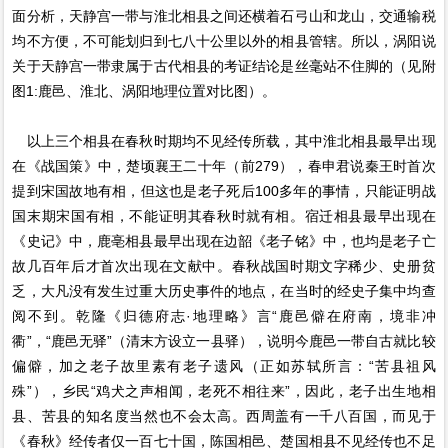
面分析，天静宫一带与淮北相县之间还横着石弓山和龙山，交通输税
均不方便，不可能划归到七八十公里以外的相县管辖。所以，涡阳说
关于天静宫一带隶属于古代相县的考证结论是丝毫站不住脚的（见附
图1:鹿邑、淮北、涡阳地理位置对比图）。
以上三个相县在春秋时期均不见经传所载，其中淮北相县最早出现
在《战国策》中，楚顷襄王二十年（前279），春申君说秦王时首次
提到宋国故地有相，但这也是老子死后100多年的事情，只能证明战
国末期宋国有相，不能证明其春秋时就有相。宿迁相县最早出现在
《史记》中，鹿亳相县最早出现在边韶《老子铭》中，也均是老子亡
故几百年后才首次出现在文献中。春秋战国时期文字稀少、史册贫
乏，大凡没有发生过重大历史事件的地点，在当时的经史子集中均查
阅不到。乾隆《归德府志·地理略》言“鹿邑僻在府南，境非冲
衢”，“鹿邑无驿”（清末方设立一县驿），说明今鹿邑一带自古就比较
偏僻，加之老子故里素有老子遗风（正如苏轼所言：“苦县祖风
殊”），乡民“鸡犬之声相闻，老死不相往来”，因此，老子出生地相
县、苦县的知名度当然也不会太高。西周盖有一千八百国，而见于
《春秋》经传者仅一百七十国，陈国相邑、楚国相县不见经传也不足