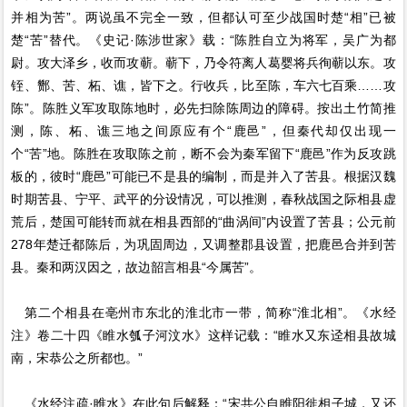
并相为苦”。两说虽不完全一致，但都认可至少战国时楚“相”已被
楚“苦”替代。《史记·陈涉世家》载：“陈胜自立为将军，吴广为都
尉。攻大泽乡，收而攻蕲。蕲下，乃令符离人葛婴将兵徇蕲以东。攻
铚、酂、苦、柘、谯，皆下之。行收兵，比至陈，车六七百乘……攻
陈”。陈胜义军攻取陈地时，必先扫除陈周边的障碍。按出土竹简推
测，陈、柘、谯三地之间原应有个“鹿邑”，但秦代却仅出现一
个“苦”地。陈胜在攻取陈之前，断不会为秦军留下“鹿邑”作为反攻跳
板的，彼时“鹿邑”可能已不是县的编制，而是并入了苦县。根据汉魏
时期苦县、宁平、武平的分设情况，可以推测，春秋战国之际相县虚
荒后，楚国可能转而就在相县西部的“曲涡间”内设置了苦县；公元前
278年楚迁都陈后，为巩固周边，又调整郡县设置，把鹿邑合并到苦
县。秦和两汉因之，故边韶言相县“今属苦”。
第二个相县在亳州市东北的淮北市一带，简称“淮北相”。《水经
注》卷二十四《睢水瓠子河汶水》这样记载：“睢水又东迳相县故城
南，宋恭公之所都也。”
《水经注疏·睢水》在此句后解释：“宋共公自睢阳徙相子城，又还