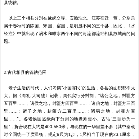
县统辖。
以上三个相县分别在豫皖交界、安徽淮北、江苏宿迁一带，分别隶
属于春秋时的陈国、宋国、宿国，是明显不同的三个县，因此，《水
经注》中就出现了涡水和睢水两个不同的河流都流经相县故城南的问
题。
2.古代相县的管辖范围
老子生活的时代，人们习惯“小国寡民”的生活，各县的面积都不太
大。据《周礼·大司徒》记载，周代实行分封制，“诸公之地，封疆方
五百里……；诸侯之地，封疆方四百里……；诸伯之地，封疆方三百
里……；诸子之地，封疆方二百里……；诸男之地，封疆方百
里……”。各诸侯国逐级向下分封的地盘则更小。古话“三百步为一
里”，折合现在大约是400-550米，与现在的一华里差不多（其中秦朝
时全国统一了度量衡，规定6尺为1步，1尺相当于现在的23.1厘米，