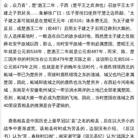
众，众乃喜”，楚“惠王二年，子西（楚平王之庶弟也）召故平王太子
建之子胜於吴……集解徐广曰：伍子胥传曰使胜守楚之边邑鄢。”太
子建之墓可能就是在楚昭王元年（前516）诛杀费无忌、为太子建平
反后，或楚惠王二年（前487）启用太子建之子后而迁葬到大棘的。
古人选择墓地时，一般选在自己的故乡或封地。既然楚太子建之坟能
葬在安平故城以西，那么，当时安平故城一带则必属楚国。楚昭王元
年就是公元前516年，楚惠王二年就是公元前487年，而宋、陈、楚
三国并存的时间当在公元前479年楚灭陈之前，这说明公元前516～
公元前479年之间，也就是老子的晚年生活时代，今鹿邑辖境西北的
柘城一带已为楚所并，而彼时鹿邑辖境之东的谯城、城父也均已隶属
楚国，因此，柘城和谯城之间的鹿邑也当为楚所并，在西起今河南柘
城，东南至今安徽亳州城父一带沿涡水两岸的土地已全部隶属楚国。
否则，柘城大棘一带必成为楚国的飞地。因此，当时楚国在谯城之西
40里设置相县的推测是合乎逻辑的。
鹿亳相县是中国历史上最早冠以“县”之名的相县，后在以大并小的
战争中逐渐虚荒。该相县何时成为苦县的，边韶没有介绍。《后汉
书》认为“苦，春秋时曰相”，南宋谢守灏《混元圣纪》认为“战国之末