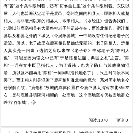
有“苦”这个条件限制着，还有“厉乡曲仁里”这个条件限制着。东汉以
后，人们也普遍认定老子是鹿邑、亳州之间的相县人，即陈相人或楚
相人，而非亳州以东的相县人，即宋相人。《水经注》也告诉我们，
北魏以前鹿亳相县有大量祭祀老子的遗迹存在，而淮北相县、宿迁相
县以及相县之外的下城父（今涡阳县城）一带均没有任何纪念老子的
遗迹。所以，老子故里在鹿亳相县是确信无疑的。老子陈相人、楚相
人其实是一回事（边韶之所以未在《老子铭》中称老子为“陈相人
也”，可能是因为该文中已有“于是陈相边韶，典国之礼”之言。“陈
相”一词在文中既已指代人，为了避讳，也为了防止与其他事物混
淆，所以就不能再用“陈相”一词同时指代地名了），只是时间段不同
罢了。而宋相人则是混淆了鹿亳相和淮北相的概念，系对历史地名变
迁误解而致。“鹿亳相”故城的具体位置在今鹿邑县太清宫东北5里左
右，是与鹿邑县境隔河相望的一处高地，这个高地至今仍被当地群众
呼为“谷阳城”。③
阅读:
1070
评论:
0