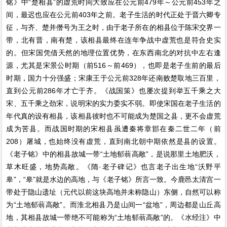
铭》中“楚相县”的虚荒时间大致应在公元前479年～公元前453年之
间，最迟也应在公元前403年之前。老子生活的时代正处于晋六卿专
征，与齐、楚并僭号为王之时，由于老子所在的相县位于陈宋交界一
带，北有晋，南有楚，该相县最终在连年争战中虚荒也是符合史实
的。但宋国凭借天然的地理位置优势，在东西南北的对抗中左右逢
源，尤其是宋景公时期（前516～前469），也即是老子生前的最后
时期，国力十分强盛；宋康王于公元前328年还南败楚取地三百里，
直到公元前286年才亡于齐。《战国策》也屡次提到举五千乘之大
宋、五千乘之劲宋，说明宋的实力委实不弱。即使宋国在老子生活的
年代真的设有相县，该相县彼时也不可能成为楚国之县，更不会虚荒
成为苦县。而战国时期的宋相县虽遭秦将章邯在秦二世二年（前
208）屠城，也始终没有虚荒，直到南北朝中期依然是县的设置。
《老子铭》中的相县故城一带“土地郁蓊高敞”，是说那里土地肥沃，
草木旺盛，地势高敞。《隋·老子碑记》也言老子出生地“沃野平
皋”，“皋”就是水边的高地，与《老子铭》所言一致。今鹿邑太清宫一
带处于隐山遗址（元代以前这块高地并未称隐山）东侧，自然可以称
为“土地郁蓊高敞”。而淮北相县乃是山间一“盆地”，周边都是山丘高
地，其相县故城一带绝不可能称为“土地郁蓊高敞”的。《水经注》中