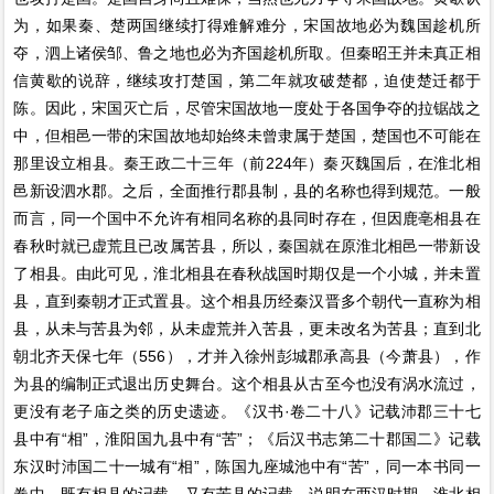
为，如果秦、楚两国继续打得难解难分，宋国故地必为魏国趁机所
夺，泗上诸侯邹、鲁之地也必为齐国趁机所取。但秦昭王并未真正相
信黄歇的说辞，继续攻打楚国，第二年就攻破楚都，迫使楚迁都于
陈。因此，宋国灭亡后，尽管宋国故地一度处于各国争夺的拉锯战之
中，但相邑一带的宋国故地却始终未曾隶属于楚国，楚国也不可能在
那里设立相县。秦王政二十三年（前224年）秦灭魏国后，在淮北相
邑新设泗水郡。之后，全面推行郡县制，县的名称也得到规范。一般
而言，同一个国中不允许有相同名称的县同时存在，但因鹿亳相县在
春秋时就已虚荒且已改属苦县，所以，秦国就在原淮北相邑一带新设
了相县。由此可见，淮北相县在春秋战国时期仅是一个小城，并未置
县，直到秦朝才正式置县。这个相县历经秦汉晋多个朝代一直称为相
县，从未与苦县为邻，从未虚荒并入苦县，更未改名为苦县；直到北
朝北齐天保七年（556），才并入徐州彭城郡承高县（今萧县），作
为县的编制正式退出历史舞台。这个相县从古至今也没有涡水流过，
更没有老子庙之类的历史遗迹。《汉书·卷二十八》记载沛郡三十七
县中有“相”，淮阳国九县中有“苦”；《后汉书志第二十郡国二》记载
东汉时沛国二十一城有“相”，陈国九座城池中有“苦”，同一本书同一