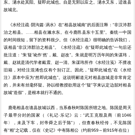
东。濄水处其阳。疑即此城也。自是无郭以应之。濄水又东，迳谯县
故城北。
《水经注疏·阴沟篇·涡水》在“相县故城南”的后面注释：“非汉沛郡
治之相县。……相县在濑水东。在今鹿邑县东十五里”。秦统一中国
的时间很短，留下的资料很少。但《水经注疏》很明确的告诉我们，
该相县“非汉沛郡治之相县”。《水经注疏》在“疑即此城也”一句后还
批注道：“朱‘疑’讹作‘然’，戴、赵改”。朱就是明万历年间的朱谋玮，
戴、赵就是清代学者戴震、赵一清。朱谋玮所作《水经注笺》不擅改
旧籍，对经注混淆也仅有个别订正。因此，“疑即此城也”在《水经
注》原本中应为“然即此城也”。这说明郦道元对相县故城是非常肯定
的，并未有丝毫怀疑。孙以楷教授欲用这个“疑”字来认定边韶对相县
故城“造假”，是根本就行不通的。
鹿亳相县在谯县故城以西，当系春秋时陈国所辖之地。陈国是周天
子最早分封的国家（《礼记·乐记》云：“武王克殷及商〈前1046
年〉，未及下车，封帝舜之后于陈”），但查春秋经传，不见陈国
有“相”之记载，仅在《史记》中有陈相公（约前959～前915年在位）