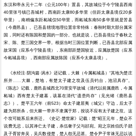
东汉和帝永元十二年（公元100年）置县，其故城位于今宁陵县西南
40里张弓镇已吾城村，西南距太康80多华里（但距太康县境仅20多
华里），南稍偏东距柘城仅50华里，而柘城东南50多华里就是苦县
（今鹿邑县）。已吾县辖境地理位置非常特殊：春秋时期大部分属宋
国，同时还有陈国和楚国的一部分。也就是说，已吾县境位于春秋之
宋、陈、楚三国交界一带。根据当时三国位置判断，已吾县北部应属
故宋国（应系今宁陵县境），东南部距楚国较近，应属故楚国（应系
今柘城县境），西南部应属故陈国（应系今太康县境）。
《水经注·阴沟篇·涡水》还记载，大棘（今属柘城县）“其地为楚庄
所并……大棘，楚地，有楚太子建之坟及伍员钓台，池沼具存”。
《陈志》记载，鹿邑县城西北70里安平故城（清代以前属鹿邑，今属
柘城）西有楚太子建墓，该墓在清代“遗垄尚存”（见光绪《鹿邑县
志》）。楚平王六年（前523）命太子建居夷（城父）守边，后太子
建为郑所杀，但大棘一带并不隶属于郑，按说不应有太子建之坟。这
个坟可能系后来所迁。《史记·楚世家》记载：楚“昭王元年，楚众不
说费无忌，以其谗亡太子建，杀伍奢子父与郤宛。宛之宗姓伯氏子嚭
及子胥皆奔吴，吴兵数侵楚，楚人怨无忌甚。楚令尹子常诛无忌以说