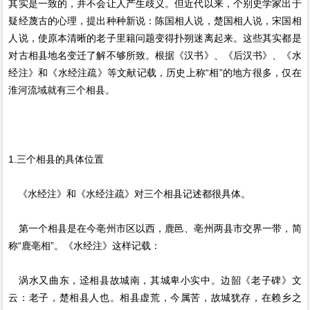
其实是一致的，并不会让人产生歧义。但近代以来，个别史学家出于
疑经蔑古的心理，提出种种新说：陈国相人说，楚国相人说，宋国相
人说，使原本清晰的老子里籍问题变得扑朔迷离起来。这些其实都是
对古相县地名变迁了解不够所致。根据《汉书》、《后汉书》、《水
经注》和《水经注疏》等文献记载，历史上称“相”的地方很多，仅在
淮河流域就有三个相县。
1.三个相县的具体位置
《水经注》和《水经注疏》对三个相县记述都很具体。
第一个相县是在今亳州市区以西，鹿邑、亳州两县市交界一带，简
称“鹿亳相”。《水经注》这样记载：
涡水又曲东，迳相县故城南，其城卑小实中。边韶《老子碑》文
云：老子，楚相县人也。相县虚荒，今属苦，故城犹存，在赖乡之