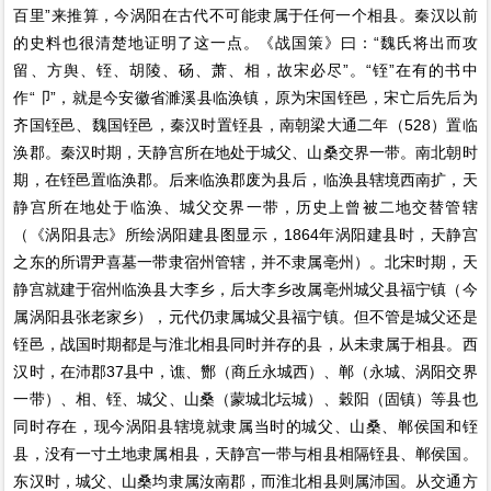
百里”来推算，今涡阳在古代不可能隶属于任何一个相县。秦汉以前
的史料也很清楚地证明了这一点。《战国策》曰：“魏氏将出而攻
留、方舆、铚、胡陵、砀、萧、相，故宋必尽”。“铚”在有的书中
作“卩”，就是今安徽省濉溪县临涣镇，原为宋国铚邑，宋亡后先后为
齐国铚邑、魏国铚邑，秦汉时置铚县，南朝梁大通二年（528）置临
涣郡。秦汉时期，天静宫所在地处于城父、山桑交界一带。南北朝时
期，在铚邑置临涣郡。后来临涣郡废为县后，临涣县辖境西南扩，天
静宫所在地处于临涣、城父交界一带，历史上曾被二地交替管辖
（《涡阳县志》所绘涡阳建县图显示，1864年涡阳建县时，天静宫
之东的所谓尹喜墓一带隶宿州管辖，并不隶属亳州）。北宋时期，天
静宫就建于宿州临涣县大李乡，后大李乡改属亳州城父县福宁镇（今
属涡阳县张老家乡），元代仍隶属城父县福宁镇。但不管是城父还是
铚邑，战国时期都是与淮北相县同时并存的县，从未隶属于相县。西
汉时，在沛郡37县中，谯、酂（商丘永城西）、郸（永城、涡阳交界
一带）、相、铚、城父、山桑（蒙城北坛城）、穀阳（固镇）等县也
同时存在，现今涡阳县辖境就隶属当时的城父、山桑、郸侯国和铚
县，没有一寸土地隶属相县，天静宫一带与相县相隔铚县、郸侯国。
东汉时，城父、山桑均隶属汝南郡，而淮北相县则属沛国。从交通方