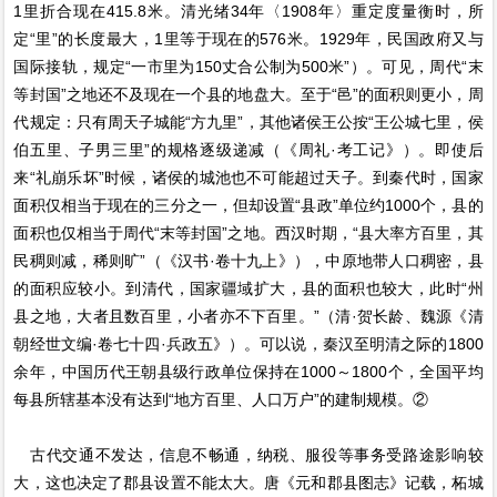
1里折合现在415.8米。清光绪34年〈1908年〉重定度量衡时，所
定“里”的长度最大，1里等于现在的576米。1929年，民国政府又与
国际接轨，规定“一市里为150丈合公制为500米”）。可见，周代“末
等封国”之地还不及现在一个县的地盘大。至于“邑”的面积则更小，周
代规定：只有周天子城能“方九里”，其他诸侯王公按“王公城七里，侯
伯五里、子男三里”的规格逐级递减（《周礼·考工记》）。即使后
来“礼崩乐坏”时候，诸侯的城池也不可能超过天子。到秦代时，国家
面积仅相当于现在的三分之一，但却设置“县政”单位约1000个，县的
面积也仅相当于周代“末等封国”之地。西汉时期，“县大率方百里，其
民稠则减，稀则旷”（《汉书·卷十九上》），中原地带人口稠密，县
的面积应较小。到清代，国家疆域扩大，县的面积也较大，此时“州
县之地，大者且数百里，小者亦不下百里。”（清·贺长龄、魏源《清
朝经世文编·卷七十四·兵政五》）。可以说，秦汉至明清之际的1800
余年，中国历代王朝县级行政单位保持在1000～1800个，全国平均
每县所辖基本没有达到“地方百里、人口万户”的建制规模。②
古代交通不发达，信息不畅通，纳税、服役等事务受路途影响较
大，这也决定了郡县设置不能太大。唐《元和郡县图志》记载，柘城