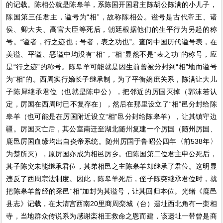
的记载。陈相公就是陈皋羊，系陈国开国君主陈胡公陈满的小儿子，
陈国第三任君主，谥号为“相”，故称陈相公。谥号是古代帝王、诸
侯、卿大夫、高官大臣等死后，朝廷根据他们的生平行为另起的称
号。“谥者，行之迹也；号者，表之功也”。查阅中国历代谥号表，在
美谥、平谥、恶谥中均没有“相”，“相”显然不是“表之功”的称号，应
是“行之迹”的称号。陈皋羊可能就是因生前曾被分封到“相”地而谥号
为“相”的。西周实行嫡长子继承制，为了平衡嫡庶关系，陈满让大儿
子陈犀继承君位（也就是陈申公），把邻近的厉国灭掉（郭沫若认
定，厉国在西周时已不复存在），然后在那里设立了“相”邑分封给陈
皋羊（也可能是在厉国附近设立“相”邑分封给陈皋羊），让其镇守边
疆。厉国灭亡后，其公室南迁至湖北随州复建一个厉国（随州厉国、
鹿邑厉国血缘均出自炎帝系统。随州厉国于鲁昭公四年〈前538年〉
为楚所灭），原厉国亦成为相邑厉乡。但陈国第二位君主申公死后，
其子陈突未能继承君位，其弟相邑之主陈皋羊却继承了君位。这明显
违反了西周宗法制度。因此，陈皋羊死后，侄子陈突继承君位时，就
把陈皋羊曾经的采邑“相”加封为其谥号，让其回归本位。光绪《鹿邑
县志》记载，在太清宫西南20里商周栾城（台）遗址西北角有一栾相
寺，当地群众传说系为感谢栾相王救命之恩而建，该遗址一带曾是商