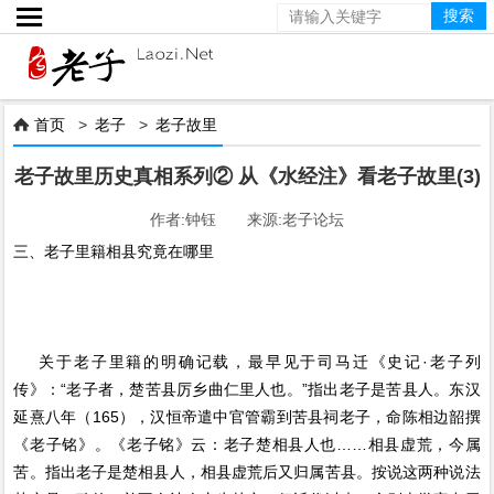

首页
>
老子
>
老子故里

老子故里历史真相系列② 从《水经注》看老子故里(3)
作者:钟钰 来源:老子论坛
三、老子里籍相县究竟在哪里
关于老子里籍的明确记载，最早见于司马迁《史记·老子列
传》：“老子者，楚苦县厉乡曲仁里人也。”指出老子是苦县人。东汉
延熹八年（165），汉恒帝遣中官管霸到苦县祠老子，命陈相边韶撰
《老子铭》。《老子铭》云：老子楚相县人也……相县虚荒，今属
苦。指出老子是楚相县人，相县虚荒后又归属苦县。按说这两种说法