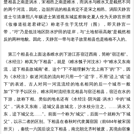
楚相县之南是涡水，宋相邑之南是睢水，而涡水与睢水又是截然不同
的两个河流，因此，边韶所说的相县肯定不是宋之相邑。涡阳天静宫
道士引清康熙八年赐进士第巡视东城监察御史夏人佺为天静宫所撰
《妆修道祖老君碑记》称老子生于无忧圩（围），即天静宫一
带，“圩”乃是低洼地区防水护田的堤岸，与“土地郁蓊高敞”是截然相
反的两种地貌。因此，天静宫一带与老子故里相县也是格格不入的。
第三个相县在上面这条睢水的下游江苏宿迁西南，简称“宿迁相”。
《水经注》称其为“下相县”，就是《睢水瓠子河汶水》中“睢水又东南
流，迳下相县故城南”者。这个“下”不能理解为“北上南下”的“下”，因
为《水经注》叙述河流的流向时只用一个“迳”字，不用“迳上”或“迳
下”的表述。古人对同一河流流经的地名相同的后一个城市一般
加“下”字予以区分。睢水同时流经淮北相县与宿迁相县，宿迁在水的
下游，故称下相。类似的地名还有《水经注·阴沟篇·涡水》中的“城
父”，“涡水又东南，迳城父县故城北，沙水枝分注之。……涡水又
东，迳下城父北……”。前面一个称为“城父”，后面一个就称为“下城
父”，以示二者的区别。下相县在春秋时代隶属宿国（前684年被宋国
所灭），秦统一六国后设立下相县，南北朝北齐时被废，其境由宿豫