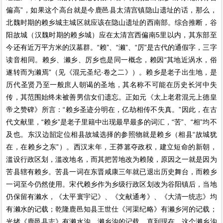
偏高”，如果这个高台就是今鹿邑县太清宫镇隐山遗址的话，那么，
北魏时期的赖乡城主城区就应该在隐山遗址的西南部。综合推断，谷
阳故城（汉魏时期的赖乡城）应在太清宫西偏南5里以内，其东部至
今还有近万平方米的汉墓群。“赖”、“濑”、“厉”是古代的通假字，三字
读音相同。赖乡、濑乡、厉乡也是同一概念，赖因“其地近涡水，俗
遂转而为濑焉”（见《混元圣纪·卷之二》）。赖乡是老子出生地，是
历代圣贤乃至一般庶人朝谒的圣地，其名称不可能在历史长河中失
传，其范围始终未被善男信女们遗忘。正如元《太上老君混元上德皇
帝之赞碑》所言：“赖乡圣迹分明在，亿劫相传不失真。”因此，在古
代文献里，“赖乡”是老子里籍中出现最早最多的词汇，“苦”、“相”均不
及也。东汉边韶定位相县故城选择的参照物就是赖乡（相县“故城犹
在，在赖乡之东”）。西汉末年，王莽篡夺政权，建立短命的新朝，
滥设行政区划，滥改地名，而其把苦地改为赖陵，原因之一就是因为
苦县辖有赖乡。苦县一词在东晋咸康三年就已退出历史舞台，而赖乡
一词至今仍然使用。宋代赖乡作为乡级行政区划改为谷阳镇后，当地
仍保留有濑水，《太平寰宇记》、《文献通考》、《大清一统志》均
有濑水的记载；乾隆鹿邑知县王世仕《河渠纪略》有濑乡河的记载；
光绪《鹿邑县志》有濑水沟、濑乡沟的记载，直到现在，这个濑乡沟