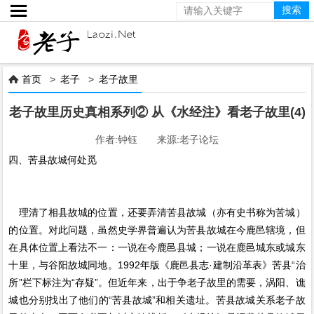

首页
>
老子
>
老子故里

老子故里历史真相系列② 从《水经注》看老子故里(4)
作者:钟钰 来源:老子论坛
四、苦县故城何处觅
理清了相县故城的位置，还要弄清苦县故城（亦有史书称为苦城）
的位置。对此问题，虽然史学界普遍认为苦县故城在今鹿邑辖境，但
在具体位置上看法不一：一说在今鹿邑县城；一说在鹿邑城东或城东
十里，与谷阳故城同地。1992年版《鹿邑县志·建制沿革表》苦县“治
所”栏下标注为“存疑”。但近年来，出于争老子故里的需要，涡阳、谯
城也分别找出了他们的“苦县故城”和相关遗址。苦县故城关系老子故