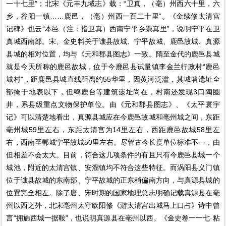
一十七里”；北宋《元丰九域志》载：“卫真，（亳）州西六十里，六
乡，谷阳一镇……鹿邑，（亳）州西一百二十里”。《金续修太清宫
记碑》也云“本邑（注：指卫真）西南宁平乡崇真里”，说明宁平在卫
真城西南部。宋、金史料关于谯县故城、宁平故城、鹿邑故城、真源
县城的相对位置，均与《元和郡县图志》一致。隋至金代的鹿邑县城
就是今天所称的鹿邑故城，位于今鹿邑县试量镇李金兰行政村“鹿邑
城村”，距鹿邑县城直线距离约55华里，因黄河泛滥，其城墙遗址全
部掩于地表以下，但鸣鹿台等建筑遗址尚在，村南还发现3口陶圈
井，系县级重点文物保护单位。由《元和郡县图志》、《太平寰宇
记》可以清楚地看出，真源县城应在今鹿邑故城和亳州城之间，东距
亳州城59里左右，东距太清宫为14里左右，西距鹿邑故城58里左
右，西南至郸城宁平故城50里左右。尽管古今长度单位标准不一，由
但相差不会太大。目前，符合这几项条件的有且只有今鹿邑县城一个
城池，附近的太清宫镇、安溜镇均不符合这些特征。而涡阳县义门镇
位于谯县故城的东南部、宁平故城的正东稍偏南方向，与真源县城的
位置完全相左。除了唐、宋时期的国家地理总志明确记载真源县在亳
州以西之外，北宋亳州太守欧阳修《游太清宫出城马上口占》诗中曾
言“拥旆西城一据鞍”，也说明真源县在亳州以西。《金史卷一一七·粘