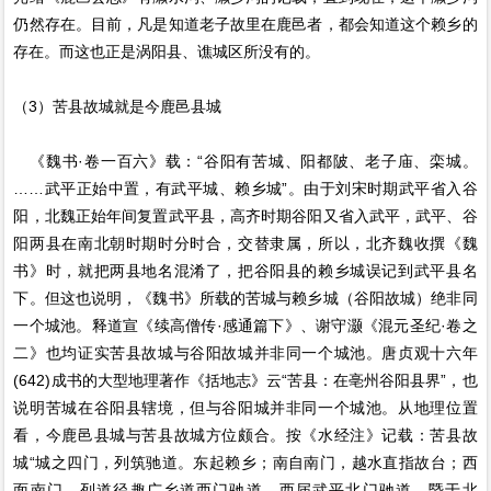
仍然存在。目前，凡是知道老子故里在鹿邑者，都会知道这个赖乡的
存在。而这也正是涡阳县、谯城区所没有的。
（3）苦县故城就是今鹿邑县城
《魏书·卷一百六》载：“谷阳有苦城、阳都陂、老子庙、栾城。
……武平正始中置，有武平城、赖乡城”。由于刘宋时期武平省入谷
阳，北魏正始年间复置武平县，高齐时期谷阳又省入武平，武平、谷
阳两县在南北朝时期时分时合，交替隶属，所以，北齐魏收撰《魏
书》时，就把两县地名混淆了，把谷阳县的赖乡城误记到武平县名
下。但这也说明，《魏书》所载的苦城与赖乡城（谷阳故城）绝非同
一个城池。释道宣《续高僧传·感通篇下》、谢守灏《混元圣纪·卷之
二》也均证实苦县故城与谷阳故城并非同一个城池。唐贞观十六年
(642)成书的大型地理著作《括地志》云“苦县：在亳州谷阳县界”，也
说明苦城在谷阳县辖境，但与谷阳城并非同一个城池。从地理位置
看，今鹿邑县城与苦县故城方位颇合。按《水经注》记载：苦县故
城“城之四门，列筑驰道。东起赖乡；南自南门，越水直指故台；西
面南门，列道径趣广乡道西门驰道，西届武平北门驰道，暨于北