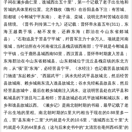
子祠在濑乡曲仁里，谯城西出五十里”，第一个记载了老子出生地和
苦城的具体里程位置。北齐魏收《魏书》在谷阳县条下注：有苦城、
阳都坡（今郸城宁平东南）、老子庙、栾城，说明北齐时苦城在谷阳
县辖境。《晋书·列传第二十九》还记载：晋怀帝永嘉五年(311)，东
海王越薨于项，秘不发丧，还葬东海（郡治在今山东省郯城
县），“石勒追及于苦县宁平城”，歼晋军主力十余万人。项就是河南
项城，当时治所在今河南省沈丘县槐店镇西南部；宁平就是今郸城县
宁平镇，位于鹿邑县城西南50里，西汉置县，晋怀帝时期废入苦县；
东海郡治在今山东省郯城县。山东郯城位于沈丘县槐店镇的东北方
向，从“项”至“东海”，必经苦县宁平。《水经注》也记载苦县故城四
门驰道“东起赖乡”、“西届武平”；涡水先经武平县故城北，然后经苦
县故城南、赖乡城南东流入谯县故城北；谷水先经柘县故县东，然后
经苦县故城中，最后在赖乡城南注入涡水。这说明苦县处在武平县和
柘城县的下游且与二县相邻；苦县故城必在武平故城和柘城以东，赖
乡和谯县故城以西。《濑乡记》是南北朝时期的书籍，最早记载了老
子出生地的里程。南北朝时期的1里大约相当于现在的0.88里多一
点，苦“县东南十二里”大约就是今天的10.6里，“谯城西出五十里”大
约就是今天的44里多点（这与后来史书中的“太清宫在亳州西45里”的