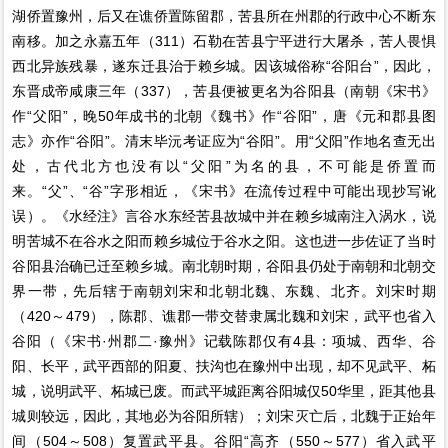
湖侨置豫州，后又在谯侨置陈留郡，苦县所在州郡的行政中心不断东
南移。加之永嘉五年（311）石勒在苦县宁平进行大屠杀，苦人畏惧
西北异族残暴，遂东迁县治于赖乡城。因该城俗称“谷阳台”，因此，
东晋成帝咸康三年（337），苦县便被更名为谷阳县（南朝《宋书》
作“父阳”，晚50年成书的北朝《魏书》作“谷阳”，唐《元和郡县图
志》亦作“谷阳”。清末毕沅考证应为“谷阳”。用“父阳”作地名查无出
处，古代北方也没有以“父阳”为名的县，不可能是侨置而
来。“父”、“谷”字形相近，《宋书》在流传过程中可能出现抄写讹
误）。《水经注》言谷水东经苦县故城中并在赖乡城南注入涡水，说
明苦城不在谷水之阳而赖乡城位于谷水之阳。这也进一步佐证了当时
谷阳县治确已迁至赖乡城。南北朝时期，谷阳县仍处于南朝和北朝交
界一带，先后辖于南朝刘宋和北朝北魏、东魏、北齐。刘宋时期
（420～479），陈郡、谯郡一带交替隶属北魏和刘宋，武平也省入
谷阳（《宋书·州郡二·豫州》记载陈郡仅有4县：项城、西华、谷
阳、长平，武平西部的阳夏、扶沟也在豫州中出现，却不见武平、柘
城，说明武平、柘城已废。而武平城距离谷阳城仅50华里，距其他县
城则较远，因此，其地必为谷阳所辖）；刘宋灭亡后，北魏于正始年
间（504～508）复置武平县。谷阳“高齐（550～577）省入武平