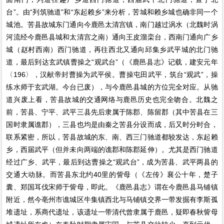
台”。由“列筑驰道”和“东起赖乡”来分析，苦城和赖乡城也确非同一个
城池。苦县故城东门通向今鹿邑太清宫镇，南门越过涡水（北魏时涡
河流经今鹿邑县城和太清宫之南）通向王皮溜栾台，西南门通向广乡
城（赵村西南）西门驰道，再往西北又通向邱集乡武平城的北门驰
道，最后到达玄武镇曹操之“观武台”（《鹿邑县志》记载，建安元年
〈196〉，汉献帝封曹操为武平侯。曹操屯田武平，筑台“观武”，操
练水师于玄武湖。今台已废），与今鹿邑县城的方位完全对应。从驰
道兴废上看，苦县故城的交通网络与鹿邑历史也完全吻合。北魏之
前，苦县、宁平、武平三县先后隶属于陈郡、陈留郡（其中苦县在三
国时隶属谯郡），三县也均是由秦之苦县分设而成，后又时分时合，
联系紧密，所以，苦县故城的东、南、西三门驰道都较发达，东起赖
乡，西届武平（但并未向两端的谯郡和陈郡延伸）。尤其是西门驰道
经过广乡、武平，最后到达曹操之“观武台”，成为苦县、武平两县的
交通大动脉。而苦县东北约40里的訾母（《左传》襄公十年，楚子
囊、郑国耳伐宋师于訾母，即此。《鹿邑县志》谓在今鹿邑县马铺镇
附近，然今亳州市谯城区牛集镇西北与马铺镇交界一带发掘有李斯孤
堆遗址，系商代遗址，该遗址一带清代曾隶属于鹿邑，疑即春秋訾母