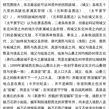
辖范围很大，东北最远处可达36里外的扶阳故城，（城父）县南五十
六里的高陂也隶属其管辖（见《元和郡县图志》、《太平寰宇
记》）。对扶阳故城的地望，《元和郡县图志》认为在城父东北，
《太平寰宇记》认为在萧县西南，二者虽有差异，但最起码证明城父
东北36里之外的地方仍隶属城父县所辖，而城父东北36里之内的义
门则必属城父无疑，不可能再单独置县。事实上，从春秋战国至元
代，义门始终就为城父县所辖。唐代鹿邑与宛丘（淮阳）之间、鹿邑
与柘城之间、鹿邑与真源之间、真源与谯县之间、城父与谯县之间、
酇县与谯县之间、城父与临涣之间、临涣与山桑之间均相距60里左右
（唐代山桑故城不是今之蒙城县城，而是在蒙城北40华里的坛城镇附
近；1999年蒙城西北狼山山麓出土的一块刻字墓砖证实古代山桑辖
境与史载一致），真源是“望”县、是人口大县，城父、临涣、山桑三
县之间根本插不下一个人口大县。《新唐书》所载张巡“西迎贼军”的
地点是在雍丘（今开封杞县），并不是睢阳；张巡到雍丘也没有
去“迎贼”，而是去“讨贼”；后张巡退守宁陵，最后战死睢阳。真源县
在雍丘的东南，与《新唐书》所载的“西迎贼军”完全一致。谯郡太守
杨万石胆小如鼠。贼军刚陷谯郡西北的宋曹等州，尚未进入谯郡八县
的辖境，杨万石便闻风而降。杨万石既已降贼，却又不敢亲自到雍丘