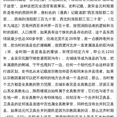
子故里”。这种设想完全违背客观事实。史料记载，唐宋金元时期鹿
邑是亳州的西部州界，唐杜佑的《通典》记载谯郡“西至淮阳郡二百
里……西南到淮阳郡三百九十里，西北到淮阳郡三百二十里”，《元
丰九域志》言亳州西至本州界一百五十里。按照涡阳说者的逻辑和当
时的面积、人口推理，如果真有这个狭长的县存在的话，这个县东西
绵延最少也达300多华里，但南北宽不足20华里，差一点横跨亳州全
境，把当时的谯县也拦腰截断，使西淝河北岸一直隶属谯县的双沟镇
（宋、金时期一直是谯县的重镇，宋理宗绍定六年，即公元1233
年，金哀宗完颜守绪曾避雨双沟寺）、古城镇等成为谯县的飞地，把
本属鹿邑的郸城、宁平也甩到了一边。任何一个朝代也不会这样设置
行政区划。史书也从未记载按宗教信仰是否相同来合并县境者。如果
以宗教因素就可以把不相邻的地方合并成一个县的话，那么，当时整
个北方都是全真教的势力范围，京城长春宫是全真教总部，济源王屋
山系全真教名山，陕西楼观台始终属于全真教所管，它们也与老子出
生地一样，在全真教中占有特殊地位，但却没有一个合并到卫真县。
卫真县的近邻谯县道德中宫也属全真教掌管，同样也没有合并到卫真
县。如果说元代卫真合并到鹿邑是因为宗教因素的话，那么北齐时期