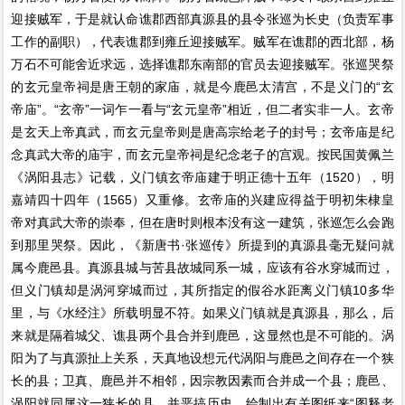
迎接贼军，于是就认命谯郡西部真源县的县令张巡为长史（负责军事
工作的副职），代表谯郡到雍丘迎接贼军。贼军在谯郡的西北部，杨
万石不可能舍近求远，选择谯郡东南部的官员去迎接贼军。张巡哭祭
的玄元皇帝祠是唐王朝的家庙，就是今鹿邑太清宫，不是义门的“玄
帝庙”。“玄帝”一词乍一看与“玄元皇帝”相近，但二者实非一人。玄帝
是玄天上帝真武，而玄元皇帝则是唐高宗给老子的封号；玄帝庙是纪
念真武大帝的庙宇，而玄元皇帝祠是纪念老子的宫观。按民国黄佩兰
《涡阳县志》记载，义门镇玄帝庙建于明正德十五年（1520），明
嘉靖四十四年（1565）又重修。玄帝庙的兴建应得益于明初朱棣皇
帝对真武大帝的崇奉，但在唐时则根本没有这一建筑，张巡怎么会跑
到那里哭祭。因此，《新唐书·张巡传》所提到的真源县毫无疑问就
属今鹿邑县。真源县城与苦县故城同系一城，应该有谷水穿城而过，
但义门镇却是涡河穿城而过，其所指定的假谷水距离义门镇10多华
里，与《水经注》所载明显不符。如果义门镇就是真源县，那么，后
来就是隔着城父、谯县两个县合并到鹿邑，这显然也是不可能的。涡
阳为了与真源扯上关系，天真地设想元代涡阳与鹿邑之间存在一个狭
长的县；卫真、鹿邑并不相邻，因宗教因素而合并成一个县；鹿邑、
涡阳就同属这一狭长的县。并恶搞历史，绘制出有关图纸来“图释老