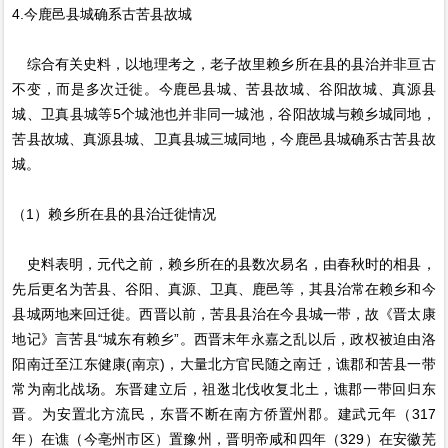
4.今鹿邑县城确系古苦县故城
综合有关史料，以地理考之，老子故里赖乡所在县的县治并非亘古
不变，而是多次迁徙。今鹿邑县城、苦县故城、谷阳故城、真源县
城、卫真县城等5个城池也并非同一城池，谷阳故城与赖乡城同地，
苦县故城、真源县城、卫真县城三城同地，今鹿邑县城确系古苦县故
城。
（1）赖乡所在县的县治迁徙情况
史料表明，元代之前，赖乡所在的县数次易名，由春秋时的相县，
先后更名为苦县、谷阳、真源、卫真、鹿邑等，其县治常在赖乡和今
县城两地来回迁徙。西晋以前，苦县县治在今县城一带，故《晋太康
地记》言苦县“城东有赖乡”。西晋末年永嘉之乱以后，政权被迫由洛
阳南迁至江东健康(南京)，大量北方官民随之南迁，谯郡和苦县一带
常为南北战场。东晋建立后，祖逖北伐收复北土，谯郡一带回归东
晋。为安置北方流民，东晋不断在南方侨置州郡。建武元年（317
年）在谯（今亳州市区）置豫州，晋明帝咸和四年（329）在安徽芜