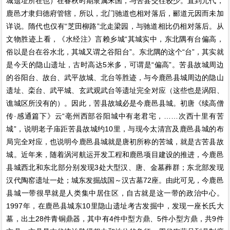
城遗址所在也）在春秋时期隶属宋国，与苦县交往较少。直到元代，
鹿邑才隶归德府管辖，所以，北门驰道也相对落后，郦道元因而未加
详说。隋代也仅有“芝田柳路”北走梁园，与驰道相比仍相对落后。从
文物胜迹上看，《水经注》言赖乡城“其城实中，东北隅有台偏高，
俗以是台在谷水北，其城又谓之谷阳台”。东北隅的这个“台”，其实就
是今天的隐山遗址，古时高达5米多，可谓是“偏高”。苦县故城周边
的谷阳台、故台、武平故城、北台等胜迹，与今鹿邑县城周边的隐山
遗址、栾台、武平城、玄武观武台等遗址完全对应（这些也是涡阳、
谯城区所没有的）。因此，苦县故城必是今鹿邑县城。初唐《续高僧
传·感通篇下》云“亳州西部谷阳城中有老君宅，……次西十里有苦
城”，说明老子庙距苦县故城约10里，与现今太清宫及鹿邑县城的布
局完全对应，也说明今鹿邑县城就是唐初所称的苦城，就是古苦县故
城。近年来，随着涡河航运开发工程和鹿邑项目建设的推进，今鹿邑
县城西北和东北部分别发现3处大型汉、唐、金墓葬群；东北部发现
汉代陶窑遗址一处；城东发掘战国～汉古墓72座。由此可见，今鹿邑
县城一带很早就是人类集中居住区，自古就是这一带的政治中心。
1997年，在鹿邑县城东10里隐山遗址考古发掘中，发现一座长氏大
墓，出土28件青铜鼎器，其中有4件中型方鼎、5件小型方鼎，共9件