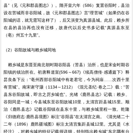
县”（见《元和郡县图志》）。隋开皇六年（586）复置谷阳时，县治
设在苦城而非谷阳城，故《元和郡县图志》言“理苦城”（如果仍在谷
阳城的话，就无需写这样了），后又演变为真源县城。此后，赖乡所
在县的县治再也没有迁移，故唐代以后史书多记载“真源县东至
（亳）州五十九里”。
（2）谷阳故城与赖乡城同地
赖乡城是东晋至南北朝时期谷阳县（苦县）治所，也是宋金时期谷
阳镇的镇治所在。初唐释道宣(596～667)《续高僧传·感通篇下》释
昙良条下云：“亳州西部谷阳城中有老君宅，今为祠庙……次西十里
有苦城”。南宋谢守灏（1134～1212）《混元圣纪·卷之二》载：“苦
县东谷阳故城，即古之厉乡城也”。光绪《鹿邑县志》记载：赖乡、
谷阳同是一城；今县城东至谷阳故城10里，太清宫距县城15里。顺
治《鹿邑县志》记载谷阳镇在县东十里，与赖乡城里程一致。乾隆
《归德府志·鹿邑县境图》标注“谷阳县”在太清宫之南。《清光绪二十
二年（1896）鹿邑疆域图》标注太清宫集距县城12里。尤其是《水
经注》，对赖乡城的特征记载很详细，特别指出赖乡城“东北隅有台