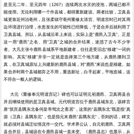
是至元二年、至元四年（1267）连续两次水灾的浸泡，两城已都不
能使用。无论利用哪一个作县城，都得重新建设。两者比较，卫真县
城更靠近州治亳州，且张柔镇守亳州重修太清宫、明道宫时已对其周
边环境进行治理，水患发生的可能性已经降低，于是合并后就利用了
卫真县城。所以，从县城沿革上来说，实际上是“鹿邑入卫真”。正是
这一用“鹿邑”之名、用“卫真”之城的合并结果，迷惑了古今不少学
者。大凡主张今鹿邑县城系平地新建者，往往是受旧志“移建”一词的
影响。其实“移建”并非一定就是选择第三个地方建，从鹿邑挪到卫
真，在卫真城原址上兴建新的鹿邑县城，对“鹿邑”来说也是移建。如
果合并时两个县城都弃之不用，重选新址，白手起家，平地造城，这
不符合一般人的逻辑。
大元《重修奉元明道宫记》碑也可以证明元初鹿邑、卫真两县合
并后继续使用的是卫真县城。元代明道宫位于鹿邑县城东北，该碑言
唐“筑宫县隅东北备伺皇帝驾次之斋居”，这里的“县隅东北”既是指“真
源（卫真）县隅东北”，也是指元末鹿邑“县隅东北”，否则的话，碑文
就必须对县城迁址情况作一交代。学术界公认，自元初鹿邑、卫真两
县合并后，县城设在今鹿邑县城一直未变。《鹿邑县志》也显示，从