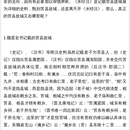
里的去向，因而有必要加以审慎辨析。《水经注》是记载苦县故城最
为详细的史料，甄别苦县故城，还是离不开《水经注》。那么，真正
的苦县故城又在哪里呢？
1.魏晋史书记载的苦县故城
《史记》、《汉书》等两汉史料虽然记载老子为苦县人，但《史
记》仅指出苦县属楚国，《汉书》仅指出苦县属淮阳国，并未交代苦
县故城的具体位置。南北朝时期范晔所撰的《后汉书·郡国二》
载：“苦：春秋时曰相，有濑乡……伏滔北征记曰有老子庙，庙中有
九井，水相通；古史考曰有曲仁里，老子里也”。这里的“苦”、“相”又
均不是指县城，而是指县境。因为边韶《老子铭》中交代很清楚，相
县故城在赖乡之东。苦城、相城之中均没有赖乡、老子庙和曲仁里，
苦县、相县才辖有赖乡。《晋太康地记》云：“苦属梁国，城东有赖
乡祠，老子所生地”；《晋书卷一四志第四》云：“苦东有赖乡祠，老
子所生地”。这里的“苦”才是指苦城，但没有里程仍难以确认具体位
置。东魏崔玄山《濑乡记》云：“濑乡在（苦）县东南十二里……老