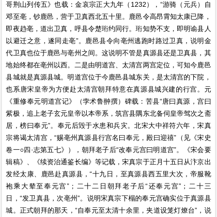
哥荆山列传五》也载：金哀宗正大九年（1232），“游骑（元兵）自
邓至亳，钞鹿邑，营于卫真西北五十里。鹿邑令高昂霄知太康已降，
即夜趋亳，道出卫真，呼县令楚珩约同行。珩知势不支，即明谕县人
以避迁之意，遂同走亳”。鹿邑县令向亳州逃跑时路过卫真，说明金
代卫真也位于鹿邑与亳州之间。这说明不管是真源县还是卫真县，其
地始终都在亳州以西。二是由明道宫、太清宫两宫定位，可知今鹿邑
县城就是真源县城。明道宫位于今鹿邑县城东关，是太清宫的下院，
也系唐宋皇帝为方便赴太清宫朝拜特意在真源县城兴建的行宫。元
《重修奉元明道宫记》（孛术鲁翀撰）碑载：苦县“唐曰真源，宫曰
紫极，追上老子玄元皇帝以本帝系，筑宫县隅东北备伺皇帝驾次之斋
居，榜曰奉元”。奉元后毁于水患和兵灾。北宋大中祥符六年，宋真
宗将谒太清宫，“赐亳州真源县行宫名曰奉元，殿曰迎禧”（见《宋史
卷一○四·志第五七》），朝拜老子后“改奉元宫曰明道宫”。《宋会要
辑稿》、《续资治通鉴长编》等记载，宋真宗于正月十五日从汴京出
发经太康、鹿邑赴真源县，“十九日，至真源县西五里大次，帝服靴
袍乘大辇至奉元宫”；二十二日朝拜老子后“还奉元宫”；二十三
日，“发卫真县，次亳州”。说明宋真宗下榻的奉元宫确实位于真源县
城。正式朝拜的那天，“自奉元至太清十余里，夹道设笼灯燎台”，说