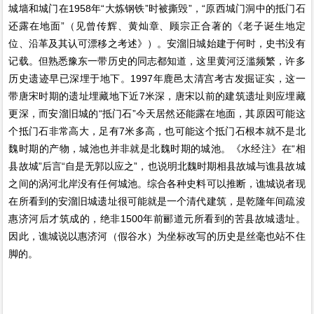
城墙和城门在1958年“大炼钢铁”时被撕毁”，“原西城门洞中的抵门石
还露在地面”（见曾传辉、黄灿章、顾宗正合著的《老子诞生地定
位、沿革及其认可漂移之考述》）。安溜旧城始建于何时，史书没有
记载。但熟悉豫东一带历史的同志都知道，这里黄河泛滥频繁，许多
历史遗迹早已深埋于地下。1997年鹿邑太清宫考古发掘证实，这一
带唐宋时期的遗址埋藏地下近7米深，唐宋以前的建筑遗址则应埋藏
更深，而安溜旧城的“抵门石”今天居然还能露在地面，其原因可能这
个抵门石非常高大，足有7米多高，也可能这个抵门石根本就不是北
魏时期的产物，城池也并非就是北魏时期的城池。《水经注》在“相
县故城”后言“自是无郭以应之”，也说明北魏时期相县故城与谯县故城
之间的涡河北岸没有任何城池。综合各种史料可以推断，谯城说者现
在所看到的安溜旧城遗址很可能就是一个清代建筑，是乾隆年间疏浚
惠济河后才筑成的，绝非1500年前郦道元所看到的苦县故城遗址。
因此，谯城说以惠济河（假谷水）为坐标改写的历史是丝毫也站不住
脚的。