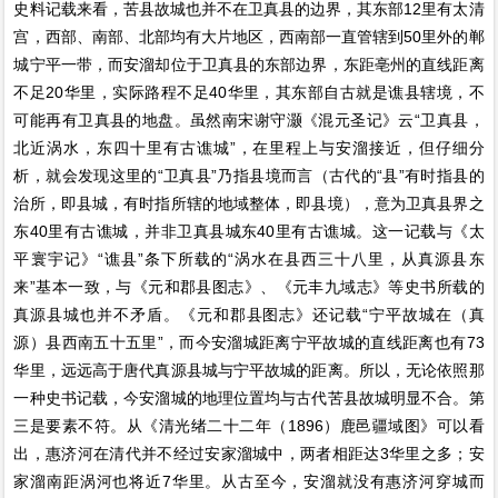
史料记载来看，苦县故城也并不在卫真县的边界，其东部12里有太清
宫，西部、南部、北部均有大片地区，西南部一直管辖到50里外的郸
城宁平一带，而安溜却位于卫真县的东部边界，东距亳州的直线距离
不足20华里，实际路程不足40华里，其东部自古就是谯县辖境，不
可能再有卫真县的地盘。虽然南宋谢守灏《混元圣记》云“卫真县，
北近涡水，东四十里有古谯城”，在里程上与安溜接近，但仔细分
析，就会发现这里的“卫真县”乃指县境而言（古代的“县”有时指县的
治所，即县城，有时指所辖的地域整体，即县境），意为卫真县界之
东40里有古谯城，并非卫真县城东40里有古谯城。这一记载与《太
平寰宇记》“谯县”条下所载的“涡水在县西三十八里，从真源县东
来”基本一致，与《元和郡县图志》、《元丰九域志》等史书所载的
真源县城也并不矛盾。《元和郡县图志》还记载“宁平故城在（真
源）县西南五十五里”，而今安溜城距离宁平故城的直线距离也有73
华里，远远高于唐代真源县城与宁平故城的距离。所以，无论依照那
一种史书记载，今安溜城的地理位置均与古代苦县故城明显不合。第
三是要素不符。从《清光绪二十二年（1896）鹿邑疆域图》可以看
出，惠济河在清代并不经过安家溜城中，两者相距达3华里之多；安
家溜南距涡河也将近7华里。从古至今，安溜就没有惠济河穿城而