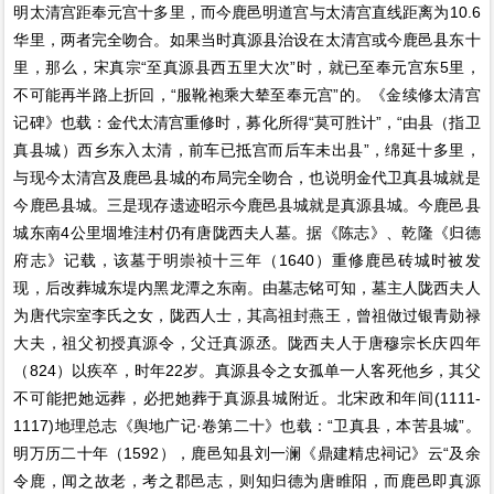
明太清宫距奉元宫十多里，而今鹿邑明道宫与太清宫直线距离为10.6
华里，两者完全吻合。如果当时真源县治设在太清宫或今鹿邑县东十
里，那么，宋真宗“至真源县西五里大次”时，就已至奉元宫东5里，
不可能再半路上折回，“服靴袍乘大辇至奉元宫”的。《金续修太清宫
记碑》也载：金代太清宫重修时，募化所得“莫可胜计”，“由县（指卫
真县城）西乡东入太清，前车已抵宫而后车未出县”，绵延十多里，
与现今太清宫及鹿邑县城的布局完全吻合，也说明金代卫真县城就是
今鹿邑县城。三是现存遗迹昭示今鹿邑县城就是真源县城。今鹿邑县
城东南4公里堌堆洼村仍有唐陇西夫人墓。据《陈志》、乾隆《归德
府志》记载，该墓于明崇祯十三年（1640）重修鹿邑砖城时被发
现，后改葬城东堤内黑龙潭之东南。由墓志铭可知，墓主人陇西夫人
为唐代宗室李氏之女，陇西人士，其高祖封燕王，曾祖做过银青勋禄
大夫，祖父初授真源令，父迁真源丞。陇西夫人于唐穆宗长庆四年
（824）以疾卒，时年22岁。真源县令之女孤单一人客死他乡，其父
不可能把她远葬，必把她葬于真源县城附近。北宋政和年间(1111-
1117)地理总志《舆地广记·卷第二十》也载：“卫真县，本苦县城”。
明万历二十年（1592），鹿邑知县刘一澜《鼎建精忠祠记》云“及余
令鹿，闻之故老，考之郡邑志，则知归德为唐睢阳，而鹿邑即真源