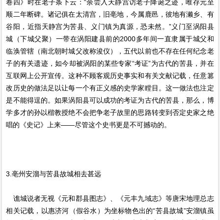
卷四》时在老子条下云：“余尝入天静宫访老子降诞之迹，唯存元至
顺二年断碑。诸记俱在太清宫，旧亳地，今属鹿邑，彼地有濑乡、有
谷阳，近指天静宫为苦县、义门镇为真源，恐未然。”义门至涡阳县
城（下城父聚）一带在涡阳建县前的2000多年间一直隶属于城父和
临涣管辖（南北朝时城父改称浚仪），五代以前也不存在任何纪念老
子的有关遗迹，如今却被涡阳的某些专家“考证”为古代的苦县，并在
互联网上公开宣传。这种不顾客观历史事实和有关文献记载，任意篡
改历史的做法足以让每一个有正义感的史学家瞠目。这一做法也注定
是不能得逞的。如果涡阳县可以成功的考证为古代的苦县，那么，博
学多才的孙以楷教授绝不会把争老子故里的思路转变到否定史家之绝
唱的《史记》上来——尽管这个史书更是不可撼动的。
3.亳州安溜与苦县故城相去甚远
谯城说者无视《元和郡县图志》、《元丰九域志》等唐宋地理总志
相关记载，以惠济河（假谷水）为坐标物色出的“苦县故城”安溜镇虽