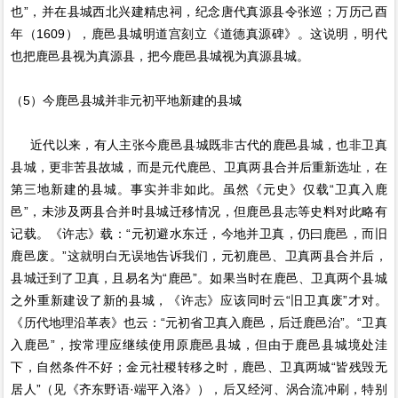
也”，并在县城西北兴建精忠祠，纪念唐代真源县令张巡；万历己酉
年（1609），鹿邑县城明道宫刻立《道德真源碑》。这说明，明代
也把鹿邑县视为真源县，把今鹿邑县城视为真源县城。
（5）今鹿邑县城并非元初平地新建的县城
近代以来，有人主张今鹿邑县城既非古代的鹿邑县城，也非卫真
县城，更非苦县故城，而是元代鹿邑、卫真两县合并后重新选址，在
第三地新建的县城。事实并非如此。虽然《元史》仅载“卫真入鹿
邑”，未涉及两县合并时县城迁移情况，但鹿邑县志等史料对此略有
记载。《许志》载：“元初避水东迁，今地并卫真，仍曰鹿邑，而旧
鹿邑废。”这就明白无误地告诉我们，元初鹿邑、卫真两县合并后，
县城迁到了卫真，且易名为“鹿邑”。如果当时在鹿邑、卫真两个县城
之外重新建设了新的县城，《许志》应该同时云“旧卫真废”才对。
《历代地理沿革表》也云：“元初省卫真入鹿邑，后迁鹿邑治”。“卫真
入鹿邑”，按常理应继续使用原鹿邑县城，但由于鹿邑县城境处洼
下，自然条件不好；金元社稷转移之时，鹿邑、卫真两城“皆残毁无
居人”（见《齐东野语·端平入洛》），后又经河、涡合流冲刷，特别