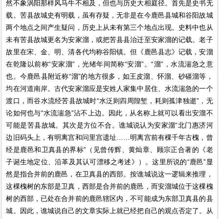
然不象涡阳那样风马牛不相及，但也与历史大相庭径。首先是史书无
载。苦县故城史有明载，虽有存疑，无非是在今鹿邑县城和谷阳故城
两个地点之间产生疑问，历史上从未有第三个地点出现。史料中也从
未有苦县故城更名为安家溜，或把苦县县治迁至安家溜的记载。老子
故里在宋、金、明、清各代均称谷阳镇。但《鹿邑县志》记载，安溜
在乾隆以前称“安家溜”，光绪年间简称“安溜”。“溜”，水流湍急之意
也。今鹿邑县附近称“溜”的地方很多，如王皮溜、怀溜、砂礓溜等，
均在河道南岸。古代安家溜应是安姓人家集中居住、水流湍急的一个
渡口，而谷水流经苦县故城时“水泛则四周隍堑，耗则孤津独逝”，无
论如何也与“水流湍急”沾不上边。因此，从名称上就可以看出安溜不
可能是苦县故城。其次是方位不合。谯城说认为安家溜“北门惠济河
边旧码头上，有明离宫和问里宫遗址……明离宫前有棵千年古槐，曾
经是鹿邑和卫真县的界标”（见曾传辉、黄灿章、顾宗正合著的《老
子诞生地定位、沿革及其认可漂移之考述》）。这里所说的“鹿邑”显
然是指合并前的鹿邑，在卫真县的西部。按谯城说这一逻辑来推理，
这棵槐树的东部是卫真，西部是合并前的鹿邑，而安溜城位于这棵槐
树的西部，已处在合并前的鹿邑辖区内，不可能成为东部卫真县的县
城。因此，谯城说自己的文章实际上就已经把自己的观点否定了。从