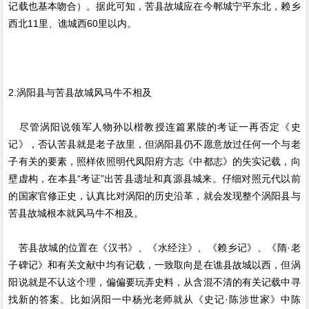
记载也基本吻合）。据此可知，苦县故城应在今郸城宁平东北，赖乡
西北11里、谯城西60里以内。
2.涡阳县与苦县故城风马牛不相及
尽管涡阳说领军人物孙以楷教授连篇累牍的考证一再否定《史
记》，否认苦县就是老子故里，但涡阳县仍不愿意放过任何一个与老
子有关的要素，照样依照明代凤阳府方志《中都志》的失实记载，向
壁虚构，在本县“考证”出苦县遗址和真源县城来。仔细对照元代以前
的国家官修正史，认真比对涡阳的历史沿革，就会发现整个涡阳县与
苦县故城根本就风马牛不相及。
苦县故城的位置在《汉书》、《水经注》、《赖乡记》、《隋·老
子碑记》和有关文献中均有记载，一致取向是在谯县故城以西，但涡
阳说就是不认这个理，偏偏要玩弄史料，从含混不清的有关记载中寻
找新的答案。比如涡阳一中杨光老师就从《史记·陈涉世家》中陈