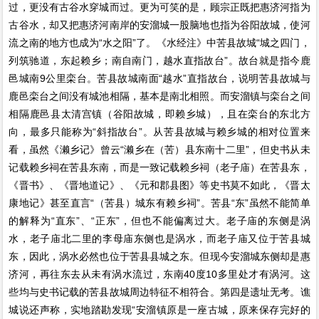
过，更没有古谷水穿城而过。更为可笑的是，顾宗正既把惠济河指为
古谷水，却又把惠济河南岸的安溜城一股脑地也指为谷阳故城，使河
流之南的地方也成为“水之阳”了。《水经注》中苦县故城“城之四门，
列筑驰道，东起赖乡；南自南门，越水直指故台”。故台就是指今鹿
邑城南9公里栾台。苦县故城南面“越水”直指故台，说明苦县故城与
鹿邑栾台之间没有城池相隔，基本是南北相照。而安溜镇与栾台之间
相隔鹿邑县太清宫镇（谷阳故城，即赖乡城），且在栾台的东北方
向，最多只能称为“斜指故台”。从苦县故城与赖乡城的相对位置来
看，虽然《濑乡记》曾云“濑乡在（苦）县东南十二里”，但史书从未
记载赖乡祠在苦县东南，而是一致记载赖乡祠（老子庙）在苦县东，
《晋书》、《晋地道记》、《元和郡县图》等史书莫不如此，《晋太
康地记》甚至直言“（苦县）城东有赖乡祠”。苦县“东”虽然不能简单
的解释为“直东”、“正东”，但也不能偏离过大。老子庙的东侧是涡
水，老子庙北二里的李母庙东侧也是涡水，而老子庙又位于苦县城
东，因此，涡水必然也位于苦县县城之东。但现今安溜城东侧却是惠
济河，再往东去从未有涡水流过，东南40度10多里处才有涡河。这
些均与史书记载的苦县故城周边特征不相符合。第四是遗址无考。谯
城说还声称，实地踏勘发现“安溜镇原是一座古城，原来保存完好的