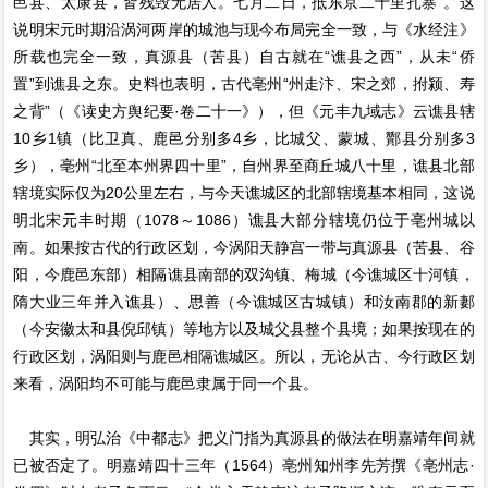
邑县、太康县，皆残毁无居人。七月二日，抵东京二十里扎寨”。这
说明宋元时期沿涡河两岸的城池与现今布局完全一致，与《水经注》
所载也完全一致，真源县（苦县）自古就在“谯县之西”，从未“侨
置”到谯县之东。史料也表明，古代亳州“州走汴、宋之郊，拊颍、寿
之背”（《读史方舆纪要·卷二十一》），但《元丰九域志》云谯县辖
10乡1镇（比卫真、鹿邑分别多4乡，比城父、蒙城、酇县分别多3
乡），亳州“北至本州界四十里”，自州界至商丘城八十里，谯县北部
辖境实际仅为20公里左右，与今天谯城区的北部辖境基本相同，这说
明北宋元丰时期（1078～1086）谯县大部分辖境仍位于亳州城以
南。如果按古代的行政区划，今涡阳天静宫一带与真源县（苦县、谷
阳，今鹿邑东部）相隔谯县南部的双沟镇、梅城（今谯城区十河镇，
隋大业三年并入谯县）、思善（今谯城区古城镇）和汝南郡的新郪
（今安徽太和县倪邱镇）等地方以及城父县整个县境；如果按现在的
行政区划，涡阳则与鹿邑相隔谯城区。所以，无论从古、今行政区划
来看，涡阳均不可能与鹿邑隶属于同一个县。
其实，明弘治《中都志》把义门指为真源县的做法在明嘉靖年间就
已被否定了。明嘉靖四十三年（1564）亳州知州李先芳撰《亳州志·