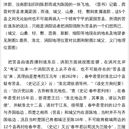
沛郡、汝南郡划归到陈郡而成为陈国的一块飞地。《晋书》记载，西
晋时苦县隶属梁国，而谯、城父、山桑、铚、酂则隶属谯郡，这5个
县之间无论如何也不可能再插入一个辖有宁平的梁国苦县。所谓的苦
在谯东的说法，只能是涡阳说者把涡阳强附为苦县的一个幻想而已。
（城父、山桑、铚、酂、思善、新郪、细阳等地现在的地名及地望参
见附图1:鹿邑、淮北、涡阳地理位置对比图和附图2:城父、义门地理
位置图）
把苦县由谯西挪到谯东后，涡阳方面就按图造骥，在涡河北岸
又“考证”出来一个涡阳历史上从不存在、也不可能存在的“苦县遗
址”来，其理由是楚考烈王元年（前262年），春申君受封淮北12个县
疑有苦县。《史记正义》云：“淮北谓徐泗等州。”《读史方舆纪要》
云：“自沂兖以南，古所称淮北地也。”查《史记·春申君列传》，在春
申君受封15年后，曾谓楚王曰：“淮北地边齐，其事急，请以为郡
便”。并献淮北十二县，请封于江东。很明显，春申君受封的12个县
与齐国临边，而楚之相邑（苦县）和城父均在原陈地，当时并不与齐
国临边，况且当时楚国已将都城迁至陈16年，不可能将都城周边的
12个县再封给春申君。《史记》又云“春申君以荀况为兰陵令”，兰陵