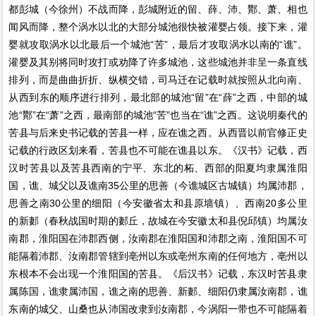
都彭城（今徐州）不战而降，彭城附近的留、薛、沛、酇、萧、相也
闻风而降，整个涡水以北的大部分城池很快被灌婴占领。接下来，灌
婴就攻取涡水以北最后一个城池“苦”，最后才攻取涡水以南的“谯”。
灌婴及其别将同时攻打或劝降了许多城池，这些城池并非呈一条直线
排列，而是曲曲折折、纵横交错，司马迁在记载时就按照从北向南、
从西到东的顺序进行排列，最北部的城池“留”在“薛”之西，中部的城
池“酇”在“萧”之西，最南部的城池“苦”也当在“谯”之西。这说明秦代的
苦县与后来史书记载的苦县一样，应在谯之西。从西晋以前官修正史
记载的行政区划来看，苦县也不可能在谯县以东。《汉书》记载，西
汉时苦县以及苦县西南的宁平、东北的柘、西部的阳夏均隶属淮阳
国，谯、城父以及谯南35公里的思善（今谯城区古城镇）均属沛郡，
思善之南30公里的细阳（今安徽省太和县原墙镇）、西南20多公里
的新郪（春秋战国时期的郪丘，故城在今安徽太和县倪邱镇）均属汝
南郡，淮阳国在沛郡西侧，汝南郡在淮阳国和沛郡之南，淮阳国不可
能隔着沛郡、汝南郡管辖到亳州以东或亳州东南的任何地方，亳州以
东根本不会出现一个淮阳国的苦县。《后汉书》记载，东汉时苦县隶
属陈国，谯隶属沛国，谯之南的思善、新郪、细阳仍隶属汝南郡，谯
东南的城父、山桑也从沛国改隶到汝南郡，今涡阳一带也不可能隔着