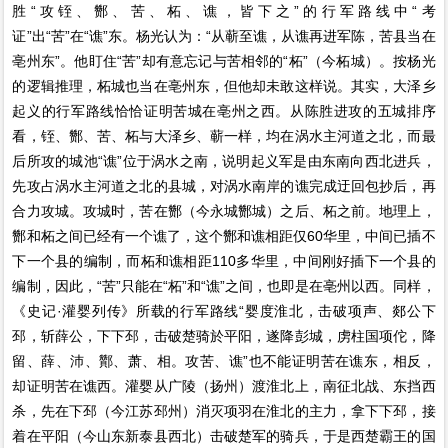
胜“攻铚、酂、苦、柘、谯，皆下之”的行军路线中“考
证”出“苦”在“谯”东。杨光认为：“从蕲至谯，从谯再进军陈，苦县当在
亳州东”。他盯住“苦”却有意忘记与苦相邻的“柘”（今柘城）。按杨光
的逻辑推理，柘城也当在亳州东，但他却未敢这样说。其实，大泽乡
起义的行军路线恰恰证明苦城在亳州之西。从陈胜进攻的五城排序
看，铚、酂、苦、柘与大泽乡、蕲一样，均在涡水主河道之北，而最
后所攻的城池“谯”位于涡水之南，说明起义军是由东南向西北进兵，
先攻占涡水主河道之北的县城，对涡水南岸的谯完成迂回包抄后，再
合力攻城。攻城时，苦在酂（今永城酂城）之后、柘之前。地理上，
酂和柘之间已经有一个谯了，这个酂和谯相距仅60华里，中间已插不
下一个县的编制，而柘和谯相距110多华里，中间刚好插下一个县的
编制，因此，“苦”只能在“柘”和“谯”之间，也即是在亳州以西。同样，
《史记·灌婴列传》所载的行军路线“婴度淮北，击破项声、郯公下
邳，斩薛公，下下邳，击破楚骑於平阳，遂降彭城，虏柱国项佗，降
留、薛、沛、酇、萧、相。攻苦、谯”也不能证明苦在谯东，相反，
却证明苦在谯西。灌婴从广陵（扬州）渡淮北上，南征北战、东挡西
杀，先在下邳（今江苏邳州）消灭项羽在淮北的主力，拿下下邳，接
着在平阳（今山东新泰县西北）击破楚军的骑兵，于是西楚霸王的国