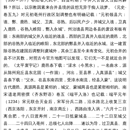
（550～577）谷阳省入武平、西晋时期宁平并入苦县又当如何解
释？所以，以宗教因素来合并县境的设想无异于痴人说梦。《元史·
卷五九》对元初亳州行政区划调整也有明确记载：“元初领县六：
谯、酂、鹿邑、城父、卫真、谷熟。后以民户少，并城父入谯，卫真
入鹿邑，谷熟入睢阳，酂入永城”。州治谯县周边各县的废设有板有
眼：东南部的城父并入临近的谯县，西部的卫真并入临近的鹿邑，北
部的谷熟并入临近的睢阳，东北部的酂县并入临近的永城。这一建置
除谷熟在建国后调整到虞城外，其余三县至今未有变化。元初合并的
县不计其数，对照古今官方地图可以发现，它们无一不是就近合并
的。《太平寰宇记》鹿邑条下载：“瀖水（今黑水）。一名曲水，源
从陈州宛丘县东北固（一作涸）。河出，至县界，入真源县”；城父
县条下载：“父水。在县东南四里，受漳水南流，经县入蒙”。这说明
古代鹿邑、真源两县是紧邻的，城父、蒙城两县也是紧密相邻的。南
宋遗老周密撰《齐东野语》卷五《端平入洛》也记载：端平元年
（1234）宋元联合灭金后，宋军分兵二路，沿水路北上收复三京
（西京洛阳，东京开封，南京商丘）。西路由淮入涡，“六月十二日
离合肥，十八日渡寿州，二十一日抵蒙城县……二十二日至城父
县……二十四日入亳州，总领七人出降……遂以为导，过卫真县、鹿