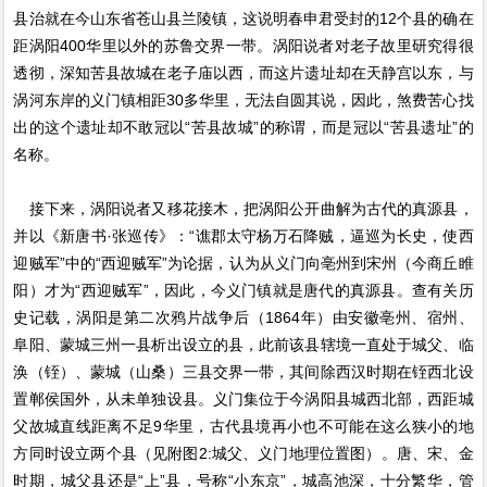
县治就在今山东省苍山县兰陵镇，这说明春申君受封的12个县的确在
距涡阳400华里以外的苏鲁交界一带。涡阳说者对老子故里研究得很
透彻，深知苦县故城在老子庙以西，而这片遗址却在天静宫以东，与
涡河东岸的义门镇相距30多华里，无法自圆其说，因此，煞费苦心找
出的这个遗址却不敢冠以“苦县故城”的称谓，而是冠以“苦县遗址”的
名称。
接下来，涡阳说者又移花接木，把涡阳公开曲解为古代的真源县，
并以《新唐书·张巡传》：“谯郡太守杨万石降贼，逼巡为长史，使西
迎贼军”中的“西迎贼军”为论据，认为从义门向亳州到宋州（今商丘睢
阳）才为“西迎贼军”，因此，今义门镇就是唐代的真源县。查有关历
史记载，涡阳是第二次鸦片战争后（1864年）由安徽亳州、宿州、
阜阳、蒙城三州一县析出设立的县，此前该县辖境一直处于城父、临
涣（铚）、蒙城（山桑）三县交界一带，其间除西汉时期在铚西北设
置郸侯国外，从未单独设县。义门集位于今涡阳县城西北部，西距城
父故城直线距离不足9华里，古代县境再小也不可能在这么狭小的地
方同时设立两个县（见附图2:城父、义门地理位置图）。唐、宋、金
时期，城父县还是“上”县，号称“小东京”，城高池深，十分繁华，管