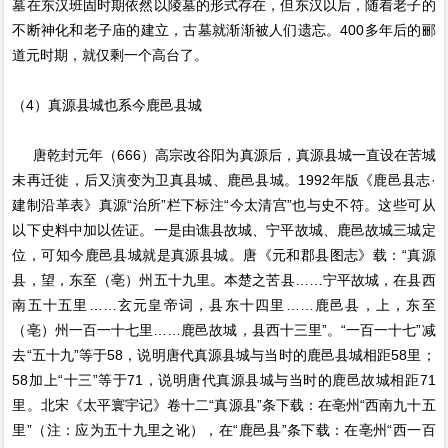
墓在东汉班固时期依然以陵墓的形式存在，但东汉以后，随着老子的
不断神化和老子庙的建立，古墓就渐渐被人们遗忘。400多年后的郦
道元时期，就仅剩一个高台了。
（4）真源县城也系今鹿邑县城
唐乾封元年（666）高宗改谷阳为真源后，真源县城一直设在苦城
未再迁徙，后又演变为卫真县城、鹿邑县城。1992年版《鹿邑县志·
建制沿革表》真源“治所”栏下标注“今太清宫”也与史不符。这些可从
以下史料中加以佐证。一是由谯县故城、宁平故城、鹿邑故城三城定
位，可知今鹿邑县城就是真源县城。唐《元和郡县图志》载：“真源
县，望，东至（亳）州五十九里。本楚之苦县……宁平故城，在县西
南五十五里……玄元皇帝词，县东十四里……鹿邑县，上，东至
（亳）州一百一十七里……鹿邑故城，县西十三里”。“一百一十七”减
去“五十九”等于58，说明唐代真源县城与当时的鹿邑县城相距58里；
58加上“十三”等于71，说明唐代真源县城与当时的鹿邑故城相距71
里。北宋《太平寰宇记》卷十二“真源县”条下载：在亳州“西南九十五
里”（注：应为五十九里之讹），在“鹿邑县”条下载：在亳州“西一百