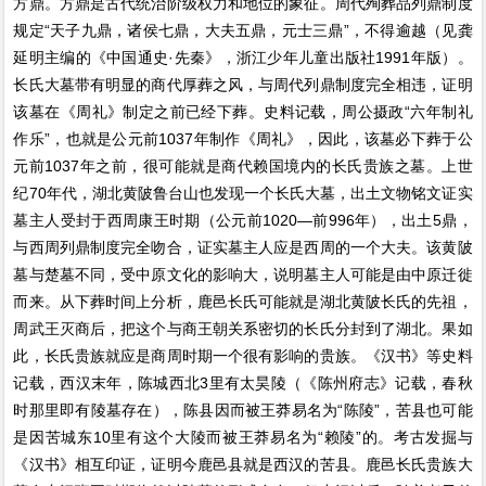
方鼎。方鼎是古代统治阶级权力和地位的象征。周代殉葬品列鼎制度
规定“天子九鼎，诸侯七鼎，大夫五鼎，元士三鼎”，不得逾越（见龚
延明主编的《中国通史·先秦》，浙江少年儿童出版社1991年版）。
长氏大墓带有明显的商代厚葬之风，与周代列鼎制度完全相违，证明
该墓在《周礼》制定之前已经下葬。史料记载，周公摄政“六年制礼
作乐”，也就是公元前1037年制作《周礼》，因此，该墓必下葬于公
元前1037年之前，很可能就是商代赖国境内的长氏贵族之墓。上世
纪70年代，湖北黄陂鲁台山也发现一个长氏大墓，出土文物铭文证实
墓主人受封于西周康王时期（公元前1020—前996年），出土5鼎，
与西周列鼎制度完全吻合，证实墓主人应是西周的一个大夫。该黄陂
墓与楚墓不同，受中原文化的影响大，说明墓主人可能是由中原迁徙
而来。从下葬时间上分析，鹿邑长氏可能就是湖北黄陂长氏的先祖，
周武王灭商后，把这个与商王朝关系密切的长氏分封到了湖北。果如
此，长氏贵族就应是商周时期一个很有影响的贵族。《汉书》等史料
记载，西汉末年，陈城西北3里有太昊陵（《陈州府志》记载，春秋
时那里即有陵墓存在），陈县因而被王莽易名为“陈陵”，苦县也可能
是因苦城东10里有这个大陵而被王莽易名为“赖陵”的。考古发掘与
《汉书》相互印证，证明今鹿邑县就是西汉的苦县。鹿邑长氏贵族大