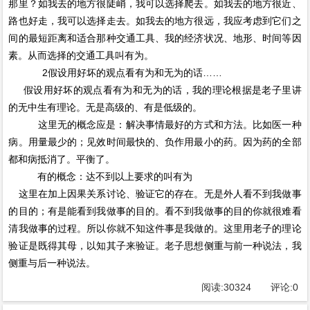
那里？如我去的地方很陡峭，我可以选择爬去。如我去的地方很近、
路也好走，我可以选择走去。如我去的地方很远，我应考虑到它们之
间的最短距离和适合那种交通工具、我的经济状况、地形、时间等因
素。从而选择的交通工具叫有为。
2假设用好坏的观点看有为和无为的话……
假设用好坏的观点看有为和无为的话，我的理论根据是老子里讲
的无中生有理论。无是高级的、有是低级的。
这里无的概念应是：解决事情最好的方式和方法。比如医一种
病。用量最少的；见效时间最快的、负作用最小的药。因为药的全部
都和病抵消了。平衡了。
有的概念：达不到以上要求的叫有为
这里在加上因果关系讨论、验证它的存在。无是外人看不到我做事
的目的；有是能看到我做事的目的。看不到我做事的目的你就很难看
清我做事的过程。所以你就不知这件事是我做的。这里用老子的理论
验证是既得其母，以知其子来验证。老子思想侧重与前一种说法，我
侧重与后一种说法。
阅读:
30324
评论:
0