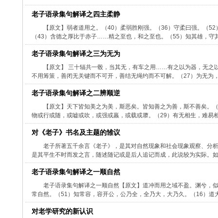
老子语录集句解译之四主柔静
【原文】弱者道用之。（40）柔弱胜刚强。（36）守柔曰强。（5
（43）含德之厚比于赤子……精之至也，和之至也。（55）知其雄，守其雌，
老子语录集句解译之三为无为
【原文】 三十辐共一毂，当其无，有车之用……有之以为器，无之
不用筹策，善闭无关键而不可开，善结无绳约而不可解。（27）为无为，则
老子语录集句解译之二辨顺逆
【原文】天下皆知美之为美，斯恶矣。皆知善之为善，斯不善矣。（
物或行或随，或嘘或吹，或强或羸，或载或隳。（29）有无相生，难易相成
对《老子》书名及主题的雏议
老子所著五千余言《老子》，是其对自然现象和社会现象观察、分
是其平生不时而发之言，随述随记或是后人追记而成，此说较为实际。如同
老子语录集句解译之一顺自然
老子语录集句解译之一顺自然【原文】道冲而用之域不盈。渊兮，似
常自然。（51）知常容，容开公，公乃全，全乃大，大乃久。（16）道大
对老学研究的新认识