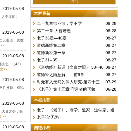
研究
2019-05-08
本栏最新
，入于无间。
二十九章欲不欲，学不学
08-28
第二十章 大智若愚
08-28
2019-05-08
老子36章—40章
08-27
言无瑕谪，善数
道德新经第二章
08-27
>>
道德新经第一章
08-27
2019-05-08
老子31--35
08-27
损之。（42）
《道德经》新译（文白对照） 38--40
08-27
文>>
道德经之随意解——前9章
08-27
章
2019-05-08
对无有入无间的深入研究-第四十三
07-29
不住推敲。有说
《老子》第十五章 守道者的形象
06-28
章
本栏推荐
2019-05-08
老子、《老子》、老学、道家、道学家、道
…大莫之令，而
>>
老子论“无为”
士
2019-05-08
阅读排行