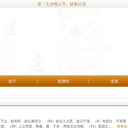
距『七夕情人节』还有12天
老子
道德经
道家
下之。欲先民，必以身后之。（66）处众人之恶，故几于道。（8）知其白，守其黑
（39）人之所恶，唯孤、寡、不谷，而侯王以为称。（42）受国之......
阅读全文