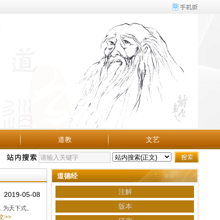
道教
文艺
道德经
注解
2019-05-08
版本
，为天下式。
>>