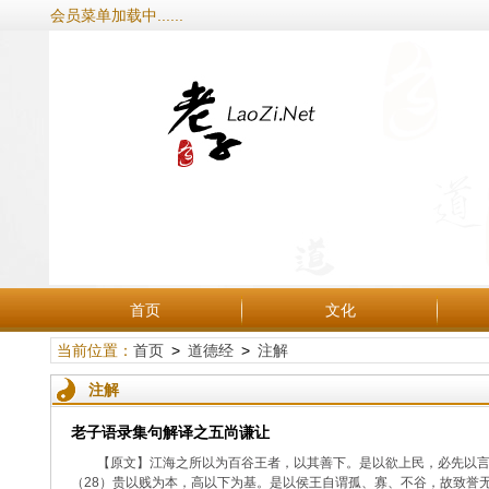
会员菜单加载中......
首页
文化
当前位置：
首页
>
道德经
>
注解
注解
老子语录集句解译之五尚谦让
【原文】江海之所以为百谷王者，以其善下。是以欲上民，必先以言
（28）贵以贱为本，高以下为基。是以侯王自谓孤、寡、不谷，故致誉无誉。