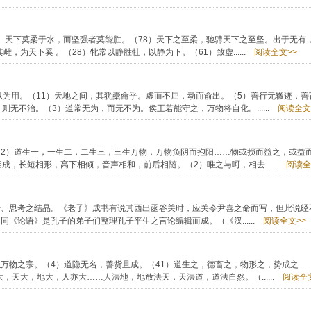
2）天下莫柔于水，而坚强者莫能胜。（78）天下之至柔，驰骋天下之至坚。出于无有
为天下奚 。（28）牝常以静胜牡，以静为下。（61）致虚......
阅读全文>>
以为用。（11）天地之间，其犹橐龠乎。虚而不屈，动而俞出。（5）善行无辙迹，善
无不治。（3）道常无为，而无不为。侯王若能守之，万物将自化。......
阅读全文
2）道生一，一生二，二生三，三生万物，万物负阴而抱阳……物或损而益之，或益而
，长短相形，高下相倾，音声相和，前后相随。（2）唯之与呵，相去......
阅读全
析、思考之结晶。《老子》成书有说其西出函谷关时，应关令尹喜之命而写，但此说经
《论语》是孔子的弟子们整理孔子平生之言论编辑而成。（《汉......
阅读全文>>
万物之宗。（4）道隐无名，善货且成。（41）道生之，德畜之，物形之，势成之…
，天大，地大，人亦大……人法地，地放法天，天法道，道法自然。（......
阅读全文