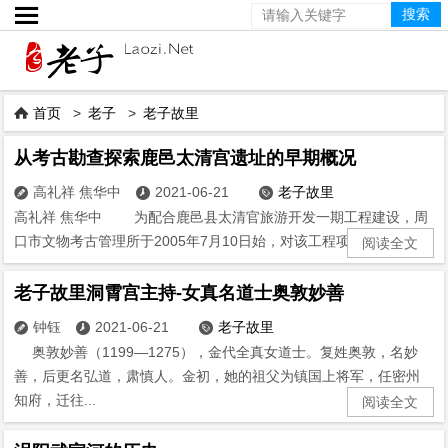

首页
>
老子
>
老子故里

从考古勘查探索鹿邑太清宫遗址的早期概况
高礼祥 焦华中
2021-06-21
老子故里



高礼祥 焦华中 为配合鹿邑县太清官旅游开发一期工程建设，周
口市文物考古管理所于2005年7月10日始，对该工程项目范围内...
阅读全文
老子故里洞霄宫主持-女真名道士奥敦妙善
钟钰
2021-06-21
老子故里



奥敦妙善（1199—1275），金代全真女道士。复姓奥敦，名妙
善，后更名弘道，肃慎人。金初，她的祖父为镇国上将军，任密州
知府，迁往...
阅读全文