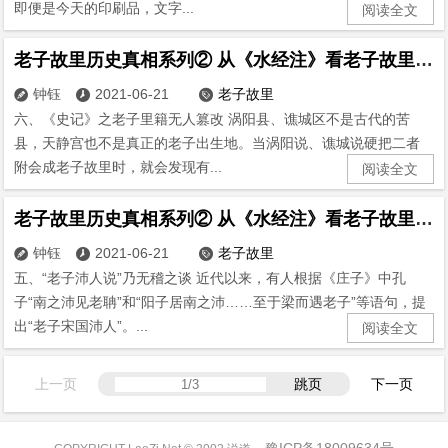
即便是今天的印刷品，文字...
阅读全文
老子故里历史真相系列② 从《水经注》看老子故里(6)
钟钰
2021-06-21
老子故里



六、《史记》之老子里籍无人篡改 涡阳县、谯城区不是古代的苦
县，天静宫也不是真正的老子出生地。当涡阳说、谯城说硬把二者
附会成老子故里时，就会发现有...
阅读全文
老子故里历史真相系列② 从《水经注》看老子故里(5)
钟钰
2021-06-21
老子故里



五、“老子沛人说”乃无稽之谈 近代以来，有人根据《庄子》中孔
子“南之沛见老聃”和“阳子居南之沛……至于梁而遇老子”等语句，提
出“老子宋国沛人”。...
阅读全文
上一页
跳页
下一页
豫ICP备18009634号