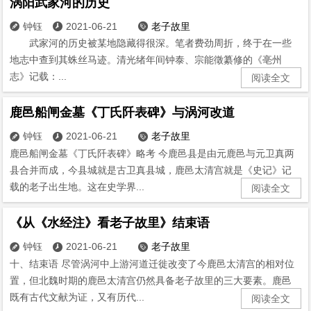
涡阳武家河的历史
钟钰
2021-06-21
老子故里



武家河的历史被某地隐藏得很深。笔者费劲周折，终于在一些
地志中查到其蛛丝马迹。清光绪年间钟泰、宗能徵纂修的《亳州
志》记载：...
阅读全文
鹿邑船闸金墓《丁氏阡表碑》与涡河改道
钟钰
2021-06-21
老子故里



鹿邑船闸金墓《丁氏阡表碑》略考 今鹿邑县是由元鹿邑与元卫真两
县合并而成，今县城就是古卫真县城，鹿邑太清宫就是《史记》记
载的老子出生地。这在史学界...
阅读全文
《从《水经注》看老子故里》结束语
钟钰
2021-06-21
老子故里



十、结束语 尽管涡河中上游河道迁徙改变了今鹿邑太清宫的相对位
置，但北魏时期的鹿邑太清宫仍然具备老子故里的三大要素。鹿邑
既有古代文献为证，又有历代...
阅读全文