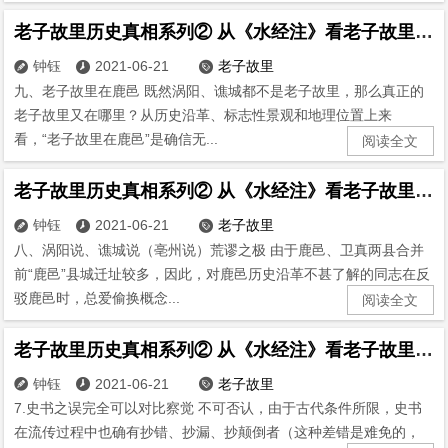
老子故里历史真相系列② 从《水经注》看老子故里(9)
钟钰
2021-06-21
老子故里



九、老子故里在鹿邑 既然涡阳、谯城都不是老子故里，那么真正的
老子故里又在哪里？从历史沿革、标志性景观和地理位置上来
看，“老子故里在鹿邑”是确信无...
阅读全文
老子故里历史真相系列② 从《水经注》看老子故里(8)
钟钰
2021-06-21
老子故里



八、涡阳说、谯城说（亳州说）荒谬之极 由于鹿邑、卫真两县合并
前“鹿邑”县城迁址较多，因此，对鹿邑历史沿革不甚了解的同志在反
驳鹿邑时，总爱偷换概念...
阅读全文
老子故里历史真相系列② 从《水经注》看老子故里(7)
钟钰
2021-06-21
老子故里



7.史书之误完全可以对比察觉 不可否认，由于古代条件所限，史书
在流传过程中也确有抄错、抄漏、抄颠倒者（这种差错是难免的，