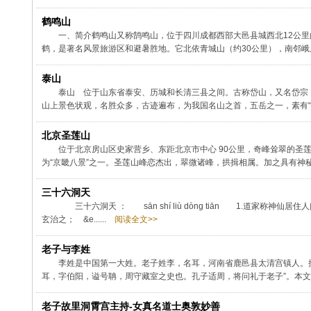
鹤鸣山
一、简介鹤鸣山又称鹄鸣山，位于四川成都西部大邑县城西北12公里
鹤，是著名风景旅游区和避暑胜地。它北依青城山（约30公里），南邻峨眉山
泰山
泰山 位于山东省泰安、历城和长清三县之间。古称岱山，又名岱宗，
山上景色状观，名胜众多，古迹遍布，为我国名山之首，五岳之一，素有“五岳之
北京圣莲山
位于北京房山区史家营乡、东距北京市中心 90公里，奇峰耸翠的圣
为“京畿八景”之一。圣莲山峰恋杰出，翠微诸峰，拱揖相属。加之具有神秘色
三十六洞天
三十六洞天 ： sān shí liù dònɡ tiān 1.道
玄治之； &e......
阅读全文>>
老子与李姓
李姓是中国第一大姓。老子姓李，名耳，河南省鹿邑县太清宫镇人。
耳，字伯阳，谥号聃，周守藏室之史也。孔子适周，将问礼于老子”。本文重
老子故里洞霄宫主持-女真名道士奥敦妙善