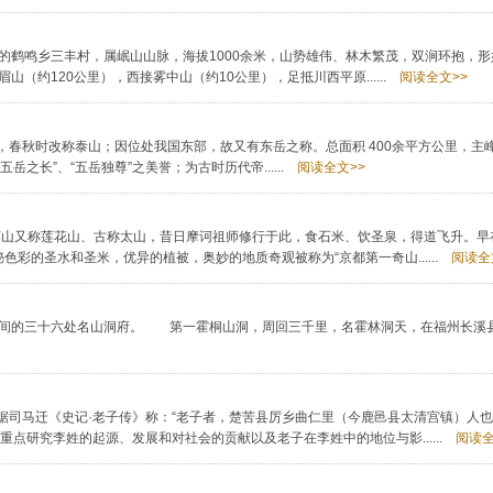
的鹤鸣乡三丰村，属岷山山脉，海拔1000余米，山势雄伟、林木繁茂，双涧环抱，
（约120公里），西接雾中山（约10公里），足抵川西平原......
阅读全文>>
春秋时改称泰山；因位处我国东部，故又有东岳之称。总面积 400余平方公里，主峰海
长”、“五岳独尊”之美誉；为古时历代帝......
阅读全文>>
莲山又称莲花山、古称太山，昔日摩诃祖师修行于此，食石米、饮圣泉，得道飞升。早
彩的圣水和圣米，优异的植被，奥妙的地质奇观被称为“京都第一奇山......
阅读全
家称神仙居住人间的三十六处名山洞府。 第一霍桐山洞，周回三千里，名霍林洞天，在福州长
据司马迁《史记·老子传》称：“老子者，楚苦县厉乡曲仁里（今鹿邑县太清宫镇）人
点研究李姓的起源、发展和对社会的贡献以及老子在李姓中的地位与影......
阅读全