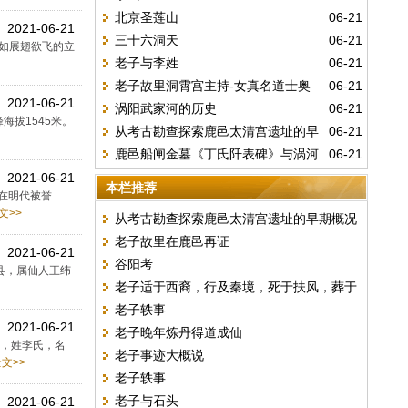
北京圣莲山
06-21
2021-06-21
三十六洞天
06-21
形如展翅欲飞的立
老子与李姓
06-21
老子故里洞霄宫主持-女真名道士奥
06-21
2021-06-21
涡阳武家河的历史
06-21
敦妙善
拔1545米。
从考古勘查探索鹿邑太清宫遗址的早
06-21
鹿邑船闸金墓《丁氏阡表碑》与涡河
06-21
期概况
2021-06-21
改道
本栏推荐
在明代被誉
文>>
从考古勘查探索鹿邑太清宫遗址的早期概况
老子故里在鹿邑再证
2021-06-21
谷阳考
溪县，属仙人王纬
老子适于西裔，行及秦境，死于扶风，葬于
老子轶事
槐里
2021-06-21
老子晚年炼丹得道成仙
也，姓李氏，名
老子事迹大概说
文>>
老子轶事
老子与石头
2021-06-21