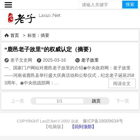

首页
> 标签：摘要

“鹿邑老子故里”的权威认定（摘要）
老子文史网
2025-03-16
老子故里



一、国家门户网站对鹿邑老子故里的介绍◉中央政府网：老子故里
——河南省鹿邑县举行盛大庆典活动和公祭仪式，纪念老子诞辰258
3周年。◉中央统战部网：...
阅读全文
上一页
跳页
下一页
豫ICP备18009634号
COPYRIGHT LaoZi.Net © 2002 说道
【电脑版】
【回到顶部】