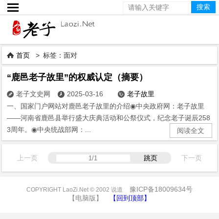

首页
> 标签：面对

“鹿邑老子故里”的权威认定（摘要）
老子文史网
2025-03-16
老子故里



一、国家门户网站对鹿邑老子故里的介绍◉中央政府网：老子故里
——河南省鹿邑县举行盛大庆典活动和公祭仪式，纪念老子诞辰258
3周年。◉中央统战部网：...
阅读全文
上一页
跳页
下一页
豫ICP备18009634号
COPYRIGHT LaoZi.Net © 2002 说道
【电脑版】
【回到顶部】