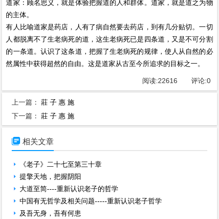
道家：顾名思义，就是体验把握道的人和群体。道家，就是道之为物
的主体。
有人比喻道家是药店，人有了病自然要去药店，到有几分贴切。一切
人都脱离不了生老病死的道，这生老病死已是四条道，又是不可分割
的一条道。认识了这条道，把握了生老病死的规律，使人从自然的必
然属性中获得超然的自由。这是道家从古至今所追求的目标之一。
阅读:
22616
评论:
0
上一篇：
莊 子 惠 施
下一篇：
莊 子 惠 施

相关文章
《老子》二十七至第三十章
提擎天地，把握阴阳
大道至简----重新认识老子的哲学
中国有无哲学及相关问题-----重新认识老子哲学
及吾无身，吾有何患