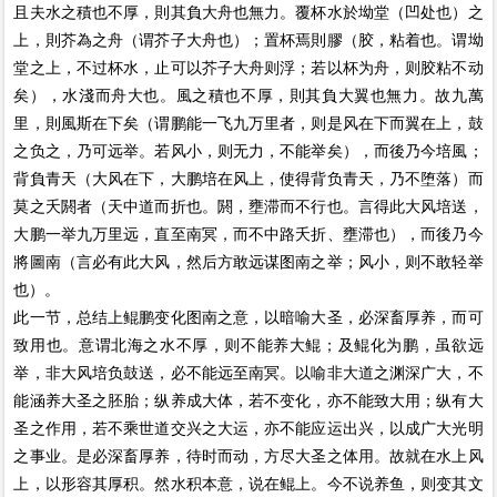
且夫水之積也不厚，則其負大舟也無力。覆杯水於坳堂（凹处也）之
上，則芥為之舟（谓芥子大舟也）；置杯焉則膠（胶，粘着也。谓坳
堂之上，不过杯水，止可以芥子大舟则浮；若以杯为舟，则胶粘不动
矣），水淺而舟大也。風之積也不厚，則其負大翼也無力。故九萬
里，則風斯在下矣（谓鹏能一飞九万里者，则是风在下而翼在上，鼓
之负之，乃可远举。若风小，则无力，不能举矣），而後乃今培風；
背負青天（大风在下，大鹏培在风上，使得背负青天，乃不堕落）而
莫之夭閼者（天中道而折也。閼，壅滞而不行也。言得此大风培送，
大鹏一举九万里远，直至南冥，而不中路夭折、壅滞也），而後乃今
將圖南（言必有此大风，然后方敢远谋图南之举；风小，则不敢轻举
也）。
此一节，总结上鲲鹏变化图南之意，以暗喻大圣，必深畜厚养，而可
致用也。意谓北海之水不厚，则不能养大鲲；及鲲化为鹏，虽欲远
举，非大风培负鼓送，必不能远至南冥。以喻非大道之渊深广大，不
能涵养大圣之胚胎；纵养成大体，若不变化，亦不能致大用；纵有大
圣之作用，若不乘世道交兴之大运，亦不能应运出兴，以成广大光明
之事业。是必深畜厚养，待时而动，方尽大圣之体用。故就在水上风
上，以形容其厚积。然水积本意，说在鲲上。今不说养鱼，则变其文