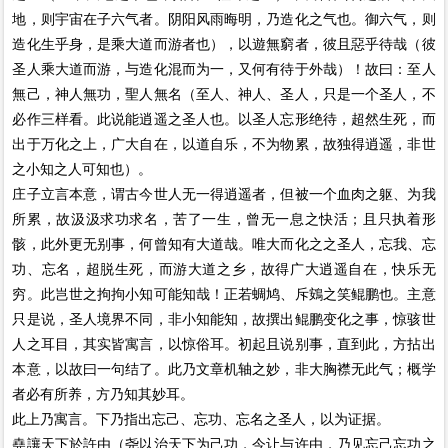
地，则宇宙在子六气者。阴阳风雨晦明，乃造化之气也。御六气，则
造化生乎身，是乘大道而游者也），以遊無窮者，彼且惡乎待哉（彼
圣人乘大道而游，与造化混而为一，又何有待于外哉）！故曰：至人
無己，神人無功，聖人無名（至人、神人、圣人，只是一个圣人，不
必作三样看。此说能逍遥之圣人也。以圣人忘形绝待，超然生死，而
出于万化之上，广大自在，以道自乐，不为物累，故独得逍遥，非世
之小知之人可知也）。
庄子立言本意，谓古今世人无一得逍遥者，但被一个血肉之躯、为我
所累，故汲汲求功求名，苦了一生，曾无一息之快活；且只执着形
骸，此外更无别事，何曾知有大道哉。唯大而化之之圣人，忘我、忘
功、忘名，超脱生死，而游大道之乡，故得广大逍遥自在，快乐无
穷。此岂世之拘拘小知可能知哉！正若蜩鸠、斥鴳之笑鲲鹏也。主意
只是说，圣人境界不同，非小知能知，故撰出鲲鹏变化之事，惊骇世
人之耳目，其实皆寓言，以惊俗耳。初起且说别事，直到此，方拈出
本意，以故曰一句结了。此乃文章机轴之妙，非大胸襟无此气；概学
者必有所养，方乃知其妙耳。
此上乃寓言。下乃指出忘己、忘功、忘名之圣人，以为证据。
堯讓天下於許由（尧以治天下为己功，今让与许由，乃见忘己忘功之