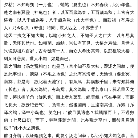
夕枯）不知晦朔（一月也），蟪蛄（夏虫也）不知春秋，此小年也。
楚之南有冥靈（神龟也）者，以五百歲為春，五百歲為秋；上古有大
椿者，以八千歲為春，八千歲為秋（此大年也）。而彭祖（有寿之
人）乃今以久（寿也）特聞，眾人匹之，不亦悲乎！
此因二虫之不知大鹏，以喻小知之人，不知圣人之广大，以各尽其
量，无怪其然也。如朝菌、蟪蛄，岂知有冥灵、大椿之寿哉。且世人
只说彭祖八百岁，古今独有一人，而众人希比其寿。以彭祖较大椿，
则又可悲矣。世人小知，如是而已。
湯之問棘（汤之贤相也）也是已（言小知不及大知，即汤之问棘，便
是此事也）。窮髮（不毛之地也）之北有冥海者，天池也（要北冥、
南冥，都是海，故此着天池字）。有魚焉，其廣數千里，未有知其脩
（长也）者，其名為鯤。有鳥焉，其名為鵬，背若泰山，翼若垂天之
雲，摶扶搖羊角（旋风也）而上者九萬里，絕雲氣（气在半空，而鹏
飞负天，故云绝云气），負青天，然後圖南，且適南冥也。斥鴳（斥
泽名鴳，泽中小鸟也）笑之曰：“彼且奚適也？我騰躍而上，不過數
仞（七尺曰仞）而下，翱翔蓬蒿之間，此亦飛之至也，而彼且奚適
也？”此小大之辨也。
前引齐谐，以证鲲鹏之事。此复引汤之问棘，以证小知大知之事。言