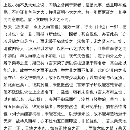
上说小知不及大知之说，即汤之曾问于棘者，便是此事。然且即举鲲
鹏，不但证其鱼鸟之大，抑且证明小大之辨。故一引而两证之，其事
同而意别也。故下文即明小大之不同。
故夫（故夫者，承上义而言也）知效一官，行比（用也）一鄉，德
（才也）合一君，而徵（所信也）一國者，其自視也，亦若此矣（亦
若斥鴳之自足也）。而宋榮子猶然笑之（宋荣子，宋之贤人也。笑，
谓彼四等人，汲汲然以才智、以所一己之浮名者）。且舉世而譽之而
不加勸，舉世而非之而不加沮（沮，丧气失色也），定乎內外之分，
辨乎榮辱之竟，斯已矣（言宋荣子所以笑彼汲汲于浮名者，其自处以
能忘名。故举世誉之而不加劝，举世非之而不加沮。此但定其内之实
德在己、外之毁誉由人，故不以毁誉少动其心；以知荣辱与己无预。
如此而已矣）。彼其於世，未數數然也（言宋荣子所以能忘毁誉者，
但不汲汲以求世上之虚名耳）。雖然，猶有未樹也（言未有树立也，
以但能忘名，未忘我）。夫列子御風而行，泠然（轻举貌）善也，旬
有五日而后返。彼於致福者，未數數然也。此雖免乎行，猶有所待者
也（列子虽能忘祸福，未能忘死生，以形骸未脱，故不能与造物游于
无穷，故待风而举，亦不过旬五日而即返，非长往也）。若夫乘天地
之正（正，天地之本也，如各正性命之正），而御六氣之辨（乘天