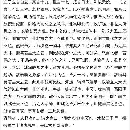
庄子立言自云，寓言十九，重言十七，卮言日出、和以天倪。一书之
言，不出三种。若此鲲鹏，皆寓言也。以托物寓意，以明道，如所云
譬喻是也。此逍遥主意，只是形容大而化之谓圣，惟圣人乃得逍遥。
故撰出鲲鹏，以喻大而化之之意耳。北冥即北海，以旷远、非世人所
见之地，以喻玄冥大道。海中之鲲，以喻大道体中，养成大圣之胚
胎。喻如大鲲，非北海之大，不能养也。鲲化鹏，正喻大而化之之谓
圣也。然鲲虽大，乃块然一物耳，谁知其大？必若化而为鹏，乃见其
大耳。鹏翼若垂天之云，则比鲲在海中之大，可知矣。怒而飞者，言
鹏之大，不易举也，必奋全体之力，乃可飞腾。以喻圣人，虽具全
体，向沉于渊深静密之中，难发其用。必须奋全体道力，乃可舍静而
趋动。故若鹏之必怒，而后可飞也。圣人一出，则覆翼群生，故喻鸟
翼若垂天之云，此则非鲲可比也。海运，谓海气运动，以喻圣人乘大
气运以出世间，非等闲也。将徙，徙者迁也。南冥，犹南明，谓阳明
之方，乃人君南面之喻。谓圣人应运出世，则为圣帝明王，即可南面
以临莅天下也。后之大宗师，即此之圣人应帝王，即徙南冥之意也。
所谓言有宗、事有君者，正此意也。
齊諧者，志怪者也。諧之言曰：“鵬之徙於南冥也，水擊三千里，摶
扶搖而上者九萬里，去以六月息者也。”