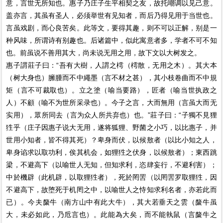
意，言世无所知也。惠子乃庄子生平相契之友，故托嘲调以见己意。
盖亦言，其虽有圣人，必须举世有见知者，而后乃得见用于当世也。
言虽戏剧，而心良苦矣。此等文，要得其趣，则不可以正解，别是一
种风味，所谓诗有别趣也。后诸篇中，似此寓意者多，学者不可不知
也。前虽说不善用其大，尚未说无用之用，故下文以大树发之。
惠子謂莊子曰：“吾有大樹，人謂之樗（樗散，无用之木）。其大本
（树大身也）臃腫而不中繩墨（言不材之甚），其小枝卷曲而不中規
矩（言不可裁取也）。立之塗（喻当要路），匠者（喻当世执政之
人）不顧（喻不为世所采录也）。今子之言，大而無用（言虽大而无
实用），眾所同去（言为众人所共弃也）也。”莊子曰：“子獨不見狸
狌乎（庄子因惠子说大无用，遂将狐狸、野菌之小巧，以比惠子，并
世用小知者，皆不得其死）？卑身而伏，以候敖者（以比小知之人，
卑身谄求以取功利，俟其机会，如狸狌之伏身，以候敖者）；東西跳
梁，不避高下（以喻世人无知，但知求利，恣肆妄行，不避利害）；
中於機辟（此机辟，以取狸狌者），死於罔罟（以罔罟罗取狸狌，因
不避高下，故堕死于机罔之中，以喻世人之恃知求利名者，亦若此而
已）。今夫斄牛（南方山中有此大牛），其大若垂天之雲（斄牛虽
大，未必如此，乃卮言也）。此能為大矣，而不能執鼠（言斄牛之