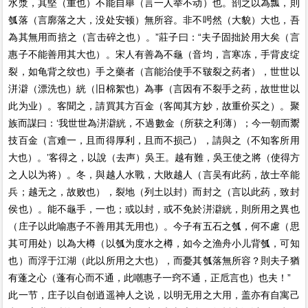
水漿，其堅（重也）不能自舉（言一人举不动）也。剖之以為瓢，則
瓠落（言廓落之大，没处安顿）無所容。非不呺然（大貌）大也，吾
為其無用而掊之（言击碎之也）。”莊子曰：“夫子固拙於用大矣（言
惠子不能善用其大也）。宋人有善為不龜（音均，言寒冻，手背皮绽
裂，如龟背之纹也）手之藥者（言能治使手不皲裂之药者），世世以
洴澼（漂洗也）絖（旧棉絮也）為事（言因有不裂手之药，故世世以
此为业）。客聞之，請買其方百金（客闻其方妙，故重价买之）。聚
族而謀曰：‘我世世為洴澼絖，不過數金（所获之利薄）；今一朝而鬻
技百金（言难一，且而得厚利，且而不损己），請與之（不知客所用
大也）。’客得之，以說（去声）吳王。越有難，吳王使之將（使得方
之人以为将）。冬，與越人水戰，大敗越人（言吴有此药，故士卒能
兵；越无之，故败也），裂地（列土以封）而封之（言以此药，致封
侯也）。能不龜手，一也；或以封，或不免於洴澼絖，則所用之異也
（庄子以此喻惠子不善用其无用也）。今子有五石之瓠，何不慮（思
其可用处）以為大樽（以瓠为度水之樽，如今之渔舟小儿背瓠，可知
也）而浮于江湖（此以所用之大也），而憂其瓠落無所容？則夫子猶
有蓬之心（蓬有心而不通，此嘲惠子一窍不通，正卮言也）也夫！”
此一节，庄子以自创逍遥神人之说，以明无用之大用，盖亦有自寓己