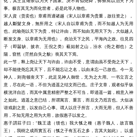
化，其土苴绪余以为天下国家。决不肯似尧舜，弊弊焉以治天下为
事。极言其无为而化世者，必是此等人物也。
宋人資（货卖也）章甫而適诸越（宋人以章甫为贵重，故往资之），
越人斷髮文身，無所用之（宋人自以章甫为贵，而不知越人为无用
也。此喻尧以天下为贵，特让许由，而不知由无用天下为，大似越人
断发文身、以章甫为无用也）。堯治天下之民，平海內之政。往見四
子（即齧缺、披衣、王倪之类）藐姑射之山，汾水（尧之都也）之
陽，窅然（茫然自失之貌）喪其天下焉。
此一节，释上尧让天下与许由，许由不受，意谓由虽不受尧之天下，
却不能使尧忘其天下，且不能忘让之名，以由未忘一己故也。今一见
神人，则尧顿丧天下，此足见神人御世，无为之大用。一书立言之
意，尽在此一语，不但为逍遥之结文而已也。庄子文章，观者似乎纵
横洸洋自恣，而其中属意精密严整之不可当，即逍遥一篇，精意入神
之如此。逍遥之意已结，所谓寓言、重言，而后文乃卮言也。大似诙
谐戏剧之意，以发自己心事。谓人以庄子所言，大而无用，但人不善
用，不知无用之用为大用，故假惠子以发之。
惠子謂莊子曰：“魏王遗（馈也）我大瓠之種（惠子魏人，故言魏
王），我樹之成而實五石（瓠之子有五石之多，言其大如此）。以盛