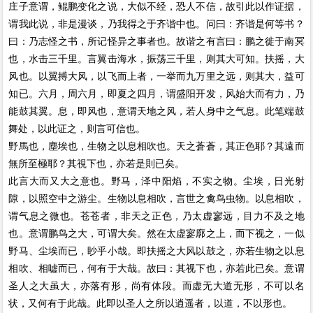
庄子意谓，鲲鹏变化之说，大似不经，恐人不信，故引此以作证据，
谓我此说，非是漫谈，乃我得之于齐谐中也。问曰：齐谐是何等书？
曰：乃志怪之书，所记怪异之事者也。故谐之有言曰：鹏之徙于南冥
也，水击三千里。言翼击海水，振荡三千里，则其大可知。扶摇，大
风也。以翼搏大风，以飞而上者，一举而九万里之远，则其大，益可
知已。六月，周六月，即夏之四月，谓盛阳开发，风始大而有力，乃
能鼓其翼。息，即风也，意谓天地之风，若人身中之气息。此笔端鼓
舞处，以此证之，则言可信也。
野馬也，塵埃也，生物之以息相吹也。天之蒼蒼，其正色耶？其遠而
無所至極耶？其視下也，亦若是則已矣。
此言大而又大之意也。野马，泽中阳焰，不实之物。尘埃，日光射
隙，以照空中之游尘。生物以息相吹，言世之禽鸟虫物。以息相吹，
谓气息之微也。苍苍者，非天之正色，乃太虚寥远，目力不及之地
也。意谓鹏鸟之大，可谓大矣。然在太虚寥廓之上，而下视之，一似
野马、尘埃而已，眇乎小哉。即扶摇之大风以鼓之，亦若生物之以息
相吹、相嘘而已，何有于大哉。故曰：其视下也，亦若此已矣。意谓
圣人之大虽大，亦落有形，尚有体段。而虚无大道无形，不可以名
状，又何有于此哉。此即以圣人之所以逍遥者，以道，不以形也。