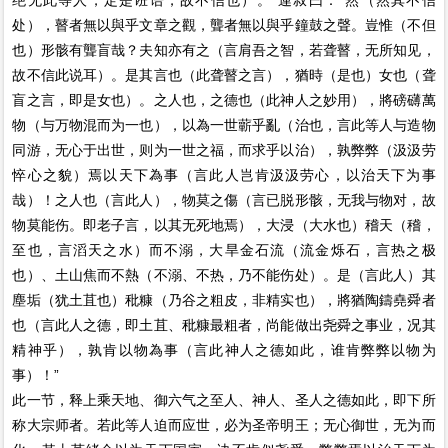
绝无此等人，定是诳语，故不信也）。”連叔曰：“然（然其不信
处），瞽者無以與乎文章之觀，聾者無以與乎鐘鼓之聲。豈惟（不但
也）形骸有聾盲哉？夫知亦有之（言肩吾之智，若聋瞽，无所知见，
故不信此说耳）。是其言也（此聋瞽之言），猶時（是也）女也（聋
盲之言，即是女也）。之人也，之德也（此神人之妙用），將磅礴萬
物（与万物混而为一也），以為一世蘄乎亂（治也，言此等人与造物
同游，无心于出世，则为一世之福，而求乎以治），孰弊弊（汲汲劳
悴心之貌）焉以天下為事（言此人岂肯汲汲劳心，以治天下为事
哉）！之人也（言此人），物莫之傷（言已脱形骸，无我与物对，故
物莫能伤。即老子言，以其无死地焉），大浸（大水也）稽天（稽，
至也，言滔天之水）而不溺，大旱金石流（流金烁石，言热之极
也）、土山焦而不熱（不溺、不热，乃不能伤处）。是（言此人）其
塵垢（犹土苴也）秕糠（乃谷之粗皮，非精实也），將猶陶鑄堯舜者
也（言此人之德，即土苴、秕糠最粗者，尚能做出尧舜之事业，况其
精神乎），孰肯以物為事（言此神人之德如此，谁肯弊弊以物为
事）！”
此一节，释上乘天地、御六气之至人、神人、圣人之德如此，即下所
称大宗师者。若此等人迫而应世，必为圣帝明王；无心御世，无为而