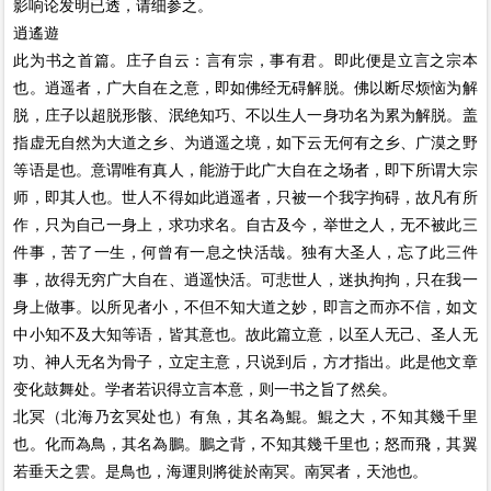
影响论发明已透，请细参之。
逍遙遊
此为书之首篇。庄子自云：言有宗，事有君。即此便是立言之宗本
也。逍遥者，广大自在之意，即如佛经无碍解脱。佛以断尽烦恼为解
脱，庄子以超脱形骸、泯绝知巧、不以生人一身功名为累为解脱。盖
指虚无自然为大道之乡、为逍遥之境，如下云无何有之乡、广漠之野
等语是也。意谓唯有真人，能游于此广大自在之场者，即下所谓大宗
师，即其人也。世人不得如此逍遥者，只被一个我字拘碍，故凡有所
作，只为自己一身上，求功求名。自古及今，举世之人，无不被此三
件事，苦了一生，何曾有一息之快活哉。独有大圣人，忘了此三件
事，故得无穷广大自在、逍遥快活。可悲世人，迷执拘拘，只在我一
身上做事。以所见者小，不但不知大道之妙，即言之而亦不信，如文
中小知不及大知等语，皆其意也。故此篇立意，以至人无己、圣人无
功、神人无名为骨子，立定主意，只说到后，方才指出。此是他文章
变化鼓舞处。学者若识得立言本意，则一书之旨了然矣。
北冥（北海乃玄冥处也）有魚，其名為鯤。鯤之大，不知其幾千里
也。化而為鳥，其名為鵬。鵬之背，不知其幾千里也；怒而飛，其翼
若垂天之雲。是鳥也，海運則將徙於南冥。南冥者，天池也。