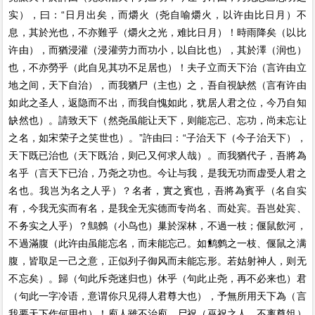
实），曰：“日月出矣，而爝火（尧自喻爝火，以许由比日月）不
息，其於光也，不亦難乎（爝火之光，难比日月）！時雨降矣（以比
许由），而猶浸灌（浸灌劳力而功小，以自比也），其於澤（润也）
也，不亦勞乎（此自见其功不足居也）！夫子立而天下治（言许由立
地之间，天下自治），而我猶尸（主也）之，吾自視缺然（言有许由
如此之圣人，返隐而不出，而我自愧如此，犹居人君之位，今乃自知
缺然也）。請致天下（然尧虽能让天下，则能忘己、忘功，尚未忘让
之名，如宋荣子之笑世也）。”許由曰：“子治天下（今子治天下），
天下既已治也（天下既治，则己又何求人哉）。而我猶代子，吾將為
名乎（言天下已治，乃尧之功也。今让与我，是我无功而虚受人君之
名也。我岂为名之人乎）？名者，實之賓也，吾將為賓乎（名自实
有，今我无实而有名，是我全无实德而专尚名、而处宾。吾岂处宾、
不务实之人乎）？鷦鷯（小鸟也）巢於深林，不過一枝；偃鼠飲河，
不過滿腹（此许由虽能忘名，而未能忘己。如鹪鹩之一枝、偃鼠之满
腹，皆取足一己之意，正似列子御风而未能忘形。若姑射神人，则无
不忘矣）。歸（句此斥尧迷归也）休乎（句此止尧，再不必来也）君
（句此一字冷语，意谓你只见得人君尊大也），予無所用天下為（言
我要天下作何用也）！庖人雖不治庖，尸祝（巫祝之人，不离尊俎）