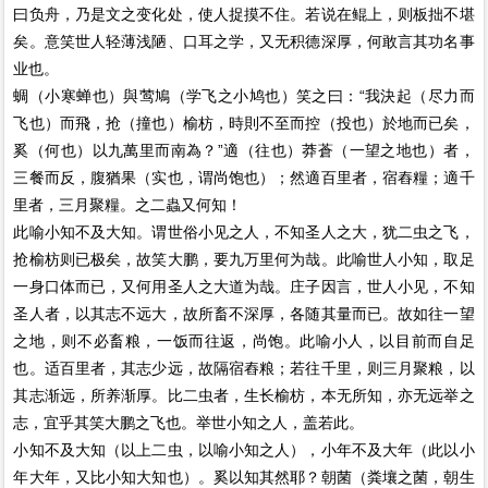
曰负舟，乃是文之变化处，使人捉摸不住。若说在鲲上，则板拙不堪
矣。意笑世人轻薄浅陋、口耳之学，又无积德深厚，何敢言其功名事
业也。
蜩（小寒蝉也）與莺鳩（学飞之小鸠也）笑之曰：“我決起（尽力而
飞也）而飛，抢（撞也）榆枋，時則不至而控（投也）於地而已矣，
奚（何也）以九萬里而南為？”適（往也）莽蒼（一望之地也）者，
三餐而反，腹猶果（实也，谓尚饱也）；然適百里者，宿舂糧；適千
里者，三月聚糧。之二蟲又何知！
此喻小知不及大知。谓世俗小见之人，不知圣人之大，犹二虫之飞，
抢榆枋则已极矣，故笑大鹏，要九万里何为哉。此喻世人小知，取足
一身口体而已，又何用圣人之大道为哉。庄子因言，世人小见，不知
圣人者，以其志不远大，故所畜不深厚，各随其量而已。故如往一望
之地，则不必畜粮，一饭而往返，尚饱。此喻小人，以目前而自足
也。适百里者，其志少远，故隔宿舂粮；若往千里，则三月聚粮，以
其志渐远，所养渐厚。比二虫者，生长榆枋，本无所知，亦无远举之
志，宜乎其笑大鹏之飞也。举世小知之人，盖若此。
小知不及大知（以上二虫，以喻小知之人），小年不及大年（此以小
年大年，又比小知大知也）。奚以知其然耶？朝菌（粪壤之菌，朝生