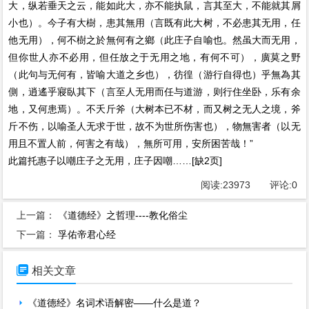
大，纵若垂天之云，能如此大，亦不能执鼠，言其至大，不能就其屑
小也）。今子有大樹，患其無用（言既有此大树，不必患其无用，任
他无用），何不樹之於無何有之鄉（此庄子自喻也。然虽大而无用，
但你世人亦不必用，但任放之于无用之地，有何不可），廣莫之野
（此句与无何有，皆喻大道之乡也），彷徨（游行自得也）乎無為其
側，逍遙乎寢臥其下（言至人无用而任与道游，则行住坐卧，乐有余
地，又何患焉）。不夭斤斧（大树本已不材，而又树之无人之境，斧
斤不伤，以喻圣人无求于世，故不为世所伤害也），物無害者（以无
用且不置人前，何害之有哉），無所可用，安所困苦哉！”
此篇托惠子以嘲庄子之无用，庄子因嘲……[缺2页]
阅读:
23973
评论:
0
上一篇：
《道德经》之哲理----教化俗尘
下一篇：
孚佑帝君心经

相关文章
《道德经》名词术语解密——什么是道？