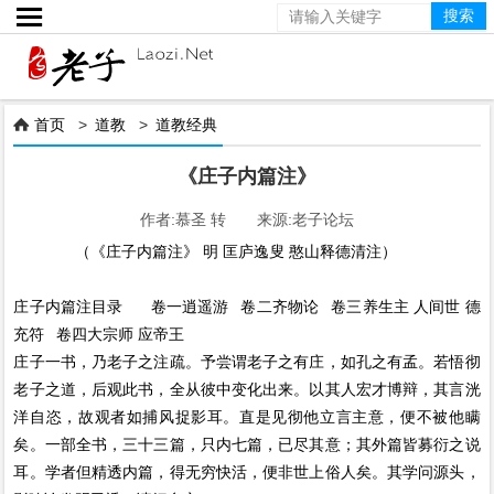

首页
>
道教
>
道教经典

《庄子内篇注》
作者:慕圣 转 来源:老子论坛
（《庄子内篇注》 明 匡庐逸叟 憨山释德清注）
庄子内篇注目录 卷一逍遥游 卷二齐物论 卷三养生主 人间世 德
充符 卷四大宗师 应帝王
庄子一书，乃老子之注疏。予尝谓老子之有庄，如孔之有孟。若悟彻
老子之道，后观此书，全从彼中变化出来。以其人宏才博辩，其言洸
洋自恣，故观者如捕风捉影耳。直是见彻他立言主意，便不被他瞒
矣。一部全书，三十三篇，只内七篇，已尽其意；其外篇皆募衍之说
耳。学者但精透内篇，得无穷快活，便非世上俗人矣。其学问源头，