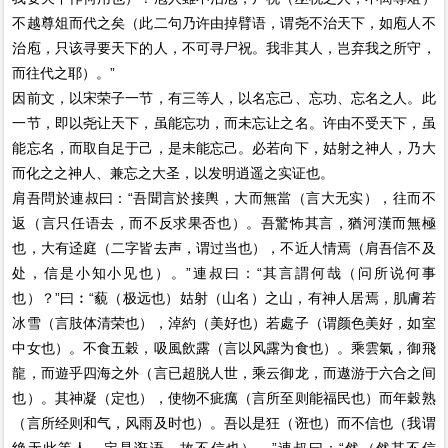
不越尊俎而代之矣（此二句乃许由掉臂语，谓尧不治天下，如庖人不
治庖，只该寻要天下的人，不可寻尸祝。我非其人，岂弃我之所守，
而往代之耶）。”
因前文，以宋荣子一节，有三等人，以名忘己、忘功、忘名之人。此
一节，即以尧让天下，虽能忘功，而未忘让之名。许由不受天下，虽
能忘名，而取自足于己，是未能忘己。必若向下，姑射之神人，乃大
而化之之神人、兼忘之大圣，以发明逍遥之实证也。
肩吾問於連叔曰：“吾聞言於接輿，大而無當（言大无实），往而不
返（言只任语去，而不反求果否也）。吾驚怖其言，猶河漢而無極
也，大有迳庭（二字皆去声，谓过当也），不近人情焉（肩吾信不及
处，信是小知小见也）。”連叔曰：“其言謂何哉（问所说何事
也）？”曰︰“藐（极远也）姑射（山名）之山，有神人居焉，肌膚若
冰雪（言肢体清荣也），淖約（美好也）若處子（谓颜色美好，如室
中女也）。不食五穀，吸風飲露（言以风露为食也）。乘雲氣，御飛
龍，而遊乎四海之外（言已超脱人世，乘云御龙，而遨游于六合之间
也）。其神凝（定也），使物不疵癘（言所至则能福民也）而年穀熟
（言所经则和气，风雨及时也）。吾以是狂（诳也）而不信也（我谓