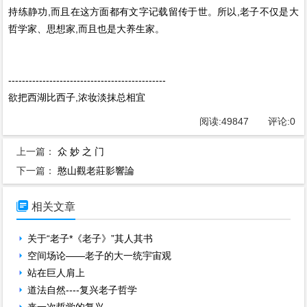
持练静功,而且在这方面都有文字记载留传于世。所以,老子不仅是大
哲学家、思想家,而且也是大养生家。
----------------------------------------------
欲把西湖比西子,浓妆淡抹总相宜
阅读:
49847
评论:
0
上一篇：
众 妙 之 门
下一篇：
憨山觀老莊影響論

相关文章
关于“老子*《老子》”其人其书
空间场论——老子的大一统宇宙观
站在巨人肩上
道法自然----复兴老子哲学