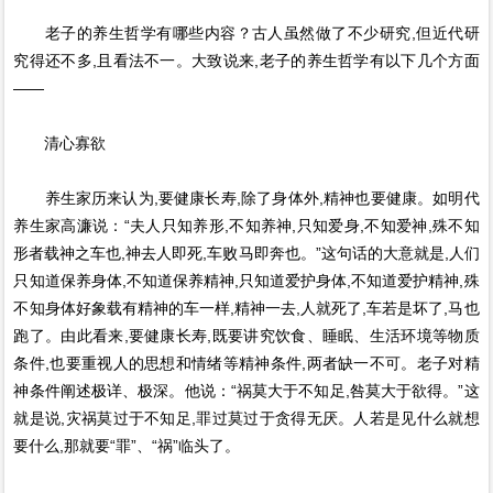
老子的养生哲学有哪些内容？古人虽然做了不少研究,但近代研
究得还不多,且看法不一。大致说来,老子的养生哲学有以下几个方面
——
清心寡欲
养生家历来认为,要健康长寿,除了身体外,精神也要健康。如明代
养生家高濂说：“夫人只知养形,不知养神,只知爱身,不知爱神,殊不知
形者载神之车也,神去人即死,车败马即奔也。”这句话的大意就是,人们
只知道保养身体,不知道保养精神,只知道爱护身体,不知道爱护精神,殊
不知身体好象载有精神的车一样,精神一去,人就死了,车若是坏了,马也
跑了。由此看来,要健康长寿,既要讲究饮食、睡眠、生活环境等物质
条件,也要重视人的思想和情绪等精神条件,两者缺一不可。老子对精
神条件阐述极详、极深。他说：“祸莫大于不知足,咎莫大于欲得。”这
就是说,灾祸莫过于不知足,罪过莫过于贪得无厌。人若是见什么就想
要什么,那就要“罪”、“祸”临头了。