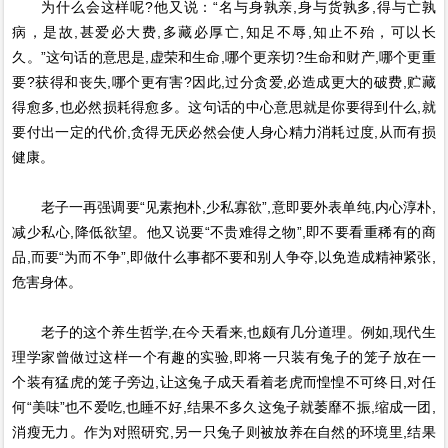
为什么会这样呢?他又说：“名与身孰亲,身与货孰多,得与亡孰
病，是故,甚爱必大费,多藏必厚亡,知足不辱,知止不殆，可以长
久。”这句话的意思是,虚荣和生命,哪个更亲切?生命和财产,哪个更重
要?获得和丧失,哪个更有害?因此,过分贪爱,必造成更大的破费,贮藏
得愈多,也必然损耗得愈多。这句话的中心意思就是你要得到什么,就
要付出一定的代价,贪得无厌必然会使人身心精力消耗过度,从而有损
健康。
老子一再强调要“见素抱朴,少私寡欲”,意即要外表单纯,内心淳朴,
减少私心,降低欲望。他又说要“不贵难得之物”,即不要看重稀有的商
品,而要“为而不争”,即做什么事都不要和别人争夺,以免造成精神紧张,
危害身体。
老子的这个养生哲学,在今天看来,也颇有几分道理。例如,现代生
理学家曾做过这样一个有趣的实验,即将一只装有兔子的笼子放在一
个装有猛虎的笼子旁边,让这兔子成天看着老虎而惶惶不可终日,对任
何“美味”也不爱吃,也睡不好,结果不多久这兔子就萎靡不振,缩成一团,
消瘦无力。作为对照研究,另一只兔子则被放养在自然的环境里,结果