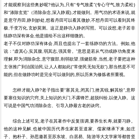
才能观察到这些奥妙呢?他认为,只有“专气致柔”(专心守气,致力柔松)
和“涤除玄览”（消除杂念,深入静观),才能做到。用气功的术语来说,就
是意守丹田,静到妙处,想着丹田可以看其微妙,不想丹田可以看到其终
极,千变万化,玄妙莫测。这正是静功入静的写照。可以设想,老子若非
练静功深有体会,他是描绘不出这样细微的。
老子不仅对静功深有体会,而且也提出了一套练静功的方法。例如,他
说：“虚其心,实其腹,弱其志,强其骨。”意思是若从气功或静功角度来
理解,即为消除杂念,意守腹部,削弱欲望,强健筋骨,当然,老子要把这种
主张推广到治国治民,让人人都如此(“常使民无知无欲”),那当然是不可
能的,但在做静功时是完全可以做到的,所以历来为修炼者所重视。
怎样才能入静?老子指出要“塞其兑,闭其门,挫其锐,解其纷”,意即
要塞住知识的穴窍,关上知识的大门,不露锋芒,超脱纠纷,以便入静。这
可说是中国气功消除杂念、引导入静最古老的诀窍。
综合上述可见,老子在其著作中反复强调,要养生长寿,就要习静。
他的这种见解,也被中国历代养生家甚至道家、儒家继承下来,如庄
子、抱朴子、孙思邀甚至苏东坡、白居易、陆游等大文学家等都曾坚