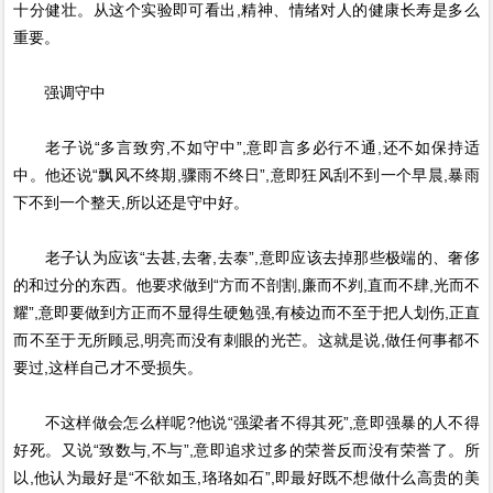
十分健壮。从这个实验即可看出,精神、情绪对人的健康长寿是多么
重要。
强调守中
老子说“多言致穷,不如守中”,意即言多必行不通,还不如保持适
中。他还说“飘风不终期,骤雨不终日”,意即狂风刮不到一个早晨,暴雨
下不到一个整天,所以还是守中好。
老子认为应该“去甚,去奢,去泰”,意即应该去掉那些极端的、奢侈
的和过分的东西。他要求做到“方而不剖割,廉而不刿,直而不肆,光而不
耀”,意即要做到方正而不显得生硬勉强,有棱边而不至于把人划伤,正直
而不至于无所顾忌,明亮而没有刺眼的光芒。这就是说,做任何事都不
要过,这样自己才不受损失。
不这样做会怎么样呢?他说“强梁者不得其死”,意即强暴的人不得
好死。又说“致数与,不与”,意即追求过多的荣誉反而没有荣誉了。所
以,他认为最好是“不欲如玉,珞珞如石”,即最好既不想做什么高贵的美