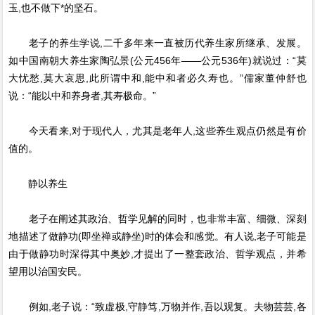
玉,也不做下*的坚石。
老子的养生学说,二千多年来一直被历代养生家所继承、发展。
如中国南朝大养生家陶弘景(公元456年——公元536年)就说过：“莫
大忧愁,莫大哀思,此所谓中和,能中和者必久寿也。”儒家董仲舒也
说：“能以中和养身者,其寿极命。”
今天看来,对于现代人，尤其是老年人,这些养生观点仍然是有价
值的。
静以养生
老子在阐述其政治、哲学见解的同时，也非常丰富、细微、深刻
地描述了做静功(即坐禅或静坐)时的体会和感觉。有人说,老子可能是
由于做静功时深得其中奥妙,才提出了一整套政治、哲学观点，并希
望用以治国安民。
例如,老子说：“致虚极,守静笃,万物并作,吾以观复。夫物芸芸,各