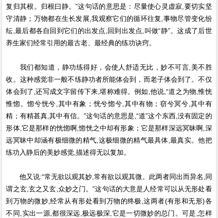
复归其根。归根曰静。”这句话的意思是：尽量使心灵虚寂,要切实坚
守清静；万物都在生长发展,我观察它们的循环往复,事物尽管变化纷
纭,最后都各自回到它们的出发点,回到出发点,叫做“静”。这成了后世
养生家们经常引用的最古老、最经典的练功诀窍。
我们都知道，静功练得好，会使人舒适无比，妙不可言,美不胜
收。这种感觉非一般不练静功者所能体会到，而老子体会到了。不仅
体会到了,还写成文字留传下来,堪称难得。例如,他说,“道之为物,惟恍
惟惚。惚兮恍兮,其中有象；恍兮惚兮,其中有物；窃兮冥兮,其中有
精；有精甚真,其中有信。”这句话的意思是,“道”这个东西,没有固定的
形体,它是那样的恍惚啊,惚恍之中却有形象；它是那样深远冥昧啊,深
远冥昧中却涵有极细微的精气,这极细微的精气最具体,最真实。他把
练功入静后的美妙感觉,描述得无以复加。
他又说:“常无欲以观其妙,常有欲以观其微。此两者同出而异名,同
谓之玄,玄之又玄,众妙之门。”这句话的大意是人经常可以从无形处看
到万物的微妙,经常从有形处看到万物的终极,这两者(有形和无形)各
不同,实出一源,都很深远,极远极深,它是一切微妙的总门。可是,怎样