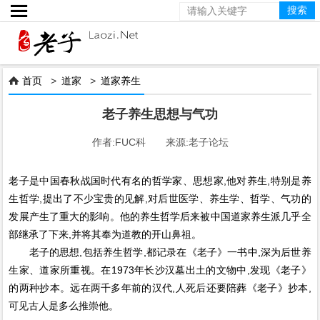

首页
>
道家
>
道家养生

老子养生思想与气功
作者:FUC科 来源:老子论坛
老子是中国春秋战国时代有名的哲学家、思想家,他对养生,特别是养
生哲学,提出了不少宝贵的见解,对后世医学、养生学、哲学、气功的
发展产生了重大的影响。他的养生哲学后来被中国道家养生派几乎全
部继承了下来,并将其奉为道教的开山鼻祖。
老子的思想,包括养生哲学,都记录在《老子》一书中,深为后世养
生家、道家所重视。在1973年长沙汉墓出土的文物中,发现《老子》
的两种抄本。远在两千多年前的汉代,人死后还要陪葬《老子》抄本,
可见古人是多么推崇他。