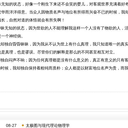
昧无知的状态，好像一个刚生下来还不会笑的婴儿，对客观世界充满着好
繁华而洋洋得意。当众人因物质名声与地位有所得而兴奋不已的时候，我
滋长，自然对道的体悟就会有所失啊！
昧无知的状态，因为世欲的人不能理解我这样一个人没有了物欲的人，
是一个神经病。
却独自昏昏昧昧，因为我从不认为世上有什么真理，我只知道唯一的真
也是真理，也是谬误。尽管你们的解释是那么的不同甚至相互对立。
独自闷声不响；因为任何真理都是没有什么意义的，真正有意义的只有
时候，我却独自保持着粗钝而质朴；众人都是以财富地位名声为贵，而
08-27
太极图与现代理论物理学