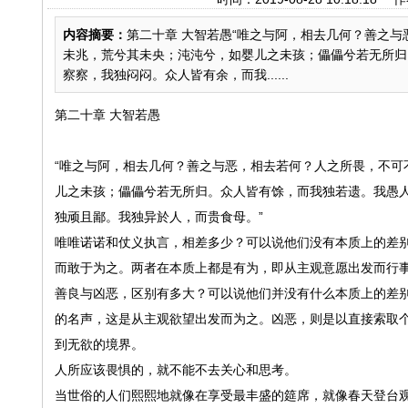
内容摘要：
第二十章 大智若愚“唯之与阿，相去几何？善之
未兆，荒兮其未央；沌沌兮，如婴儿之未孩；儡儡兮若无所归
察察，我独闷闷。众人皆有余，而我......
第二十章 大智若愚
“唯之与阿，相去几何？善之与恶，相去若何？人之所畏，不可
儿之未孩；儡儡兮若无所归。众人皆有馀，而我独若遗。我愚
独顽且鄙。我独异於人，而贵食母。”
唯唯诺诺和仗义执言，相差多少？可以说他们没有本质上的差
而敢于为之。两者在本质上都是有为，即从主观意愿出发而行
善良与凶恶，区别有多大？可以说他们并没有什么本质上的差
的名声，这是从主观欲望出发而为之。凶恶，则是以直接索取
到无欲的境界。
人所应该畏惧的，就不能不去关心和思考。
当世俗的人们熙熙地就像在享受最丰盛的筵席，就像春天登台