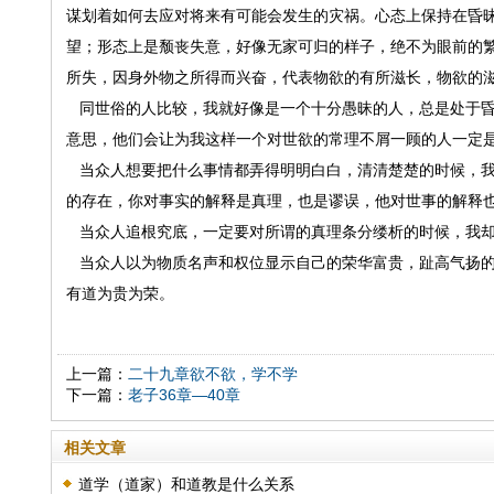
谋划着如何去应对将来有可能会发生的灾祸。心态上保持在昏
望；形态上是颓丧失意，好像无家可归的样子，绝不为眼前的
所失，因身外物之所得而兴奋，代表物欲的有所滋长，物欲的
同世俗的人比较，我就好像是一个十分愚昧的人，总是处于昏
意思，他们会让为我这样一个对世欲的常理不屑一顾的人一定
当众人想要把什么事情都弄得明明白白，清清楚楚的时候，我
的存在，你对事实的解释是真理，也是谬误，他对世事的解释
当众人追根究底，一定要对所谓的真理条分缕析的时候，我却
当众人以为物质名声和权位显示自己的荣华富贵，趾高气扬的
有道为贵为荣。
上一篇：
二十九章欲不欲，学不学
下一篇：
老子36章—40章
相关文章
道学（道家）和道教是什么关系