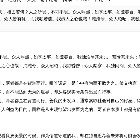
与恶，相去若何？人之所畏，不可不畏。众人熙熙，如享太牢、如登春台。
。众人皆有馀，而我独若遗。我愚人之心也哉！沌沌兮。众人昭昭，我独
不畏。众人熙熙，如享太牢、如登春台。我独泊兮其未兆，荒兮其未央；
人之心也哉！沌沌兮。众人昭昭，我独昏昏；众人察察，我独闷闷。众人
别，两者都是在背道而行。唯唯诺诺，是心中有为而不敢为之。仗义执言
事，而不能达到无为的境界，即从客观实际条件出发而行事。
别。两者都是在背道而行。善良的出发点，通常索取社会对自己的好感，
个人利益为目的，同样是从主观欲望出发而为之的。两者在本质上都是有
观看良辰美景的时候。作为悟道守道的我，却在独自思考着未来将可能会