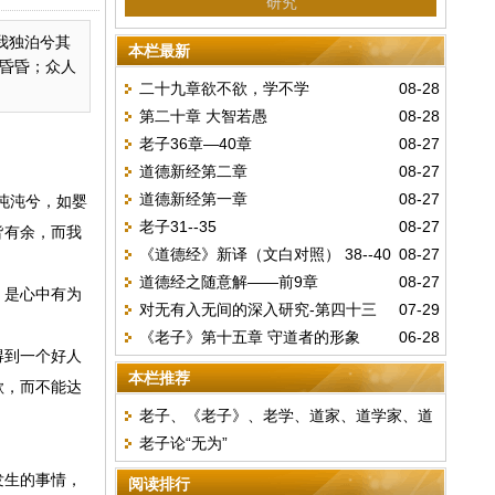
研究
我独泊兮其
本栏最新
昏昏；众人
二十九章欲不欲，学不学
08-28
第二十章 大智若愚
08-28
老子36章—40章
08-27
道德新经第二章
08-27
道德新经第一章
08-27
沌沌兮，如婴
老子31--35
08-27
皆有余，而我
《道德经》新译（文白对照） 38--40
08-27
道德经之随意解——前9章
08-27
章
，是心中有为
对无有入无间的深入研究-第四十三
07-29
《老子》第十五章 守道者的形象
06-28
章
得到一个好人
本栏推荐
欲，而不能达
老子、《老子》、老学、道家、道学家、道
老子论“无为”
士
发生的事情，
阅读排行