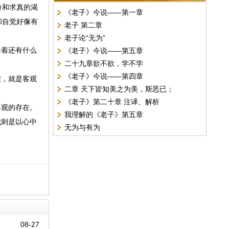
奇和求真的渴
《老子》今说——第一章
却自觉好像有
老子 第二章
老子论“无为”
活着还有什么
《老子》今说——第五章
二十九章欲不欲，学不学
《老子》今说——第四章
实，就是客观
二章 天下皆知美之为美，斯恶已；
《老子》第二十章 注译、解析
客观的存在。
我理解的《老子》第五章
我则是以心中
无为与有为
08-27