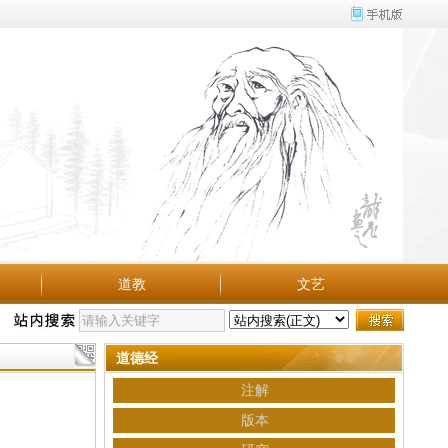
道教
文艺
道德经
注解
版本