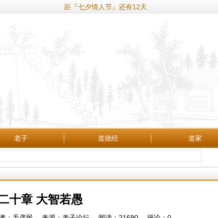
距『七夕情人节』还有12天
老子
道德经
道家
二十章 大智若愚
:18 作者：毛彦民 来源：老子论坛 阅读：
21690
评论：
0