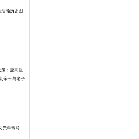
的浩瀚历史图
政策；唐高祖
朝帝王与老子
玄元皇帝尊