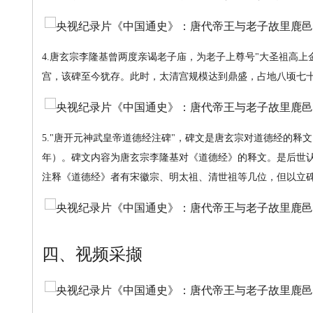
4.唐玄宗李隆基曾两度亲谒老子庙，为老子上尊号"大圣祖高
宫，该碑至今犹存。此时，太清宫规模达到鼎盛，占地八顷七
5."唐开元神武皇帝道德经注碑"，碑文是唐玄宗对道德经的释文
年）。碑文内容为唐玄宗李隆基对《道德经》的释文。是后世
注释《道德经》者有宋徽宗、明太祖、清世祖等几位，但以立
四、视频采撷