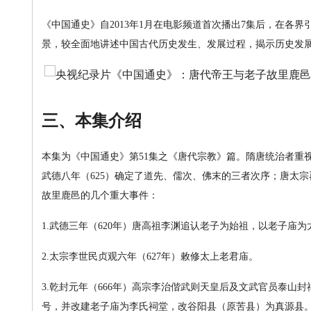
《中国通史》自2013年1月在电影频道首次播出7集后，在各
景，较全面地讲述中国古代历史发生、发展过程，揭示历史发
三、本集介绍
本集为《中国通史》第51集之《唐代宗教》篇。隋唐统治者重
武德八年（625）确定了道先、儒次、佛末的三者次序；唐太
故里鹿邑的几个重大事件：
1.武德三年（620年）唐高祖李渊追认老子为始祖，以老子庙为
2.太宗李世民贞观六年（627年）敕修太上老君庙。
3.乾封元年（666年）高宗李治偕武则天皇后及文武官员泰
号，并改建老子庙为李氏祠堂，改谷阳县（原苦县）为真源县