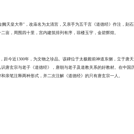
上金阙天皇大帝"，改庙名为太清宫，又亲手为五千言《道德经》作注，刻
十二亩，周围四十里，宫内建筑排列有序，琼楼玉宇，金碧辉煌。
，距今近1300年，为文物之珍品。该碑位于太极殿前神道东侧，立于唐天宝
认识唐玄宗与老子《道德经》，唐朝与老子及道教关系的好教材。在中国
碑和亲笔注释两种形式，并二次注解《道德经》的只有唐玄宗一人。