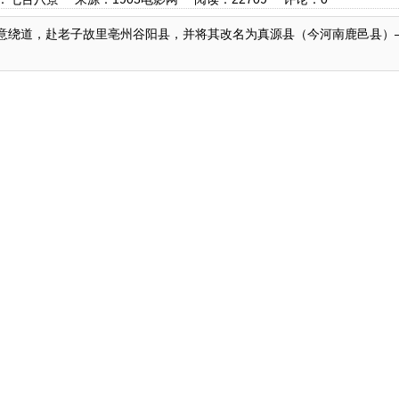
特意绕道，赴老子故里亳州谷阳县，并将其改名为真源县（今河南鹿邑县）