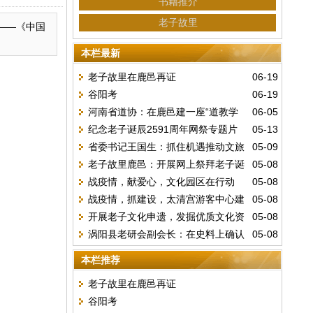
书籍推介
老子故里
——《中国
本栏最新
老子故里在鹿邑再证
06-19
谷阳考
06-19
河南省道协：在鹿邑建一座“道教学
06-05
纪念老子诞辰2591周年网祭专题片
05-13
院”，中不中？
省委书记王国生：抓住机遇推动文旅
05-09
老子故里鹿邑：开展网上祭拜老子诞
05-08
融合转型升级
战疫情，献爱心，文化园区在行动
05-08
辰2591周年活动
战疫情，抓建设，太清宫游客中心建
05-08
开展老子文化申遗，发掘优质文化资
05-08
设项目顺利开工
涡阳县老研会副会长：在史料上确认
05-08
源——访省政协委员张丽娟
了鹿邑是老子故里！
本栏推荐
老子故里在鹿邑再证
谷阳考