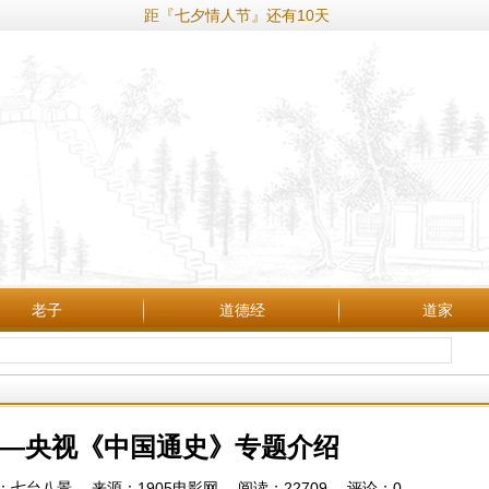
距『七夕情人节』还有10天
老子
道德经
道家
—央视《中国通史》专题介绍
46 作者：七台八景 来源：1905电影网 阅读：
22709
评论：
0