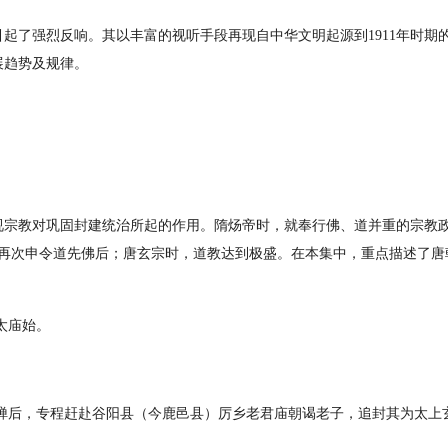
界引起了强烈反响。其以丰富的视听手段再现自中华文明起源到1911年时期
展趋势及规律。
视宗教对巩固封建统治所起的作用。隋炀帝时，就奉行佛、道并重的宗教
宗再次申令道先佛后；唐玄宗时，道教达到极盛。在本集中，重点描述了唐
太庙始。
山封禅后，专程赶赴谷阳县（今鹿邑县）厉乡老君庙朝谒老子，追封其为太上
。