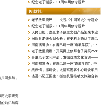
纪念老子诞辰2591周年网祭专题片
阅读排行
老子故里鹿邑——央视《中国通史》专题介
纪念老子诞辰2591周年网祭专题片
绍
人民日报：鹿邑老子故里文创产品迎来专业
涡阳县老研会副会长：在史料上确认了鹿邑
院校考察
河南省道协：在鹿邑建一座“道教学院”，中
是老子故里！
老子故里鹿邑：开展网上祭拜老子诞辰2591
不中？
开展老子文化申遗，发掘优质文化资源——
周年活动
河南省道协：在鹿邑建一座“道教学院”，中
访省政协委员张丽娟
战疫情，抓建设，太清宫游客中心建设项目
不中？
省委书记王国生：抓住机遇推动文旅融合转
顺利开工
员共同参与，
型升级
和历史学研究
明的灿烂与辉