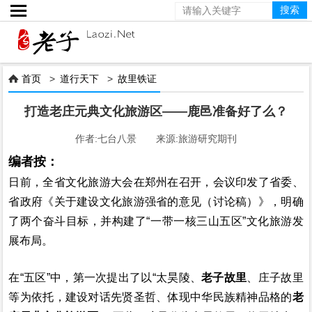

首页
>
道行天下
>
故里铁证

打造老庄元典文化旅游区——鹿邑准备好了么？
作者:七台八景 来源:旅游研究期刊
编者按：
日前，全省文化旅游大会在郑州在召开，会议印发了省委、
省政府《关于建设文化旅游强省的意见（讨论稿）》，明确
了两个奋斗目标，并构建了“一带一核三山五区”文化旅游发
展布局。
在“五区”中，第一次提出了以“太昊陵、
老子故里
、庄子故里
等为依托，建设对话先贤圣哲、体现中华民族精神品格的
老