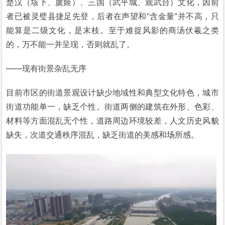
楚汉（垓下、虞姬）、三国（武平城、观武台）文化，因前
者已被灵璧县捷足先登，后者在声望和“含金量”并不高，只
能算是二级文化，是末枝。至于难捉风影的商汤伏羲之类
的，万不能一并呈现，否则就乱了。
——现有街景杂乱无序
目前市区的街道景观设计缺少地域性和典型文化特色，城市
街道功能单一，缺乏个性。街道两侧的建筑在外形、色彩、
材料等方面混乱无个性，道路周边环境较差，人文历史风貌
缺失，次道交通秩序混乱，缺乏街道的美感和场所感。