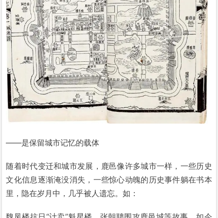
——是保留城市记忆的载体
随着时代变迁和城市发展，鹿邑像许多城市一样，一些历史
文化信息逐渐淹没消失，一些惊心动魄的历史事件躺在书本
里，隐在岁月中，几乎被人遗忘。如：
魏凤楼抗日“计卖”魁星楼、张朝聘围攻鹿邑城等故事，如今