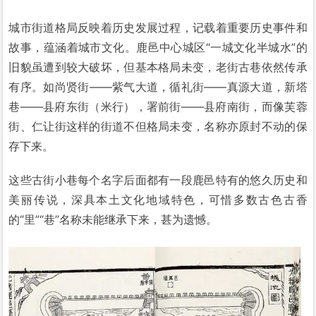
城市街道格局反映着历史发展过程，记载着重要历史事件和
故事，蕴涵着城市文化。鹿邑中心城区“一城文化半城水”的
旧貌虽遭到较大破坏，但基本格局未变，老街古巷依然传承
有序。如尚贤街——紫气大道，循礼街——真源大道，新塔
巷——县府东街（米行），署前街——县府南街，而像芙蓉
街、仁让街这样的街道不但格局未变，名称亦原封不动的保
存下来。
这些古街小巷每个名字后面都有一段鹿邑特有的悠久历史和
美丽传说，深具本土文化地域特色，可惜多数古色古香
的“里”“巷”名称未能继承下来，甚为遗憾。