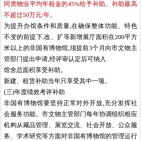
同类物业平均年租金的
45%
给予补助
。
补助最高
不超过
50
万元
/
年
。
为提升办馆条件和质量
,
在确保整体功能
、
特色
不变的前提
下
,
改
、
扩等新增展厅面积在
200
平方
米以上的非国有博物馆
,
须提前
3
个月向市文物主
管部门提出申请
,
经评审认定后可纳入
馆舍总面积享受补助
。
新建
、
租赁补助当年只享受其中一项
。
(
三
)
年度绩效考评补助
非国有博物馆要坚持正常对外开放
,
充分发挥社
会服务功
能
。
市文物主管部门每年协调组织相应
机构从藏品管理
、
展览交
流
、
社会开放
、
公众服
务
、
学术研究等方面对非国有博物馆的管
理运行