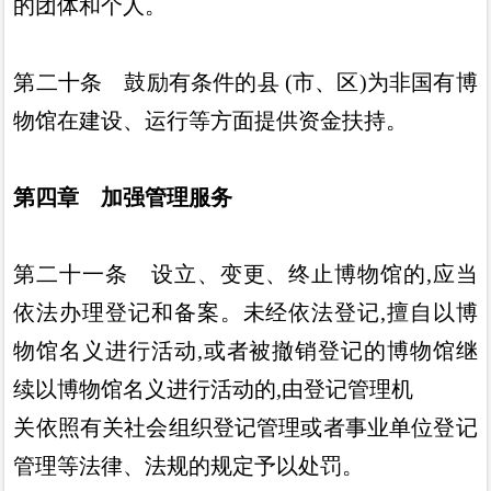
的团体和
个人
。
第二十条
鼓励有条件的县
(
市
、
区
)
为非国有博
物馆在建
设
、
运行等方面提供资金扶持
。
第四章 加强管理服务
第二十一条
设立
、
变更
、
终止博物馆的
,
应当
依法办理登
记和备案
。
未经依法登记
,
擅自以博
物馆名义进行活动
,
或者被
撤销登记的博物馆继
续以博物馆名义进行活动的
,
由登记管理机
关依照有关社会组织登记管理或者事业单位登记
管理等法律
、
法
规的规定予以处罚
。