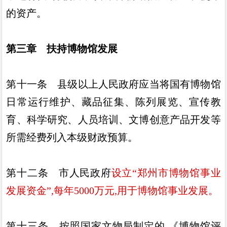
的资产
。
第三章 扶持博物馆发展
第十一条
县级以上人民政府应当将国有博物馆
日常运行维
护
、
藏品征集
、
陈列展览
、
宣传教
育
、
科学研究
、
人员培训
、
文
博创意产品开发等
所需经费列入本级财政预算
。
第十二条
市人民政府
设立
“
郑州市博物馆事业
发展资金
”,
每年
5000
万元
,
用于博物馆事业发展
。
第十三条
按照国家文物局制定的
《
博物馆评