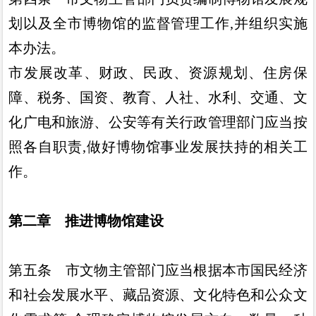
划以及全市
博物馆的监督管理工作
,
并组织实施
本办法
。
市发展改革
、
财政
、
民政
、
资源规划
、
住房保
障
、
税务
、
国
资
、
教育
、
人社
、
水利
、
交通
、
文
化广电和旅游
、
公安等有关行
政管理部门应当按
照各自职责
,
做好博物馆事业发展扶持的相关
工
作
。
第二章 推进博物馆建设
第五条
市文物主管部门应当根据本市国民经济
和社会发展
水平
、
藏品资源
、
文化特色和公众文