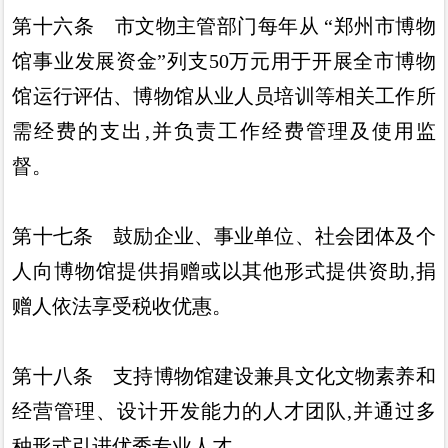
第十六条
市文物主管部门每年从
“
郑州市博物
馆事业发展
资金
”
列支
50
万元用于开展全市博物
馆运行评估
、
博物馆从业
人员培训等相关工作所
需经费的支出
,
并负责工作经费管理及使
用监
督
。
第十七条
鼓励企业
、
事业单位
、
社会团体及个
人向博物馆
提供捐赠或以其他形式提供资助
,
捐
赠人依法享受税收优惠
。
第十八条
支持博物馆建设兼具文化文物素养和
经营管理
、
设计开发能力的人才团队
,
并通过多
种形式引进优秀专业人才
。