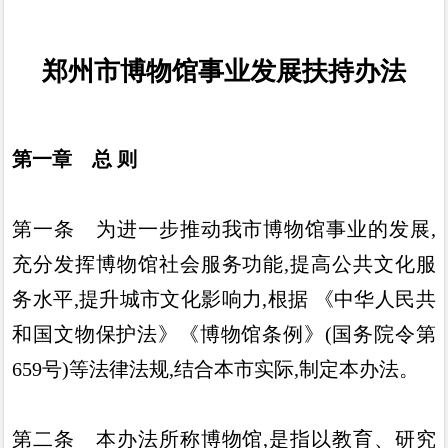
郑州市博物馆事业发展扶持办法
第一章 总 则
第一条
为进一步推动我市博物馆事业的发展
,
充分发挥博
物馆社会服务功能
,
提高公共文化服
务水平
,
提升城市文化影响
力
,
根据
《
中华人民共
和国文物保护法
》《
博物馆条例
》(
国务院
令第
659
号
)
等法律法规
,
结合本市实际
,
制定本办法
。
第二条
本办法所称博物馆
,
是指以教育
、
研究