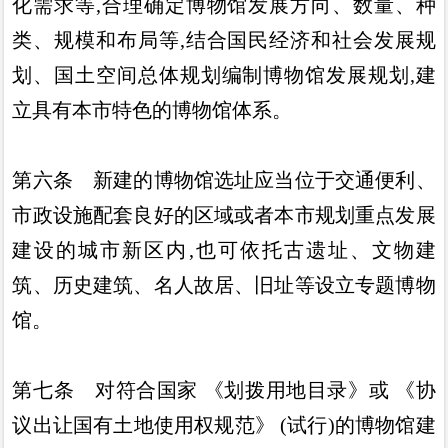
化需求等
,
合理确定博物馆
发展方向
、
数量
、
种
类
、
规模和布局等
,
结合国民经济和社会发
展规
划
、
国土空间总体规划编制博物馆发展规划
,
建
立具有本市
特色的博物馆体系
。
第六条
新建的博物馆选址应当位于交通便利
、
市政设施配
套良好的区域或者本市规划重点发展
建设的城市新区内
,
也可依
托古遗址
、
文物建
筑
、
历史建筑
、
名人故居
、
旧址等设立专题博
物
馆
。
第七条
对符合国家
《
划拨用地目录
》
或
《
协
议出让国有土
地使用权规范
》 (
试行
)
的博物馆建