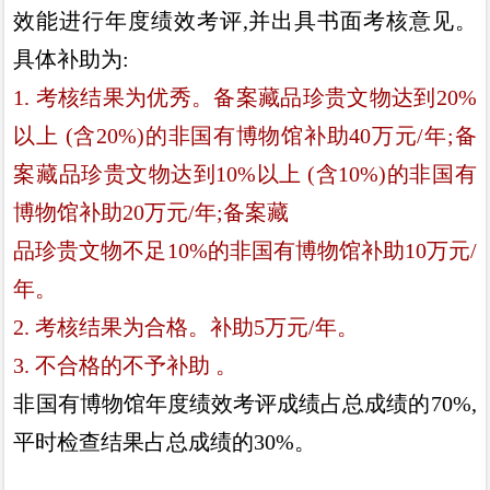
效能进行年度绩效考评
,
并出具书面考核意见
。
具体补助
为
:
1.
考核结果为优秀
。
备案藏品珍贵文物达到
20%
以上
(
含
20%
)
的非国有博物馆补助
40
万元
/
年
;
备
案藏品珍贵文物达到
10%
以上
(
含
10%
)
的非国有
博物馆补助
20
万元
/
年
;
备案藏
品珍贵文物不足
10%
的非国有博物馆补助
10
万元
/
年
。
2.
考核结果为合格
。
补助
5
万元
/
年
。
3.
不合格的不予补助
。
非国有博物馆年度绩效考评成绩占总成绩的
70%
,
平时检
查结果占总成绩的
30%
。