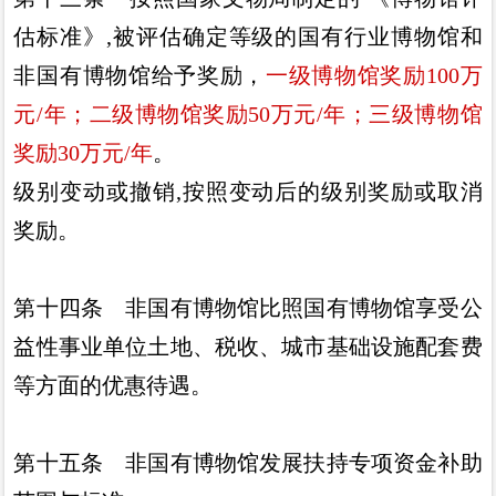
估标准
》,
被
评估确定等级的国有行业博物馆和
非国有博物馆给予奖励
，
一级
博物馆奖励
100
万
元
/
年
；
二级博物馆奖励
50
万元
/
年
；
三级博
物馆
奖励
30
万元
/
年
。
级别变动或撤销
,
按照变动后的级别奖励或取消
奖励
。
第十四条
非国有博物馆比照国有博物馆享受公
益性事业单
位土地
、
税收
、
城市基础设施配套费
等方面的优惠待遇
。
第十五条
非国有博物馆发展扶持专项资金补助