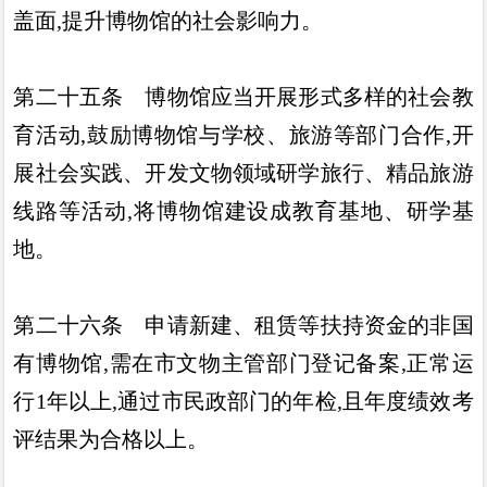
盖面
,
提升博物馆的社会影响力
。
第二十五条
博物馆应当开展形式多样的社会教
育活动
,
鼓
励博物馆与学校
、
旅游等部门合作
,
开
展社会实践
、
开发文物领
域研学旅行
、
精品旅游
线路等活动
,
将博物馆建设成教育基地
、
研学基
地
。
第二十六条
申请新建
、
租赁等扶持资金的非国
有博物馆
,
需在市文物主管部门登记备案
,
正常运
行
1
年以上
,
通过市民政
部门的年检
,
且年度绩效考
评结果为合格以上
。