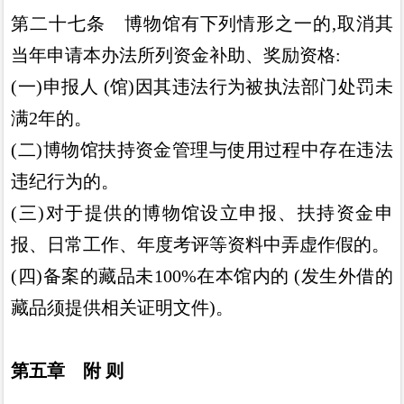
第二十七条
博物馆有下列情形之一的
,
取消其
当年申请本
办法所列资金补助
、
奖励资格
:
(
一
)
申报人
(
馆
)
因其违法行为被执法部门处罚未
满
2
年
的
。
(
二
)
博物馆扶持资金管理与使用过程中存在违法
违纪行为
的
。
(
三
)
对于提供的博物馆设立申报
、
扶持资金申
报
、
日常工
作
、
年度考评等资料中弄虚作假的
。
(
四
)
备案的藏品未
100%
在本馆内的
(
发生外借的
藏品须
提供相关证明文件
)。
第五章 附 则