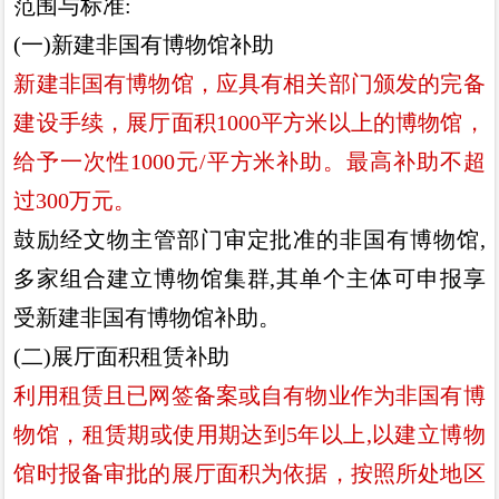
范围与标
准
:
(
一
)
新建非国有博物馆补助
新建非国有博物馆
，
应具有相关部门颁发的完备
建设手续
，
展厅面积
1000
平方米以上的博物馆
，
给予一次性
1000
元
/
平方
米补助
。
最高补助不超
过
300
万元
。
鼓励经文物主管部门审定批准的非国有博物馆
,
多家组合建
立博物馆集群
,
其单个主体可申报享
受新建非国有博物馆补助
。
(
二
)
展厅面积租赁补助
利用租赁且已网签备案或自有物业作为非国有博
物馆
，
租赁
期或使用期达到
5
年以上
,
以建立博物
馆时报备审批的展厅面积
为依据
，
按照所处地区