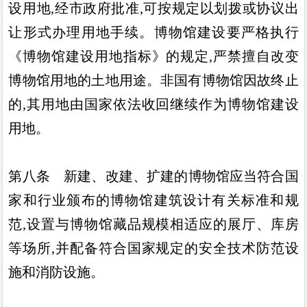
设用地
,
经市政府批准
,
可
按规定以划拨或协议出
让形式办理用地手续
。
博物馆建设要严格
执行
《
博物馆建设用地指标
》
的规定
,
严禁擅自改变
博物馆用地
的土地用途
。
非国有博物馆因故终止
的
,
其用地由国家依法收回
继续作为博物馆建设
用地
。
第八条
新建
、
改建
、
扩建的博物馆应当符合国
家和行业颁
布的博物馆建筑设计有关标准和规
范
,
设置与博物馆藏品规模相
适应的展厅
、
库房
等场所
,
并配备符合国家规定的安全技术防范
设
施和消防设施
。