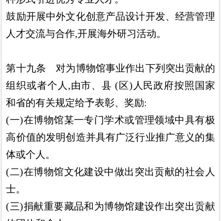
鼓励开展中外文化创意产品设计开发
、
经营管理
人才交流与合
作
,
开展海外研习活动
。
第十九条
对为博物馆事业作出下列突出贡献的
组织或者个
人
,
由市
、
县
(
区
)
人民政府按照国家
和省的有关规定给予表
彰
、
奖励
:
(
一
)
在博物馆某一专门学术或管理领域中具有极
高价值的
发明创造并具有广泛行业推广意义的集
体或个人
。
(
二
)
在博物馆文化建设中做出突出贡献的社会人
士
。
(
三
)
捐献重要藏品和为博物馆建设作出突出贡献