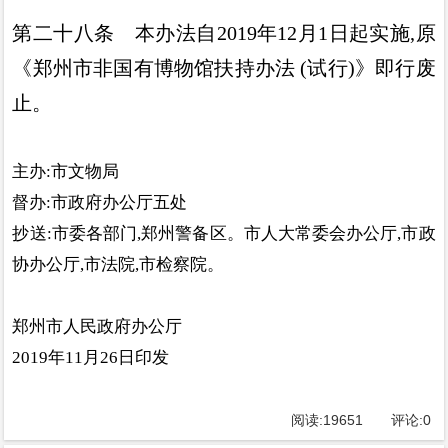
第二十八条
本办法自
2019
年
12
月
1
日起实施
,
原
《
郑州
市非国有博物馆扶持办法
(
试行
)》
即行废
止
。
主
办
:
市文物局
督办
:
市政府办公厅五处
抄送
:
市委各部门
,
郑州警备区
。
市人大常委会办公厅
,
市政
协办公厅
,
市法院
,
市检察院
。
郑州市人民政府办公厅
2019
年
11
月
26
日印发
阅读:
19651
评论:
0