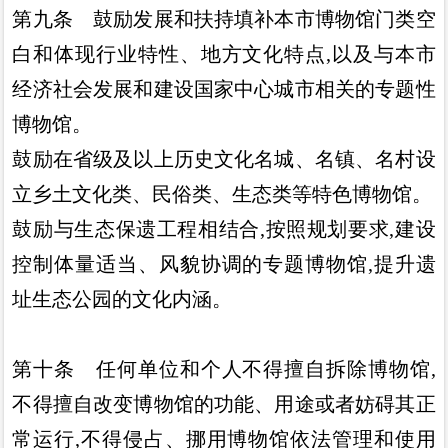
第九条
鼓励发展和扶持填补本市博物馆门类空
白和体现行
业特性
、
地方文化特点
,
以及与本市
经济社会发展和建设国家中
心城市相关的专题性
博物馆
。
鼓励在省级及以上历史文化名城
、
名镇
、
名村设
立乡土文化
类
、
民俗类
、
生态类等特色博物馆
。
鼓励与生态保遗工程相结合
,
按照规划要求
,
建设
控制体量
适当
、
风貌协调的专题博物馆
,
提升遗
址生态公园的文化内涵
。
第十条
任何单位和个人不得擅自拆除博物馆
,
不得擅自改
变博物馆的功能
、
用途或者妨碍其正
常运行
,
不得侵占
、
挪用博
物馆依法管理和使用