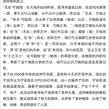
其特殊的意义。
“无名”可能指：在天地开始的时候，星球未凝成以前，混混沌沌漆黑
一团，看不出什么现象，分不出什么物质，所以说：“无名，天地之
始。”“有名”可能指：自从有了自然现象（物质）以后，万物就滋生
（母）起来了。所以说：“有名，万物之母。”（物质是万物生出的母
体）在“无”（无名）的常态中，我们可以借（欲）窥探（观）天地间
奥妙的蕴藏。在“有”（有名）的常态中，我们可以观察它的变化和发
展。这两个（“有”和“无”）是一同存在的，分开来就叫做不同的名
字，而“玄”是他们的共称。这“玄”有深远、幼小的意思，“玄之又玄”意
为“小之又小”。这可能指“玄”（物质）的再度分析，或物质的内部结
构，掌握了这个物质分析的方法，就可以认识万物的起源及发展过
程。
老子在2500多年前的这种宇宙观，是暗和今天的宇宙学的。现在的
宇宙学认为宇宙是在大约150亿年前，由一次爆炸产生的，宇宙形成
初期温度很高，随着宇宙的膨胀，温度开始降低，产生了中子、质
子、电子，此后这些基本粒子就形成了各种元素，这些物质的的微粒
相互吸引，配合就形成了较大的团块，从而有了各种物质，出现了植
物、动物，再进而诞生了人类。