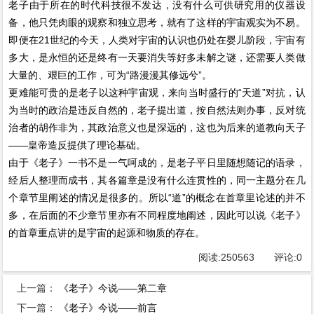
老子由于所在的时代科技很不发达，没有什么可供研究用的仪器设
备，他只凭肉眼的观察和独立思考，就有了这样的宇宙观实为不易。
即便在21世纪的今天，人类对宇宙的认识也仍处在婴儿阶段，宇宙有
多大，是永恒的还是终有一天要消失等好多未解之谜，还需要人类做
大量的、艰巨的工作，可为“路漫漫其修远兮”。
更难能可贵的是老子以这种宇宙观，来向当时盛行的“天道”对抗，认
为当时的政治是违反自然的，老子提出道，按自然法则办事，反对统
治者的胡作非为，其政治意义也是深远的，这也为后来的道教向天子
——皇帝造反提供了理论基础。
由于《老子》一书不是一气呵成的，是老子平日里随想随记的语录，
经后人整理而成书，其各篇章是没有什么连贯性的，同一主题分在几
个章节里阐述的情况是很多的。所以“道”的概念在首章里论述的并不
多，在后面的不少章节里亦有不同程度地阐述，因此可以说《老子》
的首章重点讲的是宇宙的起源和物质的存在。
阅读:
250563
评论:
0
上一篇：
《老子》今说——第二章
下一篇：
《老子》今说——前言