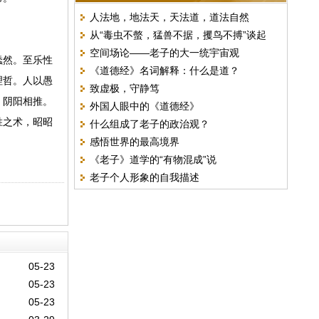
人法地，地法天，天法道，道法自然
从“毒虫不螫，猛兽不据，攫鸟不搏”谈起
空间场论——老子的大一统宇宙观
蠢然。至乐性
《道德经》名词解释：什么是道？
理哲。人以愚
致虚极，守静笃
。阴阳相推。
外国人眼中的《道德经》
胜之术，昭昭
什么组成了老子的政治观？
感悟世界的最高境界
《老子》道学的“有物混成”说
老子个人形象的自我描述
05-23
05-23
05-23