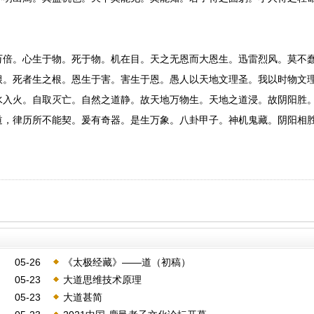
万倍。心生于物。死于物。机在目。天之无恩而大恩生。迅雷烈风。莫不
根。死者生之根。恩生于害。害生于恩。愚人以天地文理圣。我以时物文
水入火。自取灭亡。自然之道静。故天地万物生。天地之道浸。故阴阳胜
道，律历所不能契。爰有奇器。是生万象。八卦甲子。神机鬼藏。阴阳相
05-26
《太极经藏》——道（初稿）
05-23
大道思维技术原理
05-23
大道甚简