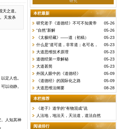
研究
观天之道。
本栏最新
。天发杀
研究老子《道德经》不可不知黄帝
05-26
“自然”新解
05-26
《阴符经》
《太极经藏》——道（初稿）
05-23
什么是“道可道，非常道；名可名，
05-23
大道思维技术原理
05-23
非常名”？
道德经第一章解秘
05-23
大道甚简
05-23
外国人眼中的《道德经》
05-09
。以定人也。
《道德经》的国际化之路
05-09
。可以动静。
大道思维法纲要
08-28
本栏推荐
《老子》道学的“有物混成”说
人法地，地法天，天法道，道法自然
安。人知其神
阅读排行
命。