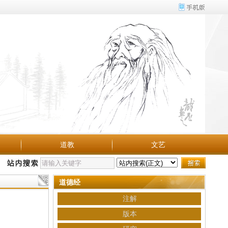
道教
文艺
道德经
注解
版本