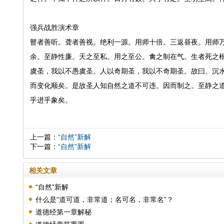
强兵战胜演术章
瞽者善听。聋者善视。绝利一源。用师十倍。三返昼夜。用师
余。至静性廉。天之至私。用之至公。禽之制在气。生者死之
虞圣，我以不愚虞圣。人以奇期圣，我以不奇期圣。故曰。沉
而变化顺矣。是故圣人知自然之道不可违。因而制之。至静之
乎进乎象矣。
上一篇：
“自然”新解
下一篇：
“自然”新解
相关文章
“自然”新解
什么是“道可道，非常道；名可名，非常名”？
道德经第一章解秘