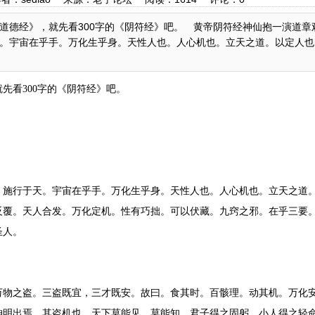
道德经》，就先看300字的《阴符经》吧。 黄帝阴符经神仙抱一演道章
。宇宙在乎手。万化生乎身。天性人也。人心机也。立天之道。以定人也
先看300字的《阴符经》吧。
。施行于天。宇宙在乎手。万化生乎身。天性人也。人心机也。立天之道
反覆。天人合发。万化定机。性有巧拙。可以伏藏。九窍之邪。在乎三要
圣
人。
万物之盗。三盗既宜，三才既安。故曰。食其时。百骸理。动其机。万化
神明出焉。其盗机也。天下莫能见。莫能知。君子得之固躬。小人得之轻