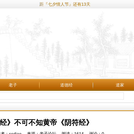
距『七夕情人节』还有13天
老子
道德经
道家
经》不可不知黄帝《阴符经》
35 作者：sediao 来源：老子论坛 阅读：
1614
评论：
0