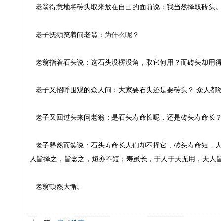
老翁得意地将砖头取来放在自己的面前说：我当然择取砖头
老子抚须笑着问老翁：为什么呢？
老翁指着石头说：这石头没楞没角，取它何用？而砖头却用
老子又招呼围观的众人问：大家要石头还是要砖头？ 众人都
老子又回过头来问老翁：是石头寿命长呢，还是砖头寿命长？
老子释然而笑说：石头寿命长人们却不择它，砖头寿命短，人
人皆择之，皆念之，短亦不短；寿虽长，于人于天无用，天人
老翁顿然大惭。