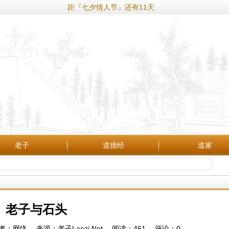
距『七夕情人节』还有11天
老子
道德经
道家
老子与石头
5 作者：网络 来源：老子Laozi.Net 阅读：
461
评论：
0