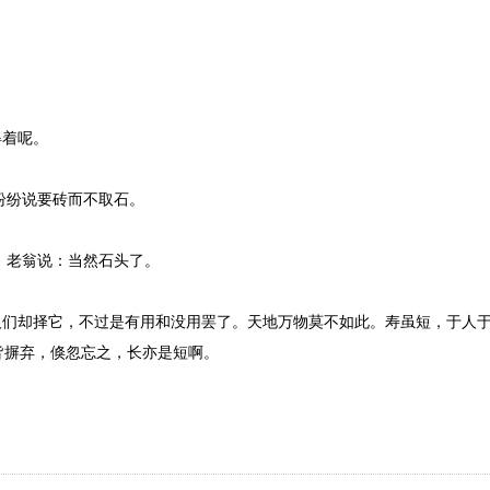
。
得着呢。
纷纷说要砖而不取石。
 老翁说：当然石头了。
们却择它，不过是有用和没用罢了。天地万物莫不如此。寿虽短，于人
皆摒弃，倏忽忘之，长亦是短啊。