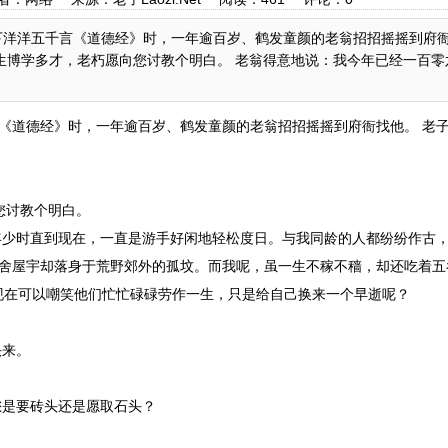
洋洋五千言《道德经》时，一年逾百岁、鹤发童颜的老翁招招摇摇到府衙
生博学多才，老朽愿向您讨教个明白。 老翁得意地说：我今年已经一百零
《道德经》时，一年逾百岁、鹤发童颜的老翁招招摇摇到府衙找他。 老
您讨教个明白。
少时直到现在，一直是游手好闲地轻松度日。与我同龄的人都纷纷作古
4舍屋宇却落身于荒野郊外的孤坟。而我呢，虽一生不稼不穑，却还吃着五
现在可以嘲笑他们忙忙碌碌劳作一生，只是给自己换来一个早逝呢？
头来。
是要砖头还是愿取石头？