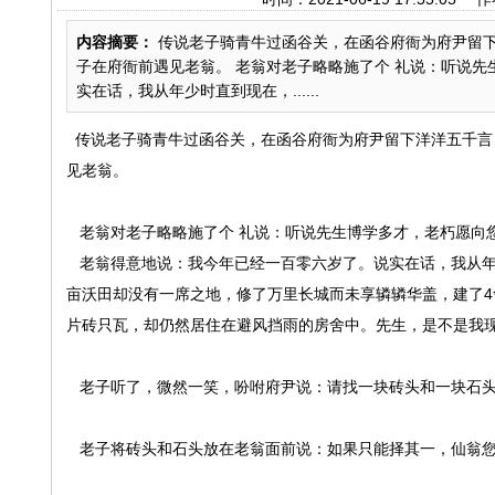
内容摘要：
传说老子骑青牛过函谷关，在函谷府衙为府尹留下
子在府衙前遇见老翁。 老翁对老子略略施了个 礼说：听说先
实在话，我从年少时直到现在，......
传说老子骑青牛过函谷关，在函谷府衙为府尹留下洋洋五千言
见老翁。
老翁对老子略略施了个 礼说：听说先生博学多才，老朽愿向
老翁得意地说：我今年已经一百零六岁了。说实在话，我从年
亩沃田却没有一席之地，修了万里长城而未享辚辚华盖，建了
片砖只瓦，却仍然居住在避风挡雨的房舍中。先生，是不是我
老子听了，微然一笑，吩咐府尹说：请找一块砖头和一块石
老子将砖头和石头放在老翁面前说：如果只能择其一，仙翁您