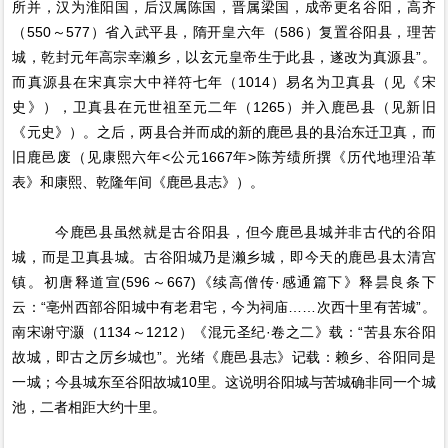
所并，汉为淮阳国，后汉属陈国，晋属梁国，成帝更名谷阳，高齐
（550～577）省入武平县，隋开皇六年（586）复置谷阳县，理苦
城，乾封元年高宗幸濑乡，以玄元皇帝生于此县，遂改为真源县”。
而真源县在宋真宗大中祥符七年（1014）易名为卫真县（见《宋
史》），卫真县在元世祖至元二年（1265）并入鹿邑县（见新旧
《元史》）。之后，两县合并而成的新的鹿邑县的县治东迁卫真，而
旧鹿邑废（见康熙六年<公元1667年>陈芳绩所撰《历代地理沿革
表》和康熙、乾隆年间《鹿邑县志》）。
今鹿邑县虽然就是古谷阳县，但今鹿邑县城并非古代的谷阳
城，而是卫真县城。古谷阳城乃是濑乡城，即今天的鹿邑县太清宫
镇。初唐释道宣(596～667)《续高僧传·感通篇下》释昙良条下
云：“亳州西部谷阳城中有老君宅，今为祠庙……次西十里有苦城”。
南宋谢守灏（1134～1212）《混元圣纪·卷之二》载：“苦县东谷阳
故城，即古之厉乡城也”。光绪《鹿邑县志》记载：赖乡、谷阳同是
一城；今县城东至谷阳故城10里。这说明谷阳城与苦城确非同一个城
池，二者相距大约十里。