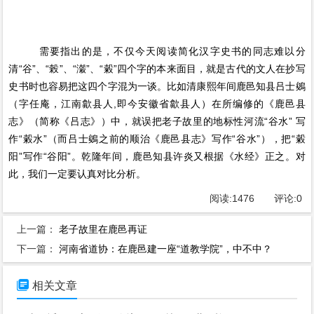
需要指出的是，不仅今天阅读简化汉字史书的同志难以分
清“谷”、“榖”、“瀔”、“糓”四个字的本来面目，就是古代的文人在抄写
史书时也容易把这四个字混为一谈。比如清康熙年间鹿邑知县吕士鵕
（字任庵，江南歙县人,即今安徽省歙县人）在所编修的《鹿邑县
志》（简称《吕志》）中，就误把老子故里的地标性河流“谷水” 写
作“糓水”（而吕士鵕之前的顺治《鹿邑县志》写作“谷水”），把“糓
阳”写作“谷阳”。乾隆年间，鹿邑知县许炎又根据《水经》正之。对
此，我们一定要认真对比分析。
阅读:
1476
评论:
0
上一篇：
老子故里在鹿邑再证
下一篇：
河南省道协：在鹿邑建一座“道教学院”，中不中？

相关文章