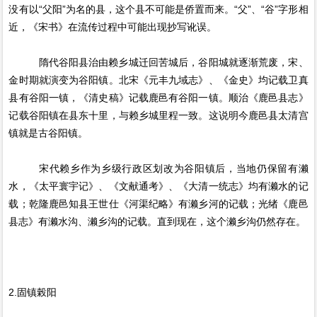
没有以“父阳”为名的县，这个县不可能是侨置而来。“父”、“谷”字形相
近，《宋书》在流传过程中可能出现抄写讹误。
隋代谷阳县治由赖乡城迁回苦城后，谷阳城就逐渐荒废，宋、
金时期就演变为谷阳镇。北宋《元丰九域志》、《金史》均记载卫真
县有谷阳一镇，《清史稿》记载鹿邑有谷阳一镇。顺治《鹿邑县志》
记载谷阳镇在县东十里，与赖乡城里程一致。这说明今鹿邑县太清宫
镇就是古谷阳镇。
宋代赖乡作为乡级行政区划改为谷阳镇后，当地仍保留有濑
水，《太平寰宇记》、《文献通考》、《大清一统志》均有濑水的记
载；乾隆鹿邑知县王世仕《河渠纪略》有濑乡河的记载；光绪《鹿邑
县志》有濑水沟、濑乡沟的记载。直到现在，这个濑乡沟仍然存在。
2.固镇榖阳