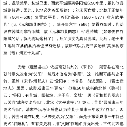
城，说明武平、柘城已废。而武平城距离谷阳城仅50华里，距其他县
城则较远，因此，其地必为谷阳所辖）；刘宋灭亡后，北魏于正始年
间（504～508）复置武平县。谷阳“高齐（550～577）省入武平
县”（见《元和郡县图志》）。隋开皇六年（586）复置谷阳时，县治
设在苦城而非谷阳城，故《元和郡县图志》言“理苦城”（如果仍在谷
阳城的话，就无需写这样了），后又演变为真源县城。此后，老子出
生地所在县的县治再也没有迁移，故唐代以后史书多记载“真源县东
至（亳）州五十九里”。
光绪《鹿邑县志》依据南朝沈约的《宋书》，疑苦县在南北
朝时期先改名为“父阳”，然后才改名为“谷阳”。这一推断可能与史不
符。虽然《宋书·州郡志》云“父阳令：本苦县，前汉属陈，《晋太康
地志》属梁，成帝咸康三年更名”，但晚50年成书的北朝《魏书》
云：“谷阳，有苦城、阳都坡、老子庙、栾城”，唐《元和郡县图志》
云苦县“成帝更名谷阳”，北宋《太平寰宇记》亦云：苦县“晋咸康三年
更名谷阳”。清末毕沅考证后也认为苦县于咸康三年改为“谷阳”。因
此，苦县可能在历史上从未更名为“父阳”，而是于东晋咸康三年就已
更名“谷阳县”。查有关史料，用“父阳”作地名并无出处，古代北方也