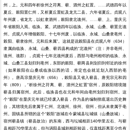
州，上。元和四年析徐州之苻离、蕲、泗州之虹置。……武德四年以
夏丘、榖阳置仁州，又析夏丘置虹及龙亢二县。六年省夏丘。贞观八
年州废，省龙亢，以虹隶泗州，榖阳隶北谯州。……蕲、上。显庆元
年省榖阳入焉。临涣。紧。武德四年以临涣、永城、山桑、蕲置北谯
州。贞观八年增领榖阳。十七年州废，以临涣、永城、山桑隶亳州，
榖阳、蕲隶徐州。元和后来属”。这就是说榖阳县在贞观八年（634）
隶属由临涣、永城、山桑、蕲四县构成的“北谯州”（注：并非亳州、
谯州、谯郡），贞观十七年北谯州废后，西部与亳州相邻的临涣、永
城、山桑三县划归到亳州，东部的榖阳、蕲两县则划归到邻近的徐州
（如果榖阳在山桑或临涣以西的话，肯定也会就近划入西部的亳
州）。唐高宗显庆元年（656），榖阳县又省入蕲县。唐宪宗元和四
年（809），“析徐州之苻离、蕲、泗州之虹置”宿州，原榖阳辖境随
蕲县归属宿州。此后，临涣县也在元和年间由亳州划归到宿州。这
个“榖阳”在显庆元年就已经废入蕲县，作为县的编制彻底退出历史舞
台，其辖境先后隶属于仁州、北谯州、徐州、宿州，但从未隶属于亳
州。固镇县所辖的这个“榖阳”故城在今蒙城县坛城镇（山桑故城）、
宿州蕲县镇（蕲县故治）的东南，西与坛城相距140华里左右、与蕲
县相距70华里左右，但与涡阳县城则相距较远，仅直线距离至少也有