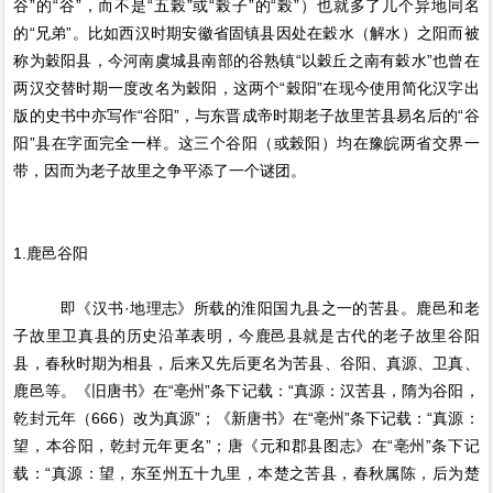
谷”的“谷”，而不是“五榖”或“榖子”的“榖”）也就多了几个异地同名
的“兄弟”。比如西汉时期安徽省固镇县因处在穀水（解水）之阳而被
称为穀阳县，今河南虞城县南部的谷熟镇“以穀丘之南有穀水”也曾在
两汉交替时期一度改名为穀阳，这两个“穀阳”在现今使用简化汉字出
版的史书中亦写作“谷阳”，与东晋成帝时期老子故里苦县易名后的“谷
阳”县在字面完全一样。这三个谷阳（或榖阳）均在豫皖两省交界一
带，因而为老子故里之争平添了一个谜团。
1.鹿邑谷阳
即《汉书·地理志》所载的淮阳国九县之一的苦县。鹿邑和老
子故里卫真县的历史沿革表明，今鹿邑县就是古代的老子故里谷阳
县，春秋时期为相县，后来又先后更名为苦县、谷阳、真源、卫真、
鹿邑等。《旧唐书》在“亳州”条下记载：“真源：汉苦县，隋为谷阳，
乾封元年（666）改为真源”；《新唐书》在“亳州”条下记载：“真源：
望，本谷阳，乾封元年更名”；唐《元和郡县图志》在“亳州”条下记
载：“真源：望，东至州五十九里，本楚之苦县，春秋属陈，后为楚