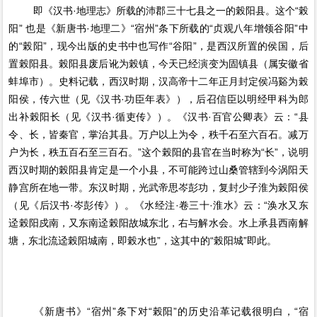
即《汉书·地理志》所载的沛郡三十七县之一的榖阳县。这个“榖
阳” 也是《新唐书·地理二》“宿州”条下所载的“贞观八年增领谷阳”中
的“榖阳”，现今出版的史书中也写作“谷阳”，是西汉所置的侯国，后
置榖阳县。榖阳县废后讹为榖镇，今天已经演变为固镇县（属安徽省
蚌埠市）。史料记载，西汉时期，汉高帝十二年正月封定侯冯谿为榖
阳侯，传六世（见《汉书·功臣年表》），后召信臣以明经甲科为郎
出补榖阳长（见《汉书·循吏传》）。《汉书·百官公卿表》云：“县
令、长，皆秦官，掌治其县。万户以上为令，秩千石至六百石。减万
户为长，秩五百石至三百石。”这个榖阳的县官在当时称为“长”，说明
西汉时期的榖阳县肯定是一个小县，不可能跨过山桑管辖到今涡阳天
静宫所在地一带。东汉时期，光武帝思岑彭功，复封少子淮为榖阳侯
（见《后汉书·岑彭传》）。《水经注·卷三十·淮水》云：“涣水又东
迳榖阳戍南，又东南迳榖阳故城东北，右与解水会。水上承县西南解
塘，东北流迳榖阳城南，即榖水也”，这其中的“榖阳城”即此。
《新唐书》“宿州”条下对“榖阳”的历史沿革记载很明白，“宿