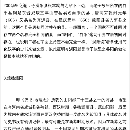
200华里之遥，今涡阳县根本就与之沾不上边。而老子故里所在的谷
阳县则是东晋咸康三年由苦县易名而来的县，唐高宗乾封元年
（666）又易名为真源县。在显庆元年（656）榖阳县省入蕲县之
前，这两个县是唐初同时并存的县。一般而言，一个国家不可能同时
存在两个名称完全相同的县。而“榖阳”、 “谷阳”这两个县在唐初同时
存在，也说明二者在字面上肯定不会完全一样。 “涡阳说”者拿使用简
化汉字的史书来做文章，以此证明今涡阳就是老子故里之谷阳的做法
是根本就站不住脚的。
3.穀熟穀阳
即《汉书·地理志》所载的山阳郡二十三县之一的薄县，地望
在今河南省虞城县谷熟镇。西汉时期，谷熟置薄县，属山阳郡，后因
为境内有穀水流过而在两汉交替时期一度改名为穀阳县（具体改名时
间史书没有确切记载，最有可能是在新莽时期改名。因为在新莽之前
西汉已经在沛郡置穀阳县，一个国家同时期不可能有相同的县名存