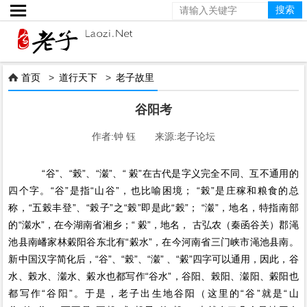

首页
>
道行天下
>
老子故里

谷阳考
作者:钟 钰 来源:老子论坛
“谷”、“榖”、“瀔”、“ 糓”在古代是字义完全不同、互不通用的
四个字。“谷”是指“山谷”，也比喻困境； “榖”是庄稼和粮食的总
称，“五榖丰登”、“榖子”之“榖”即是此“榖”； “瀔”，地名，特指南部
的“瀔水”，在今湖南省湘乡；“ 糓”，地名， 古弘农（秦函谷关）郡渑
池县南嶓家林糓阳谷东北有“糓水”，在今河南省三门峡市渑池县南。
新中国汉字简化后，“谷”、“榖”、“瀔” 、“糓”四字可以通用，因此，谷
水、榖水、瀔水、糓水也都写作“谷水”，谷阳、榖阳、瀔阳、糓阳也
都写作“谷阳”。于是，老子出生地谷阳（这里的“谷”就是“山