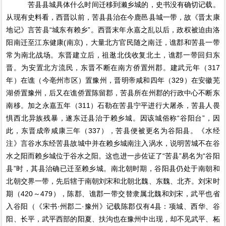
苦县县城具体什么时间迁移到濑乡城的，史书没有确切记载。
从现有史料看，西晋以前，苦县县治在今鹿邑县城一带，故《晋太康
地记》言苦县“城东有赖乡”。西晋末年永嘉之乱以后，政权被迫由洛
阳南迁至江东健康(南京)，大量北方官民随之南迁，谯郡和苦县一带
常为南北战场。东晋建立后，祖逖北伐收复北土，谯郡一带回归东
晋。为安置北方流民，东晋不断在南方侨置州郡。建武元年（317
年）在谯（今亳州市区）置豫州，晋明帝咸和四年（329）在安徽芜
湖侨置豫州，后又在谯侨置陈留郡，苦县所在州郡的行政中心不断东
南移。加之永嘉五年（311）石勒在苦县宁平进行大屠杀，苦县人畏
惧西北异族残暴，遂东迁县治于赖乡城。因该城俗称“谷阳台”，因
此，东晋成帝咸康三年（337），苦县便被更名为谷阳县。《水经
注》言谷水东经苦县故城中并在赖乡城南注入涡水，说明苦城不在谷
水之阳而赖乡城位于谷水之阳。这也进一步佐证了“苦县”易名为“谷阳
县”时，其县治确已迁至赖乡城。南北朝时期，谷阳县仍处于南朝和
北朝交界一带，先后辖于南朝刘宋和北朝北魏、东魏、北齐。刘宋时
期（420～479），陈郡、谯郡一带交替隶属北魏和刘宋，武平也省
入谷阳（《宋书·州郡二·豫州》记载陈郡仅有4县：项城、西华、谷
阳、长平，武平西部的阳夏、扶沟也在豫州中出现，却不见武平、柘