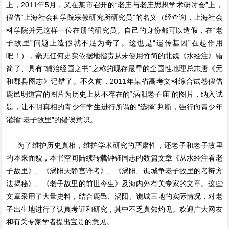
上，2011年5月，又在某市召开的“老庄与老庄思想学术研讨会”上，
假借“上海社会科学院宗教研究所研究员”的名义（经查询，上海社会
科学院并无这样一位在册的研究员。自己的身份都可以造假，在“老
子故里”问题上造假就不足为奇了。这也是“遗传基因”在起作用
吧！），毫无任何史实依据地指责从未使用竹简的北魏《水经注》错
简了、具有“辅治经国之书”之称的现存最早的全国性地理总志唐《元
和郡县图志》记错了。不久前，2011年某省高考文科综合试卷假借
鹿邑明道宫的图片为历史上从不存在的“涡阳老子庙”的图片，纳入试
题，让不明真相的青少年学生进行所谓的“选择”判断，强行向青少年
灌输“老子故里”的错误意识。
为了维护历史真相，维护学术研究的严肃性，还老子和老子故里
的本来面貌，本书空间陆续转载钟钰同志的数篇文章《从水经注看老
子故里》、《涡阳天静宫详考》、《涡阳、谯城争老子故里的考辩方
法揭秘》、《老子故里的前世今生》及海内外有关专家的文章。这些
文章采用了大量史料，结合鹿邑、涡阳、谯城三地的实际情况，对老
子出生地进行了认真考证和研究，其中不乏真知灼见。欢迎广大网友
和有关专家学者提出宝贵的意见。