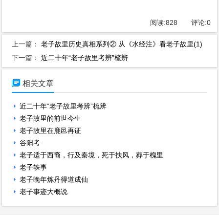
阅读:
828
评论:
0
上一篇：
老子故里历史真相系列② 从《水经注》看老子故里(1)
下一篇：
近二十年“老子故里考辨”梳辨

相关文章
近二十年“老子故里考辨”梳辨
老子故里的前世今生
老子故里在鹿邑再证
谷阳考
老子适于西裔，行及秦境，死于扶风，葬于槐里
老子轶事
老子晚年炼丹得道成仙
老子事迹大概说