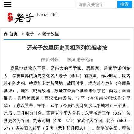

首页
>
老子
>
老子故里

还老子故里历史真相系列①编者按
作者:钟钰 来源:老子论坛
鹿邑地处豫东平原，是伟大的哲学家、思想家、道家学派创始
人、享誉世界的历史文化名人老子（李耳）的故里。春秋时期，境内
兼有陈之相、鸣鹿和宋之訾母地；战国时期，境内兼有楚苦（今鹿邑
县城）、鹿邑（鸣鹿故地，故址在今鹿邑县辛集镇东北）两地；秦置
郡县，县境仍属苦；西汉境内设苦、宁平（今河南省郸城县宁平
镇）；东汉置苦、宁平、武平（今鹿邑县邱集乡武平城村）三个县。
此后，三县时分时合。西晋省宁平入苦县，东晋咸康三年（337）苦
县更名为谷阳。刘宋时期（420～479）省武平入谷阳。北齐（550～
577）省谷阳入武平（见唐《元和郡县图志》）。隋复置谷阳，理苦