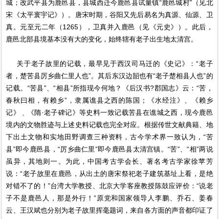
城；改武平县为鹿邑县，县城西迁今鹿邑县试量镇“鹿邑城村”（见北
宋《太平寰宇记》）。唐宋时期，谷阳又先后易名为真源、仙源、卫
真。元至元二年（1265），卫真并入鹿邑（见《元史》）。此后，
鹿邑北部县境基本没有大的变化，始终辖有老子出生地太清宫。
关于老子故里的记载，最早见于西汉司马迁的《史记》：“老子
者，楚苦县厉乡曲仁里人也”。其后东汉边韶也有“老子楚相县人也”的
记载。“苦县”、“相县”所指现今何地？《后汉书?郡国志》云：“苦，
春秋曰相，有赖乡”，隶属谯县之西的陈国；《水经注》、《赖乡
记》﹑《隋·老子碑记》等史料一致记载苦县在谯城之西，现今鹿邑
境内的文物胜迹与上述史料记载也完全对应。根据传世文献典籍、地
下出土文物和实地田野调查三种资料，古今学术界一致认为，“苦
县”即今鹿邑县，“厉乡曲仁里”即今鹿邑县太清宫镇。“苦”、“相”两说
虽异，其地则一。为此，中国考古学会长、著名考古学家徐苹芳
说：“老子故里在鹿邑，从出土的唐宋祭祀老子建筑基址上看，是绝
对错不了的！”台湾大学教授、北京大学客座教授陈鼓应评价：“说老
子不是鹿邑人，那是外行！”原党和国家领导人李鹏、乔石、姜春
云、王汉斌也分别为老子故里挥毫题词，来自各方面的声音都印证了