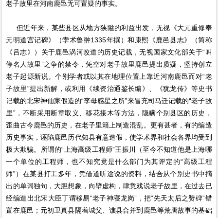
老子故里在河南鹿邑无可置疑的事实。
但近年来，某些县区从地方狭隘的利益出发，无视《大元重修奉
元明道宫记碑》（孛术鲁翀1335年撰）和康熙《鹿邑县志》（简称
《吕志》）关于鹿邑涡河改道的历史记载，无视国家文化部关于“叫
停名人故里”之争的禁令，凭空对老子故里鹿邑提出质疑，坚持创立
老子起源新说。个别学者或以其在地理位置上靠近河南鹿邑而对“老
子故里”提出新解，或利用《续资治通鉴长编》、《犹龙传》等史书
记载的北宋神仙家假造的“李母感星之所”来冒充司马迁记载的“老子故
里”，不断采用断章取义、移花接木等方法，隐瞒个别县区的历史，
歪曲古今鹿邑的历史，在老子里籍上制造混乱。更有甚者，有的编造
历史事实，诬陷鹿邑历代知县有意造假，使学术界和社会各界均受到
极大欺骗。所谓的“上海高级工程师”王振川（至今不知道他是上海哪
一个单位的工程师，也不知究竟是什么部门为其评定的“高级工程
师”）在某县打工多年，凭借道听途说的资料，结合从个别史书中摘
出的单词独句，大胆想象，向壁虚构，肆意戏说老子故里，在过去已
经编造出北宋大臣丁谓移易“老子神寝龙岗”，把“先天太后之赞碑”错
置在鹿邑；元初卫真县隔着城父、谯县合并到鹿邑等荒唐故事的基础