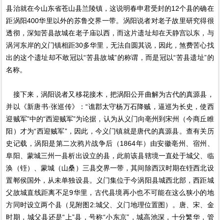
县治就在今山东省苍山县兰陵镇，这说明春申君受封的12个县的确在
距涡阳400华里以外的苏鲁交界一带。涡阳说者对老子故里研究得很
透彻，深知苦县故城在老子庙以西，而这片遗址却在天静宫以东，与
涡河东岸的义门镇相距30多华里，无法自圆其说，因此，煞费苦心找
出的这个遗址却不敢冠以“苦县故城”的称谓，而是冠以“苦县遗址”的
名称。
接下来，涡阳说者又移花接木，把涡阳公开曲解为古代的真源县，
并以《新唐书·张巡传》：“谯郡太守杨万石降贼，逼巡为长史，使西
迎贼军”中的“西迎贼军”为论据，认为从义门向亳州到宋州（今商丘睢
阳）才为“西迎贼军”，因此，今义门镇就是唐代的真源县。查有关历
史记载，涡阳是第二次鸦片战争后（1864年）由安徽亳州、宿州、
阜阳、蒙城三州一县析出设立的县，此前该县辖境一直处于城父、临
涣（铚）、蒙城（山桑）三县交界一带，其间除西汉时期在铚西北设
置郸侯国外，从未单独设县。义门集位于今涡阳县城西北部，西距城
父故城直线距离不足9华里，古代县境再小也不可能在这么狭小的地
方同时设立两个县（见附图2:城父、义门地理位置图）。唐、宋、金
时期，城父县还是“上”县，号称“小东京”，城高池深，十分繁华，管