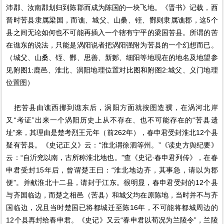
沛郡、汝南郡划归到陈郡而成为陈国的一块飞地。《晋书》记载，西
晋时苦县隶属梁国，而谯、城父、山桑、铚、酂则隶属谯郡，这5个
县之间无论如何也不可能再插入一个辖有宁平的梁国苦县。所谓的苦
在谯东的说法，只能是涡阳说者把涡阳强附为苦县的一个幻想而已。
（城父、山桑、铚、酂、思善、新郪、细阳等地现在的地名及地望参
见附图1:鹿邑、淮北、涡阳地理位置对比图和附图2:城父、义门地理
位置图）
把苦县由谯西挪到谯东后，涡阳方面就按图造骥，在涡河北岸
又“考证”出来一个涡阳历史上从不存在、也不可能存在的“苦县遗
址”来，其理由是楚考烈王元年（前262年），春申君受封淮北12个县
疑有苦县。《史记正义》云：“淮北谓徐泗等州。”《读史方舆纪要》
云：“自沂兖以南，古所称淮北地也。”查《史记·春申君列传》，在春
申君受封15年后，曾谓楚王曰：“淮北地边齐，其事急，请以为郡
便”。并献淮北十二县，请封于江东。很明显，春申君受封的12个县
与齐国临边，而楚之相邑（苦县）和城父均在原陈地，当时并不与齐
国临边，况且当时楚国已将都城迁至陈16年，不可能将都城周边的
12个县再封给春申君。《史记》又云“春申君以荀况为兰陵令”，兰陵