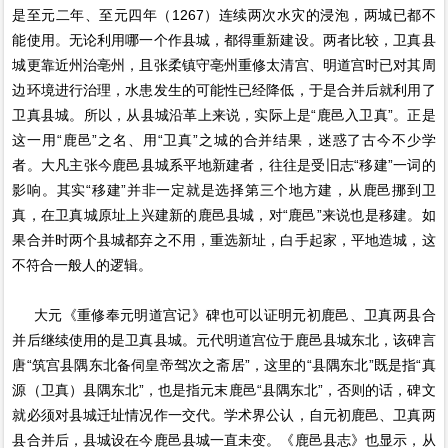
是至元二年、至元四年（1267）连续两次水灾的浸泡，两城已都不
能使用。无论利用哪一个作县城，都得重新建设。两者比较，卫真县
城更靠近州治亳州，且张柔镇守亳州重修太清宫、明道宫时已对其周
边环境进行治理，水患发生的可能性已经降低，于是合并后就利用了
卫真县城。所以，从县城沿革上来说，实际上是“鹿邑入卫真”。正是
这一用“鹿邑”之名、用“卫真”之城的合并结果，迷惑了古今不少学
者。大凡主张今鹿邑县城系平地新建者，往往是受旧志“移建”一词的
影响。其实“移建”并非一定就是选择第三个地方建，从鹿邑挪到卫
真，在卫真城原址上兴建新的鹿邑县城，对“鹿邑”来说也是移建。如
果合并时两个县城都弃之不用，重选新址，白手起家，平地造城，这
不符合一般人的逻辑。
大元《重修奉元明道宫记》碑也可以证明元初鹿邑、卫真两县合
并后继续使用的是卫真县城。元代明道宫位于鹿邑县城东北，该碑言
唐“筑宫县隅东北备伺皇帝驾次之斋居”，这里的“县隅东北”既是指“真
源（卫真）县隅东北”，也是指元末鹿邑“县隅东北”，否则的话，碑文
就必须对县城迁址情况作一交代。学术界公认，自元初鹿邑、卫真两
县合并后，县城设在今鹿邑县城一直未变。《鹿邑县志》也显示，从