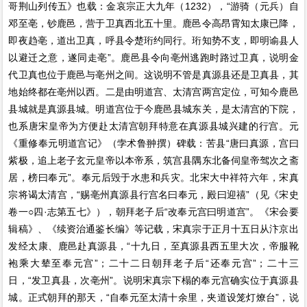
哥荆山列传五》也载：金哀宗正大九年（1232），“游骑（元兵）自
邓至亳，钞鹿邑，营于卫真西北五十里。鹿邑令高昂霄知太康已降，
即夜趋亳，道出卫真，呼县令楚珩约同行。珩知势不支，即明谕县人
以避迁之意，遂同走亳”。鹿邑县令向亳州逃跑时路过卫真，说明金
代卫真也位于鹿邑与亳州之间。这说明不管是真源县还是卫真县，其
地始终都在亳州以西。二是由明道宫、太清宫两宫定位，可知今鹿邑
县城就是真源县城。明道宫位于今鹿邑县城东关，是太清宫的下院，
也系唐宋皇帝为方便赴太清宫朝拜特意在真源县城兴建的行宫。元
《重修奉元明道宫记》（孛术鲁翀撰）碑载：苦县“唐曰真源，宫曰
紫极，追上老子玄元皇帝以本帝系，筑宫县隅东北备伺皇帝驾次之斋
居，榜曰奉元”。奉元后毁于水患和兵灾。北宋大中祥符六年，宋真
宗将谒太清宫，“赐亳州真源县行宫名曰奉元，殿曰迎禧”（见《宋史
卷一○四·志第五七》），朝拜老子后“改奉元宫曰明道宫”。《宋会要
辑稿》、《续资治通鉴长编》等记载，宋真宗于正月十五日从汴京出
发经太康、鹿邑赴真源县，“十九日，至真源县西五里大次，帝服靴
袍乘大辇至奉元宫”；二十二日朝拜老子后“还奉元宫”；二十三
日，“发卫真县，次亳州”。说明宋真宗下榻的奉元宫确实位于真源县
城。正式朝拜的那天，“自奉元至太清十余里，夹道设笼灯燎台”，说