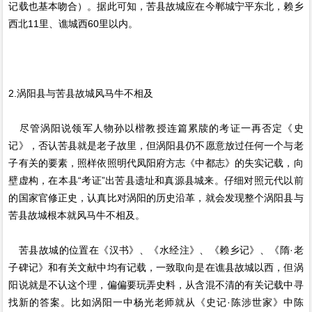
记载也基本吻合）。据此可知，苦县故城应在今郸城宁平东北，赖乡
西北11里、谯城西60里以内。
2.涡阳县与苦县故城风马牛不相及
尽管涡阳说领军人物孙以楷教授连篇累牍的考证一再否定《史
记》，否认苦县就是老子故里，但涡阳县仍不愿意放过任何一个与老
子有关的要素，照样依照明代凤阳府方志《中都志》的失实记载，向
壁虚构，在本县“考证”出苦县遗址和真源县城来。仔细对照元代以前
的国家官修正史，认真比对涡阳的历史沿革，就会发现整个涡阳县与
苦县故城根本就风马牛不相及。
苦县故城的位置在《汉书》、《水经注》、《赖乡记》、《隋·老
子碑记》和有关文献中均有记载，一致取向是在谯县故城以西，但涡
阳说就是不认这个理，偏偏要玩弄史料，从含混不清的有关记载中寻
找新的答案。比如涡阳一中杨光老师就从《史记·陈涉世家》中陈