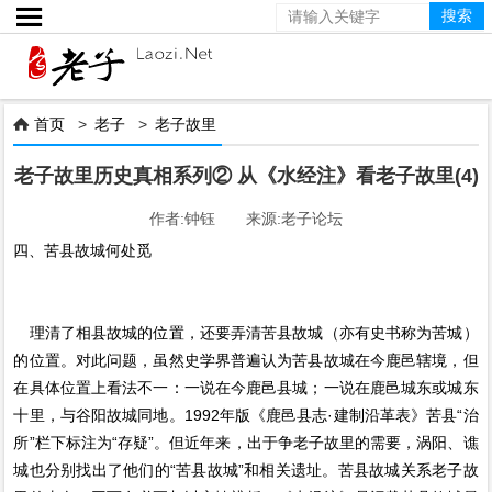

首页
>
老子
>
老子故里

老子故里历史真相系列② 从《水经注》看老子故里(4)
作者:钟钰 来源:老子论坛
四、苦县故城何处觅
理清了相县故城的位置，还要弄清苦县故城（亦有史书称为苦城）
的位置。对此问题，虽然史学界普遍认为苦县故城在今鹿邑辖境，但
在具体位置上看法不一：一说在今鹿邑县城；一说在鹿邑城东或城东
十里，与谷阳故城同地。1992年版《鹿邑县志·建制沿革表》苦县“治
所”栏下标注为“存疑”。但近年来，出于争老子故里的需要，涡阳、谯
城也分别找出了他们的“苦县故城”和相关遗址。苦县故城关系老子故