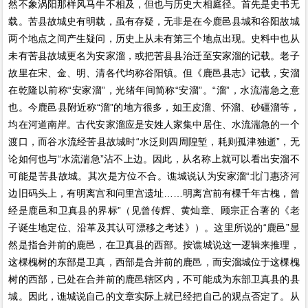
然不象涡阳那样风马牛不相及，但也与历史大相庭径。首先是史书无
载。苦县故城史有明载，虽有存疑，无非是在今鹿邑县城和谷阳故城
两个地点之间产生疑问，历史上从未有第三个地点出现。史料中也从
未有苦县故城更名为安家溜，或把苦县县治迁至安家溜的记载。老子
故里在宋、金、明、清各代均称谷阳镇。但《鹿邑县志》记载，安溜
在乾隆以前称“安家溜”，光绪年间简称“安溜”。“溜”，水流湍急之意
也。今鹿邑县附近称“溜”的地方很多，如王皮溜、怀溜、砂礓溜等，
均在河道南岸。古代安家溜应是安姓人家集中居住、水流湍急的一个
渡口，而谷水流经苦县故城时“水泛则四周隍堑，耗则孤津独逝”，无
论如何也与“水流湍急”沾不上边。因此，从名称上就可以看出安溜不
可能是苦县故城。其次是方位不合。谯城说认为安家溜“北门惠济河
边旧码头上，有明离宫和问里宫遗址……明离宫前有棵千年古槐，曾
经是鹿邑和卫真县的界标”（见曾传辉、黄灿章、顾宗正合著的《老
子诞生地定位、沿革及其认可漂移之考述》）。这里所说的“鹿邑”显
然是指合并前的鹿邑，在卫真县的西部。按谯城说这一逻辑来推理，
这棵槐树的东部是卫真，西部是合并前的鹿邑，而安溜城位于这棵槐
树的西部，已处在合并前的鹿邑辖区内，不可能成为东部卫真县的县
城。因此，谯城说自己的文章实际上就已经把自己的观点否定了。从