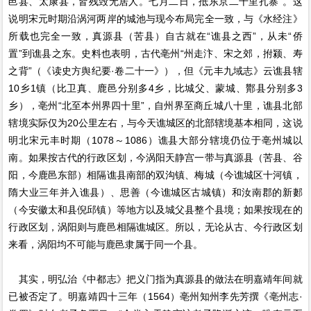
邑县、太康县，皆残毁无居人。七月二日，抵东京二十里扎寨”。这
说明宋元时期沿涡河两岸的城池与现今布局完全一致，与《水经注》
所载也完全一致，真源县（苦县）自古就在“谯县之西”，从未“侨
置”到谯县之东。史料也表明，古代亳州“州走汴、宋之郊，拊颍、寿
之背”（《读史方舆纪要·卷二十一》），但《元丰九域志》云谯县辖
10乡1镇（比卫真、鹿邑分别多4乡，比城父、蒙城、酇县分别多3
乡），亳州“北至本州界四十里”，自州界至商丘城八十里，谯县北部
辖境实际仅为20公里左右，与今天谯城区的北部辖境基本相同，这说
明北宋元丰时期（1078～1086）谯县大部分辖境仍位于亳州城以
南。如果按古代的行政区划，今涡阳天静宫一带与真源县（苦县、谷
阳，今鹿邑东部）相隔谯县南部的双沟镇、梅城（今谯城区十河镇，
隋大业三年并入谯县）、思善（今谯城区古城镇）和汝南郡的新郪
（今安徽太和县倪邱镇）等地方以及城父县整个县境；如果按现在的
行政区划，涡阳则与鹿邑相隔谯城区。所以，无论从古、今行政区划
来看，涡阳均不可能与鹿邑隶属于同一个县。
其实，明弘治《中都志》把义门指为真源县的做法在明嘉靖年间就
已被否定了。明嘉靖四十三年（1564）亳州知州李先芳撰《亳州志·