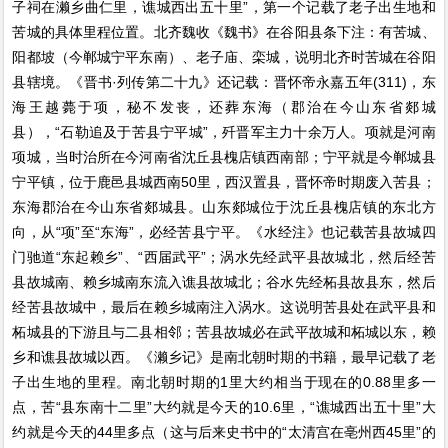
子祠在濑乡曲仁里，谯城西出五十里”，第一个记载了老子出生地和
苦城的具体里程位置。北齐魏收《魏书》在谷阳县条下注：有苦城、
阳都坡（今郸城宁平东南）、老子庙、栾城，说明北齐时苦城在谷阳
县辖境。《晋书·列传第二十九》还记载：晋怀帝永嘉五年(311)，东
海王越薨于项，秘不发丧，还葬东海（郡治在今山东省郯城
县），“石勒追及于苦县宁平城”，歼晋军主力十余万人。项就是河南
项城，当时治所在今河南省沈丘县槐店镇西南部；宁平就是今郸城县
宁平镇，位于鹿邑县城西南50里，西汉置县，晋怀帝时期废入苦县；
东海郡治在今山东省郯城县。山东郯城位于沈丘县槐店镇的东北方
向，从“项”至“东海”，必经苦县宁平。《水经注》也记载苦县故城四
门驰道“东起赖乡”、“西届武平”；涡水先经武平县故城北，然后经苦
县故城南、赖乡城南东流入谯县故城北；谷水先经柘县故县东，然后
经苦县故城中，最后在赖乡城南注入涡水。这说明苦县处在武平县和
柘城县的下游且与二县相邻；苦县故城必在武平故城和柘城以东，赖
乡和谯县故城以西。《濑乡记》是南北朝时期的书籍，最早记载了老
子出生地的里程。南北朝时期的1里大约相当于现在的0.88里多一
点，苦“县东南十二里”大约就是今天的10.6里，“谯城西出五十里”大
约就是今天的44里多点（这与后来史书中的“太清宫在亳州西45里”的