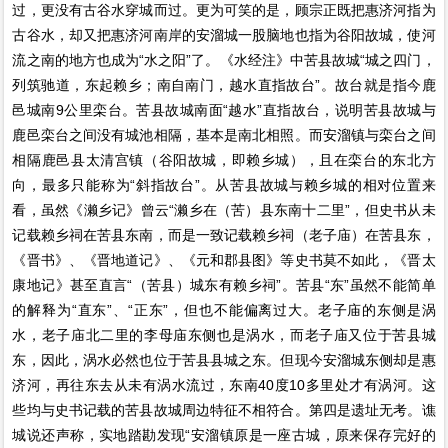
过，更没有古谷水穿城而过。更为可笑的是，顾宗正既把惠济河指为
古谷水，却又把惠济河南岸的安溜城一股脑地也指为谷阳故城，使河
流之南的地方也成为“水之阳”了。《水经注》中苦县故城“城之四门，
列筑驰道，东起赖乡；南自南门，越水直指故台”。故台就是指今鹿
邑城南9公里栾台。苦县故城南面“越水”直指故台，说明苦县故城与
鹿邑栾台之间没有城池相隔，基本是南北相照。而安溜镇与栾台之间
相隔鹿邑县太清宫镇（谷阳故城，即赖乡城），且在栾台的东北方
向，最多只能称为“斜指故台”。从苦县故城与赖乡城的相对位置来
看，虽然《濑乡记》曾云“濑乡在（苦）县东南十二里”，但史书从未
记载赖乡祠在苦县东南，而是一致记载赖乡祠（老子庙）在苦县东，
《晋书》、《晋地道记》、《元和郡县图》等史书莫不如此，《晋太
康地记》甚至直言“（苦县）城东有赖乡祠”。苦县“东”虽然不能简单
的解释为“直东”、“正东”，但也不能偏离过大。老子庙的东侧是涡
水，老子庙北二里的李母庙东侧也是涡水，而老子庙又位于苦县城
东，因此，涡水必然也位于苦县县城之东。但现今安溜城东侧却是惠
济河，再往东去从未有涡水流过，东南40度10多里处才有涡河。这
些均与史书记载的苦县故城周边特征不相符合。第四是遗址无考。谯
城说还声称，实地踏勘发现“安溜镇原是一座古城，原来保存完好的