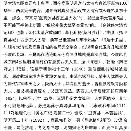
明太清宫距奉元宫十多里，而今鹿邑明道宫与太清宫直线距离为10.6
华里，两者完全吻合。如果当时真源县治设在太清宫或今鹿邑县东十
里，那么，宋真宗“至真源县西五里大次”时，就已至奉元宫东5里，
不可能再半路上折回，“服靴袍乘大辇至奉元宫”的。《金续修太清宫
记碑》也载：金代太清宫重修时，募化所得“莫可胜计”，“由县（指卫
真县城）西乡东入太清，前车已抵宫而后车未出县”，绵延十多里，
与现今太清宫及鹿邑县城的布局完全吻合，也说明金代卫真县城就是
今鹿邑县城。三是现存遗迹昭示今鹿邑县城就是真源县城。今鹿邑县
城东南4公里堌堆洼村仍有唐陇西夫人墓。据《陈志》、乾隆《归德
府志》记载，该墓于明崇祯十三年（1640）重修鹿邑砖城时被发
现，后改葬城东堤内黑龙潭之东南。由墓志铭可知，墓主人陇西夫人
为唐代宗室李氏之女，陇西人士，其高祖封燕王，曾祖做过银青勋禄
大夫，祖父初授真源令，父迁真源丞。陇西夫人于唐穆宗长庆四年
（824）以疾卒，时年22岁。真源县令之女孤单一人客死他乡，其父
不可能把她远葬，必把她葬于真源县城附近。北宋政和年间(1111-
1117)地理总志《舆地广记·卷第二十》也载：“卫真县，本苦县城”。
明万历二十年（1592），鹿邑知县刘一澜《鼎建精忠祠记》云“及余
令鹿，闻之故老，考之郡邑志，则知归德为唐睢阳，而鹿邑即真源