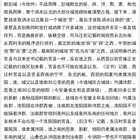
都彭城（今徐州）不战而降，彭城附近的留、薛、沛、酇、萧、相也
闻风而降，整个涡水以北的大部分城池很快被灌婴占领。接下来，灌
婴就攻取涡水以北最后一个城池“苦”，最后才攻取涡水以南的“谯”。
灌婴及其别将同时攻打或劝降了许多城池，这些城池并非呈一条直线
排列，而是曲曲折折、纵横交错，司马迁在记载时就按照从北向南、
从西到东的顺序进行排列，最北部的城池“留”在“薛”之西，中部的城
池“酇”在“萧”之西，最南部的城池“苦”也当在“谯”之西。这说明秦代的
苦县与后来史书记载的苦县一样，应在谯之西。从西晋以前官修正史
记载的行政区划来看，苦县也不可能在谯县以东。《汉书》记载，西
汉时苦县以及苦县西南的宁平、东北的柘、西部的阳夏均隶属淮阳
国，谯、城父以及谯南35公里的思善（今谯城区古城镇）均属沛郡，
思善之南30公里的细阳（今安徽省太和县原墙镇）、西南20多公里
的新郪（春秋战国时期的郪丘，故城在今安徽太和县倪邱镇）均属汝
南郡，淮阳国在沛郡西侧，汝南郡在淮阳国和沛郡之南，淮阳国不可
能隔着沛郡、汝南郡管辖到亳州以东或亳州东南的任何地方，亳州以
东根本不会出现一个淮阳国的苦县。《后汉书》记载，东汉时苦县隶
属陈国，谯隶属沛国，谯之南的思善、新郪、细阳仍隶属汝南郡，谯
东南的城父、山桑也从沛国改隶到汝南郡，今涡阳一带也不可能隔着