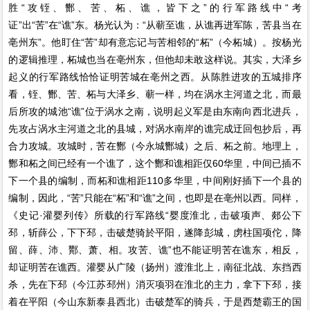
胜“攻铚、酂、苦、柘、谯，皆下之”的行军路线中“考
证”出“苦”在“谯”东。杨光认为：“从蕲至谯，从谯再进军陈，苦县当在
亳州东”。他盯住“苦”却有意忘记与苦相邻的“柘”（今柘城）。按杨光
的逻辑推理，柘城也当在亳州东，但他却未敢这样说。其实，大泽乡
起义的行军路线恰恰证明苦城在亳州之西。从陈胜进攻的五城排序
看，铚、酂、苦、柘与大泽乡、蕲一样，均在涡水主河道之北，而最
后所攻的城池“谯”位于涡水之南，说明起义军是由东南向西北进兵，
先攻占涡水主河道之北的县城，对涡水南岸的谯完成迂回包抄后，再
合力攻城。攻城时，苦在酂（今永城酂城）之后、柘之前。地理上，
酂和柘之间已经有一个谯了，这个酂和谯相距仅60华里，中间已插不
下一个县的编制，而柘和谯相距110多华里，中间刚好插下一个县的
编制，因此，“苦”只能在“柘”和“谯”之间，也即是在亳州以西。同样，
《史记·灌婴列传》所载的行军路线“婴度淮北，击破项声、郯公下
邳，斩薛公，下下邳，击破楚骑於平阳，遂降彭城，虏柱国项佗，降
留、薛、沛、酇、萧、相。攻苦、谯”也不能证明苦在谯东，相反，
却证明苦在谯西。灌婴从广陵（扬州）渡淮北上，南征北战、东挡西
杀，先在下邳（今江苏邳州）消灭项羽在淮北的主力，拿下下邳，接
着在平阳（今山东新泰县西北）击破楚军的骑兵，于是西楚霸王的国