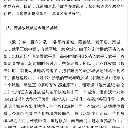
仍然存在。目前，凡是知道老子故里在鹿邑者，都会知道这个赖乡的
存在。而这也正是涡阳县、谯城区所没有的。
（3）苦县故城就是今鹿邑县城
《魏书·卷一百六》载：“谷阳有苦城、阳都陂、老子庙、栾城。
……武平正始中置，有武平城、赖乡城”。由于刘宋时期武平省入谷
阳，北魏正始年间复置武平县，高齐时期谷阳又省入武平，武平、谷
阳两县在南北朝时期时分时合，交替隶属，所以，北齐魏收撰《魏
书》时，就把两县地名混淆了，把谷阳县的赖乡城误记到武平县名
下。但这也说明，《魏书》所载的苦城与赖乡城（谷阳故城）绝非同
一个城池。释道宣《续高僧传·感通篇下》、谢守灏《混元圣纪·卷之
二》也均证实苦县故城与谷阳故城并非同一个城池。唐贞观十六年
(642)成书的大型地理著作《括地志》云“苦县：在亳州谷阳县界”，也
说明苦城在谷阳县辖境，但与谷阳城并非同一个城池。从地理位置
看，今鹿邑县城与苦县故城方位颇合。按《水经注》记载：苦县故
城“城之四门，列筑驰道。东起赖乡；南自南门，越水直指故台；西
面南门，列道径趣广乡道西门驰道，西届武平北门驰道，暨于北