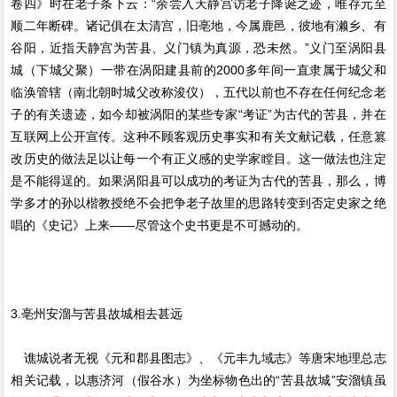
卷四》时在老子条下云：“余尝入天静宫访老子降诞之迹，唯存元至
顺二年断碑。诸记俱在太清宫，旧亳地，今属鹿邑，彼地有濑乡、有
谷阳，近指天静宫为苦县、义门镇为真源，恐未然。”义门至涡阳县
城（下城父聚）一带在涡阳建县前的2000多年间一直隶属于城父和
临涣管辖（南北朝时城父改称浚仪），五代以前也不存在任何纪念老
子的有关遗迹，如今却被涡阳的某些专家“考证”为古代的苦县，并在
互联网上公开宣传。这种不顾客观历史事实和有关文献记载，任意篡
改历史的做法足以让每一个有正义感的史学家瞠目。这一做法也注定
是不能得逞的。如果涡阳县可以成功的考证为古代的苦县，那么，博
学多才的孙以楷教授绝不会把争老子故里的思路转变到否定史家之绝
唱的《史记》上来——尽管这个史书更是不可撼动的。
3.亳州安溜与苦县故城相去甚远
谯城说者无视《元和郡县图志》、《元丰九域志》等唐宋地理总志
相关记载，以惠济河（假谷水）为坐标物色出的“苦县故城”安溜镇虽