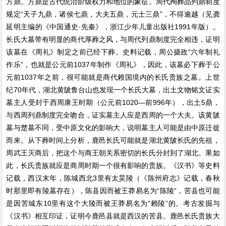
方鼎。方鼎是古代统治阶级权力和地位的象征。周代殉葬品列鼎制度
规定“天子九鼎，诸侯七鼎，大夫五鼎，元士三鼎”，不得逾越（见龚
延明主编的《中国通史·先秦》，浙江少年儿童出版社1991年版）。
长氏大墓带有明显的商代厚葬之风，与周代列鼎制度完全相违，证明
该墓在《周礼》制定之前已经下葬。史料记载，周公摄政“六年制礼
作乐”，也就是公元前1037年制作《周礼》，因此，该墓必下葬于公
元前1037年之前，很可能就是商代赖国境内的长氏贵族之墓。上世
纪70年代，湖北黄陂鲁台山也发现一个长氏大墓，出土文物铭文证实
墓主人受封于西周康王时期（公元前1020—前996年），出土5鼎，
与西周列鼎制度完全吻合，证实墓主人应是西周的一个大夫。该黄陂
墓与楚墓不同，受中原文化的影响大，说明墓主人可能是由中原迁徙
而来。从下葬时间上分析，鹿邑长氏可能就是湖北黄陂长氏的先祖，
周武王灭商后，把这个与商王朝关系密切的长氏分封到了湖北。果如
此，长氏贵族就应是商周时期一个很有影响的贵族。《汉书》等史料
记载，西汉末年，陈城西北3里有太昊陵（《陈州府志》记载，春秋
时那里即有陵墓存在），陈县因而被王莽易名为“陈陵”，苦县也可能
是因苦城东10里有这个大陵而被王莽易名为“赖陵”的。考古发掘与
《汉书》相互印证，证明今鹿邑县就是西汉的苦县。鹿邑长氏贵族大