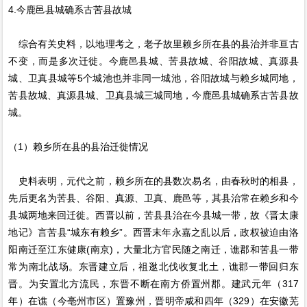
4.今鹿邑县城确系古苦县故城
综合有关史料，以地理考之，老子故里赖乡所在县的县治并非亘古
不变，而是多次迁徙。今鹿邑县城、苦县故城、谷阳故城、真源县
城、卫真县城等5个城池也并非同一城池，谷阳故城与赖乡城同地，
苦县故城、真源县城、卫真县城三城同地，今鹿邑县城确系古苦县故
城。
（1）赖乡所在县的县治迁徙情况
史料表明，元代之前，赖乡所在的县数次易名，由春秋时的相县，
先后更名为苦县、谷阳、真源、卫真、鹿邑等，其县治常在赖乡和今
县城两地来回迁徙。西晋以前，苦县县治在今县城一带，故《晋太康
地记》言苦县“城东有赖乡”。西晋末年永嘉之乱以后，政权被迫由洛
阳南迁至江东健康(南京)，大量北方官民随之南迁，谯郡和苦县一带
常为南北战场。东晋建立后，祖逖北伐收复北土，谯郡一带回归东
晋。为安置北方流民，东晋不断在南方侨置州郡。建武元年（317
年）在谯（今亳州市区）置豫州，晋明帝咸和四年（329）在安徽芜