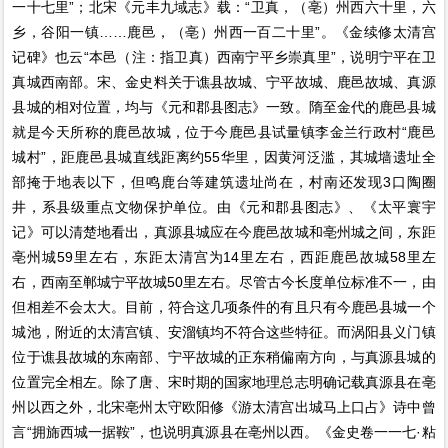
一十七里”；北宋《元丰九域志》载：“卫真，（亳）州西六十里，六
乡，谷阳一镇……鹿邑，（亳）州西一百二十里”。《金续修太清宫
记碑》也云“本邑（注：指卫真）西南宁平乡崇真里”，说明宁平在卫
真城西南部。宋、金史料关于谯县故城、宁平故城、鹿邑故城、真源
县城的相对位置，均与《元和郡县图志》一致。隋至金代的鹿邑县城
就是今天所称的鹿邑故城，位于今鹿邑县试量镇李金兰行政村“鹿邑
城村”，距鹿邑县城直线距离约55华里，因黄河泛滥，其城墙遗址全
部掩于地表以下，但鸣鹿台等建筑遗址尚在，村南还发现3口陶圈
井，系县级重点文物保护单位。由《元和郡县图志》、《太平寰宇
记》可以清楚地看出，真源县城应在今鹿邑故城和亳州城之间，东距
亳州城59里左右，东距太清宫为14里左右，西距鹿邑故城58里左
右，西南至郸城宁平故城50里左右。尽管古今长度单位标准不一，由
但相差不会太大。目前，符合这几项条件的有且只有今鹿邑县城一个
城池，附近的太清宫镇、安溜镇均不符合这些特征。而涡阳县义门镇
位于谯县故城的东南部、宁平故城的正东稍偏南方向，与真源县城的
位置完全相左。除了唐、宋时期的国家地理总志明确记载真源县在亳
州以西之外，北宋亳州太守欧阳修《游太清宫出城马上口占》诗中曾
言“拥旆西城一据鞍”，也说明真源县在亳州以西。《金史卷一一七·粘