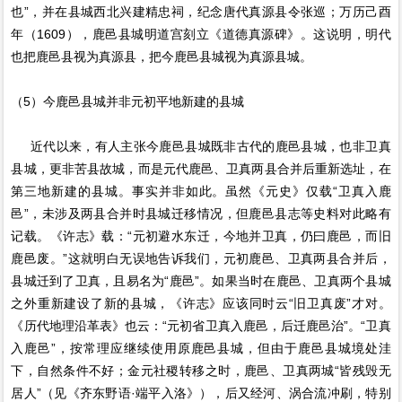
也”，并在县城西北兴建精忠祠，纪念唐代真源县令张巡；万历己酉
年（1609），鹿邑县城明道宫刻立《道德真源碑》。这说明，明代
也把鹿邑县视为真源县，把今鹿邑县城视为真源县城。
（5）今鹿邑县城并非元初平地新建的县城
近代以来，有人主张今鹿邑县城既非古代的鹿邑县城，也非卫真
县城，更非苦县故城，而是元代鹿邑、卫真两县合并后重新选址，在
第三地新建的县城。事实并非如此。虽然《元史》仅载“卫真入鹿
邑”，未涉及两县合并时县城迁移情况，但鹿邑县志等史料对此略有
记载。《许志》载：“元初避水东迁，今地并卫真，仍曰鹿邑，而旧
鹿邑废。”这就明白无误地告诉我们，元初鹿邑、卫真两县合并后，
县城迁到了卫真，且易名为“鹿邑”。如果当时在鹿邑、卫真两个县城
之外重新建设了新的县城，《许志》应该同时云“旧卫真废”才对。
《历代地理沿革表》也云：“元初省卫真入鹿邑，后迁鹿邑治”。“卫真
入鹿邑”，按常理应继续使用原鹿邑县城，但由于鹿邑县城境处洼
下，自然条件不好；金元社稷转移之时，鹿邑、卫真两城“皆残毁无
居人”（见《齐东野语·端平入洛》），后又经河、涡合流冲刷，特别