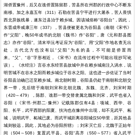
湖侨置豫州，后又在谯侨置陈留郡，苦县所在州郡的行政中心不断东
南移。加之永嘉五年（311）石勒在苦县宁平进行大屠杀，苦人畏惧
西北异族残暴，遂东迁县治于赖乡城。因该城俗称“谷阳台”，因此，
东晋成帝咸康三年（337），苦县便被更名为谷阳县（南朝《宋书》
作“父阳”，晚50年成书的北朝《魏书》作“谷阳”，唐《元和郡县图
志》亦作“谷阳”。清末毕沅考证应为“谷阳”。用“父阳”作地名查无出
处，古代北方也没有以“父阳”为名的县，不可能是侨置而
来。“父”、“谷”字形相近，《宋书》在流传过程中可能出现抄写讹
误）。《水经注》言谷水东经苦县故城中并在赖乡城南注入涡水，说
明苦城不在谷水之阳而赖乡城位于谷水之阳。这也进一步佐证了当时
谷阳县治确已迁至赖乡城。南北朝时期，谷阳县仍处于南朝和北朝交
界一带，先后辖于南朝刘宋和北朝北魏、东魏、北齐。刘宋时期
（420～479），陈郡、谯郡一带交替隶属北魏和刘宋，武平也省入
谷阳（《宋书·州郡二·豫州》记载陈郡仅有4县：项城、西华、谷
阳、长平，武平西部的阳夏、扶沟也在豫州中出现，却不见武平、柘
城，说明武平、柘城已废。而武平城距离谷阳城仅50华里，距其他县
城则较远，因此，其地必为谷阳所辖）；刘宋灭亡后，北魏于正始年
间（504～508）复置武平县。谷阳“高齐（550～577）省入武平