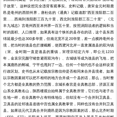
子故里”。这种设想完全违背客观事实。史料记载，唐宋金元时期鹿
邑是亳州的西部州界，唐杜佑的《通典》记载谯郡“西至淮阳郡二百
里……西南到淮阳郡三百九十里，西北到淮阳郡三百二十里”，《元
丰九域志》言亳州西至本州界一百五十里。按照涡阳说者的逻辑和当
时的面积、人口推理，如果真有这个狭长的县存在的话，这个县东西
绵延最少也达300多华里，但南北宽不足20华里，差一点横跨亳州全
境，把当时的谯县也拦腰截断，使西淝河北岸一直隶属谯县的双沟镇
（宋、金时期一直是谯县的重镇，宋理宗绍定六年，即公元1233
年，金哀宗完颜守绪曾避雨双沟寺）、古城镇等成为谯县的飞地，把
本属鹿邑的郸城、宁平也甩到了一边。任何一个朝代也不会这样设置
行政区划。史书也从未记载按宗教信仰是否相同来合并县境者。如果
以宗教因素就可以把不相邻的地方合并成一个县的话，那么，当时整
个北方都是全真教的势力范围，京城长春宫是全真教总部，济源王屋
山系全真教名山，陕西楼观台始终属于全真教所管，它们也与老子出
生地一样，在全真教中占有特殊地位，但却没有一个合并到卫真县。
卫真县的近邻谯县道德中宫也属全真教掌管，同样也没有合并到卫真
县。如果说元代卫真合并到鹿邑是因为宗教因素的话，那么北齐时期