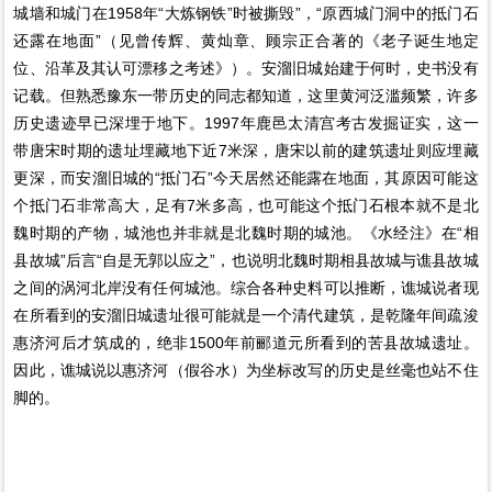
城墙和城门在1958年“大炼钢铁”时被撕毁”，“原西城门洞中的抵门石
还露在地面”（见曾传辉、黄灿章、顾宗正合著的《老子诞生地定
位、沿革及其认可漂移之考述》）。安溜旧城始建于何时，史书没有
记载。但熟悉豫东一带历史的同志都知道，这里黄河泛滥频繁，许多
历史遗迹早已深埋于地下。1997年鹿邑太清宫考古发掘证实，这一
带唐宋时期的遗址埋藏地下近7米深，唐宋以前的建筑遗址则应埋藏
更深，而安溜旧城的“抵门石”今天居然还能露在地面，其原因可能这
个抵门石非常高大，足有7米多高，也可能这个抵门石根本就不是北
魏时期的产物，城池也并非就是北魏时期的城池。《水经注》在“相
县故城”后言“自是无郭以应之”，也说明北魏时期相县故城与谯县故城
之间的涡河北岸没有任何城池。综合各种史料可以推断，谯城说者现
在所看到的安溜旧城遗址很可能就是一个清代建筑，是乾隆年间疏浚
惠济河后才筑成的，绝非1500年前郦道元所看到的苦县故城遗址。
因此，谯城说以惠济河（假谷水）为坐标改写的历史是丝毫也站不住
脚的。