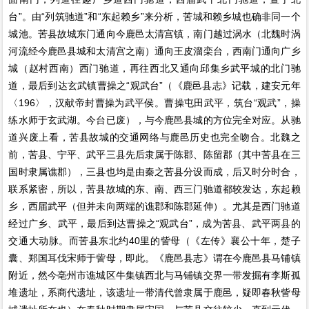
台”。由“列筑驰道”和“东起赖乡”来分析，苦城和赖乡城也确非同一个
城池。苦县故城东门通向今鹿邑太清宫镇，南门越过涡水（北魏时涡
河流经今鹿邑县城和太清宫之南）通向王皮溜栾台，西南门通向广乡
城（赵村西南）西门驰道，再往西北又通向邱集乡武平城的北门驰
道，最后到达玄武镇曹操之“观武台”（《鹿邑县志》记载，建安元年
〈196〉，汉献帝封曹操为武平侯。曹操屯田武平，筑台“观武”，操
练水师于玄武湖。今台已废），与今鹿邑县城的方位完全对应。从驰
道兴废上看，苦县故城的交通网络与鹿邑历史也完全吻合。北魏之
前，苦县、宁平、武平三县先后隶属于陈郡、陈留郡（其中苦县在三
国时隶属谯郡），三县也均是由秦之苦县分设而成，后又时分时合，
联系紧密，所以，苦县故城的东、南、西三门驰道都较发达，东起赖
乡，西届武平（但并未向两端的谯郡和陈郡延伸）。尤其是西门驰道
经过广乡、武平，最后到达曹操之“观武台”，成为苦县、武平两县的
交通大动脉。而苦县东北约40里的訾母（《左传》襄公十年，楚子
囊、郑国耳伐宋师于訾母，即此。《鹿邑县志》谓在今鹿邑县马铺镇
附近，然今亳州市谯城区牛集镇西北与马铺镇交界一带发掘有李斯孤
堆遗址，系商代遗址，该遗址一带清代曾隶属于鹿邑，疑即春秋訾母