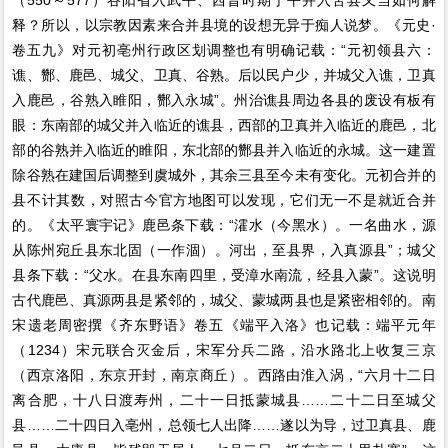
（550～577）谷阳省入武平、西晋时期宁平并入苦县又当如何解
释？所以，以宗教因素来合并县境的设想无异于痴人说梦。《元史·
卷五九》对元初亳州行政区划调整也有明确记载：“元初领县六：
谯、酂、鹿邑、城父、卫真、谷熟。后以民户少，并城父入谯，卫真
入鹿邑，谷熟入睢阳，酂入永城”。州治谯县周边各县的废设有板有
眼：东南部的城父并入临近的谯县，西部的卫真并入临近的鹿邑，北
部的谷熟并入临近的睢阳，东北部的酂县并入临近的永城。这一建置
除谷熟在建国后调整到虞城外，其余三县至今未有变化。元初合并的
县不计其数，对照古今官方地图可以发现，它们无一不是就近合并
的。《太平寰宇记》鹿邑条下载：“瀖水（今黑水）。一名曲水，源
从陈州宛丘县东北固（一作涸）。河出，至县界，入真源县”；城父
县条下载：“父水。在县东南四里，受漳水南流，经县入蒙”。这说明
古代鹿邑、真源两县是紧邻的，城父、蒙城两县也是紧密相邻的。南
宋遗老周密撰《齐东野语》卷五《端平入洛》也记载：端平元年
（1234）宋元联合灭金后，宋军分兵二路，沿水路北上收复三京
（西京洛阳，东京开封，南京商丘）。西路由淮入涡，“六月十二日
离合肥，十八日渡寿州，二十一日抵蒙城县……二十二日至城父
县……二十四日入亳州，总领七人出降……遂以为导，过卫真县、鹿