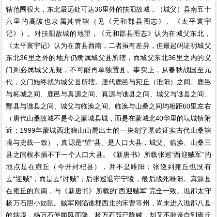
辖范围很大，东北最远处可达36里外的扶阳故城，（城父）县南五十
六里的高陂也隶属其管辖（见《元和郡县图志》、《太平寰宇
记》）。对扶阳故城的地望，《元和郡县图志》认为在城父东北，
《太平寰宇记》认为在萧县西南，二者虽有差异，但最起码证明城父
东北36里之外的地方仍隶属城父县所辖，而城父东北36里之内的义
门则必属城父无疑，不可能再单独置县。事实上，从春秋战国至元
代，义门始终就为城父县所辖。唐代鹿邑与宛丘（淮阳）之间、鹿邑
与柘城之间、鹿邑与真源之间、真源与谯县之间、城父与谯县之间、
酇县与谯县之间、城父与临涣之间、临涣与山桑之间均相距60里左右
（唐代山桑故城不是今之蒙城县城，而是在蒙城北40华里的坛城镇附
近；1999年蒙城西北狼山山麓出土的一块刻字墓砖证实古代山桑辖
境与史载一致），真源是“望”县、是人口大县，城父、临涣、山桑三
县之间根本插不下一个人口大县。《新唐书》所载张巡“西迎贼军”的
地点是在雍丘（今开封杞县），并不是睢阳；张巡到雍丘也没有
去“迎贼”，而是去“讨贼”；后张巡退守宁陵，最后战死睢阳。真源县
在雍丘的东南，与《新唐书》所载的“西迎贼军”完全一致。谯郡太守
杨万石胆小如鼠。贼军刚陷谯郡西北的宋曹等州，尚未进入谯郡八县
的辖境，杨万石便闻风而降。杨万石既已降贼，却又不敢亲自到雍丘