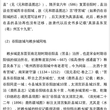
县”（见《元和郡县图志》）。隋开皇六年（586）复置谷阳时，县治
设在苦城而非谷阳城，故《元和郡县图志》言“理苦城”（如果仍在谷
阳城的话，就无需写这样了），后又演变为真源县城。此后，赖乡所
在县的县治再也没有迁移，故唐代以后史书多记载“真源县东至
（亳）州五十九里”。
（2）谷阳故城与赖乡城同地
赖乡城是东晋至南北朝时期谷阳县（苦县）治所，也是宋金时期谷
阳镇的镇治所在。初唐释道宣(596～667)《续高僧传·感通篇下》释
昙良条下云：“亳州西部谷阳城中有老君宅，今为祠庙……次西十里
有苦城”。南宋谢守灏（1134～1212）《混元圣纪·卷之二》载：“苦
县东谷阳故城，即古之厉乡城也”。光绪《鹿邑县志》记载：赖乡、
谷阳同是一城；今县城东至谷阳故城10里，太清宫距县城15里。顺
治《鹿邑县志》记载谷阳镇在县东十里，与赖乡城里程一致。乾隆
《归德府志·鹿邑县境图》标注“谷阳县”在太清宫之南。《清光绪二十
二年（1896）鹿邑疆域图》标注太清宫集距县城12里。尤其是《水
经注》，对赖乡城的特征记载很详细，特别指出赖乡城“东北隅有台