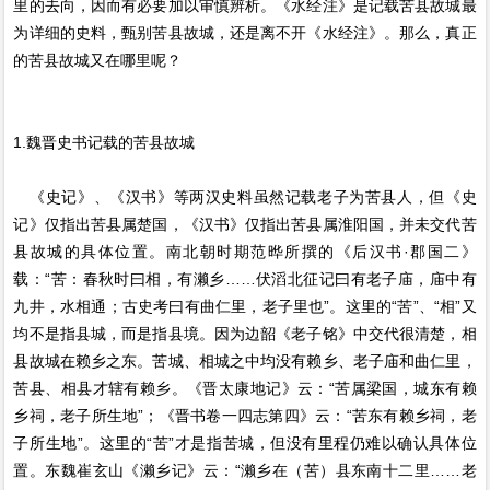
里的去向，因而有必要加以审慎辨析。《水经注》是记载苦县故城最
为详细的史料，甄别苦县故城，还是离不开《水经注》。那么，真正
的苦县故城又在哪里呢？
1.魏晋史书记载的苦县故城
《史记》、《汉书》等两汉史料虽然记载老子为苦县人，但《史
记》仅指出苦县属楚国，《汉书》仅指出苦县属淮阳国，并未交代苦
县故城的具体位置。南北朝时期范晔所撰的《后汉书·郡国二》
载：“苦：春秋时曰相，有濑乡……伏滔北征记曰有老子庙，庙中有
九井，水相通；古史考曰有曲仁里，老子里也”。这里的“苦”、“相”又
均不是指县城，而是指县境。因为边韶《老子铭》中交代很清楚，相
县故城在赖乡之东。苦城、相城之中均没有赖乡、老子庙和曲仁里，
苦县、相县才辖有赖乡。《晋太康地记》云：“苦属梁国，城东有赖
乡祠，老子所生地”；《晋书卷一四志第四》云：“苦东有赖乡祠，老
子所生地”。这里的“苦”才是指苦城，但没有里程仍难以确认具体位
置。东魏崔玄山《濑乡记》云：“濑乡在（苦）县东南十二里……老