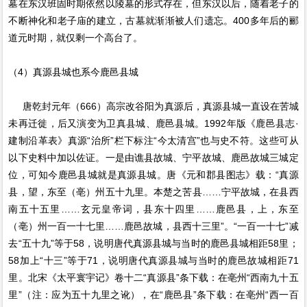
墓在东汉班固时期依然以陵墓的形式存在，但东汉以后，随着老子的
不断神化和老子庙的建立，古墓就渐渐被人们遗忘。400多年后的郦
道元时期，就仅剩一个高台了。
（4）真源县城也系今鹿邑县城
唐乾封元年（666）高宗改谷阳为真源后，真源县城一直设在苦城
未再迁徙，后又演变为卫真县城、鹿邑县城。1992年版《鹿邑县志·
建制沿革表》真源“治所”栏下标注“今太清宫”也与史不符。这些可从
以下史料中加以佐证。一是由谯县故城、宁平故城、鹿邑故城三城定
位，可知今鹿邑县城就是真源县城。唐《元和郡县图志》载：“真源
县，望，东至（亳）州五十九里。本楚之苦县……宁平故城，在县西
南五十五里……玄元皇帝词，县东十四里……鹿邑县，上，东至
（亳）州一百一十七里……鹿邑故城，县西十三里”。“一百一十七”减
去“五十九”等于58，说明唐代真源县城与当时的鹿邑县城相距58里；
58加上“十三”等于71，说明唐代真源县城与当时的鹿邑故城相距71
里。北宋《太平寰宇记》卷十二“真源县”条下载：在亳州“西南九十五
里”（注：应为五十九里之讹），在“鹿邑县”条下载：在亳州“西一百