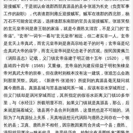
迎接贼军，于是就认命谯郡西部真源县的县令张巡为长史（负责军事
工作的副职），代表谯郡到雍丘迎接贼军。贼军在谯郡的西北部，杨
万石不可能舍近求远，选择谯郡东南部的官员去迎接贼军。张巡哭祭
的玄元皇帝祠是唐王朝的家庙，就是今鹿邑太清宫，不是义门的“玄
帝庙”。“玄帝”一词乍一看与“玄元皇帝”相近，但二者实非一人。玄帝
是玄天上帝真武，而玄元皇帝则是唐高宗给老子的封号；玄帝庙是纪
念真武大帝的庙宇，而玄元皇帝祠是纪念老子的宫观。按民国黄佩兰
《涡阳县志》记载，义门镇玄帝庙建于明正德十五年（1520），明
嘉靖四十四年（1565）又重修。玄帝庙的兴建应得益于明初朱棣皇
帝对真武大帝的崇奉，但在唐时则根本没有这一建筑，张巡怎么会跑
到那里哭祭。因此，《新唐书·张巡传》所提到的真源县毫无疑问就
属今鹿邑县。真源县城与苦县故城同系一城，应该有谷水穿城而过，
但义门镇却是涡河穿城而过，其所指定的假谷水距离义门镇10多华
里，与《水经注》所载明显不符。如果义门镇就是真源县，那么，后
来就是隔着城父、谯县两个县合并到鹿邑，这显然也是不可能的。涡
阳为了与真源扯上关系，天真地设想元代涡阳与鹿邑之间存在一个狭
长的县；卫真、鹿邑并不相邻，因宗教因素而合并成一个县；鹿邑、
涡阳就同属这一狭长的县。并恶搞历史，绘制出有关图纸来“图释老