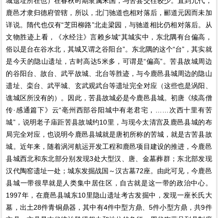
城遗址所在也）在春秋时期隶属宋国，与苦县交往较少。直到元代，
鹿邑才隶归德府管辖，所以，北门驰道也相对落后，郦道元因而未加
详说。隋代也仅有“芝田柳路”北走梁园，与驰道相比仍相对落后。从
文物胜迹上看，《水经注》言赖乡城“其城实中，东北隅有台偏高，
俗以是台在谷水北，其城又谓之谷阳台”。东北隅的这个“台”，其实就
是今天的隐山遗址，古时高达5米多，可谓是“偏高”。苦县故城周边
的谷阳台、故台、武平故城、北台等胜迹，与今鹿邑县城周边的隐山
遗址、栾台、武平城、玄武观武台等遗址完全对应（这些也是涡阳、
谯城区所没有的）。因此，苦县故城必是今鹿邑县城。初唐《续高僧
传·感通篇下》云“亳州西部谷阳城中有老君宅，……次西十里有苦
城”，说明老子庙距苦县故城约10里，与现今太清宫及鹿邑县城的布
局完全对应，也说明今鹿邑县城就是唐初所称的苦城，就是古苦县故
城。近年来，随着涡河航运开发工程和鹿邑项目建设的推进，今鹿邑
县城西北和东北部分别发现3处大型汉、唐、金墓葬群；东北部发现
汉代陶窑遗址一处；城东发掘战国～汉古墓72座。由此可见，今鹿邑
县城一带很早就是人类集中居住区，自古就是这一带的政治中心。
1997年，在鹿邑县城东10里隐山遗址考古发掘中，发现一座长氏大
墓，出土28件青铜鼎器，其中有4件中型方鼎、5件小型方鼎，共9件