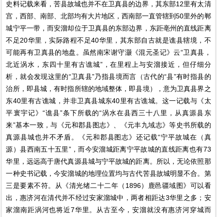
史料记载来看，苦县故城也并不在卫真县的边界，其东部12里有太清
宫，西部、南部、北部均有大片地区，西南部一直管辖到50里外的郸
城宁平一带，而安溜却位于卫真县的东部边界，东距亳州的直线距离
不足20华里，实际路程不足40华里，其东部自古就是谯县辖境，不
可能再有卫真县的地盘。虽然南宋谢守灏《混元圣记》云“卫真县，
北近涡水，东四十里有古谯城”，在里程上与安溜接近，但仔细分
析，就会发现这里的“卫真县”乃指县境而言（古代的“县”有时指县的
治所，即县城，有时指所辖的地域整体，即县境），意为卫真县界之
东40里有古谯城，并非卫真县城东40里有古谯城。这一记载与《太
平寰宇记》“谯县”条下所载的“涡水在县西三十八里，从真源县东
来”基本一致，与《元和郡县图志》、《元丰九域志》等史书所载的
真源县城也并不矛盾。《元和郡县图志》还记载“宁平故城在（真
源）县西南五十五里”，而今安溜城距离宁平故城的直线距离也有73
华里，远远高于唐代真源县城与宁平故城的距离。所以，无论依照那
一种史书记载，今安溜城的地理位置均与古代苦县故城明显不合。第
三是要素不符。从《清光绪二十二年（1896）鹿邑疆域图》可以看
出，惠济河在清代并不经过安家溜城中，两者相距达3华里之多；安
家溜南距涡河也将近7华里。从古至今，安溜就没有惠济河穿城而