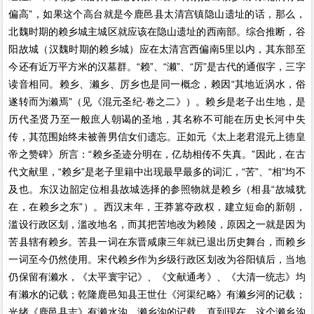
偏高”，如果这个高台就是今鹿邑县太清宫镇隐山遗址的话，那么，
北魏时期的赖乡城主城区就应该在隐山遗址的西南部。综合推断，谷
阳故城（汉魏时期的赖乡城）应在太清宫西偏南5里以内，其东部至
今还有近万平方米的汉墓群。“赖”、“濑”、“厉”是古代的通假字，三字
读音相同。赖乡、濑乡、厉乡也是同一概念，赖因“其地近涡水，俗
遂转而为濑焉”（见《混元圣纪·卷之二》）。赖乡是老子出生地，是
历代圣贤乃至一般庶人朝谒的圣地，其名称不可能在历史长河中失
传，其范围始终未被善男信女们遗忘。正如元《太上老君混元上德皇
帝之赞碑》所言：“赖乡圣迹分明在，亿劫相传不失真。”因此，在古
代文献里，“赖乡”是老子里籍中出现最早最多的词汇，“苦”、“相”均不
及也。东汉边韶定位相县故城选择的参照物就是赖乡（相县“故城犹
在，在赖乡之东”）。西汉末年，王莽篡夺政权，建立短命的新朝，
滥设行政区划，滥改地名，而其把苦地改为赖陵，原因之一就是因为
苦县辖有赖乡。苦县一词在东晋咸康三年就已退出历史舞台，而赖乡
一词至今仍然使用。宋代赖乡作为乡级行政区划改为谷阳镇后，当地
仍保留有濑水，《太平寰宇记》、《文献通考》、《大清一统志》均
有濑水的记载；乾隆鹿邑知县王世仕《河渠纪略》有濑乡河的记载；
光绪《鹿邑县志》有濑水沟、濑乡沟的记载，直到现在，这个濑乡沟