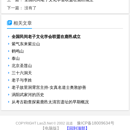
下一篇： 没有了

相关文章
全国民间老子文化学会联盟在鹿邑成立
紫气东来紫云山
鹤鸣山
泰山
北京圣莲山
三十六洞天
老子与李姓
老子故里洞霄宫主持-女真名道士奥敦妙善
涡阳武家河的历史
从考古勘查探索鹿邑太清宫遗址的早期概况
豫ICP备18009634号
COPYRIGHT LaoZi.Net © 2002 说道
【电脑版】
【回到顶部】