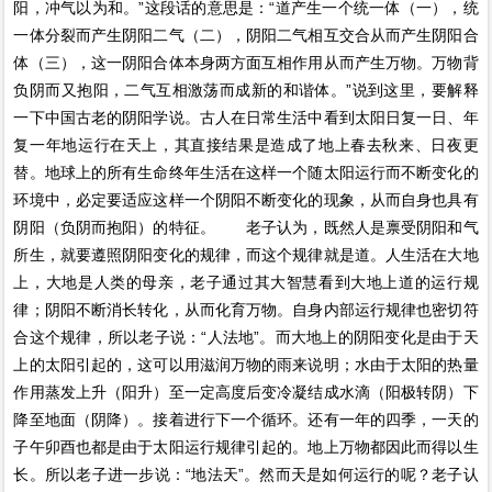
阳，冲气以为和。”这段话的意思是：“道产生一个统一体（一），统
一体分裂而产生阴阳二气（二），阴阳二气相互交合从而产生阴阳合
体（三），这一阴阳合体本身两方面互相作用从而产生万物。万物背
负阴而又抱阳，二气互相激荡而成新的和谐体。”说到这里，要解释
一下中国古老的阴阳学说。古人在日常生活中看到太阳日复一日、年
复一年地运行在天上，其直接结果是造成了地上春去秋来、日夜更
替。地球上的所有生命终年生活在这样一个随太阳运行而不断变化的
环境中，必定要适应这样一个阴阳不断变化的现象，从而自身也具有
阴阳（负阴而抱阳）的特征。 老子认为，既然人是禀受阴阳和气
所生，就要遵照阴阳变化的规律，而这个规律就是道。人生活在大地
上，大地是人类的母亲，老子通过其大智慧看到大地上道的运行规
律；阴阳不断消长转化，从而化育万物。自身内部运行规律也密切符
合这个规律，所以老子说：“人法地”。而大地上的阴阳变化是由于天
上的太阳引起的，这可以用滋润万物的雨来说明；水由于太阳的热量
作用蒸发上升（阳升）至一定高度后变冷凝结成水滴（阳极转阴）下
降至地面（阴降）。接着进行下一个循环。还有一年的四季，一天的
子午卯酉也都是由于太阳运行规律引起的。地上万物都因此而得以生
长。所以老子进一步说：“地法天”。然而天是如何运行的呢？老子认