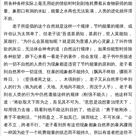
用各种各样实际上毫无用处的情欲时时刻刻地耗费着从食物获得的能
量。象那口有洞的水缸，能量之水再也无法装满，人类的进化就停滞
不前。
老子所提倡的这个自然就是这样一个规律，节约能量的规律。或
许你认为太简单了。但老子说“吾道甚易知，甚易行，世人莫能知，
莫能行。”为什么会莫能知呢？就是因为普通人的心灵蒙上了叫作情
欲的灰尘，无法体会神奇的道（自然运行规律）。如果你能暂时排除
各种欲望，静下心来看一看老子的著作，你会发现，老子书中所描述
的一切不自然的人类行为现象都是违背了节约能量的原则的。老子看
到自然界中一切逞强、狂暴的现象都不能持久（飘风不终朝，骤雨不
终日。）（坚强者死之徒。。。木强则折）。老子又从自然界引申到
人的行为（孰为此者，天地。天地尚不能久，而况于人乎）。老子看
到在人类的行为中仍然遵循这样的规律（刚强不能久）。他这样写
道：“将欲取天下而为之，吾见其不可为。”意思是说想要治理天下，
却用强力去做，我看到他不能达到目的了。他还说：“勇于敢刚杀，
勇于不敢刚活。”“持而盈之，不如其已。揣而锐之，不可长保。”“企
者不立，跨者不行。”老子看到所有这些现象都象自然界的暴风骤雨
一样因为处于一个耗费能量的状态而不能持久。所以有道者把这些不