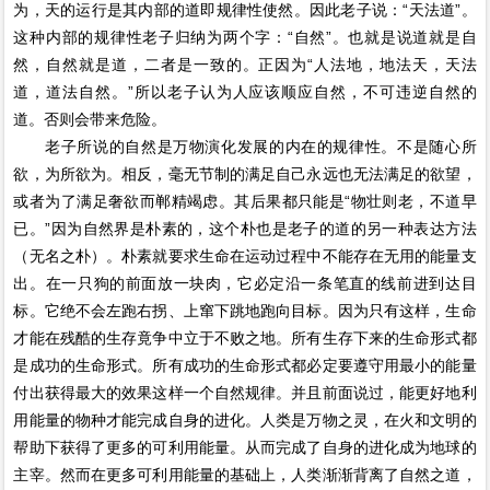
为，天的运行是其内部的道即规律性使然。因此老子说：“天法道”。
这种内部的规律性老子归纳为两个字：“自然”。也就是说道就是自
然，自然就是道，二者是一致的。正因为“人法地，地法天，天法
道，道法自然。”所以老子认为人应该顺应自然，不可违逆自然的
道。否则会带来危险。
老子所说的自然是万物演化发展的内在的规律性。不是随心所
欲，为所欲为。相反，毫无节制的满足自己永远也无法满足的欲望，
或者为了满足奢欲而郸精竭虑。其后果都只能是“物壮则老，不道早
已。”因为自然界是朴素的，这个朴也是老子的道的另一种表达方法
（无名之朴）。朴素就要求生命在运动过程中不能存在无用的能量支
出。在一只狗的前面放一块肉，它必定沿一条笔直的线前进到达目
标。它绝不会左跑右拐、上窜下跳地跑向目标。因为只有这样，生命
才能在残酷的生存竟争中立于不败之地。所有生存下来的生命形式都
是成功的生命形式。所有成功的生命形式都必定要遵守用最小的能量
付出获得最大的效果这样一个自然规律。并且前面说过，能更好地利
用能量的物种才能完成自身的进化。人类是万物之灵，在火和文明的
帮助下获得了更多的可利用能量。从而完成了自身的进化成为地球的
主宰。然而在更多可利用能量的基础上，人类渐渐背离了自然之道，