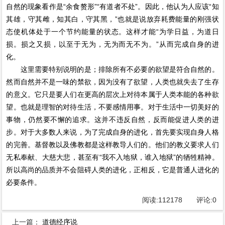
自然的现象看作是“余食赘形”“有道者不处”。因此，他认为人应该“知
其雄，守其雌，知其白，守其黑，”也就是说放弃耗费能量的刚强状
态使机体处于一个节约能量的状态。这样才能“为学日益，为道日
损。损之又损，以至于无为，无为而无不为。”从而完成自身的进
化。
这里需要特别说明的是；排除所有不必要的欲望是符合自然的。
然而自然并不是一味的禁欲，因为没有了欲望，人类也就失去了生存
的意义。它只是要人们在更高的层次上对待本属于人类本能的各种欲
望。也就是理智的对待生活，不要感情用事。对于生活中一切美好的
事物，仍然要不懈的追求。这并不违反自然，反而能促进人类的进
步。对于大多数人来说，为了完成自身的进化，首先要实现自身人格
的完善。基督教以及佛教都是这样教导人们的。他们的教义要求人们
无私奉献、大慈大悲，甚至有“我不入地狱，谁入地狱”的牺牲精神。
所以高尚的品质并不会阻碍人类的进化，正相反，它是普通人进化的
必要条件。
阅读:
112178
评论:
0
上一篇：
道德经序说