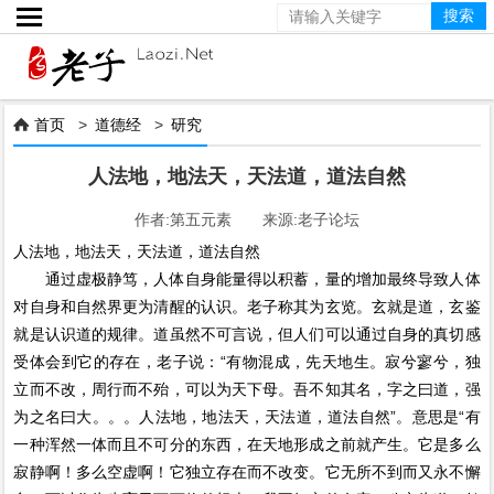

首页
>
道德经
>
研究

人法地，地法天，天法道，道法自然
作者:第五元素 来源:老子论坛
人法地，地法天，天法道，道法自然
通过虚极静笃，人体自身能量得以积蓄，量的增加最终导致人体
对自身和自然界更为清醒的认识。老子称其为玄览。玄就是道，玄鉴
就是认识道的规律。道虽然不可言说，但人们可以通过自身的真切感
受体会到它的存在，老子说：“有物混成，先天地生。寂兮寥兮，独
立而不改，周行而不殆，可以为天下母。吾不知其名，字之曰道，强
为之名曰大。。。人法地，地法天，天法道，道法自然”。意思是“有
一种浑然一体而且不可分的东西，在天地形成之前就产生。它是多么
寂静啊！多么空虚啊！它独立存在而不改变。它无所不到而又永不懈