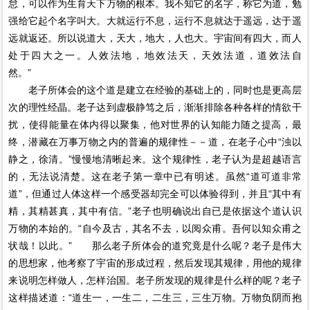
怠，可以作为生育天下万物的根本。我不知它的名字，称它为道，勉
强给它起个名字叫大。大就运行不息，运行不息就达于遥远，达于遥
远就返还。所以说道大，天大，地大，人也大。宇宙间有四大，而人
处于四大之一。人效法地，地效法天，天效法道，道效法自
然。”
老子所体会的这个道是建立在经验的基础上的，同时也是更高层
次的理性经晶。老子达到虚极静笃之后，渐渐排除各种各样的情欲干
扰，使得能量在体内得以聚集，他对世界的认知能力随之提高，最
终，潜藏在万事万物之内的普遍的规律性－－道，在老子心中“浊以
静之，徐清。”慢慢地清晰起来。这个规律性，老子认为是超越语言
的，无法说清楚。这在老子第一章中已有明述。虽然“道可道非常
道”，但通过人体这样一个感受器却完全可以体验得到，并且“其中有
精，其精甚真，其中有信。”老子也明确说出自已是依据这个道认识
万物的本始的。“自今及古，其名不去，以阅众甫。吾何以知众甫之
状哉！以此。” 那么老子所体会的道究竟是什么呢？老子是伟大
的思想家，他考察了宇宙的形成过程，然后发现其规律，用他的规律
来说明怎样做人，怎样治国。老子所发现的规律是什么样的呢？老子
这样描述道：“道生一，一生二，二生三，三生万物。万物负阴而抱