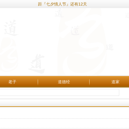
距『七夕情人节』还有12天
老子
道德经
道家