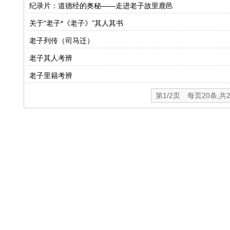
纪录片：道德经的奥秘——走进老子故里鹿邑
关于“老子*《老子》”其人其书
老子列传（司马迁）
老子其人考辨
老子里籍考辨
第1/2页 每页20条,共