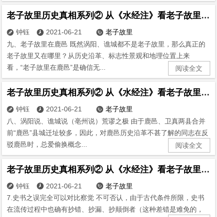
老子故里历史真相系列② 从《水经注》看老子故里(9)
钟钰
2021-06-21
老子故里



九、老子故里在鹿邑 既然涡阳、谯城都不是老子故里，那么真正的
老子故里又在哪里？从历史沿革、标志性景观和地理位置上来
看，“老子故里在鹿邑”是确信无...
阅读全文
老子故里历史真相系列② 从《水经注》看老子故里(8)
钟钰
2021-06-21
老子故里



八、涡阳说、谯城说（亳州说）荒谬之极 由于鹿邑、卫真两县合并
前“鹿邑”县城迁址较多，因此，对鹿邑历史沿革不甚了解的同志在反
驳鹿邑时，总爱偷换概念...
阅读全文
老子故里历史真相系列② 从《水经注》看老子故里(7)
钟钰
2021-06-21
老子故里



7.史书之误完全可以对比察觉 不可否认，由于古代条件所限，史书
在流传过程中也确有抄错、抄漏、抄颠倒者（这种差错是难免的，