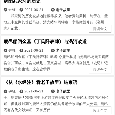
涡阳武家河的历史
钟钰
2021-06-21
老子故里



武家河的历史被某地隐藏得很深。笔者费劲周折，终于在一些
地志中查到其蛛丝马迹。清光绪年间钟泰、宗能徵纂修的《亳州
志》记载：...
阅读全文
鹿邑船闸金墓《丁氏阡表碑》与涡河改道
钟钰
2021-06-21
老子故里



鹿邑船闸金墓《丁氏阡表碑》略考 今鹿邑县是由元鹿邑与元卫真两
县合并而成，今县城就是古卫真县城，鹿邑太清宫就是《史记》记
载的老子出生地。这在史学界...
阅读全文
《从《水经注》看老子故里》结束语
钟钰
2021-06-21
老子故里



十、结束语 尽管涡河中上游河道迁徙改变了今鹿邑太清宫的相对位
置，但北魏时期的鹿邑太清宫仍然具备老子故里的三大要素。鹿邑
既有古代文献为证，又有历代...
阅读全文