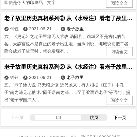
即便是今天的印刷品，文字...
阅读全文
老子故里历史真相系列② 从《水经注》看老子故里(6)
钟钰
2021-06-21
老子故里



六、《史记》之老子里籍无人篡改 涡阳县、谯城区不是古代的苦
县，天静宫也不是真正的老子出生地。当涡阳说、谯城说硬把二者
附会成老子故里时，就会发现有...
阅读全文
老子故里历史真相系列② 从《水经注》看老子故里(5)
钟钰
2021-06-21
老子故里



五、“老子沛人说”乃无稽之谈 近代以来，有人根据《庄子》中孔
子“南之沛见老聃”和“阳子居南之沛……至于梁而遇老子”等语句，提
出“老子宋国沛人”。...
阅读全文
上一页
跳页
下一页
豫ICP备18009634号