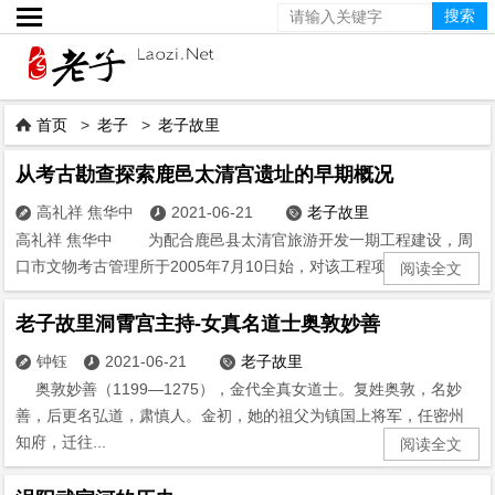

首页
>
老子
>
老子故里

从考古勘查探索鹿邑太清宫遗址的早期概况
高礼祥 焦华中
2021-06-21
老子故里



高礼祥 焦华中 为配合鹿邑县太清官旅游开发一期工程建设，周
口市文物考古管理所于2005年7月10日始，对该工程项目范围内...
阅读全文
老子故里洞霄宫主持-女真名道士奥敦妙善
钟钰
2021-06-21
老子故里



奥敦妙善（1199—1275），金代全真女道士。复姓奥敦，名妙
善，后更名弘道，肃慎人。金初，她的祖父为镇国上将军，任密州
知府，迁往...
阅读全文