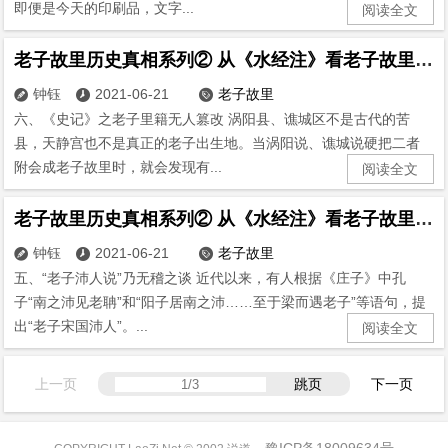
即便是今天的印刷品，文字...
阅读全文
老子故里历史真相系列② 从《水经注》看老子故里(6)
钟钰
2021-06-21
老子故里



六、《史记》之老子里籍无人篡改 涡阳县、谯城区不是古代的苦
县，天静宫也不是真正的老子出生地。当涡阳说、谯城说硬把二者
附会成老子故里时，就会发现有...
阅读全文
老子故里历史真相系列② 从《水经注》看老子故里(5)
钟钰
2021-06-21
老子故里



五、“老子沛人说”乃无稽之谈 近代以来，有人根据《庄子》中孔
子“南之沛见老聃”和“阳子居南之沛……至于梁而遇老子”等语句，提
出“老子宋国沛人”。...
阅读全文
上一页
跳页
下一页
豫ICP备18009634号