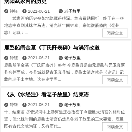
涡阳武家河的历史
钟钰
2021-06-21
老子故里



武家河的历史被某地隐藏得很深。笔者费劲周折，终于在一些
地志中查到其蛛丝马迹。清光绪年间钟泰、宗能徵纂修的《亳州
志》记载：...
阅读全文
鹿邑船闸金墓《丁氏阡表碑》与涡河改道
钟钰
2021-06-21
老子故里



鹿邑船闸金墓《丁氏阡表碑》略考 今鹿邑县是由元鹿邑与元卫真两
县合并而成，今县城就是古卫真县城，鹿邑太清宫就是《史记》记
载的老子出生地。这在史学界...
阅读全文
《从《水经注》看老子故里》结束语
钟钰
2021-06-21
老子故里



十、结束语 尽管涡河中上游河道迁徙改变了今鹿邑太清宫的相对位
置，但北魏时期的鹿邑太清宫仍然具备老子故里的三大要素。鹿邑
既有古代文献为证，又有历代...
阅读全文