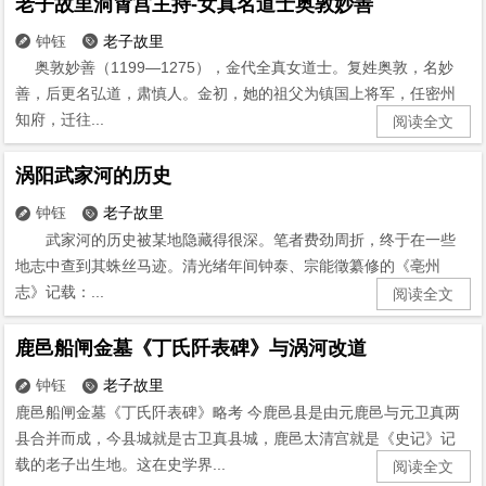
老子故里洞霄宫主持-女真名道士奥敦妙善
钟钰
老子故里


奥敦妙善（1199—1275），金代全真女道士。复姓奥敦，名妙
善，后更名弘道，肃慎人。金初，她的祖父为镇国上将军，任密州
知府，迁往...
阅读全文
涡阳武家河的历史
钟钰
老子故里


武家河的历史被某地隐藏得很深。笔者费劲周折，终于在一些
地志中查到其蛛丝马迹。清光绪年间钟泰、宗能徵纂修的《亳州
志》记载：...
阅读全文
鹿邑船闸金墓《丁氏阡表碑》与涡河改道
钟钰
老子故里


鹿邑船闸金墓《丁氏阡表碑》略考 今鹿邑县是由元鹿邑与元卫真两
县合并而成，今县城就是古卫真县城，鹿邑太清宫就是《史记》记
载的老子出生地。这在史学界...
阅读全文