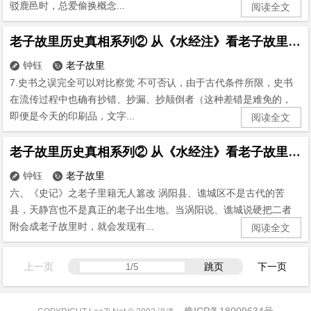
驳鹿邑时，总爱偷换概念...
阅读全文
老子故里历史真相系列② 从《水经注》看老子故里(7)
钟钰
老子故里


7.史书之误完全可以对比察觉 不可否认，由于古代条件所限，史书
在流传过程中也确有抄错、抄漏、抄颠倒者（这种差错是难免的，
即便是今天的印刷品，文字...
阅读全文
老子故里历史真相系列② 从《水经注》看老子故里(6)
钟钰
老子故里


六、《史记》之老子里籍无人篡改 涡阳县、谯城区不是古代的苦
县，天静宫也不是真正的老子出生地。当涡阳说、谯城说硬把二者
附会成老子故里时，就会发现有...
阅读全文
上一页
跳页
下一页
豫ICP备18009634号