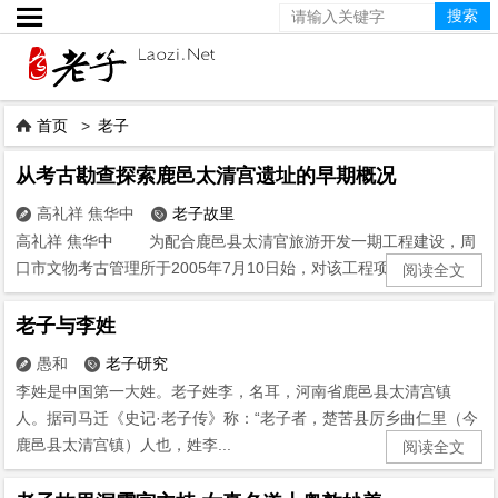

首页
>
老子

从考古勘查探索鹿邑太清宫遗址的早期概况
高礼祥 焦华中
老子故里


高礼祥 焦华中 为配合鹿邑县太清官旅游开发一期工程建设，周
口市文物考古管理所于2005年7月10日始，对该工程项目范围内...
阅读全文
老子与李姓
愚和
老子研究


李姓是中国第一大姓。老子姓李，名耳，河南省鹿邑县太清宫镇
人。据司马迁《史记·老子传》称：“老子者，楚苦县厉乡曲仁里（今
鹿邑县太清宫镇）人也，姓李...
阅读全文