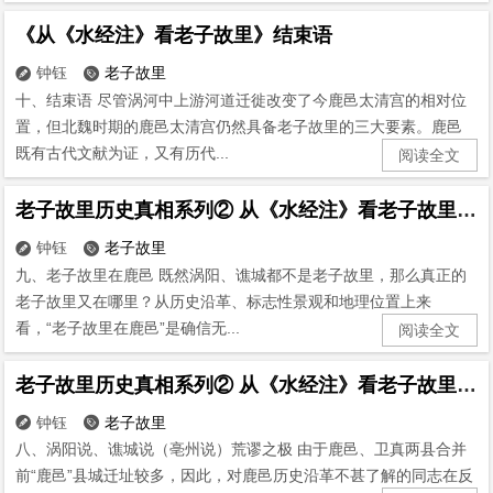
《从《水经注》看老子故里》结束语
钟钰
老子故里


十、结束语 尽管涡河中上游河道迁徙改变了今鹿邑太清宫的相对位
置，但北魏时期的鹿邑太清宫仍然具备老子故里的三大要素。鹿邑
既有古代文献为证，又有历代...
阅读全文
老子故里历史真相系列② 从《水经注》看老子故里(9)
钟钰
老子故里


九、老子故里在鹿邑 既然涡阳、谯城都不是老子故里，那么真正的
老子故里又在哪里？从历史沿革、标志性景观和地理位置上来
看，“老子故里在鹿邑”是确信无...
阅读全文
老子故里历史真相系列② 从《水经注》看老子故里(8)
钟钰
老子故里


八、涡阳说、谯城说（亳州说）荒谬之极 由于鹿邑、卫真两县合并
前“鹿邑”县城迁址较多，因此，对鹿邑历史沿革不甚了解的同志在反