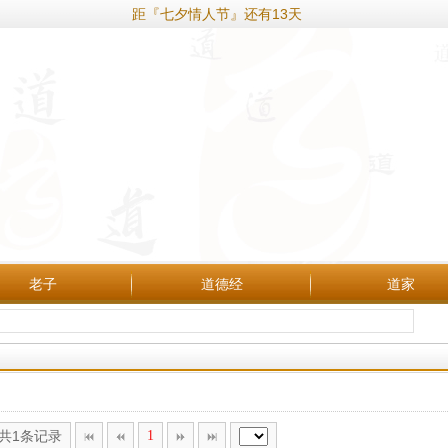
距『七夕情人节』还有13天
老子
道德经
道家
,共1条记录
1