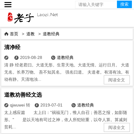

首页
>
道教
>
道教经典

清净经
2019-08-28
道教经典



清 静 经老君曰。大道无形。生育天地。大道无情。运行日月。 大道
无名。长养万物。 吾不知其名。 强名曰道。 夫道者。有清有浊。有
动有静。天清地浊...
阅读全文
道教劝善经文选
qjwuwei 转
2019-07-01
道教经典



太上感应篇 太上曰："祸福无门，惟人自召；善恶之报，如影随
形。" 是以天地有司过之神，依人所犯轻重，以夺人算。算减则
贫耗...
阅读全文