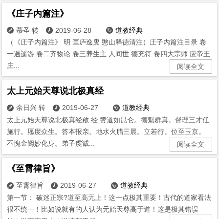
《庄子内篇注》
慕圣 转
2019-06-28
道教经典



（《庄子内篇注》 明 匡庐逸叟 憨山释德清注）庄子内篇注目录 卷
一逍遥游 卷二齐物论 卷三养生主 人间世 德充符 卷四大宗师 应帝王
庄...
阅读全文
太上元始天尊说北极真经
余日兴 转
2019-06-27
道教经典



太上元始天尊说北极真经啟 经 赞道如昆仑。德魁群真。督理三才任
施行。愿度众生。答本报亲。地水火腊三晨。立若行。位至玉京。
不愧金阙妙化身。弟子虔诚...
阅读全文
《至霄律旨》
至霄律旨
2019-06-27
道教经典



第一节： 破迷正宗?道至高无上！这一点极其重要！古代的道家看法
很不统一！比如说就有的人认为元始天尊高于道！这是极其错误