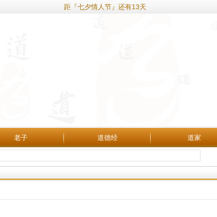
距『七夕情人节』还有13天
老子
道德经
道家